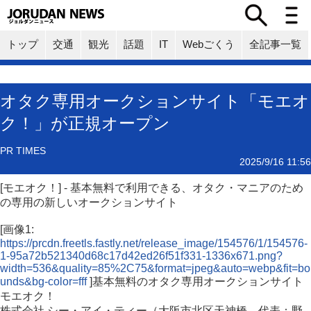
トップ
交通
観光
話題
IT
Webごくう
全記事一覧
オタク専用オークションサイト「モエオ
ク！」が正規オープン
PR TIMES
2025/9/16 11:56
[モエオク！] - 基本無料で利用できる、オタク・マニアのため
の専用の新しいオークションサイト
[画像1:
https://prcdn.freetls.fastly.net/release_image/154576/1/154576-
1-95a72b521340d68c17d42ed26f51f331-1336x671.png?
width=536&quality=85%2C75&format=jpeg&auto=webp&fit=bo
unds&bg-color=fff
]基本無料のオタク専用オークションサイト
モエオク！
株式会社 シー・アイ・ティー（大阪市北区天神橋、代表：野