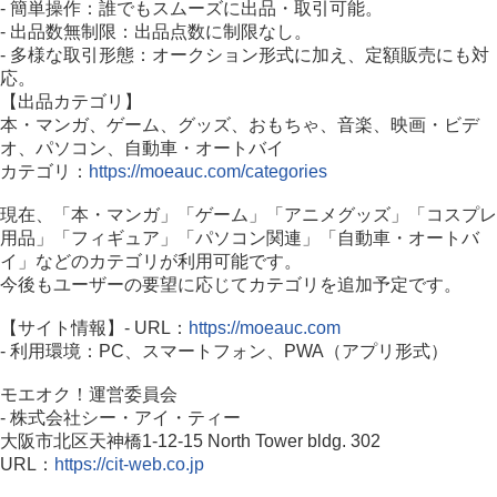
- 簡単操作：誰でもスムーズに出品・取引可能。
- 出品数無制限：出品点数に制限なし。
- 多様な取引形態：オークション形式に加え、定額販売にも対
応。
【出品カテゴリ】
本・マンガ、ゲーム、グッズ、おもちゃ、音楽、映画・ビデ
オ、パソコン、自動車・オートバイ
カテゴリ：
https://moeauc.com/categories
現在、「本・マンガ」「ゲーム」「アニメグッズ」「コスプレ
用品」「フィギュア」「パソコン関連」「自動車・オートバ
イ」などのカテゴリが利用可能です。
今後もユーザーの要望に応じてカテゴリを追加予定です。
【サイト情報】- URL：
https://moeauc.com
- 利用環境：PC、スマートフォン、PWA（アプリ形式）
モエオク！運営委員会
- 株式会社シー・アイ・ティー
大阪市北区天神橋1-12-15 North Tower bldg. 302
URL：
https://cit-web.co.jp