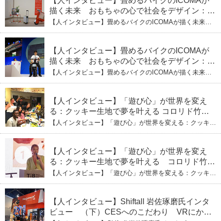
【人インタビュー】畳めるバイクのICOMAが
描く未来 おもちゃの心で社会をデザイン：株
式会社ICOMAの代表取締役・生駒崇光
【人インタビュー】畳めるバイクのICOMAが描く未来
（下）おもちゃで社会を変える、「トイボック
おもちゃの心で社会をデザイン：株式会社ICOMAの代表
取締役・生駒崇光 （下）おもちゃで社会を変える、「ト
ス」というデザインメソッド
イボックス」というデザインメソッド
【人インタビュー】畳めるバイクのICOMAが
描く未来 おもちゃの心で社会をデザイン：株
式会社ICOMAの代表取締役・生駒崇光
【人インタビュー】畳めるバイクのICOMAが描く未来
（上）「変形」に魅せられたデザイナーの軌
おもちゃの心で社会をデザイン：株式会社ICOMAの代表
取締役・生駒崇光 （上）「変形」に魅せられたデザイナ
跡
ーの軌跡
【人インタビュー】「遊び心」が世界を変え
る：クッキー生地で夢を叶える コロリド竹内
ひとみ（下） 起業は「影響力」のため。愛と
【人インタビュー】「遊び心」が世界を変える：クッキー
笑いの子育て哲学
生地で夢を叶える コロリド竹内ひとみ（下） 起業は「影
響力」のため。愛と笑いの子育て哲学
【人インタビュー】「遊び心」が世界を変え
る：クッキー生地で夢を叶える コロリド竹内
ひとみ（上） クッキー生地に込めた「誰でも
【人インタビュー】「遊び心」が世界を変える：クッキー
できる」という哲学
生地で夢を叶える コロリド竹内ひとみ（上） クッキー
生地に込めた「誰でもできる」という哲学
【人インタビュー】Shiftall 岩佐琢磨氏インタ
ビュー （下）CESへのこだわり VRにかけ