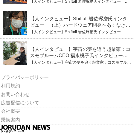
る未来
【人インタビュー】Shiftall 岩佐琢磨氏インタビュー
（下）CESへのこだわり VRにかける未来
【人インタビュー】Shiftall 岩佐琢磨氏インタ
ビュー （上）ハードウェア開発へあくなき挑
戦 その起業の経緯とは
【人インタビュー】Shiftall 岩佐琢磨氏インタビュー
（上）ハードウェア開発へあくなき挑戦 その起業の経緯
とは
【人インタビュー】宇宙の夢を追う起業家：コ
スモブルームCEO 福永桃子氏インタビュー
（下）
【人インタビュー】宇宙の夢を追う起業家：コスモブルー
ムCEO 福永桃子氏インタビュー（下）
プライバシーポリシー
利用規約
お問い合わせ
広告配信について
会社概要
乗換案内