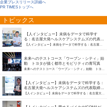
企業プレスリリース詳細へ
PR TIMESトップへ
トピックス
【人インタビュー】未病をデータで科学す
る：名古屋大発ヘルスケアシステムズの代表取
締役社長・瀧本陽介 【下】「人生80年の暇つ
【人インタビュー】未病をデータで科学する：名古屋大
ぶし」を着実に：理系ニートが挑むヘルスケア
発ヘルスケアシステムズの代表取締役社長・瀧本陽介
【下】「人生80年の暇つぶし」を着実に：理系ニートが
標準化と海外戦略
挑むヘルスケア標準化と海外戦略
未来へのテストコース「ウーブン・シティ」始
動 トヨタが描く都市とモビリティの青写真
未来へのテストコース「ウーブン・シティ」始動 トヨタ
が描く都市とモビリティの青写真
【人インタビュー】未病をデータで科学する：
名古屋大発ヘルスケアシステムズの代表取締役
社長・瀧本陽介 郵送検査で挑む健康の未来
【人インタビュー】未病をデータで科学する：名古屋大発
ヘルスケアシステムズの代表取締役社長・瀧本陽介 郵送
検査で挑む健康の未来