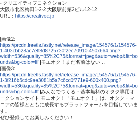
- クリエイティブコネクション
大阪市北区梅田1-2-2 大阪駅前第2ビル12-12
URL：
https://creativec.jp
[画像2:
https://prcdn.freetls.fastly.net/release_image/154576/1/154576-
1-403cbb28ac7eff8d8725730f2ec70910-450x664.png?
width=536&quality=85%2C75&format=jpeg&auto=webp&fit=bo
unds&bg-color=fff
]モエオク！まだ名前はない…
[画像3:
https://prcdn.freetls.fastly.net/release_image/154576/1/154576-
1-3f216b5cdc9ae3081b5a7c6cc0f771e9-600x400.png?
width=536&quality=85%2C75&format=jpeg&auto=webp&fit=bo
unds&bg-color=fff
]みんなでつくる・基本無料のオタク専用オ
ークションサイト モエオク！「モエオク！」は、オタク・マ
ニアの皆様とともに成長するプラットフォームを目指していま
す。
ぜひ登録してお楽しみください！