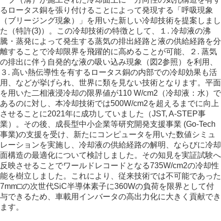
るロータス銅を張り付けることによって発現する「呼吸現象
（ブリージング現象）」を用いた新しい冷却技術を提案しまし
た（特許(3)）。この冷却技術の特徴として、１. 冷却液の沸
騰・蒸発によって発生する蒸気の排出経路と液の供給経路を分
離することで冷却限界を飛躍的に高めることが可能、２. 蒸気
の排出に伴う自発的な液の吸い込み現象（図2参照）を利用、
３. 高い熱伝導性を有するロータス銅の内部での冷却効果も活
用、などが挙げられ、世界に類を見ない技術となります。平面
を用いた二相液浸冷却の限界値が110 W/cm2（冷却液：水）で
あるのに対し、本冷却技術では500W/cm2を超えるまでに向上
させることに2021年に成功していました（JST, A-STEP事
業）。その後、成長型中小企業等研究開発支援事業 (Go-Tech
事業)の支援を受け、新たにコンピュータを用いた数値シミュ
レーションを実施し、冷却液の供給経路の解明、ならびに冷却
面構造の最適化について検討しました。その知見を実証試験へ
反映させることでワールドレコードとなる735W/cm2の冷却性
能を樹立しました。これにより、従来技術では不可能であった
7mm□の次世代SiC半導体素子に360Wの負荷を限界として付
与できるため、車載用インバータの高出力化に大きく貢献でき
ます。