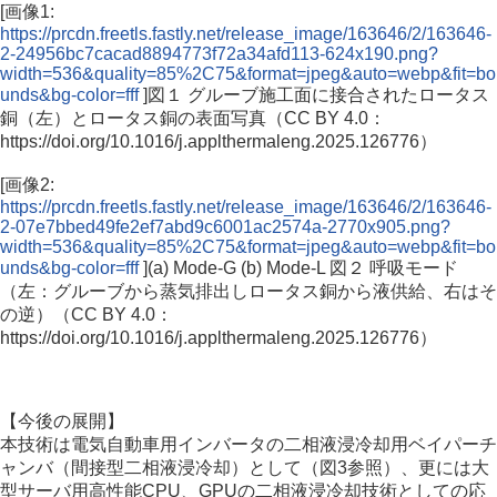
[画像1:
https://prcdn.freetls.fastly.net/release_image/163646/2/163646-
2-24956bc7cacad8894773f72a34afd113-624x190.png?
width=536&quality=85%2C75&format=jpeg&auto=webp&fit=bo
unds&bg-color=fff
]図１ グルーブ施工面に接合されたロータス
銅（左）とロータス銅の表面写真（CC BY 4.0：
https://doi.org/10.1016/j.applthermaleng.2025.126776）
[画像2:
https://prcdn.freetls.fastly.net/release_image/163646/2/163646-
2-07e7bbed49fe2ef7abd9c6001ac2574a-2770x905.png?
width=536&quality=85%2C75&format=jpeg&auto=webp&fit=bo
unds&bg-color=fff
](a) Mode-G (b) Mode-L 図２ 呼吸モード
（左：グルーブから蒸気排出しロータス銅から液供給、右はそ
の逆）（CC BY 4.0：
https://doi.org/10.1016/j.applthermaleng.2025.126776）
【今後の展開】
本技術は電気自動車用インバータの二相液浸冷却用ベイパーチ
ャンバ（間接型二相液浸冷却）として（図3参照）、更には大
型サーバ用高性能CPU、GPUの二相液浸冷却技術としての応