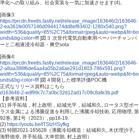
準化への取り組み、社会実装を一気に加速させます(4)。
[画像3:
https://prcdn.freetls.fastly.net/release_image/163646/2/163646-
2-ea361fe0057146d0944174dd8ef93402-1280x540.png?
width=536&quality=85%2C75&format=jpeg&auto=webp&fit=bo
unds&bg-color=fff
]図３ 次世代電気自動車用ベーパーチャンバ
ーと二相液浸冷却器・爽空sola
[画像4:
https://prcdn.freetls.fastly.net/release_image/163646/2/163646-
2-a8aa388f6de6aa4a05b2a6ae291d1803-786x591.png?
width=536&quality=85%2C75&format=jpeg&auto=webp&fit=bo
unds&bg-color=fff
]図４開発した標準評価POC機
正式なリリース資料はこちら
d163646-2-edf99c7c7a0bc32d12ad17c09c8afe3b.pdf
【参考資料】
(1) 井手拓哉，村上政明，結城光平，結城和久, ロータス型ポー
ラス金属による沸騰促進を利用した沸騰冷却技術, 応用物理, 第
92巻, 第1号（2023）, pp16-19.
(2)
https://youtu.be/tTStzHSyfkg
(3) 特開2021-165628（沸騰冷却構造：結城和久, 木伏理沙子,
海野徳幸, 井手拓哉, 大串哲朗, 村上政明）