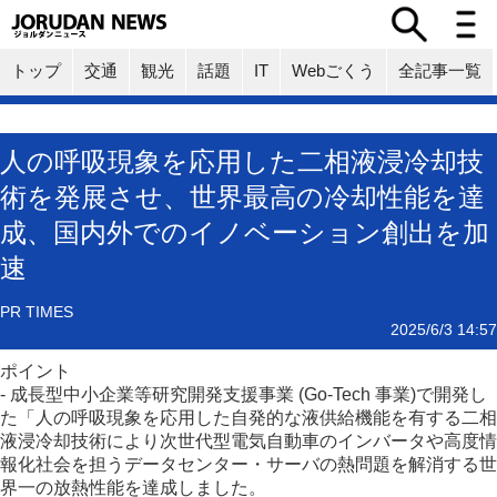
トップ
交通
観光
話題
IT
Webごくう
全記事一覧
人の呼吸現象を応用した二相液浸冷却技
術を発展させ、世界最高の冷却性能を達
成、国内外でのイノベーション創出を加
速
PR TIMES
2025/6/3 14:57
ポイント
- 成長型中小企業等研究開発支援事業 (Go-Tech 事業)で開発し
た「人の呼吸現象を応用した自発的な液供給機能を有する二相
液浸冷却技術により次世代型電気自動車のインバータや高度情
報化社会を担うデータセンター・サーバの熱問題を解消する世
界一の放熱性能を達成しました。