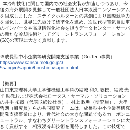
- 本冷却技術に関して国内での社会実装が加速しつつあり、今
後の海外展開を見越して一般社団法人日本液浸コンソーシアム
を組成しました。ステイクホルダーとの共創により国際競争力
を強化し、世界に先駆けて標準化を進め、次世代型電気自動車
のインバータや高度情報化社会を担うデータセンター・サーバ
の新たな冷却技術としてグリーントランスフォーメーション
(GX)の実現に大きく貢献します。
※成長型中小企業等研究開発支援事業（Go-Tech事業）
https://www.kansai.meti.go.jp/3-
5sangyo/sapoin/houshien/sapoin.html
【概要】
山口東京理科大学工学部機械工学科の結城 和久 教授、結城 光
平 助教および株式会社ロータス・サーマル・ソリューション
の井手 拓哉（代表取締役社長）、村上 政明（研究員）、大串
哲朗（研究員）らの共同研究チームは、成長型中小企業等研究
開発支援事業により、近代社会の大きな課題であるカーボンニ
ュートラル、すなわちグリーントランスフォーメーションに大
きく貢献する二相液浸冷却技術を開発しました。この技術で