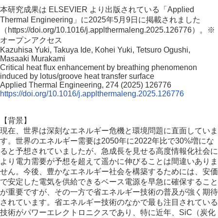
本研究成果は ELSEVIER より出版されている「Applied
Thermal Engineering」に2025年5月9日に掲載されました
（https://doi.org/10.1016/j.applthermaleng.2025.126776）。※
オープンアクセス
Kazuhisa Yuki, Takuya Ide, Kohei Yuki, Tetsuro Ogushi,
Masaaki Murakami
Critical heat flux enhancement by breathing phenomenon
induced by lotus/groove heat transfer surface
Applied Thermal Engineering, 274 (2025) 126776
https://doi.org/10.1016/j.applthermaleng.2025.126776
【背景】
現在、世界は深刻なエネルギー危機と環境問題に直面していま
す。世界のエネルギー需要は2050年に2022年比で30%増にな
ると予想されていましたが、急成長を見せる高度情報化社会に
より電力需要が予想を超えて遥かに伸びることは間違いありま
せん。今後、豊かなエネルギー社会を構築するためには、安価
で安定した電気を供給できるベース電源を早急に確保すること
が重要ですが、その一方で省エネルギー技術の普及が強く期待
されています。省エネルギー技術のなかで最も注目されている
技術がパワーエレクトロニクスであり、特に近年、SiC（炭化