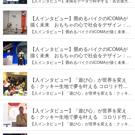
社長・瀧本陽介 郵送検査で挑む健康の未来
【人インタビュー】未病をデータで科学する：名古屋大発
ヘルスケアシステムズの代表取締役社長・瀧本陽介 郵送
検査で挑む健康の未来
【人インタビュー】畳めるバイクのICOMAが
描く未来 おもちゃの心で社会をデザイン：株
式会社ICOMAの代表取締役・生駒崇光
【人インタビュー】畳めるバイクのICOMAが描く未来
（下）おもちゃで社会を変える、「トイボック
おもちゃの心で社会をデザイン：株式会社ICOMAの代表
取締役・生駒崇光 （下）おもちゃで社会を変える、「ト
ス」というデザインメソッド
イボックス」というデザインメソッド
【人インタビュー】畳めるバイクのICOMAが
描く未来 おもちゃの心で社会をデザイン：株
式会社ICOMAの代表取締役・生駒崇光
【人インタビュー】畳めるバイクのICOMAが描く未来
（上）「変形」に魅せられたデザイナーの軌
おもちゃの心で社会をデザイン：株式会社ICOMAの代表
取締役・生駒崇光 （上）「変形」に魅せられたデザイナ
跡
ーの軌跡
【人インタビュー】「遊び心」が世界を変え
る：クッキー生地で夢を叶える コロリド竹内
ひとみ（下） 起業は「影響力」のため。愛と
【人インタビュー】「遊び心」が世界を変える：クッキー
笑いの子育て哲学
生地で夢を叶える コロリド竹内ひとみ（下） 起業は「影
響力」のため。愛と笑いの子育て哲学
【人インタビュー】「遊び心」が世界を変え
る：クッキー生地で夢を叶える コロリド竹内
ひとみ（上） クッキー生地に込めた「誰でも
【人インタビュー】「遊び心」が世界を変える：クッキー
できる」という哲学
生地で夢を叶える コロリド竹内ひとみ（上） クッキー
生地に込めた「誰でもできる」という哲学