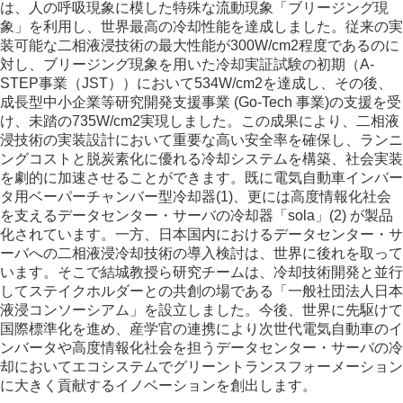
は、人の呼吸現象に模した特殊な流動現象「ブリージング現
象」を利用し、世界最高の冷却性能を達成しました。従来の実
装可能な二相液浸技術の最大性能が300W/cm2程度であるのに
対し、ブリージング現象を用いた冷却実証試験の初期（A-
STEP事業（JST））において534W/cm2を達成し、その後、
成長型中小企業等研究開発支援事業 (Go-Tech 事業)の支援を受
け、未踏の735W/cm2実現しました。この成果により、二相液
浸技術の実装設計において重要な高い安全率を確保し、ランニ
ングコストと脱炭素化に優れる冷却システムを構築、社会実装
を劇的に加速させることができます。既に電気自動車インバー
タ用ベーパーチャンバー型冷却器(1)、更には高度情報化社会
を支えるデータセンター・サーバの冷却器「sola」(2) が製品
化されています。一方、日本国内におけるデータセンター・サ
ーバへの二相液浸冷却技術の導入検討は、世界に後れを取って
います。そこで結城教授ら研究チームは、冷却技術開発と並行
してステイクホルダーとの共創の場である「一般社団法人日本
液浸コンソーシアム」を設立しました。今後、世界に先駆けて
国際標準化を進め、産学官の連携により次世代電気自動車のイ
ンバータや高度情報化社会を担うデータセンター・サーバの冷
却においてエコシステムでグリーントランスフォーメーション
に大きく貢献するイノベーションを創出します。