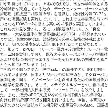
用が期待されています。上述の実験では、水を作動流体とする
冷却試験を実施しているため、データセンター・サーバへの技
術応用（直接型二相液浸冷却）を意識し、絶縁性冷媒FC-72を
用いた沸騰試験も実施しています。これまで世界最高性能レベ
ルとなる100W/cm2を超える高い冷却限界を実証しています。
これらの知見を活かし、既に二相液浸冷却システム「爽空
sola」（大成建設(株) /篠原電機(株) /(株)RSI）が開発されてい
ます(2)。爽空solaでは、結城教授らの冷却技術の搭載により
CPU、GPUの温度を20℃近く低下させることに成功しまし
た。加えて、pPUE＝（サーバー電力＋冷却電力）/サーバー電
力＝1.04を実証しており、既存の空冷サーバよりサーバ室面積
および冷却に使用するエネルギーをそれぞれ90%削減できるこ
とも公知されています（2）。
二相液浸冷却システム「爽空 sola」の海外での商用化も開始
されていますが、日本オリジナルの冷却技術としてグローバル
展開を更に図り、イノベーションを創出するための国際競争力
の構築が急務です。そこで、ステイクホルダーとの共創の場と
して「一般社団法人日本液浸コンソーシアム」を設立しまし
た。また、液浸のPOC支援や冷却性能の評価方法の標準化に
向けた標準評価POC機を開発も行いました。今後、本研究の
成果のみならず当該冷却技術分野で国際競争力の強化、国際標