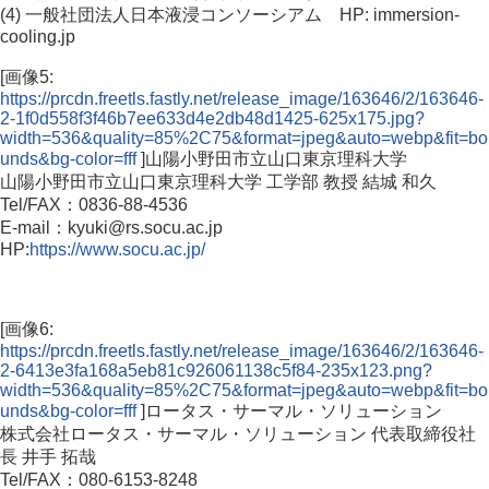
(4) 一般社団法人日本液浸コンソーシアム HP: immersion-
cooling.jp
[画像5:
https://prcdn.freetls.fastly.net/release_image/163646/2/163646-
2-1f0d558f3f46b7ee633d4e2db48d1425-625x175.jpg?
width=536&quality=85%2C75&format=jpeg&auto=webp&fit=bo
unds&bg-color=fff
]山陽小野田市立山口東京理科大学
山陽小野田市立山口東京理科大学 工学部 教授 結城 和久
Tel/FAX：0836-88-4536
E-mail：kyuki@rs.socu.ac.jp
HP:
https://www.socu.ac.jp/
[画像6:
https://prcdn.freetls.fastly.net/release_image/163646/2/163646-
2-6413e3fa168a5eb81c926061138c5f84-235x123.png?
width=536&quality=85%2C75&format=jpeg&auto=webp&fit=bo
unds&bg-color=fff
]ロータス・サーマル・ソリューション
株式会社ロータス・サーマル・ソリューション 代表取締役社
長 井手 拓哉
Tel/FAX：080-6153-8248