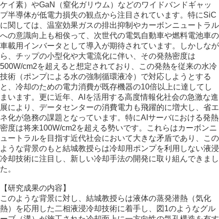
ケイ素）やGaN（窒化ガリウム）などのワイドバンドギャッ
プ半導体が低電力損失の観点から注目されています。特にSiC
に関しては、温室効果ガスの排出抑制やカーボンニュートラル
への意識向上も相俟って、次世代の電気自動車や燃料電池車の
車載用インバータとして導入が期待されています。しかしなが
ら、チップの小型化や大電流化に伴い、その発熱密度は
500W/cm2を超えると想定されており、この発熱を従来の水冷
技術（ポンプによる水の強制循環液冷）で対応しようとする
と、冷却のための電力消費が既存機器の10倍以上に達してし
まいます。更に近年、AIを活用する高度情報化社会の急激な進
展により、データセンターの消費電力も飛躍的に増大し、省エ
ネ化が急務の課題となっています。特にAIサーバにおける発熱
密度は将来100W/cm2を超える勢いです。これらはカーボンニ
ュートラルを目指す近代社会において大きな矛盾であり、この
ような背景のもと結城教授らは冷却用ポンプを利用しない液浸
冷却技術に注目し、新しい冷却手法の開発に取り組んできまし
た。
【研究成果の内容】
このような背景に対し、結城教授らは液体の蒸発潜熱（気化
熱）を応用した二相液浸冷却技術に着手し、図1のようなグル
ーブ（溝）が施工された冷却面上に一方向性の気孔構造を有す