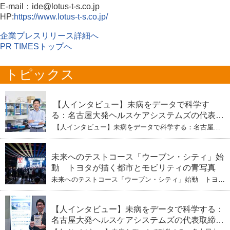
E-mail：ide@lotus-t-s.co.jp
HP:
https://www.lotus-t-s.co.jp/
企業プレスリリース詳細へ
PR TIMESトップへ
トピックス
【人インタビュー】未病をデータで科学す
る：名古屋大発ヘルスケアシステムズの代表取
締役社長・瀧本陽介 【下】「人生80年の暇つ
【人インタビュー】未病をデータで科学する：名古屋大
ぶし」を着実に：理系ニートが挑むヘルスケア
発ヘルスケアシステムズの代表取締役社長・瀧本陽介
【下】「人生80年の暇つぶし」を着実に：理系ニートが
標準化と海外戦略
挑むヘルスケア標準化と海外戦略
未来へのテストコース「ウーブン・シティ」始
動 トヨタが描く都市とモビリティの青写真
未来へのテストコース「ウーブン・シティ」始動 トヨタ
が描く都市とモビリティの青写真
【人インタビュー】未病をデータで科学する：
名古屋大発ヘルスケアシステムズの代表取締役