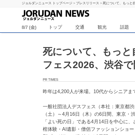
ジョルダンニュース トップページ
>
プレスリリース
>
死について、もっと自
ジョル
トップ
交通
観光
話題
8/7 (金)
死について、もっと自
フェス2026、渋谷
PR TIMES
昨年は4,200人が来場。10代からシニ
一般社団法人デスフェス（本社：東京都渋谷
（土）～4月16日（木）の6日間、東京・
「よい死の日」である4月14日を中心に
棺体験・AI遺影・僧侶ファッションショ