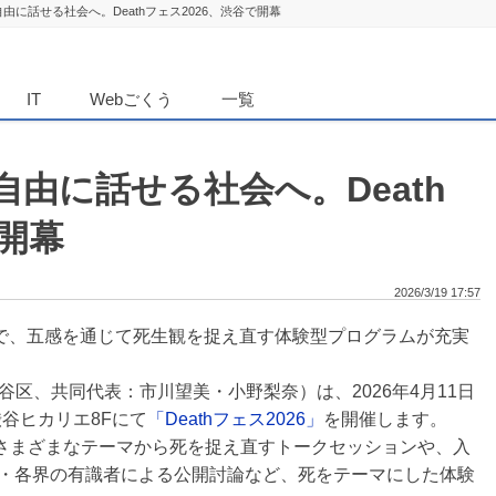
由に話せる社会へ。Deathフェス2026、渋谷で開幕
ダンニュース
IT
Webごくう
一覧
由に話せる社会へ。Death
で開幕
2026/3/19 17:57
アまで、五感を通じて死生観を捉え直す体験型プログラムが充実
区、共同代表：市川望美・小野梨奈）は、2026年4月11日
渋谷ヒカリエ8Fにて
「Deathフェス2026」
を開催します。
、さまざまなテーマから死を捉え直すトークセッションや、入
ー・各界の有識者による公開討論など、死をテーマにした体験