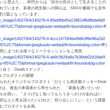
いと思えた」、40代からは「自分が自分として生きることの
れています。若者の死生観への関心は、SNSや書籍でも近年
の受け皿となっています。
release_image/140276/4/140276-4-95ebf0b45a13961df6d8bde8d0
y=85%2C75&format=jpeg&auto=webp&fit=bounds&bg-color=ff
elease_image/140276/4/140276-4-4ccc247264be6fdfc8f9e96a2d2
85%2C75&format=jpeg&auto=webp&fit=bounds&bg-color=fff
]
、死にまつわる様々なトークセッションをご用意
release_image/140276/4/140276-4-ab9c5b29a8a7b36bb02d16de9
ty=85%2C75&format=jpeg&auto=webp&fit=bounds&bg-color
合う「Deathスナック」
ナルプロダクトの展開
られたオリジナルプロダクト「ひとくち死生観クッキーDeat
けは、過去の来場者から寄せられた、「家族を誘いたいが、
ルが高い」「さりげなく知ってもらうきっかけがあればい
切な人と死を語りたいけれど、切り出しにくい」という課題
むプロダクトを企画。