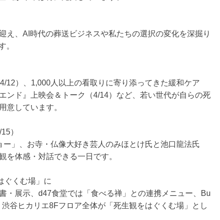
迎え、AI時代の葬送ビジネスや私たちの選択の変化を深掘り
す。
/12）、1,000人以上の看取りに寄り添ってきた緩和ケア
エンド』上映会＆トーク（4/14）など、若い世代が自らの死
用意しています。
15）
ョー」、お寺・仏像大好き芸人のみほとけ氏と池口龍法氏
観を体感・対話できる一日です。
をはぐくむ場」に
書・展示、d47食堂では「食べる禅」との連携メニュー、Bu
展示を実施。渋谷ヒカリエ8Fフロア全体が「死生観をはぐくむ場」とし