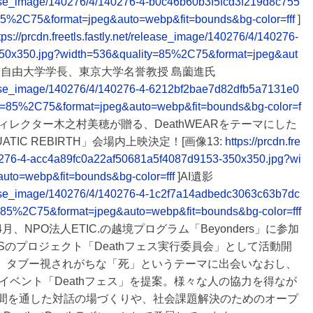
/release_image/140276/4/140276-4-b0c46b60b3f5fcd3f219d8c755
85%2C75&format=jpeg&auto=webp&fit=bounds&bg-color=fff
]
tps://prcdn.freetls.fastly.net/release_image/140276/4/140276-
50x350.jpg?width=536&quality=85%2C75&format=jpeg&aut
京自由大学学長、東京大学名誉教授 島薗進氏
/release_image/140276/4/140276-4-6212bf2bae7d82dfb5a7131e0
y=85%2C75&format=jpeg&auto=webp&fit=bounds&bg-color=f
ィレクター木之村美穂が贈る、DeathWEARをテーマにした
TIC REBIRTH」会場内上映決定！[画像13:
https://prcdn.fre
140276-4-acc4a89fc0a22af50681a5f4087d9153-350x350.jpg?wi
uto=webp&fit=bounds&bg-color=fff
]AI遺影
/release_image/140276/4/140276-4-1c2f7a14adbedc3063c63b7dc
=85%2C75&format=jpeg&auto=webp&fit=bounds&bg-color=fff
月、NPO法人ETIC.の越境プログラム「Beyonders」に参加
QWSのプロジェクト「Deathフェス実行委員会」として活動開
て、タブー視されがちな「死」というテーマに出会いなおし、
ベント「Deathフェス」を提案。様々な人の協力を得なが
年間を通した対話の場づくりや、社会課題解決のためのオープ