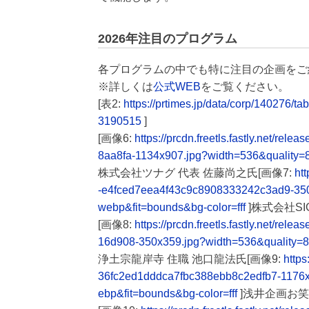
2026年注目のプログラム
各プログラムの中でも特に注目の企画をご
※詳しくは
公式WEB
をご覧ください。
[表2:
https://prtimes.jp/data/corp/14027
3190515
]
[画像6:
https://prcdn.freetls.fastly.net/
8aa8fa-1134x907.jpg?width=536&quality=
株式会社ツナグ 代表 佐藤尚之氏[画像7:
ht
-e4fced7eea4f43c9c8908333242c3ad9-35
webp&fit=bounds&bg-color=fff
]株式会社SIG
[画像8:
https://prcdn.freetls.fastly.net/
16d908-350x359.jpg?width=536&quality=
浄土宗龍岸寺 住職 池口龍法氏[画像9:
https
36fc2ed1dddca7fbc388ebb8c2edfb7-1176
ebp&fit=bounds&bg-color=fff
]浅井企画お