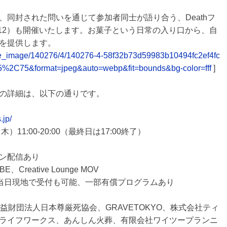
同封された問いを通じて参加者同士が語り合う、Deathフ
/12）も開催いたします。お菓子という日常の入り口から、自
を提供します。
elease_image/140276/4/140276-4-58f32b73d59983b10494fc2ef4fc
5%2C75&format=jpeg&auto=webp&fit=bounds&bg-color=fff
]
の詳細は、以下の通りです。
.jp/
）11:00-20:00（最終日は17:00終了）
ン配信あり
Creative Lounge MOV
日現地で受付も可能、一部有償プログラムあり
社、公益財団法人日本尊厳死協会、GRAVETOKYO、株式会社ティ
ライフワークス、あんしん火葬、有限会社ワイツープランニ