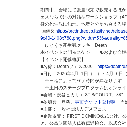
期間中、会場にて数量限定で販売するほか、
ェスならではの対話型ワークショップ（4
身の死生観に触れ、他者と分かち合える場
[画像5:
https://prcdn.freetls.fastly.net/r
9c40-1408x768.png?width=536&quality=8
「ひとくち死生観クッキーDeath！」
本イベントの開催スケジュールおよび会場
【イベント開催概要】
■名称：Deathフェス2026
https://deathfes
■日付：2026年4月11日（土）～4月16日（木
※日程によって終了時間が異なります
※土日のステージプログラムはオンライ
■会場：渋谷ヒカリエ 8F 8/COURT、8/CUBE、
■参加費：無料、
事前チケット登録制
※当
■主催：一般社団法人デスフェス
■企業協賛： FIRST DOMINO株式会
ア、公益財団法人仏教伝道協会、株式会社