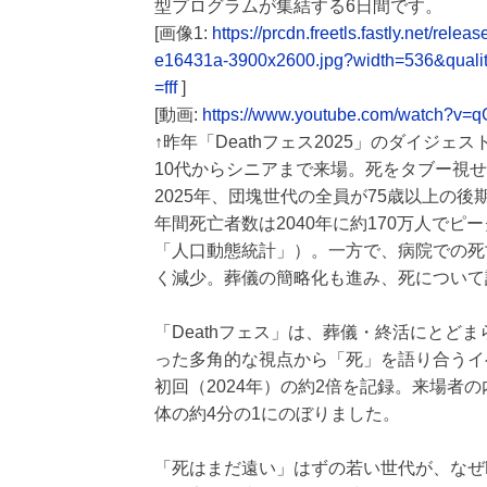
型プログラムが集結する6日間です。
[画像1:
https://prcdn.freetls.fastly.net/
e16431a-3900x2600.jpg?width=536&quali
=fff
]
[動画:
https://www.youtube.com/watch?v=
↑昨年「Deathフェス2025」のダイジェ
10代からシニアまで来場。死をタブー視
2025年、団塊世代の全員が75歳以上の
年間死亡者数は2040年に約170万人で
「人口動態統計」）。一方で、病院での死
く減少。葬儀の簡略化も進み、死について
「Deathフェス」は、葬儀・終活にとど
った多角的な視点から「死」を語り合うイベン
初回（2024年）の約2倍を記録。来場者の
体の約4分の1にのぼりました。
「死はまだ遠い」はずの若い世代が、なぜD