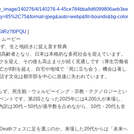
release_image/140276/4/140276-4-45ce784bba8d6099806aeb3ee
ty=85%2C75&format=jpeg&auto=webp&fit=bounds&bg-color
qGtRz7t0PQU
]
ストムービー
せず、生と地続きに捉え直す祭典
後期高齢者となり、日本は本格的な多死社会を迎えています。
ピークを迎え、その後も高止まりが続く見通しです（厚生労働省
亡が8割を超え、自宅や地域で「死に立ち会う」機会は著し
話す文化は都市部を中心に急速に失われています。
まらず、死生観・ウェルビーイング・宗教・テクノロジーとい
トです。第2回となった2025年には4,200人が来場し、
内訳は30代～50代が過半数を占めながら、10代・20代も全
eathフェスに足を運ぶのか。来場した20代からは「未来へ