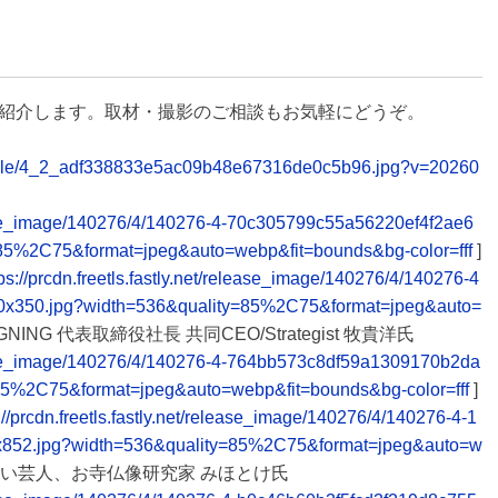
紹介します。取材・撮影のご相談もお気軽にどうぞ。
6/table/4_2_adf338833e5ac09b48e67316de0c5b96.jpg?v=20260
release_image/140276/4/140276-4-70c305799c55a56220ef4f2ae6
85%2C75&format=jpeg&auto=webp&fit=bounds&bg-color=fff
]
tps://prcdn.freetls.fastly.net/release_image/140276/4/140276-4
0x350.jpg?width=536&quality=85%2C75&format=jpeg&auto=
NING 代表取締役社長 共同CEO/Strategist 牧貴洋氏
release_image/140276/4/140276-4-764bb573c8df59a1309170b2da
85%2C75&format=jpeg&auto=webp&fit=bounds&bg-color=fff
]
://prcdn.freetls.fastly.net/release_image/140276/4/140276-4-1
x852.jpg?width=536&quality=85%2C75&format=jpeg&auto=w
笑い芸人、お寺仏像研究家 みほとけ氏