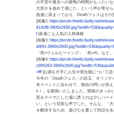
の不安や過去への後悔の時間がもったいな
大切さを改めて感じた」という声が寄せら
急速に高まっており、Deathフェスはそ
[画像2:
https://prcdn.freetls.fastly.net/
9142f8-3900x2600.jpg?width=536&qualit
f
]若者にも人気の入棺体験
[画像3:
https://prcdn.freetls.fastly.net/r
af491-3900x2600.jpg?width=536&quality=
「死×ウェルビーイング」「死×AI」など
[画像4:
https://prcdn.freetls.fastly.net/
c095263-3900x2600.jpg?width=536&quali
=fff
]お酒を片手に人生や死生観について語り
今年の「Deathフェス」の目玉、オリジ
本イベントに合わせて、独自の問いが添え
h！」を開発いたしました。開発のきっか
死をテーマにした場に誘うのは少しハード
い」という切実な声でした。そんな、「大
を解決するため、遊び心を通じて対話を生