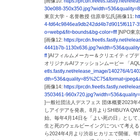
[画像10:
https://prcdn.freetls.fastly.net
30e088-350x350.jpg?width=536&quality=
東京大学・名誉教授 信原幸弘氏[画像11:
ht
4-fd64c9846ea9db242dd4b7d9015f6117-3
o=webp&fit=bounds&bg-color=fff
]NPO東
[画像12:
https://prcdn.freetls.fastly.net
4441b7b-1130x636.jpg?width=536&qualit
ff
]AIフィルムメーカー＆クリエイティブデ
オリジナルAIファッションムービー 「AQUA
etls.fastly.net/release_image/140276/4/
dth=536&quality=85%2C75&format=jpeg&a
[画像14:
https://prcdn.freetls.fastly.net
3503461-960x720.jpg?width=536&quality
]一般社団法人デスフェス 団体概要2023年4
しアイデアを発表。8月よりSHIBUYA 
始。毎年4月14日を「よい死の日」とし
生と死のウェルビーイングについて考えるイ
ら2024年4月より渋谷ヒカリエで開催。