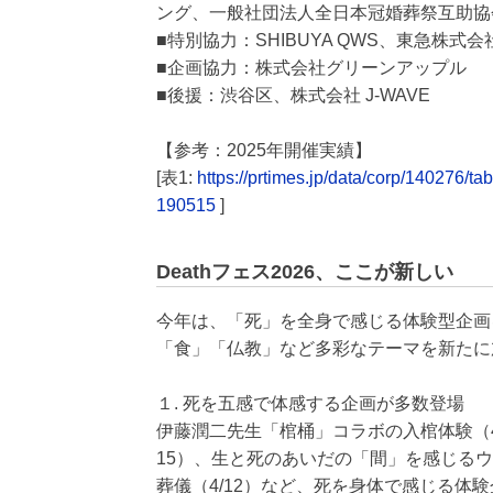
ング、一般社団法人全日本冠婚葬祭互助協
■特別協力：SHIBUYA QWS、東急株式会社、渋
■企画協力：株式会社グリーンアップル
■後援：渋谷区、株式会社 J-WAVE
【参考：2025年開催実績】
[表1:
https://prtimes.jp/data/corp/14027
190515
]
Deathフェス2026、ここが新しい
今年は、「死」を全身で感じる体験型企画
「食」「仏教」など多彩なテーマを新たに
１. 死を五感で体感する企画が多数登場
伊藤潤二先生「棺桶」コラボの入棺体験（4/1
15）、生と死のあいだの「間」を感じるウ
葬儀（4/12）など、死を身体で感じる体