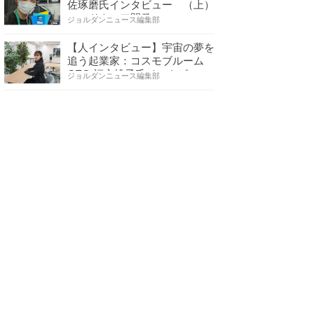
佐琢磨氏インタビュー （上）
ハードウェア開発へ…
ジョルダンニュース編集部
【人インタビュー】宇宙の夢を
追う起業家：コスモブルーム
CEO 福永桃子氏インタビ…
ジョルダンニュース編集部