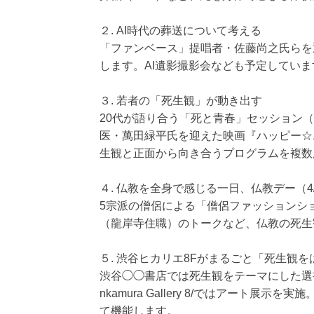
２. AI時代の葬送について考える
「ファンベース」提唱者・佐藤尚之氏らを
します。AI遺影撮影会なども予定していま
３. 若者の「死生観」が動き出す
20代が語り合う「死と青春」セッション（4
医・萬田緑平氏を迎えた映画『ハッピー☆
生観と正面から向き合うプログラムを複数
４. 仏教を全身で感じる一日、仏教デー（4/
5宗派の僧侶による「僧侶ファッションシ
（龍岸寺住職）のトークなど、仏教の死生
５. 渋谷ヒカリエ8Fがまるごと「死生観
渋谷◯◯書店では死生観をテーマにした選
nkamura Gallery 8/ではアート
て機能します。