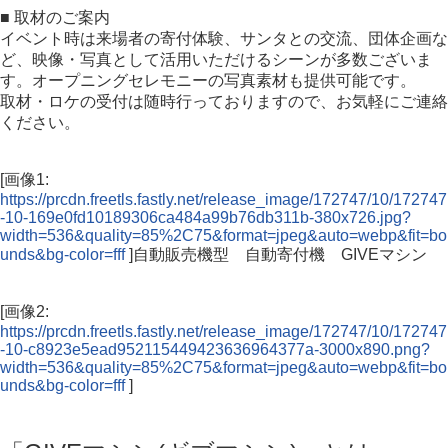
■ 取材のご案内
イベント時は来場者の寄付体験、サンタとの交流、団体企画な
ど、映像・写真として活用いただけるシーンが多数ございま
す。オープニングセレモニーの写真素材も提供可能です。
取材・ロケの受付は随時行っておりますので、お気軽にご連絡
ください。
[画像1:
https://prcdn.freetls.fastly.net/release_image/172747/10/172747
-10-169e0fd10189306ca484a99b76db311b-380x726.jpg?
width=536&quality=85%2C75&format=jpeg&auto=webp&fit=bo
unds&bg-color=fff
]自動販売機型 自動寄付機 GIVEマシン
[画像2:
https://prcdn.freetls.fastly.net/release_image/172747/10/172747
-10-c8923e5ead952115449423636964377a-3000x890.png?
width=536&quality=85%2C75&format=jpeg&auto=webp&fit=bo
unds&bg-color=fff
]