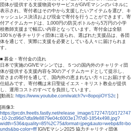
団体が提供する支援物資やサービスがGIVEマシンのパネルに
表示され、寄付者はその中から支援したいアイテムを選び、キ
ャッシュレス決済および現金で寄付を行うことができます。寄
付アイテムカードは、1,000円の防災ボトルから5万円の小学
校教師支援まで幅広い内容となっています。寄付金は全額
100％が各チャリティ団体に送られ、選ばれた支援品は、各団
体を通じて、実際に支援を必要としている人々に届けられま
す。
■ 募金・寄付金の流れ
日本で実施のGIVEマシンでは、５つの国内外のチャリティ団
体が提供する支援内容を30のアイテムカードとして提示し、
皆さまの寄付を通して、国内外の恵まれない方々にお届けする
仕組みです。寄付機は末日聖徒イエス・キリスト教会が提供
し、運用コストのすべてを負担しています。
[動画1:
https://www.youtube.com/watch?v=8opojiOYS2c
]
[画像3:
https://prcdn.freetls.fastly.net/release_image/172747/10/172747
-10-2cd96d7dfa9fe8879e04c6003e17f7d0-1854x498.jpg?
width=536&quality=85%2C75&format=jpeg&auto=webp&fit=bo
unds&bg-color=fff
]GIVEマシン2025 協力チャリティ団体