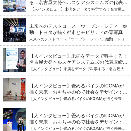
る：名古屋大発ヘルスケアシステムズの代表取
締役社長・瀧本陽介 【下】「人生80年の暇つ
【人インタビュー】未病をデータで科学する：名古屋大
ぶし」を着実に：理系ニートが挑むヘルスケア
発ヘルスケアシステムズの代表取締役社長・瀧本陽介
【下】「人生80年の暇つぶし」を着実に：理系ニートが
標準化と海外戦略
挑むヘルスケア標準化と海外戦略
未来へのテストコース「ウーブン・シティ」始
動 トヨタが描く都市とモビリティの青写真
未来へのテストコース「ウーブン・シティ」始動 トヨタ
が描く都市とモビリティの青写真
【人インタビュー】未病をデータで科学する：
名古屋大発ヘルスケアシステムズの代表取締役
社長・瀧本陽介 郵送検査で挑む健康の未来
【人インタビュー】未病をデータで科学する：名古屋大発
ヘルスケアシステムズの代表取締役社長・瀧本陽介 郵送
検査で挑む健康の未来
【人インタビュー】畳めるバイクのICOMAが
描く未来 おもちゃの心で社会をデザイン：株
式会社ICOMAの代表取締役・生駒崇光
【人インタビュー】畳めるバイクのICOMAが描く未来
（下）おもちゃで社会を変える、「トイボック
おもちゃの心で社会をデザイン：株式会社ICOMAの代表
取締役・生駒崇光 （下）おもちゃで社会を変える、「ト
ス」というデザインメソッド
イボックス」というデザインメソッド
【人インタビュー】畳めるバイクのICOMAが
描く未来 おもちゃの心で社会をデザイン：株
式会社ICOMAの代表取締役・生駒崇光
【人インタビュー】畳めるバイクのICOMAが描く未来