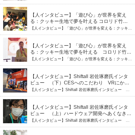
（上）「変形」に魅せられたデザイナーの軌
おもちゃの心で社会をデザイン：株式会社ICOMAの代表
取締役・生駒崇光 （上）「変形」に魅せられたデザイナ
跡
ーの軌跡
【人インタビュー】「遊び心」が世界を変え
る：クッキー生地で夢を叶える コロリド竹内
ひとみ（下） 起業は「影響力」のため。愛と
【人インタビュー】「遊び心」が世界を変える：クッキー
笑いの子育て哲学
生地で夢を叶える コロリド竹内ひとみ（下） 起業は「影
響力」のため。愛と笑いの子育て哲学
【人インタビュー】「遊び心」が世界を変え
る：クッキー生地で夢を叶える コロリド竹内
ひとみ（上） クッキー生地に込めた「誰でも
【人インタビュー】「遊び心」が世界を変える：クッキー
できる」という哲学
生地で夢を叶える コロリド竹内ひとみ（上） クッキー
生地に込めた「誰でもできる」という哲学
【人インタビュー】Shiftall 岩佐琢磨氏インタ
ビュー （下）CESへのこだわり VRにかけ
る未来
【人インタビュー】Shiftall 岩佐琢磨氏インタビュー
（下）CESへのこだわり VRにかける未来
【人インタビュー】Shiftall 岩佐琢磨氏インタ
ビュー （上）ハードウェア開発へあくなき挑
戦 その起業の経緯とは
【人インタビュー】Shiftall 岩佐琢磨氏インタビュー
（上）ハードウェア開発へあくなき挑戦 その起業の経緯
とは