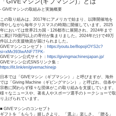
「GIVEマシン(ギブマシン)」とは
- GIVEマシンの取組みと実施概要
この取り組みは、2017年にアメリカで始まり、以降開催地を
増やしながら毎年クリスマスの時期に開催しています。2025
年においては世界21カ国・126都市に展開され、2024年まで
に累計70億円以上の寄付が集まりました。2024年だけで49万
件以上の支援物資が届けられました。
GIVEマシンコンセプト：
https://youtu.be/8opojiOYS2c?
si=xMv393lwANF7TPK-
GIVEマシン公式サイト：
https://givingmachinesjapan.jp/
GIVEマシン公式SNSリンク集：
https://lit.link/en/givemachinejp
日本では「GIVEマシン（ギブマシン）」と呼びますが、海外
では「Giving Machine（ギビングマシン）」と呼ばれ、信条や
宗教に関わらず様々な団体がこの取り組みを支援しています。
様々なニュースや、著名人やスポーツ選手のトークショーで取
り上げられています。
■ GIVEマシンのコンセプト
ギフトを「もらう」嬉しさより、 「選ぶ」楽しさ、「贈る」