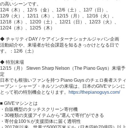
の高いシーンです。
12/4（木）、12/５（金）、12/6（土）、12/7（日）、
12/9（火）、12/11（木）、12/15（月）、12/16（火）、
12/18（木）、12/20（土）、12/21（日）、12/23（火）、
12/24（水）、12/25（木）
◆ チャリティDAY / ケアインターナショナルジャパン企画
活動紹介や、来場者が社会課題を知るきっかけとなる日で
す。：12/6（土）
◆ 特別来場
12/15（月） Steven Sharp Nelson（The Piano Guys）来場予
定
日本でも根強いファンを持つ Piano Guys のチェロ奏者スティ
ーブン・シャープ・ネルソンの来場は、日本のGIVEマシンに
とって初の特別機会となります。
https://thepianoguys.com/
■ GIVEマシンとは
・自販機型のタッチスクリーン寄付機
・30種類の支援アイテムから“選んで寄付”ができる
・寄付金100％が支援団体に届く透明性
・2017年以来、世界で5000万米ドル（日本円約70億円）以上