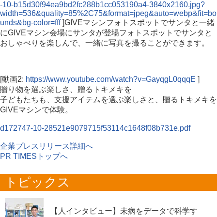
-10-b15d30f94ea9bd2fc288b1cc053190a4-3840x2160.jpg?
width=536&quality=85%2C75&format=jpeg&auto=webp&fit=bo
unds&bg-color=fff
]GIVEマシンフォトスポットでサンタと一緒
にGIVEマシン会場にサンタが登場フォトスポットでサンタと
おしゃべりを楽しんで、一緒に写真を撮ることができます。
[動画2:
https://www.youtube.com/watch?v=GayqgL0qqqE
]
贈り物を選ぶ楽しさ、贈るトキメキを
子どもたちも、支援アイテムを選ぶ楽しさと、贈るトキメキを
GIVEマシンで体験。
d172747-10-28521e9079715f53114c1648f08b731e.pdf
企業プレスリリース詳細へ
PR TIMESトップへ
トピックス
【人インタビュー】未病をデータで科学す