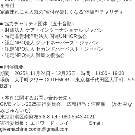
を寄付
家族連れにも人気の“寄付が楽しくなる”体験型チャリティ
■ 協力チャリティ団体（五十音順）
・財団法人 ケア・インターナショナル ジャパン
・特定非営利活動法人 国連UNHCR協会
・認定NPO法人 グッドネーバーズ・ジャパン
・認定NPO法人 セカンドハーベスト・ジャパン
・認定NPO法人 難民支援協会
■ 開催概要
期間：2025年11月24日～12月25日 時間：11:00～19:30
場所：大手町タワー OOTEMORI（東京都千代田区大手町1-5-5
B2F）
＜本件に関するお問い合わせ先＞
GIVEマシン2025実行委員会 広報担当：河南順一 (かわみな
みじゅんいち)
東京都港区南麻布5-8-8 Tel：080-5543-4021
実行委員長： エドワード・レイ Email:
givemachine.comm@gmail.com