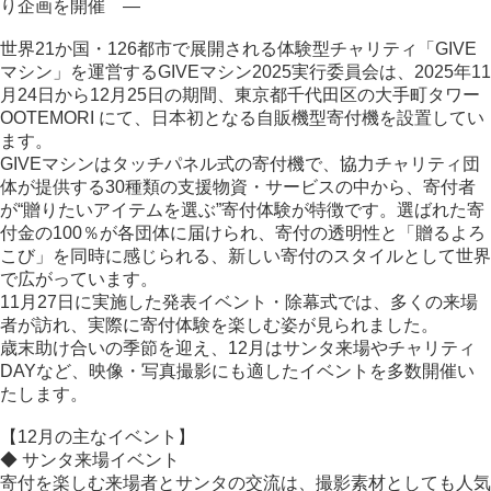
り企画を開催 ―
世界21か国・126都市で展開される体験型チャリティ「GIVE
マシン」を運営するGIVEマシン2025実行委員会は、2025年11
月24日から12月25日の期間、東京都千代田区の大手町タワー
OOTEMORI にて、日本初となる自販機型寄付機を設置してい
ます。
GIVEマシンはタッチパネル式の寄付機で、協力チャリティ団
体が提供する30種類の支援物資・サービスの中から、寄付者
が“贈りたいアイテムを選ぶ”寄付体験が特徴です。選ばれた寄
付金の100％が各団体に届けられ、寄付の透明性と「贈るよろ
こび」を同時に感じられる、新しい寄付のスタイルとして世界
で広がっています。
11月27日に実施した発表イベント・除幕式では、多くの来場
者が訪れ、実際に寄付体験を楽しむ姿が見られました。
歳末助け合いの季節を迎え、12月はサンタ来場やチャリティ
DAYなど、映像・写真撮影にも適したイベントを多数開催い
たします。
【12月の主なイベント】
◆ サンタ来場イベント
寄付を楽しむ来場者とサンタの交流は、撮影素材としても人気