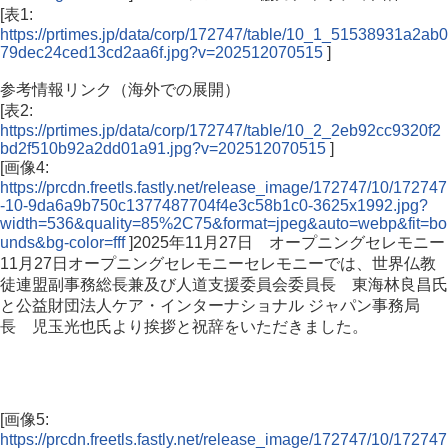
[表1:
https://prtimes.jp/data/corp/172747/table/10_1_51538931a2ab0
79dec24ced13cd2aa6f.jpg?v=202512070515
]
参考情報リンク（海外での展開）
[表2:
https://prtimes.jp/data/corp/172747/table/10_2_2eb92cc9320f2
bd2f510b92a2dd01a91.jpg?v=202512070515
]
[画像4:
https://prcdn.freetls.fastly.net/release_image/172747/10/172747
-10-9da6a9b750c1377487704f4e3c58b1c0-3625x1992.jpg?
width=536&quality=85%2C75&format=jpeg&auto=webp&fit=bo
unds&bg-color=fff
]2025年11月27日 オープニングセレモニー
11月27日オープニングセレモニーセレモニーでは、世界仏教
徒連盟副事務総長兼及び人道支援委員会委員長 東海林良昌氏
と公益財団法人ケア・インターナショナル ジャパン事務局
長 児玉光也氏より挨拶と祝辞をいただきました。
[画像5:
https://prcdn.freetls.fastly.net/release_image/172747/10/172747