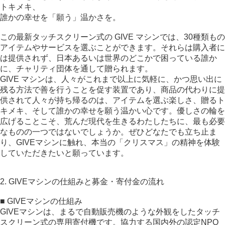
トキメキ、
誰かの幸せを「願う」温かさを。
この最新タッチスクリーン式の GIVE マシンでは、30種類もの
アイテムやサービスを選ぶことができます。それらは購入者に
は提供されず、日本あるいは世界のどこかで困っている誰か
に、チャリティ団体を通して贈られます。
GIVE マシンは、人々がこれまで以上に気軽に、かつ思い出に
残る方法で善を行うことを促す装置であり、商品の代わりに提
供されて人々が持ち帰るのは、アイテムを選ぶ楽しさ、贈るト
キメキ、そして誰かの幸せを願う温かい心です。優しさの輪を
広げることこそ、荒んだ現代を生きるわたしたちに、最も必要
なものの一つではないでしょうか。ぜひどなたでも立ち止ま
り、GIVEマシンに触れ、本当の「クリスマス」の精神を体験
していただきたいと願っています。
2. GIVEマシンの仕組みと募金・寄付金の流れ
■ GIVEマシンの仕組み
GIVEマシンは、まるで自動販売機のような外観をしたタッチ
スクリーン式の専用寄付機です。協力する国内外の認定NPO