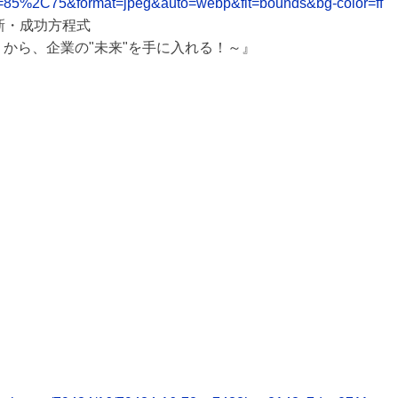
y=85%2C75&format=jpeg&auto=webp&fit=bounds&bg-color=ff
新・成功方程式
ory ～「知財」から、企業の"未来"を手に入れる！～』