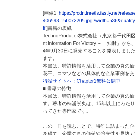
[画像1:
https://prcdn.freetls.fastly.net/
406593-1500x2205.jpg?width=536&qualit
ff
]書籍の表紙
TechnoProducer株式会社（東京都千
nt Information For Victory
4年9月30日に発売することを発表しました
ます。
本書は、特許情報を活用して企業の真の価
花王、コマツなどの具体的な企業事例を交
特設サイトへ：Chapter1無料公開中
■ 書籍の特徴
本書は、特許情報を活用して企業の真の価
す。著者の楠浦崇央は、15年以上にわた
ってきた専門家です。
この一冊を読むことで、特許に詰まった企
を得て、企業の真の価値や将来性を見抜く