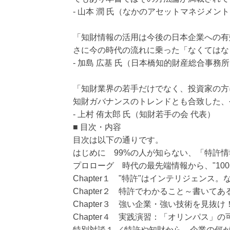
- 山本 潤 氏（なかのアセットマネジメント
「知財情報の活用は今後の日本企業への有
さに今の時代の流れに乗った「なくてはな
- 加島 広基 氏（日本橋知的財産総合事務
「知財業界の若手だけでなく、投資家の方
知財ガバナンスのトレンドとも合致した、
- 上村 侑太郎 氏（知財若手の会 代表）
■ 目次・内容
目次は以下の通りです。
はじめに 99%の人が知らない、「特許
プロローグ 時代の最先端情報から、"10
Chapter１ "特許"はインテリジェンス
Chapter２ 特許でわかること～書いて
Chapter３ 強い企業・強い技術を見抜
Chapter４ 実践演習：「オリンパス」
特別対談１.／特許や知財から、企業の何が