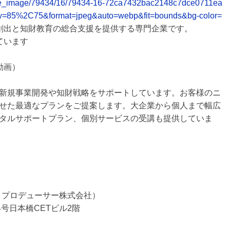
release_image/79434/16/79434-16-72ca7432bac2148c7dce0711ea
ty=85%2C75&format=jpeg&auto=webp&fit=bounds&bg-color=
新規事業創出と知財教育の総合支援を提供する専門企業です。
ています
動画）
新規事業開発や知財戦略をサポートしています。お客様のニ
せた最適なプランをご提案します。大企業から個人まで幅広
タルサポートプラン、個別サービスの受講も提供していま
テクノプロデューサー株式会社）
号日本橋CETビル2階