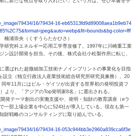
断に新たな視点を取り入れたい」という方は、ぜひ本書を手
release_image/79434/16/79434-16-eb65313fd9d89008aea1b9eb74
=85%2C75&format=jpeg&auto=webp&fit=bounds&bg-color=fff
役CEO 楠浦崇央（くすうらたかひさ）
学研究科エネルギー応用工学専攻修了。1997年に川崎重工業
ジン設計開発を担当。その後、株式会社小松製作所に転じ、
技術」に選ばれた超微細加工技術ナノインプリントの事業化を目指
」を設立（独立行政法人産業技術総合研究所研究員兼務）。20
を設立し、同年11月にはビル・ゲイツが出資する世界初の発明投資フ
（現Xinova）より、「アジアのTop発明家8名」に選出される。
究開発テーマ創出の実働支援や、発明・知財の教育講座（eラ
で一部上場企業を中心に524社が導入している。現在も第一
知財戦略のコンサルティングに取り組んでいる。
release_image/79434/16/79434-16-053c944bb3e2960a839cca6f3e