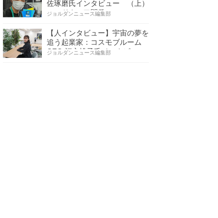
佐琢磨氏インタビュー （上）
ハードウェア開発へ…
ジョルダンニュース編集部
【人インタビュー】宇宙の夢を
追う起業家：コスモブルーム
CEO 福永桃子氏インタビ…
ジョルダンニュース編集部