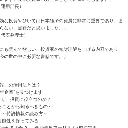
 運用部長）
効な投資やひいては日本経済の発展に非常に重要であり、ま
らない」書籍だと思いました。」
所 代表弁理士）
にも読んで欲しい。投資家の知財理解を上げる内容であり、
今の世の中に必要な書籍です。」
情報」の活用法とは？
0年企業"を見つけ出す
。なぜ、投資に役立つのか？
あることから知るべきもの～
け！～特許情報の読み方～
の可能性を探ってみる
わかるのか？ ― 金融業界アナリスト×楠浦崇央