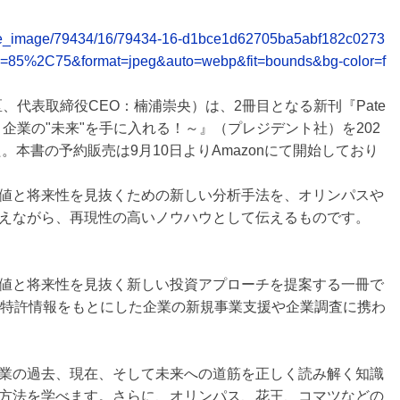
release_image/79434/16/79434-16-d1bce1d62705ba5abf182c0273
y=85%2C75&format=jpeg&auto=webp&fit=bounds&bg-color=f
代田区、代表取締役CEO：楠浦崇央）は、2冊目となる新刊『Pate
 ～「知財」から、企業の"未来"を手に入れる！～』（プレジデント社）を202
。本書の予約販売は9月10日よりAmazonにて開始しており
値と将来性を見抜くための新しい分析手法を、オリンパスや
えながら、再現性の高いノウハウとして伝えるものです。
値と将来性を見抜く新しい投資アプローチを提案する一冊で
り特許情報をもとにした企業の新規事業支援や企業調査に携わ
業の過去、現在、そして未来への道筋を正しく読み解く知識
方法を学べます。さらに、オリンパス、花王、コマツなどの