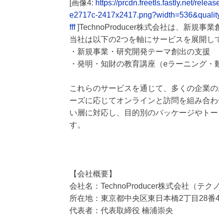
[画像4:
https://prcdn.freetls.fastly.net/
e2717c-2417x2417.png?width=536&quali
fff
]TechnoProducer株式会社は、
当社は以下の2つを軸にサービスを展開し
・新規事業・研究開発テーマ創出の支援
・発明・知財の教育講座（eラーニング・
これらのサービスを通じて、多くの企業の
ーズに応じてオンラインと訪問を組み合わ
い層に対応し、目的別のパッケージやトー
す。
【会社概要】
会社名：TechnoProducer株式会社（
所在地：東京都中央区東日本橋2丁目28番4
代表者：代表取締役 楠浦崇央