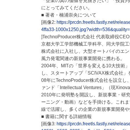
「企業の真の価値を見抜きたい」「投資判
にとってみてください。
■ 著者・楠浦崇央について
[画像2:
https://prcdn.freetls.fastly.net/
4ffa33-1000x1250.jpg?width=536&quality
]TechnoProducer株式会社 代表取締
京都大学工学部機械工学科卒、同大学院工
株式会社に入社し、大型オートバイのエン
風力発電関連の新規事業開発に携わる。
2004年、MITの「世界を変える10大
し、スタートアップ「SCIVAX株式会社
08年にTechnoProducer株式会社
ァンド「Intellectual Ventures」
2010年に発明塾を開設し、新規事業・研
ーニング・動画）などを手掛ける。これま
線で活躍し、多くの企業の新規事業開発や
■ 書籍に関する詳細情報
[画像3:
https://prcdn.freetls.fastly.net/