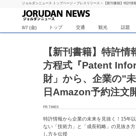
ジョルダンニュース トップページ
>
プレスリリース
>
【新刊書籍】特許情報によ
ジョル
トップ
交通
観光
話題
8/7 (金)
【新刊書籍】特許情
方程式『Patent Infor
財」から、企業の"未
日Amazon予約注文
PR TIMES
特許情報から企業の未来を見抜く！15年
ない「技術力」と「成長戦略」の見抜き方
し方を伝授