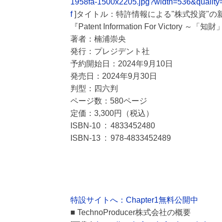
1958fa-1500x2205.jpg?width=536&qualit
f
]タイトル：特許情報による"株式投資"の
『Patent Information For Vict
著者：楠浦崇央
発行：プレジデント社
予約開始日：2024年9月10日
発売日：2024年9月30日
判型：四六判
ページ数：580ページ
定価：3,300円（税込）
ISBN-10 ‏ : ‎ 4833452480
ISBN-13 ‏ : ‎ 978-4833452489
特設サイトへ：Chapter1無料公開中
■ TechnoProducer株式会社の概要