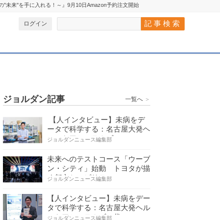
、企業の"未来"を手に入れる！～』9月10日Amazon予約注文開始
ログイン
ジョルダン記事
一覧へ
＞
【人インタビュー】未病をデ
ータで科学する：名古屋大発ヘ
ルスケアシステムズの…
ジョルダンニュース編集部
未来へのテストコース「ウーブ
ン・シティ」始動 トヨタが描
く都市とモビリティの…
ジョルダンニュース編集部
【人インタビュー】未病をデー
タで科学する：名古屋大発ヘル
スケアシステムズの代…
ジョルダンニュース編集部