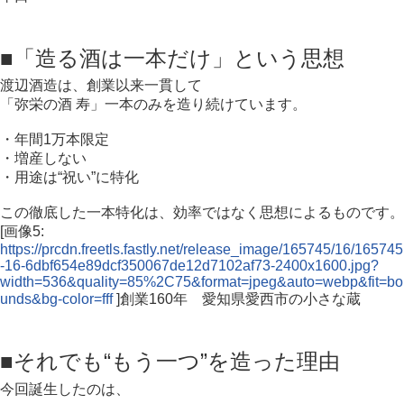
■「造る酒は一本だけ」という思想
渡辺酒造は、創業以来一貫して
「弥栄の酒 寿」一本のみを造り続けています。
・年間1万本限定
・増産しない
・用途は“祝い”に特化
この徹底した一本特化は、効率ではなく思想によるものです。
[画像5:
https://prcdn.freetls.fastly.net/release_image/165745/16/165745
-16-6dbf654e89dcf350067de12d7102af73-2400x1600.jpg?
width=536&quality=85%2C75&format=jpeg&auto=webp&fit=bo
unds&bg-color=fff
]創業160年 愛知県愛西市の小さな蔵
■それでも“もう一つ”を造った理由
今回誕生したのは、