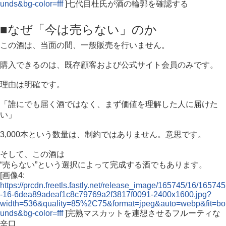
unds&bg-color=fff
]七代目杜氏が酒の輪郭を確認する
■なぜ「今は売らない」のか
この酒は、当面の間、一般販売を行いません。
購入できるのは、既存顧客および公式サイト会員のみです。
理由は明確です。
「誰にでも届く酒ではなく、まず価値を理解した人に届けた
い」
3,000本という数量は、制約ではありません。意思です。
そして、この酒は
“売らない”という選択によって完成する酒でもあります。
[画像4:
https://prcdn.freetls.fastly.net/release_image/165745/16/165745
-16-6dea89adeaf1c8c79769a2f3817f0091-2400x1600.jpg?
width=536&quality=85%2C75&format=jpeg&auto=webp&fit=bo
unds&bg-color=fff
]完熟マスカットを連想させるフルーティな
辛口