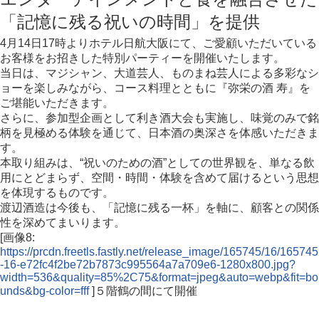
「記憶に残る祝いの時間」を提供
4月14日17時よりホテル日航大阪にて、ご愛顧いただいている
お客様をお招きした特別パーティーを開催いたします。
当日は、マジシャン、大道芸人、ものまね芸人による多彩なシ
ョーを楽しみながら、コース料理とともに『弥栄の酒 寿』を
ご堪能いただきます。
さらに、参加型企画として利き酒大会も実施し、味覚のみで銘
柄を見極める体験を通じて、日本酒の奥深さを体感いただきま
す。
本取り組みは、“祝いのための酒”としての世界観を、単なる飲
用にとどまらず、空間・時間・体験を含めて届けるという思想
を体現するものです。
渡辺酒造は今後も、「記憶に残る一杯」を軸に、顧客との関係
性を深めてまいります。
[画像8:
https://prcdn.freetls.fastly.net/release_image/165745/16/165745
-16-e72fc4f2be72b7873c995564a7a709e6-1280x800.jpg?
width=536&quality=85%2C75&format=jpeg&auto=webp&fit=bo
unds&bg-color=fff
]５階鶴の間にて開催