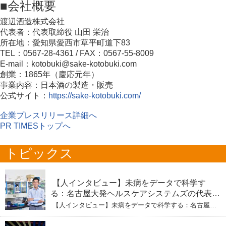
■会社概要
渡辺酒造株式会社
代表者：代表取締役 山田 栄治
所在地：愛知県愛西市草平町道下83
TEL：0567-28-4361 / FAX：0567-55-8009
E-mail：kotobuki@sake-kotobuki.com
創業：1865年（慶応元年）
事業内容：日本酒の製造・販売
公式サイト：
https://sake-kotobuki.com/
企業プレスリリース詳細へ
PR TIMESトップへ
トピックス
【人インタビュー】未病をデータで科学す
る：名古屋大発ヘルスケアシステムズの代表取
締役社長・瀧本陽介 【下】「人生80年の暇つ
【人インタビュー】未病をデータで科学する：名古屋大
ぶし」を着実に：理系ニートが挑むヘルスケア
発ヘルスケアシステムズの代表取締役社長・瀧本陽介
【下】「人生80年の暇つぶし」を着実に：理系ニートが
標準化と海外戦略