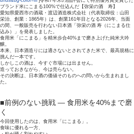
unds&bg-color=fff
]令和7年米の品評会にて特別優秀賞受賞した
ブランド米にこまる100%で仕込んだ【弥栄の酒 寿】
愛知県愛西市の酒蔵・渡辺酒造株式会社（代表取締役：山田
栄治、創業：1865年）は、創業161年目となる2026年、当面
の間、一般販売を行わない日本酒「弥栄の酒 寿（にこまる仕
込み）」を発表しました。
食用米「にこまる」を精米歩合40%まで磨き上げた純米大吟
醸。
本来、日本酒造りには適さないとされてきた米で、最高規格に
挑んだ一本です。
しかしこの酒は、今すぐ市場には出ません。
造っておきながら、今は売らない。
その決断は、日本酒の価値そのものへの問いから生まれまし
た。
■前例のない挑戦 ― 食用米を40%まで磨
く
今回使用したのは、食用米「にこまる」。
食味に優れる一方、
・粒が硬く割れやすい