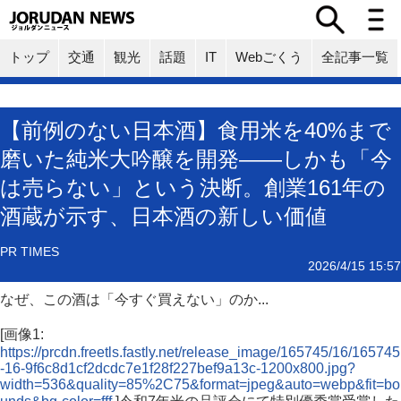
トップ
交通
観光
話題
IT
Webごくう
全記事一覧
【前例のない日本酒】食用米を40%まで
磨いた純米大吟醸を開発――しかも「今
は売らない」という決断。創業161年の
酒蔵が示す、日本酒の新しい価値
PR TIMES
2026/4/15 15:57
なぜ、この酒は「今すぐ買えない」のか...
[画像1:
https://prcdn.freetls.fastly.net/release_image/165745/16/165745
-16-9f6c8d1cf2dcdc7e1f28f227bef9a13c-1200x800.jpg?
width=536&quality=85%2C75&format=jpeg&auto=webp&fit=bo