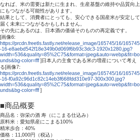
なれば、米の需要は新たに生まれ、生産基盤の維持や品質向上
にもつながる可能性があります。
結果として、消費者にとっても、安心できる国産米が安定して
届く未来につながるかもしれません。
その先にあるのは、日本酒の価値そのものの再定義です。
[画像6:
https://prcdn.freetls.fastly.net/release_image/165745/16/165745
-16-e8aebd542f18e349b0d069f6b93c3dc3-1920x1280.jpg?
width=536&quality=85%2C75&format=jpeg&auto=webp&fit=bo
unds&bg-color=fff
]日本人の主食である米の増産について考え
る[画像7:
https://prcdn.freetls.fastly.net/release_image/165745/16/165745
-16-f0a92c96d1c82c14eb3f668fdd310e97-300x300.jpg?
width=536&quality=85%2C75&format=jpeg&auto=webp&fit=bo
unds&bg-color=fff
]
■商品概要
商品名：弥栄の酒 寿（にこまる仕込み）
原料米：愛知県産にこまる100%
精米歩合：40%
価格：11,000円（税込）