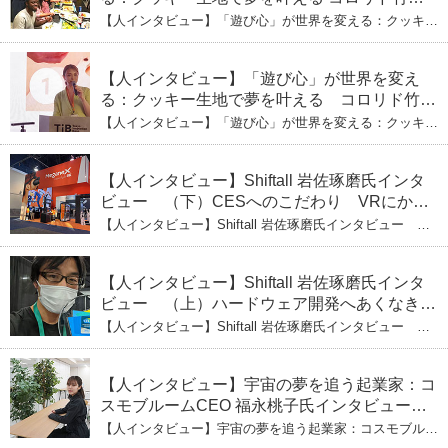
ひとみ（下） 起業は「影響力」のため。愛と
【人インタビュー】「遊び心」が世界を変える：クッキー
笑いの子育て哲学
生地で夢を叶える コロリド竹内ひとみ（下） 起業は「影
響力」のため。愛と笑いの子育て哲学
【人インタビュー】「遊び心」が世界を変え
る：クッキー生地で夢を叶える コロリド竹内
ひとみ（上） クッキー生地に込めた「誰でも
【人インタビュー】「遊び心」が世界を変える：クッキー
できる」という哲学
生地で夢を叶える コロリド竹内ひとみ（上） クッキー
生地に込めた「誰でもできる」という哲学
【人インタビュー】Shiftall 岩佐琢磨氏インタ
ビュー （下）CESへのこだわり VRにかけ
る未来
【人インタビュー】Shiftall 岩佐琢磨氏インタビュー
（下）CESへのこだわり VRにかける未来
【人インタビュー】Shiftall 岩佐琢磨氏インタ
ビュー （上）ハードウェア開発へあくなき挑
戦 その起業の経緯とは
【人インタビュー】Shiftall 岩佐琢磨氏インタビュー
（上）ハードウェア開発へあくなき挑戦 その起業の経緯
とは
【人インタビュー】宇宙の夢を追う起業家：コ
スモブルームCEO 福永桃子氏インタビュー
（下）
【人インタビュー】宇宙の夢を追う起業家：コスモブルー
ムCEO 福永桃子氏インタビュー（下）