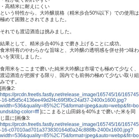
・高精米に耐えにくい
という特性から、大吟醸規格（精米歩合50%以下）での使用は
極めて困難とされてきました。
それでも渡辺酒造は挑みました。
結果として、精米歩合40%まで磨き上げることに成功。
食米特有のやわらかな旨味と、大吟醸の透明感を併せ持つ味わ
いを実現しました。
食用米をここまで磨いた純米大吟醸は市場でも極めて少なく、
渡辺酒造が把握する限り、国内でも前例の極めて少ない取り組
みです。
[画像2:
https://prcdn.freetls.fastly.net/release_image/165745/16/165745
-16-bf5d5c4136ee49d2f4c69f3f0c24af37-2400x1600.jpg?
width=536&quality=85%2C75&format=jpeg&auto=webp&fit=bo
unds&bg-color=fff
]にこまると山田錦を40%まで磨いた米を同
じ皿に[画像3:
https://prcdn.freetls.fastly.net/release_image/165745/16/165745
-16-c07010ad701a373830164d0a24c888fb-2400x1600.jpg?
width=536&quality=85%2C75&format=jpeg&auto=webp&fit=bo