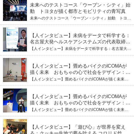
挑むヘルスケア標準化と海外戦略
未来へのテストコース「ウーブン・シティ」始
動 トヨタが描く都市とモビリティの青写真
未来へのテストコース「ウーブン・シティ」始動 トヨタ
が描く都市とモビリティの青写真
【人インタビュー】未病をデータで科学する：
名古屋大発ヘルスケアシステムズの代表取締役
社長・瀧本陽介 郵送検査で挑む健康の未来
【人インタビュー】未病をデータで科学する：名古屋大発
ヘルスケアシステムズの代表取締役社長・瀧本陽介 郵送
検査で挑む健康の未来
【人インタビュー】畳めるバイクのICOMAが
描く未来 おもちゃの心で社会をデザイン：株
式会社ICOMAの代表取締役・生駒崇光
【人インタビュー】畳めるバイクのICOMAが描く未来
（下）おもちゃで社会を変える、「トイボック
おもちゃの心で社会をデザイン：株式会社ICOMAの代表
取締役・生駒崇光 （下）おもちゃで社会を変える、「ト
ス」というデザインメソッド
イボックス」というデザインメソッド
【人インタビュー】畳めるバイクのICOMAが
描く未来 おもちゃの心で社会をデザイン：株
式会社ICOMAの代表取締役・生駒崇光
【人インタビュー】畳めるバイクのICOMAが描く未来
（上）「変形」に魅せられたデザイナーの軌
おもちゃの心で社会をデザイン：株式会社ICOMAの代表
取締役・生駒崇光 （上）「変形」に魅せられたデザイナ
跡
ーの軌跡
【人インタビュー】「遊び心」が世界を変え
る：クッキー生地で夢を叶える コロリド竹内