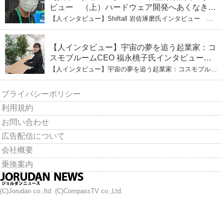
ビュー （上）ハードウェア開発へあくなき挑
戦 その起業の経緯とは
【人インタビュー】Shiftall 岩佐琢磨氏インタビュー
（上）ハードウェア開発へあくなき挑戦 その起業の経緯
とは
【人インタビュー】宇宙の夢を追う起業家：コ
スモブルームCEO 福永桃子氏インタビュー
（下）
【人インタビュー】宇宙の夢を追う起業家：コスモブルー
ムCEO 福永桃子氏インタビュー（下）
プライバシーポリシー
利用規約
お問い合わせ
広告配信について
会社概要
乗換案内
(C)Jorudan co.,ltd. (C)CompassTV co.,Ltd.