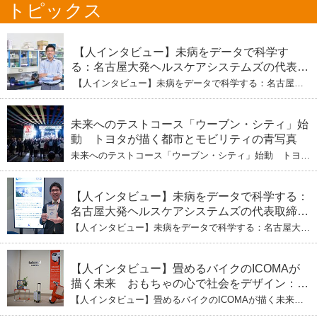
トピックス
【人インタビュー】未病をデータで科学す
る：名古屋大発ヘルスケアシステムズの代表取
締役社長・瀧本陽介 【下】「人生80年の暇つ
【人インタビュー】未病をデータで科学する：名古屋大
ぶし」を着実に：理系ニートが挑むヘルスケア
発ヘルスケアシステムズの代表取締役社長・瀧本陽介
【下】「人生80年の暇つぶし」を着実に：理系ニートが
標準化と海外戦略
挑むヘルスケア標準化と海外戦略
未来へのテストコース「ウーブン・シティ」始
動 トヨタが描く都市とモビリティの青写真
未来へのテストコース「ウーブン・シティ」始動 トヨタ
が描く都市とモビリティの青写真
【人インタビュー】未病をデータで科学する：
名古屋大発ヘルスケアシステムズの代表取締役
社長・瀧本陽介 郵送検査で挑む健康の未来
【人インタビュー】未病をデータで科学する：名古屋大発
ヘルスケアシステムズの代表取締役社長・瀧本陽介 郵送
検査で挑む健康の未来
【人インタビュー】畳めるバイクのICOMAが
描く未来 おもちゃの心で社会をデザイン：株
式会社ICOMAの代表取締役・生駒崇光
【人インタビュー】畳めるバイクのICOMAが描く未来
（下）おもちゃで社会を変える、「トイボック
おもちゃの心で社会をデザイン：株式会社ICOMAの代表