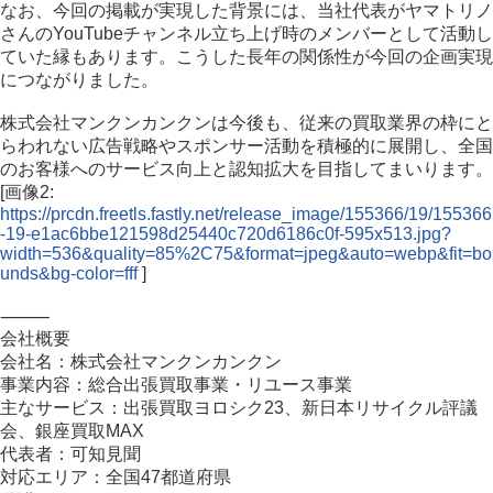
なお、今回の掲載が実現した背景には、当社代表がヤマトリノ
さんのYouTubeチャンネル立ち上げ時のメンバーとして活動し
ていた縁もあります。こうした長年の関係性が今回の企画実現
につながりました。
株式会社マンクンカンクンは今後も、従来の買取業界の枠にと
らわれない広告戦略やスポンサー活動を積極的に展開し、全国
のお客様へのサービス向上と認知拡大を目指してまいります。
[画像2:
https://prcdn.freetls.fastly.net/release_image/155366/19/155366
-19-e1ac6bbe121598d25440c720d6186c0f-595x513.jpg?
width=536&quality=85%2C75&format=jpeg&auto=webp&fit=bo
unds&bg-color=fff
]
⸻
会社概要
会社名：株式会社マンクンカンクン
事業内容：総合出張買取事業・リユース事業
主なサービス：出張買取ヨロシク23、新日本リサイクル評議
会、銀座買取MAX
代表者：可知見聞
対応エリア：全国47都道府県