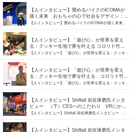
取締役・生駒崇光 （下）おもちゃで社会を変える、「ト
ス」というデザインメソッド
イボックス」というデザインメソッド
【人インタビュー】畳めるバイクのICOMAが
描く未来 おもちゃの心で社会をデザイン：株
式会社ICOMAの代表取締役・生駒崇光
【人インタビュー】畳めるバイクのICOMAが描く未来
（上）「変形」に魅せられたデザイナーの軌
おもちゃの心で社会をデザイン：株式会社ICOMAの代表
取締役・生駒崇光 （上）「変形」に魅せられたデザイナ
跡
ーの軌跡
【人インタビュー】「遊び心」が世界を変え
る：クッキー生地で夢を叶える コロリド竹内
ひとみ（下） 起業は「影響力」のため。愛と
【人インタビュー】「遊び心」が世界を変える：クッキー
笑いの子育て哲学
生地で夢を叶える コロリド竹内ひとみ（下） 起業は「影
響力」のため。愛と笑いの子育て哲学
【人インタビュー】「遊び心」が世界を変え
る：クッキー生地で夢を叶える コロリド竹内
ひとみ（上） クッキー生地に込めた「誰でも
【人インタビュー】「遊び心」が世界を変える：クッキー
できる」という哲学
生地で夢を叶える コロリド竹内ひとみ（上） クッキー
生地に込めた「誰でもできる」という哲学
【人インタビュー】Shiftall 岩佐琢磨氏インタ
ビュー （下）CESへのこだわり VRにかけ
る未来
【人インタビュー】Shiftall 岩佐琢磨氏インタビュー
（下）CESへのこだわり VRにかける未来
【人インタビュー】Shiftall 岩佐琢磨氏インタ