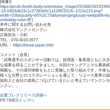
[画像3:
https://prcdn.freetls.fastly.net/release_image/155366/19/155366
-19-04f26db33c1c27383d5c1a128f23314c-1010x215.png?
width=536&quality=85%2C75&format=jpeg&auto=webp&fit=bo
unds&bg-color=fff
]
本件に関するお問い合わせ先
株式会社マンクンカンクン
広報担当：小杉
TEL：070-4010-3577
URL：
https://reuse-japan.info/
コメント（会長）
「武尊選手のスポンサー活動では、採用面・集客面ともに大き
な成果を得ることができました。今回のヤングアニマル裏表紙
掲載も、その成功体験をもとに実施した取り組みです。今後も
様々な分野とのコラボレーションを通じて、リユース業界の認
知向上と会社の成長につなげていきたいと考えていマンクンカ
ンクン。」
企業プレスリリース詳細へ
PR TIMESトップへ