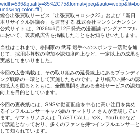
width=536&quality=85%2C75&format=jpeg&auto=webp&fit=bo
unds&bg-color=fff
]
総合出張買取サービス「出張買取ヨロシク23」および「新日
本リサイクル評議会」を運営する 株式会社マンクンカンクン
公式サイト⁠ は、2026年6月12日発売の漫画誌 ヤングアニマル
において、裏表紙広告を掲載したことをお知らせいたします。
当社はこれまで、格闘家の 武尊 選手へのスポンサー活動を通
じて、採用応募数の増加や認知度向上など、一定以上の成果を
実感してまいりました。
今回の広告掲載は、その取り組みの延長線上にあるブランディ
ング戦略の一環として実施したものです。より幅広い層への認
知拡大を図るとともに、全国展開を進める当社サービスの認知
向上を目的としています。
今回の裏表紙には、SNSや動画配信を中心に高い注目を集め
るインフルエンサーキャバ嬢の ヤマトリノ さんが登場してい
ます。ヤマトリノさんは「LAST CALL」やX、YouTubeなど
で話題となっており、多くのファンを持つインフルエンサーと
して知られています。