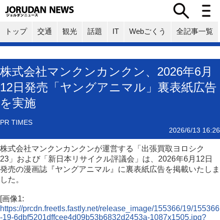
トップ
交通
観光
話題
IT
Webごくう
全記事一覧
株式会社マンクンカンクン、2026年6月
12日発売「ヤングアニマル」裏表紙広告
を実施
PR TIMES
2026/6/13 16:26
株式会社マンクンカンクンが運営する「出張買取ヨロシク
23」および「新日本リサイクル評議会」は、2026年6月12日
発売の漫画誌『ヤングアニマル』に裏表紙広告を掲載いたしま
した。
[画像1:
https://prcdn.freetls.fastly.net/release_image/155366/19/155366
-19-6dbf5201dffcee4d09b53b6832d2453a-1087x1505.jpg?