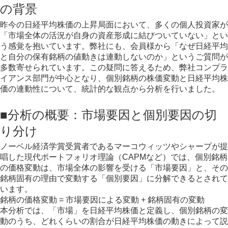
の背景
昨今の日経平均株価の上昇局面において、多くの個人投資家が
「市場全体の活況が自身の資産形成に結びついていない」とい
う感覚を抱いています。弊社にも、会員様から「なぜ日経平均
と自分の保有銘柄の値動きは連動しないのか」というご質問が
多数寄せられています。この疑問に答えるため、弊社コンプラ
イアンス部門が中心となり、個別銘柄の株価変動と日経平均株
価の連動性について、統計的な観点から分析を行いました。
■分析の概要：市場要因と個別要因の切
り分け
ノーベル経済学賞受賞者であるマーコウィッツやシャープが提
唱した現代ポートフォリオ理論（CAPMなど）では、個別銘柄
の価格変動は、市場全体の影響を受ける「市場要因」と、その
銘柄固有の理由で変動する「個別要因」に分解できるとされて
います。
銘柄の価格変動 = 市場要因による変動 + 銘柄固有の変動
本分析では、「市場」を日経平均株価と定義し、個別銘柄の変
動のうち、どれくらいの割合が日経平均株価の動きによって説