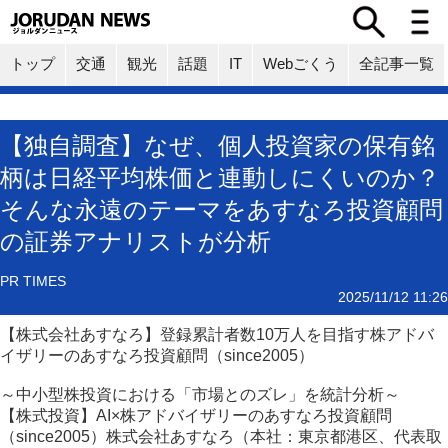
トップ
交通
観光
話題
IT
Webごくう
全記事一覧
【独自調査】なぜ、個人投資家の保有銘
柄は日経平均株価と連動しにくいのか？
そんな永遠のテーマをあすなろ投資顧問
の証券アナリストが分析
PR TIMES
2025/11/12 11:26
【株式会社あすなろ】登録累計者数10万人を目指す株アドバ
イザリーのあすなろ投資顧問（since2005）
～中小型株投資における「市場とのズレ」を統計分析～
【株式投資】AI×株アドバイザリーのあすなろ投資顧問
（since2005）株式会社あすなろ（本社：東京都港区、代表取