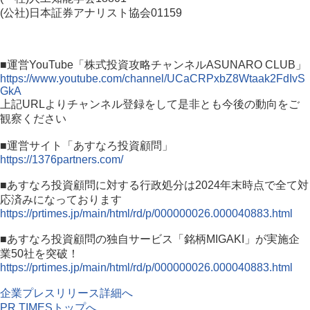
(公社)日本証券アナリスト協会01159
■運営YouTube「株式投資攻略チャンネルASUNARO CLUB」
https://www.youtube.com/channel/UCaCRPxbZ8Wtaak2FdIvS
GkA
上記URLよりチャンネル登録をして是非とも今後の動向をご
観察ください
■運営サイト「あすなろ投資顧問」
https://1376partners.com/
■あすなろ投資顧問に対する行政処分は2024年末時点で全て対
応済みになっております
https://prtimes.jp/main/html/rd/p/000000026.000040883.html
■あすなろ投資顧問の独自サービス「銘柄MIGAKI」が実施企
業50社を突破！
https://prtimes.jp/main/html/rd/p/000000026.000040883.html
企業プレスリリース詳細へ
PR TIMESトップへ