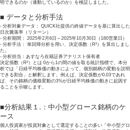
明できるのか（連動しているのか）を検証しました。
■ データと分析手法
- 分析対象データ： QUICK社提供の終値データを基に算出した
日次騰落率（リターン）
- 分析期間： 2025年2月6日～2025年10月30日（180営業日）
- 分析手法： 単回帰分析を用い、決定係数（R²）を算出しまし
た。
- 分析担当：あすなろ在籍証券アナリスト保有者
決定係数（R²）とは 0から1の間の値を取る統計指標で、本分
析では「日経平均株価の動きによって、個別銘柄の変動を説明
できる割合」と解釈します。例えば、決定係数が0.03であれ
ば、その銘柄の価格変動の3%が日経平均株価の動きに起因す
ることを示唆します。
■分析結果１.：中小型グロース銘柄のケ
ース
個人投資家が投資対象として選定することの多い「中小型グロ