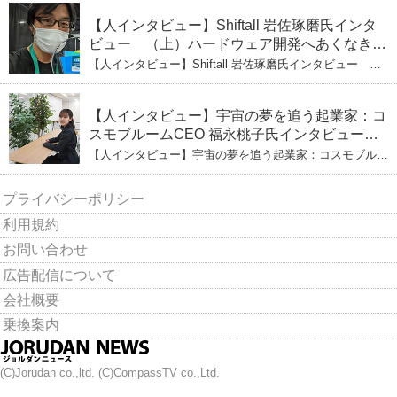
【人インタビュー】Shiftall 岩佐琢磨氏インタ
ビュー （上）ハードウェア開発へあくなき挑
戦 その起業の経緯とは
【人インタビュー】Shiftall 岩佐琢磨氏インタビュー
（上）ハードウェア開発へあくなき挑戦 その起業の経緯
とは
【人インタビュー】宇宙の夢を追う起業家：コ
スモブルームCEO 福永桃子氏インタビュー
（下）
【人インタビュー】宇宙の夢を追う起業家：コスモブルー
ムCEO 福永桃子氏インタビュー（下）
プライバシーポリシー
利用規約
お問い合わせ
広告配信について
会社概要
乗換案内
(C)Jorudan co.,ltd. (C)CompassTV co.,Ltd.