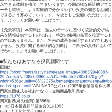
念できる体制を強化してまいります。今回の様な統計的アプロ
ーチも継続し、より客観的で分かりやすい投資の知恵をお届け
できるよう努めてまいります。今後ともご愛顧いただけますよ
う、よろしくお願い申し上げます。
【免責事項】 本資料は、過去のデータに基づく統計的分析結
果を情報提供するものであり、特定の銘柄の売買を推奨するも
のではありません。また、将来の成果を保証するものでもあり
ません。投資に関する最終的な判断は、ご自身の責任において
行われますようお願い申し上げます。
■私たちはあすなろ投資顧問です
[画像:
https://prcdn.freetls.fastly.net/release_image/40883/29/40883-
29-7ed6c57a208fc03f960ac7cf1a046e6b-2780x1070.jpg?
width=536&quality=85%2C75&format=jpeg&auto=webp&fit=bo
unds&bg-color=fff
]ASUNARO公式ロゴ2005年創業個別株の専
門家集団株式会社あすなろ（金融商品取引業者）
https://1376.co.jp
関東財務局長(金商) 第686号
(一社)日本投資顧問業協会011-1393
(一社)人工知能学会18801