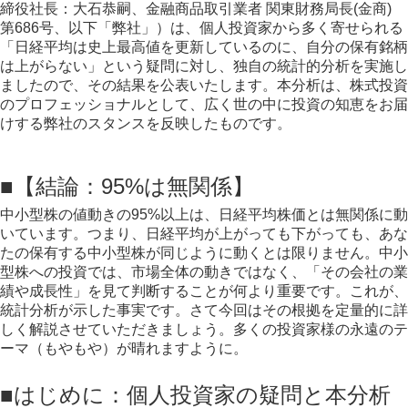
締役社長：大石恭嗣、金融商品取引業者 関東財務局長(金商)
第686号、以下「弊社」）は、個人投資家から多く寄せられる
「日経平均は史上最高値を更新しているのに、自分の保有銘柄
は上がらない」という疑問に対し、独自の統計的分析を実施し
ましたので、その結果を公表いたします。本分析は、株式投資
のプロフェッショナルとして、広く世の中に投資の知恵をお届
けする弊社のスタンスを反映したものです。
■【結論：95%は無関係】
中小型株の値動きの95%以上は、日経平均株価とは無関係に動
いています。つまり、日経平均が上がっても下がっても、あな
たの保有する中小型株が同じように動くとは限りません。中小
型株への投資では、市場全体の動きではなく、「その会社の業
績や成長性」を見て判断することが何より重要です。これが、
統計分析が示した事実です。さて今回はその根拠を定量的に詳
しく解説させていただきましょう。多くの投資家様の永遠のテ
ーマ（もやもや）が晴れますように。
■はじめに：個人投資家の疑問と本分析