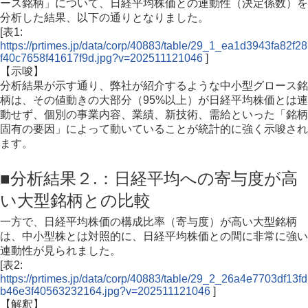
ース銘柄」について、日経平均株価との連動性（決定係数）を
分析した結果、以下の通りとなりました。
[表1:
https://prtimes.jp/data/corp/40883/table/29_1_ea1d3943fa82f28
f40c7658f41617f9d.jpg?v=202511121046
]
【示唆】
分析結果が示す通り、弊社が紹介するような中小型グロース銘
柄は、その値動きの大部分（95%以上）が日経平均株価とは連
動せず、個別の事業内容、業績、新技術、需給といった「銘柄
固有の要因」によって動いていることが統計的に強く示唆され
ます。
■分析結果２.：日経平均への寄与度が高
い大型銘柄との比較
一方で、日経平均株価の構成比率（寄与度）が高い大型銘柄
は、中小型株とは対照的に、日経平均株価との間に非常に強い
連動性が見られました。
[表2:
https://prtimes.jp/data/corp/40883/table/29_2_26a4e7703df13fd
b46e3f40563232164.jpg?v=202511121046
]
【解釈】