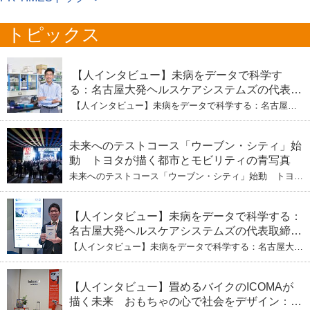
トピックス
【人インタビュー】未病をデータで科学す
る：名古屋大発ヘルスケアシステムズの代表取
締役社長・瀧本陽介 【下】「人生80年の暇つ
【人インタビュー】未病をデータで科学する：名古屋大
ぶし」を着実に：理系ニートが挑むヘルスケア
発ヘルスケアシステムズの代表取締役社長・瀧本陽介
【下】「人生80年の暇つぶし」を着実に：理系ニートが
標準化と海外戦略
挑むヘルスケア標準化と海外戦略
未来へのテストコース「ウーブン・シティ」始
動 トヨタが描く都市とモビリティの青写真
未来へのテストコース「ウーブン・シティ」始動 トヨタ
が描く都市とモビリティの青写真
【人インタビュー】未病をデータで科学する：
名古屋大発ヘルスケアシステムズの代表取締役
社長・瀧本陽介 郵送検査で挑む健康の未来
【人インタビュー】未病をデータで科学する：名古屋大発
ヘルスケアシステムズの代表取締役社長・瀧本陽介 郵送
検査で挑む健康の未来
【人インタビュー】畳めるバイクのICOMAが
描く未来 おもちゃの心で社会をデザイン：株