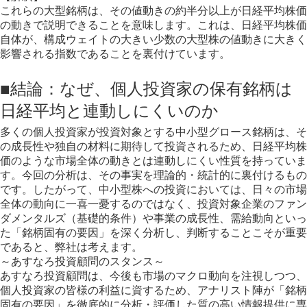
これらの大型銘柄は、その値動きの約半分以上が日経平均株価
の動きで説明できることを意味します。これは、日経平均株価
自体が、構成ウェイトの大きい少数の大型株の値動きに大きく
影響される指数であることを裏付けています。
■結論：なぜ、個人投資家の保有銘柄は
日経平均と連動しにくいのか
多くの個人投資家が投資対象とする中小型グロース銘柄は、そ
の成長性や独自の材料に期待して投資されるため、日経平均株
価のような市場全体の動きとは連動しにくい性質を持っていま
す。今回の分析は、その事実を理論的・統計的に裏付けるもの
です。したがって、中小型株への投資においては、日々の市場
全体の動向に一喜一憂するのではなく、投資対象企業のファン
ダメンタルズ（基礎的条件）や事業の成長性、需給動向といっ
た「銘柄固有の要因」を深く分析し、判断することこそが重要
であると、弊社は考えます。
～あすなろ投資顧問のスタンス～
あすなろ投資顧問は、今後も市場のマクロ動向を注視しつつ、
個人投資家の皆様の利益に資するため、アナリスト陣が「銘柄
固有の要因」を徹底的に分析・評価した質の高い情報提供に専