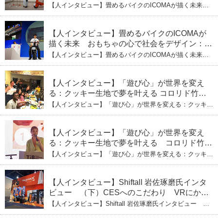
式会社ICOMAの代表取締役・生駒崇光
【人インタビュー】畳めるバイクのICOMAが描く未来
（下）おもちゃで社会を変える、「トイボック
おもちゃの心で社会をデザイン：株式会社ICOMAの代表
取締役・生駒崇光 （下）おもちゃで社会を変える、「ト
ス」というデザインメソッド
イボックス」というデザインメソッド
【人インタビュー】畳めるバイクのICOMAが
描く未来 おもちゃの心で社会をデザイン：株
式会社ICOMAの代表取締役・生駒崇光
【人インタビュー】畳めるバイクのICOMAが描く未来
（上）「変形」に魅せられたデザイナーの軌
おもちゃの心で社会をデザイン：株式会社ICOMAの代表
取締役・生駒崇光 （上）「変形」に魅せられたデザイナ
跡
ーの軌跡
【人インタビュー】「遊び心」が世界を変え
る：クッキー生地で夢を叶える コロリド竹内
ひとみ（下） 起業は「影響力」のため。愛と
【人インタビュー】「遊び心」が世界を変える：クッキー
笑いの子育て哲学
生地で夢を叶える コロリド竹内ひとみ（下） 起業は「影
響力」のため。愛と笑いの子育て哲学
【人インタビュー】「遊び心」が世界を変え
る：クッキー生地で夢を叶える コロリド竹内
ひとみ（上） クッキー生地に込めた「誰でも
【人インタビュー】「遊び心」が世界を変える：クッキー
できる」という哲学
生地で夢を叶える コロリド竹内ひとみ（上） クッキー
生地に込めた「誰でもできる」という哲学
【人インタビュー】Shiftall 岩佐琢磨氏インタ
ビュー （下）CESへのこだわり VRにかけ
る未来
【人インタビュー】Shiftall 岩佐琢磨氏インタビュー
（下）CESへのこだわり VRにかける未来