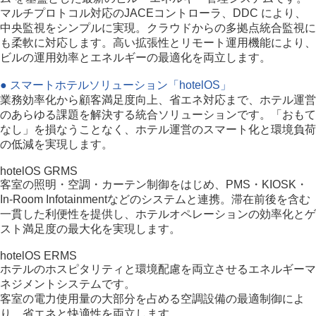
マルチプロトコル対応のJACEコントローラ、DDC により、
中央監視をシンプルに実現。クラウドからの多拠点統合監視に
も柔軟に対応します。高い拡張性とリモート運用機能により、
ビルの運用効率とエネルギーの最適化を両立します。
● スマートホテルソリューション「hotelOS」
業務効率化から顧客満足度向上、省エネ対応まで、ホテル運営
のあらゆる課題を解決する統合ソリューションです。「おもて
なし」を損なうことなく、ホテル運営のスマート化と環境負荷
の低減を実現します。
hotelOS GRMS
客室の照明・空調・カーテン制御をはじめ、PMS・KIOSK・
In-Room Infotainmentなどのシステムと連携。滞在前後を含む
一貫した利便性を提供し、ホテルオペレーションの効率化とゲ
スト満足度の最大化を実現します。
hotelOS ERMS
ホテルのホスピタリティと環境配慮を両立させるエネルギーマ
ネジメントシステムです。
客室の電力使用量の大部分を占める空調設備の最適制御によ
り、省エネと快適性を両立します。