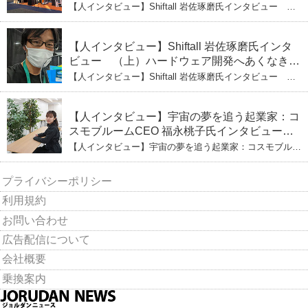
る未来
【人インタビュー】Shiftall 岩佐琢磨氏インタビュー
（下）CESへのこだわり VRにかける未来
【人インタビュー】Shiftall 岩佐琢磨氏インタ
ビュー （上）ハードウェア開発へあくなき挑
戦 その起業の経緯とは
【人インタビュー】Shiftall 岩佐琢磨氏インタビュー
（上）ハードウェア開発へあくなき挑戦 その起業の経緯
とは
【人インタビュー】宇宙の夢を追う起業家：コ
スモブルームCEO 福永桃子氏インタビュー
（下）
【人インタビュー】宇宙の夢を追う起業家：コスモブルー
ムCEO 福永桃子氏インタビュー（下）
プライバシーポリシー
利用規約
お問い合わせ
広告配信について
会社概要
乗換案内