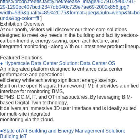
https://prcdn.freetls.fastly.net/release_image/80791/29/80791-
29-1290bc407bcdf2347db040c729e7ae69-2000x856.jpg?
width=536&quality=85%2C75&format=jpeg&auto=webp&fit=bo
unds&bg-color=fff
]
Exhibition Overview
At our booth, visitors will discover our three core solutions
designed to meet key needs in the building and facility sectors-
carbon-friendly, energy-saving, open architecture, and
integrated monitoring - along with our latest new product lineup.
Featured Solutions
● Hyperscale Data Center Solution: Data Center OS
An integrated platform designed to enhance data center
performance and operational
efficiency while achieving significant energy savings.
Built on the open Niagara Framework(TM), it provides a unified
interface for monitoring BMS,
EPMS, DCIM, IT, and OT infrastructures. By leveraging BIM-
based Digital Twin technology,
it delivers an immersive 3D user interface and is ideally suited
for multi-site integrated
monitoring via the cloud.
●State of Art Building and Energy Management Solution:
Building IoT