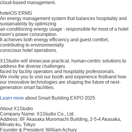
cloud-based management.
hotelOS ERMS
An energy management system that balances hospitality and
sustainability by optimizing
air-conditioning energy usage - responsible for most of a hotel
room’s power consumption.
It achieves both energy efficiency and guest comfort,
contributing to environmentally
conscious hotel operations.
X1Studio will showcase practical, human-centric solutions to
address the diverse challenges
faced by facility operators and hospitality professionals.
We invite you to visit our booth and experience firsthand how
our innovative technologies are shaping the future of next-
generation smart facilities.
Learn more
about Smart Building EXPO 2025
About X1Studio
Company Name: X1Studio Co., Ltd.
Address: 6F Akasaka Muromachi Building, 2-5-4 Akasaka,
Minato-ku, Tokyo
Founder & President: William Achury