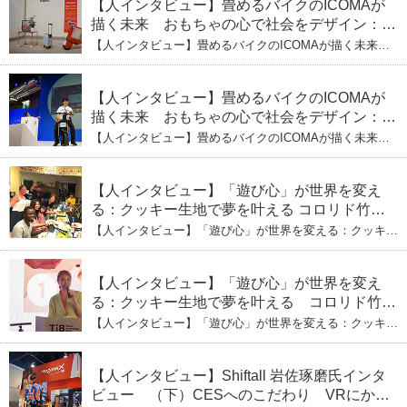
【人インタビュー】畳めるバイクのICOMAが
描く未来 おもちゃの心で社会をデザイン：株
式会社ICOMAの代表取締役・生駒崇光
【人インタビュー】畳めるバイクのICOMAが描く未来
（下）おもちゃで社会を変える、「トイボック
おもちゃの心で社会をデザイン：株式会社ICOMAの代表
取締役・生駒崇光 （下）おもちゃで社会を変える、「ト
ス」というデザインメソッド
イボックス」というデザインメソッド
【人インタビュー】畳めるバイクのICOMAが
描く未来 おもちゃの心で社会をデザイン：株
式会社ICOMAの代表取締役・生駒崇光
【人インタビュー】畳めるバイクのICOMAが描く未来
（上）「変形」に魅せられたデザイナーの軌
おもちゃの心で社会をデザイン：株式会社ICOMAの代表
取締役・生駒崇光 （上）「変形」に魅せられたデザイナ
跡
ーの軌跡
【人インタビュー】「遊び心」が世界を変え
る：クッキー生地で夢を叶える コロリド竹内
ひとみ（下） 起業は「影響力」のため。愛と
【人インタビュー】「遊び心」が世界を変える：クッキー
笑いの子育て哲学
生地で夢を叶える コロリド竹内ひとみ（下） 起業は「影
響力」のため。愛と笑いの子育て哲学
【人インタビュー】「遊び心」が世界を変え
る：クッキー生地で夢を叶える コロリド竹内
ひとみ（上） クッキー生地に込めた「誰でも
【人インタビュー】「遊び心」が世界を変える：クッキー
できる」という哲学
生地で夢を叶える コロリド竹内ひとみ（上） クッキー
生地に込めた「誰でもできる」という哲学
【人インタビュー】Shiftall 岩佐琢磨氏インタ
ビュー （下）CESへのこだわり VRにかけ