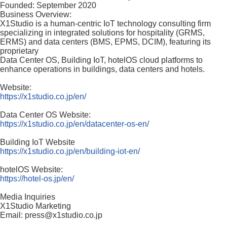
Founded: September 2020
Business Overview:
X1Studio is a human-centric IoT technology consulting firm
specializing in integrated solutions for hospitality (GRMS,
ERMS) and data centers (BMS, EPMS, DCIM), featuring its
proprietary
Data Center OS, Building IoT, hotelOS cloud platforms to
enhance operations in buildings, data centers and hotels.
Website:
https://x1studio.co.jp/en/
Data Center OS Website:
https://x1studio.co.jp/en/datacenter-os-en/
Building IoT Website
https://x1studio.co.jp/en/building-iot-en/
hotelOS Website:
https://hotel-os.jp/en/
Media Inquiries
X1Studio Marketing
Email: press@x1studio.co.jp