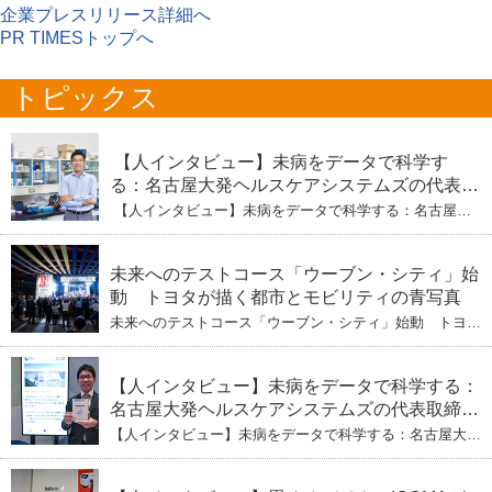
企業プレスリリース詳細へ
PR TIMESトップへ
トピックス
【人インタビュー】未病をデータで科学す
る：名古屋大発ヘルスケアシステムズの代表取
締役社長・瀧本陽介 【下】「人生80年の暇つ
【人インタビュー】未病をデータで科学する：名古屋大
ぶし」を着実に：理系ニートが挑むヘルスケア
発ヘルスケアシステムズの代表取締役社長・瀧本陽介
【下】「人生80年の暇つぶし」を着実に：理系ニートが
標準化と海外戦略
挑むヘルスケア標準化と海外戦略
未来へのテストコース「ウーブン・シティ」始
動 トヨタが描く都市とモビリティの青写真
未来へのテストコース「ウーブン・シティ」始動 トヨタ
が描く都市とモビリティの青写真
【人インタビュー】未病をデータで科学する：
名古屋大発ヘルスケアシステムズの代表取締役
社長・瀧本陽介 郵送検査で挑む健康の未来
【人インタビュー】未病をデータで科学する：名古屋大発
ヘルスケアシステムズの代表取締役社長・瀧本陽介 郵送
検査で挑む健康の未来