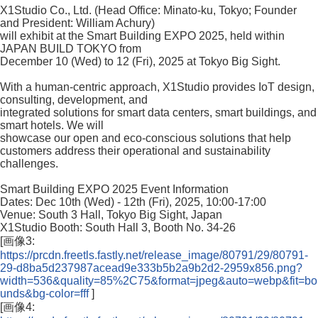
X1Studio Co., Ltd. (Head Office: Minato-ku, Tokyo; Founder
and President: William Achury)
will exhibit at the Smart Building EXPO 2025, held within
JAPAN BUILD TOKYO from
December 10 (Wed) to 12 (Fri), 2025 at Tokyo Big Sight.
With a human-centric approach, X1Studio provides IoT design,
consulting, development, and
integrated solutions for smart data centers, smart buildings, and
smart hotels. We will
showcase our open and eco-conscious solutions that help
customers address their operational and sustainability
challenges.
Smart Building EXPO 2025 Event Information
Dates: Dec 10th (Wed) - 12th (Fri), 2025, 10:00-17:00
Venue: South 3 Hall, Tokyo Big Sight, Japan
X1Studio Booth: South Hall 3, Booth No. 34-26
[画像3:
https://prcdn.freetls.fastly.net/release_image/80791/29/80791-
29-d8ba5d237987acead9e333b5b2a9b2d2-2959x856.png?
width=536&quality=85%2C75&format=jpeg&auto=webp&fit=bo
unds&bg-color=fff
]
[画像4: