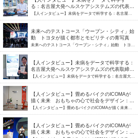
る：名古屋大発ヘルスケアシステムズの代表取
締役社長・瀧本陽介 【下】「人生80年の暇つ
【人インタビュー】未病をデータで科学する：名古屋大
ぶし」を着実に：理系ニートが挑むヘルスケア
発ヘルスケアシステムズの代表取締役社長・瀧本陽介
【下】「人生80年の暇つぶし」を着実に：理系ニートが
標準化と海外戦略
挑むヘルスケア標準化と海外戦略
未来へのテストコース「ウーブン・シティ」始
動 トヨタが描く都市とモビリティの青写真
未来へのテストコース「ウーブン・シティ」始動 トヨタ
が描く都市とモビリティの青写真
【人インタビュー】未病をデータで科学する：
名古屋大発ヘルスケアシステムズの代表取締役
社長・瀧本陽介 郵送検査で挑む健康の未来
【人インタビュー】未病をデータで科学する：名古屋大発
ヘルスケアシステムズの代表取締役社長・瀧本陽介 郵送
検査で挑む健康の未来
【人インタビュー】畳めるバイクのICOMAが
描く未来 おもちゃの心で社会をデザイン：株
式会社ICOMAの代表取締役・生駒崇光
【人インタビュー】畳めるバイクのICOMAが描く未来
（下）おもちゃで社会を変える、「トイボック
おもちゃの心で社会をデザイン：株式会社ICOMAの代表
取締役・生駒崇光 （下）おもちゃで社会を変える、「ト
ス」というデザインメソッド
イボックス」というデザインメソッド
【人インタビュー】畳めるバイクのICOMAが
描く未来 おもちゃの心で社会をデザイン：株