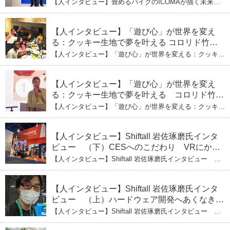
式会社ICOMAの代表取締役・生駒崇光
【人インタビュー】畳めるバイクのICOMAが描く未来
（上）「変形」に魅せられたデザイナーの軌
おもちゃの心で社会をデザイン：株式会社ICOMAの代表
取締役・生駒崇光 （上）「変形」に魅せられたデザイナ
跡
ーの軌跡
【人インタビュー】「遊び心」が世界を変え
る：クッキー生地で夢を叶える コロリド竹内
ひとみ（下） 起業は「影響力」のため。愛と
【人インタビュー】「遊び心」が世界を変える：クッキー
笑いの子育て哲学
生地で夢を叶える コロリド竹内ひとみ（下） 起業は「影
響力」のため。愛と笑いの子育て哲学
【人インタビュー】「遊び心」が世界を変え
る：クッキー生地で夢を叶える コロリド竹内
ひとみ（上） クッキー生地に込めた「誰でも
【人インタビュー】「遊び心」が世界を変える：クッキー
できる」という哲学
生地で夢を叶える コロリド竹内ひとみ（上） クッキー
生地に込めた「誰でもできる」という哲学
【人インタビュー】Shiftall 岩佐琢磨氏インタ
ビュー （下）CESへのこだわり VRにかけ
る未来
【人インタビュー】Shiftall 岩佐琢磨氏インタビュー
（下）CESへのこだわり VRにかける未来
【人インタビュー】Shiftall 岩佐琢磨氏インタ
ビュー （上）ハードウェア開発へあくなき挑
戦 その起業の経緯とは
【人インタビュー】Shiftall 岩佐琢磨氏インタビュー
（上）ハードウェア開発へあくなき挑戦 その起業の経緯
とは