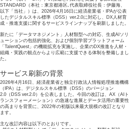
STANDARD（本社：東京都港区､代表取締役社長：伊藤海、
以下「当社」）は、2026年4月16日に経済産業省・IPAが公表
したデジタルスキル標準（DSS）ver.2.0に対応し、DX人材育
成・推進支援に関するサービスラインナップを刷新しました。
新たに「データマネジメント」人材類型への対応、生成AIソリ
ューションの包括的強化、および個別学習プラットフォーム
「TalentQuest」の機能拡充を実施し、企業のDX推進を人材・
組織・実践の観点からより広範に支援できる体制を整備しまし
た。
サービス刷新の背景
2026年4月16日、経済産業省と独立行政法人情報処理推進機構
（IPA）は、デジタルスキル標準（DSS）のバージョン
2.0（DSS ver.2.0）を公表しました。今回の改訂は、AX（AIト
ランスフォーメーション）の急速な進展とデータ活用の重要性
の高まりを背景に、2022年の初版以来最大規模の改訂となり
ます。
主な改訂内容は以下のとおりです。