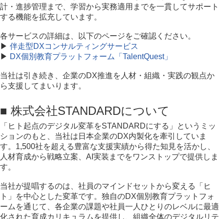
計・進捗管理まで、学習から実務適用までを一貫してサポート
する機能を拡充しています。
各サービスの詳細は、以下のページをご確認ください。
▶
伴走型DXコンサルティングサービス
▶
DX個別教育プラットフォーム「TalentQuest」
当社は引き続き、企業のDX推進を人材・組織・実践の観点か
ら支援してまいります。
■ 株式会社STANDARDについて
「ヒト起点のデジタル変革をSTANDARDにする」というミッ
ションのもと、当社は日本企業のDX内製化を牽引していま
す。1,500社を超える豊富な支援実績から得た知見を活かし、
人材育成から戦略立案、AI実装までをワンストップで提供しま
す。
当社が提唱するのは、社員のマインドセットから変える「ヒ
ト」を中心とした変革です。独自のDX個別教育プラットフォ
ームを通じて、各企業の課題や社員一人ひとりのレベルに最適
化された育成カリキュラムを提供し、組織全体のデジタルリテ