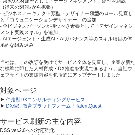
- 第6の人材類型として「データマネジメント」類型を新設
（従来の5類型から拡張）
- ビジネスアーキテクト類型・デザイナー類型のロール見直し
と「コミュニケーションデザイナー」の追加
- 全ビジネスパーソンが持つべき素養として「デザインマネジ
メント実践スキル」を追加
- AIエージェント・生成AI・AIガバナンス等のスキル項目の体
系的な組み込み
当社は、この改訂を受けてサービス全体を見直し、企業が新た
な標準に即した人材育成・DX推進を実現できるよう、当社ウ
ェブサイトの支援内容を包括的にアップデートしました。
対象ページ
▶
伴走型DXコンサルティングサービス
▶
DX個別教育プラットフォーム「TalentQuest」
サービス刷新の主な内容
DSS ver.2.0への対応強化：