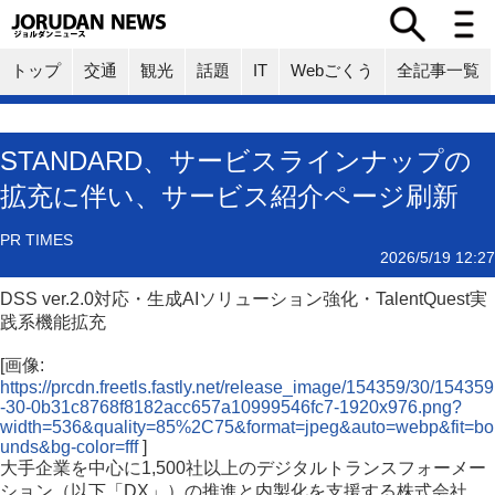
トップ
交通
観光
話題
IT
Webごくう
全記事一覧
STANDARD、サービスラインナップの
拡充に伴い、サービス紹介ページ刷新
PR TIMES
2026/5/19 12:27
DSS ver.2.0対応・生成AIソリューション強化・TalentQuest実
践系機能拡充
[画像:
https://prcdn.freetls.fastly.net/release_image/154359/30/154359
-30-0b31c8768f8182acc657a10999546fc7-1920x976.png?
width=536&quality=85%2C75&format=jpeg&auto=webp&fit=bo
unds&bg-color=fff
]
大手企業を中心に1,500社以上のデジタルトランスフォーメー
ション（以下「DX」）の推進と内製化を支援する株式会社