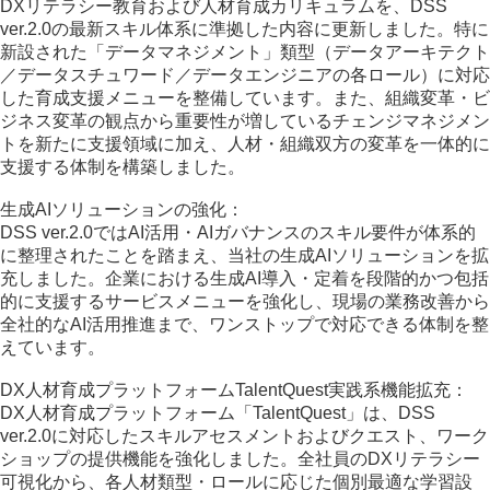
DXリテラシー教育および人材育成カリキュラムを、DSS
ver.2.0の最新スキル体系に準拠した内容に更新しました。特に
新設された「データマネジメント」類型（データアーキテクト
／データスチュワード／データエンジニアの各ロール）に対応
した育成支援メニューを整備しています。また、組織変革・ビ
ジネス変革の観点から重要性が増しているチェンジマネジメン
トを新たに支援領域に加え、人材・組織双方の変革を一体的に
支援する体制を構築しました。
生成AIソリューションの強化：
DSS ver.2.0ではAI活用・AIガバナンスのスキル要件が体系的
に整理されたことを踏まえ、当社の生成AIソリューションを拡
充しました。企業における生成AI導入・定着を段階的かつ包括
的に支援するサービスメニューを強化し、現場の業務改善から
全社的なAI活用推進まで、ワンストップで対応できる体制を整
えています。
DX人材育成プラットフォームTalentQuest実践系機能拡充：
DX人材育成プラットフォーム「TalentQuest」は、DSS
ver.2.0に対応したスキルアセスメントおよびクエスト、ワーク
ショップの提供機能を強化しました。全社員のDXリテラシー
可視化から、各人材類型・ロールに応じた個別最適な学習設