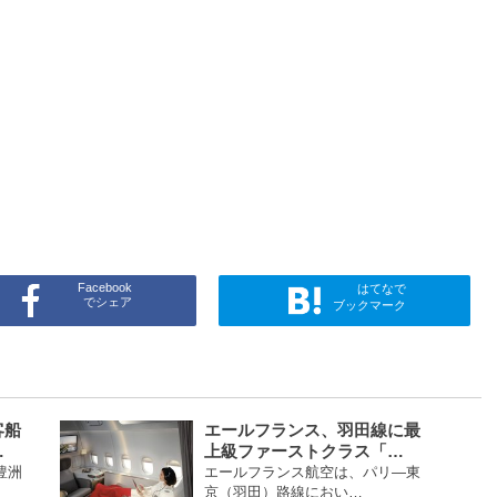
Facebook
はてなで
でシェア
ブックマーク
客船
エールフランス、羽田線に最
…
上級ファーストクラス「…
豊洲
エールフランス航空は、パリ―東
京（羽田）路線におい…