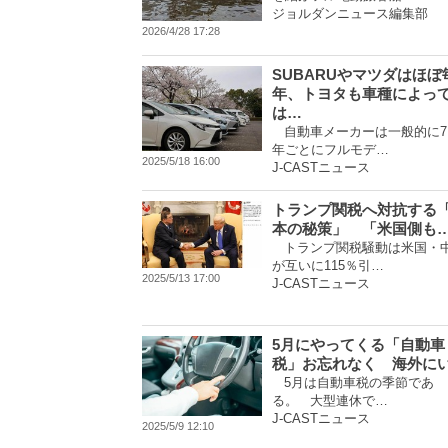
ジョルダンニュース編集部
2026/4/28 17:28
SUBARUやマツダはほぼ
年、トヨタも車種によっ
は…
自動車メーカーは一般的に7
年ごとにフルモデ…
2025/5/18 16:00
J-CASTニュース
トランプ関税へ対抗する
本の秘策」 「米国側も
トランプ関税騒動は米国・
が互いに115％引…
2025/5/13 17:00
J-CASTニュース
5月にやってくる「自動車
税」お忘れなく 海外に
5月は自動車税の季節であ
る。 大型連休で…
J-CASTニュース
2025/5/9 12:10