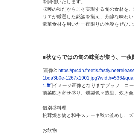
を開催いたします。
収穫の秋だからこそ実現する旬の食材を、
リエが厳選した銘酒を揃え、芳醇な味わい
豪華食材を用いた一夜限りの晩餐をぜひご
■秋ならではの旬の味覚が集う、一夜
[画像2:
https://prcdn.freetls.fastly.net/
1bda3b0e-1267x1901.jpg?width=536&qua
r=fff
]イメージ画像となりますブッフェコ
前菜吹き寄せ盛り、燻製色々造里、炊き合
個別盛料理
松茸焼き物と和牛ステーキ秋の釜めし、ズ
お飲物