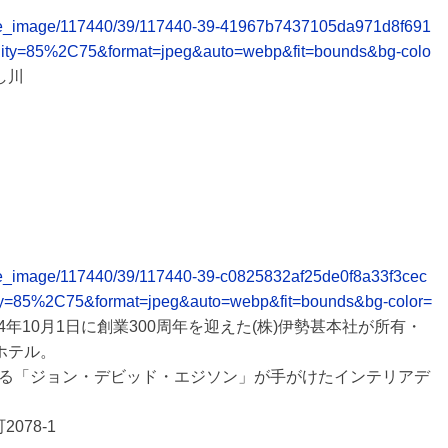
release_image/117440/39/117440-39-41967b7437105da971d8f691
lity=85%2C75&format=jpeg&auto=webp&fit=bounds&bg-colo
し川
elease_image/117440/39/117440-39-c0825832af25de0f8a33f3cec
ty=85%2C75&format=jpeg&auto=webp&fit=bounds&bg-color=
4年10月1日に創業300周年を迎えた(株)伊勢甚本社が所有・
ホテル。
る「ジョン・デビッド・エジソン」が手がけたインテリアデ
2078-1