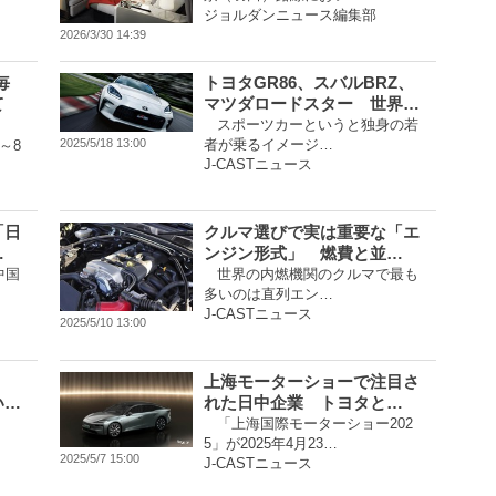
ジョルダンニュース編集部
2026/3/30 14:39
毎
トヨタGR86、スバルBRZ、
て
マツダロードスター 世界…
スポーツカーというと独身の若
者が乗るイメージ…
2025/5/18 13:00
～8
J-CASTニュース
「日
クルマ選びで実は重要な「エ
…
ンジン形式」 燃費と並…
中国
世界の内燃機関のクルマで最も
多いのは直列エン…
J-CASTニュース
2025/5/10 13:00
上海モーターショーで注目さ
い…
れた日中企業 トヨタと…
「上海国際モーターショー202
5」が2025年4月23…
2025/5/7 15:00
J-CASTニュース