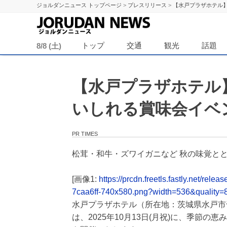
ジョルダンニュース トップページ
>
プレスリリース
>
【水戸プラザホテル】
ジョル
トップ
交通
観光
話題
8/8 (土)
【水戸プラザホテル】1
いしれる賞味会イベ
PR TIMES
松茸・和牛・ズワイガニなど 秋の味覚と
[画像1:
https://prcdn.freetls.fastly.net/r
7caa6ff-740x580.png?width=536&quality=
水戸プラザホテル（所在地：茨城県水戸市千
は、2025年10月13日(月祝)に、季節