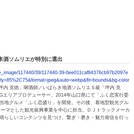
本酒ソムリエが特別に選出
release_image/117440/39/117440-39-0ee011caf84376cb97b2097e
ity=85%2C75&format=jpeg&auto=webp&fit=bounds&bg-color
坪内 克徳」唎酒師／いばらき地酒ソムリエＳ級「坪内 克
Gエリアプロデューサー。2014年山口県にて「ふく恋実行委
当地グルメ「ふく恋盛り」を開発。その後、着地型観光グル
をテーマとした観光振興事業を中心に担当。ＤＪトラックメーカ
晴らしいコンテンツを見つけ、繋ぎ・磨き・魅力発信を行っ