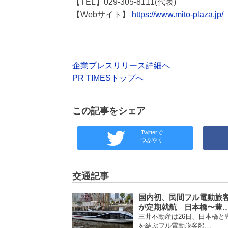
【TEL】029-305-8111(代表)
【Webサイト】
https://www.mito-plaza.jp/
企業プレスリリース詳細へ
PR TIMESトップへ
この記事をシェア
Twitterで
つぶやく
交通記事
国内初、民間フル電動旅
が定期就航 日本橋〜豊
三井不動産は26日、日本橋と
を結ぶフル電動旅客船…