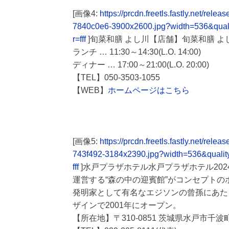
[画像4:
https://prcdn.freetls.fastly.net/
7840c0e6-3900x2600.jpg?width=536&qua
r=fff
]旬菜和膳 よし川【店舗】旬菜和膳 よ
ランチ … 11:30～14:30(L.O. 14:00)
ディナー … 17:00～21:00(L.O. 20:00)
【TEL】050-3503-1055
【WEB】
ホームページはこちら
[画像5:
https://prcdn.freetls.fastly.net/r
743f492-3184x2390.jpg?width=536&quali
fff
]水戸プラザホテル水戸プラザホテル202
運営する“森の中の迎賓館”がコンセプトの
発明家として有名なエジソンの曾孫にあた
ザインで2001年にオープン。
【所在地】〒310-0851 茨城県水戸市千波町