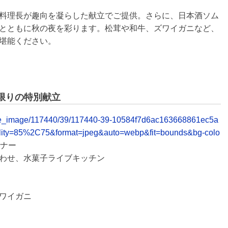
料理長が趣向を凝らした献立でご提供。さらに、日本酒ソム
とともに秋の夜を彩ります。松茸や和牛、ズワイガニなど、
堪能ください。
限りの特別献立
release_image/117440/39/117440-39-10584f7d6ac163668861ec5a
lity=85%2C75&format=jpeg&auto=webp&fit=bounds&bg-colo
ーナー
わせ、水菓子ライブキッチン
ワイガニ