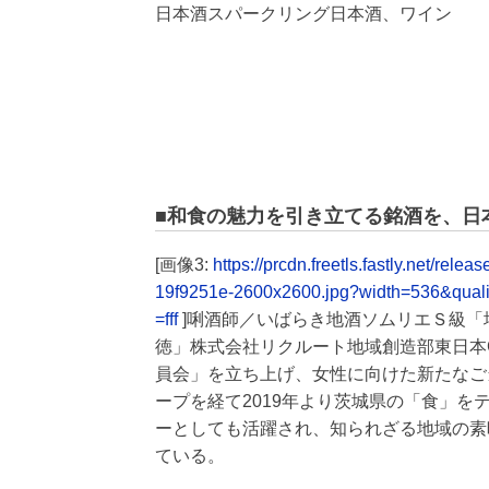
日本酒スパークリング日本酒、ワイン
■和食の魅力を引き立てる銘酒を、日
[画像3:
https://prcdn.freetls.fastly.net/
19f9251e-2600x2600.jpg?width=536&qual
=fff
]唎酒師／いばらき地酒ソムリエＳ級「
徳」株式会社リクルート地域創造部東日本
員会」を立ち上げ、女性に向けた新たなご
ープを経て2019年より茨城県の「食」
ーとしても活躍され、知られざる地域の素
ている。