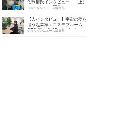
佐琢磨氏インタビュー （上）
ハードウェア開発へ…
ジョルダンニュース編集部
【人インタビュー】宇宙の夢を
追う起業家：コスモブルーム
CEO 福永桃子氏インタビ…
ジョルダンニュース編集部