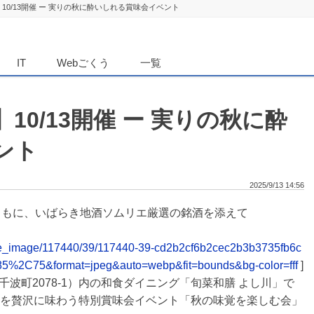
10/13開催 ー 実りの秋に酔いしれる賞味会イベント
ダンニュース
IT
Webごくう
一覧
0/13開催 ー 実りの秋に酔
ント
2025/9/13 14:56
ともに、いばらき地酒ソムリエ厳選の銘酒を添えて
elease_image/117440/39/117440-39-cd2b2cf6b2cec2b3b3735fb6c
85%2C75&format=jpeg&auto=webp&fit=bounds&bg-color=fff
]
波町2078-1）内の和食ダイニング「旬菜和膳 よし川」で
の恵みを贅沢に味わう特別賞味会イベント「秋の味覚を楽しむ会」