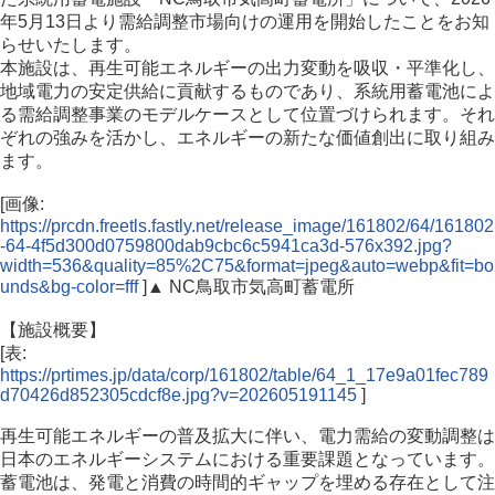
年5月13日より需給調整市場向けの運用を開始したことをお知
らせいたします。
本施設は、再生可能エネルギーの出力変動を吸収・平準化し、
地域電力の安定供給に貢献するものであり、系統用蓄電池によ
る需給調整事業のモデルケースとして位置づけられます。それ
ぞれの強みを活かし、エネルギーの新たな価値創出に取り組み
ます。
[画像:
https://prcdn.freetls.fastly.net/release_image/161802/64/161802
-64-4f5d300d0759800dab9cbc6c5941ca3d-576x392.jpg?
width=536&quality=85%2C75&format=jpeg&auto=webp&fit=bo
unds&bg-color=fff
]▲ NC鳥取市気高町蓄電所
【施設概要】
[表:
https://prtimes.jp/data/corp/161802/table/64_1_17e9a01fec789
d70426d852305cdcf8e.jpg?v=202605191145
]
再生可能エネルギーの普及拡大に伴い、電力需給の変動調整は
日本のエネルギーシステムにおける重要課題となっています。
蓄電池は、発電と消費の時間的ギャップを埋める存在として注