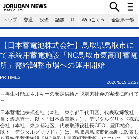
トップ
交通
観光
話題
IT
Webごくう
全記事一覧
【日本蓄電池株式会社】鳥取県鳥取市に
て系統用蓄電施設「NC鳥取市気高町蓄電
所」需給調整市場への運用開始
PR TIMES
2026/5/19 12:27
～再生可能エネルギーの安定供給と脱炭素社会の実現に向けて
～
日本蓄電池株式会社（本社：東京都千代田区、代表取締役社
長：漆原秀一、以下「日本蓄電池」）、デジタルグリッド株式
会社（本社：東京都港区、代表取締役社長CEO：豊田祐介、
以下「デジタルグリッド」）は、鳥取県鳥取市気高町に設置し
た系統用蓄電施設「NC鳥取市気高町蓄電所」について、2026