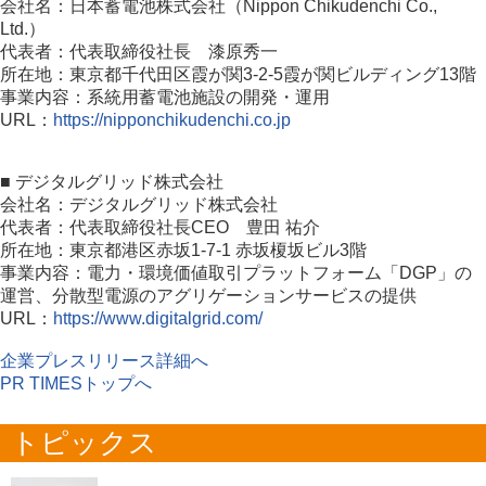
会社名：日本蓄電池株式会社（Nippon Chikudenchi Co.,
Ltd.）
代表者：代表取締役社長 漆原秀一
所在地：東京都千代田区霞が関3-2-5霞が関ビルディング13階
事業内容：系統用蓄電池施設の開発・運用
URL：
https://nipponchikudenchi.co.jp
■ デジタルグリッド株式会社
会社名：デジタルグリッド株式会社
代表者：代表取締役社長CEO 豊田 祐介
所在地：東京都港区赤坂1-7-1 赤坂榎坂ビル3階
事業内容：電力・環境価値取引プラットフォーム「DGP」の
運営、分散型電源のアグリゲーションサービスの提供
URL：
https://www.digitalgrid.com/
企業プレスリリース詳細へ
PR TIMESトップへ
トピックス