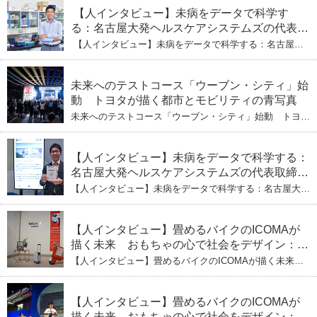
【人インタビュー】未病をデータで科学す
る：名古屋大発ヘルスケアシステムズの代表取
締役社長・瀧本陽介 【下】「人生80年の暇つ
【人インタビュー】未病をデータで科学する：名古屋大
ぶし」を着実に：理系ニートが挑むヘルスケア
発ヘルスケアシステムズの代表取締役社長・瀧本陽介
【下】「人生80年の暇つぶし」を着実に：理系ニートが
標準化と海外戦略
挑むヘルスケア標準化と海外戦略
未来へのテストコース「ウーブン・シティ」始
動 トヨタが描く都市とモビリティの青写真
未来へのテストコース「ウーブン・シティ」始動 トヨタ
が描く都市とモビリティの青写真
【人インタビュー】未病をデータで科学する：
名古屋大発ヘルスケアシステムズの代表取締役
社長・瀧本陽介 郵送検査で挑む健康の未来
【人インタビュー】未病をデータで科学する：名古屋大発
ヘルスケアシステムズの代表取締役社長・瀧本陽介 郵送
検査で挑む健康の未来
【人インタビュー】畳めるバイクのICOMAが
描く未来 おもちゃの心で社会をデザイン：株
式会社ICOMAの代表取締役・生駒崇光
【人インタビュー】畳めるバイクのICOMAが描く未来
（下）おもちゃで社会を変える、「トイボック
おもちゃの心で社会をデザイン：株式会社ICOMAの代表
取締役・生駒崇光 （下）おもちゃで社会を変える、「ト
ス」というデザインメソッド
イボックス」というデザインメソッド
【人インタビュー】畳めるバイクのICOMAが
描く未来 おもちゃの心で社会をデザイン：株