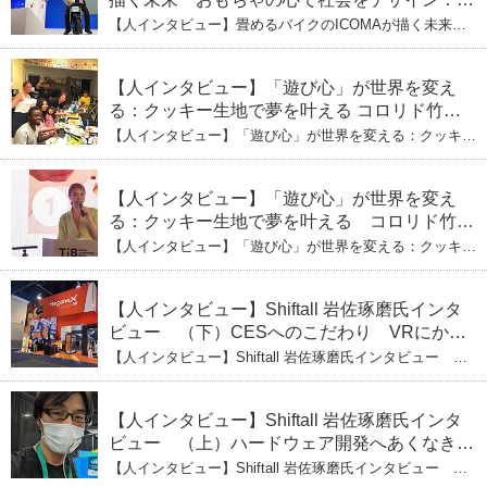
式会社ICOMAの代表取締役・生駒崇光
【人インタビュー】畳めるバイクのICOMAが描く未来
（上）「変形」に魅せられたデザイナーの軌
おもちゃの心で社会をデザイン：株式会社ICOMAの代表
取締役・生駒崇光 （上）「変形」に魅せられたデザイナ
跡
ーの軌跡
【人インタビュー】「遊び心」が世界を変え
る：クッキー生地で夢を叶える コロリド竹内
ひとみ（下） 起業は「影響力」のため。愛と
【人インタビュー】「遊び心」が世界を変える：クッキー
笑いの子育て哲学
生地で夢を叶える コロリド竹内ひとみ（下） 起業は「影
響力」のため。愛と笑いの子育て哲学
【人インタビュー】「遊び心」が世界を変え
る：クッキー生地で夢を叶える コロリド竹内
ひとみ（上） クッキー生地に込めた「誰でも
【人インタビュー】「遊び心」が世界を変える：クッキー
できる」という哲学
生地で夢を叶える コロリド竹内ひとみ（上） クッキー
生地に込めた「誰でもできる」という哲学
【人インタビュー】Shiftall 岩佐琢磨氏インタ
ビュー （下）CESへのこだわり VRにかけ
る未来
【人インタビュー】Shiftall 岩佐琢磨氏インタビュー
（下）CESへのこだわり VRにかける未来
【人インタビュー】Shiftall 岩佐琢磨氏インタ
ビュー （上）ハードウェア開発へあくなき挑
戦 その起業の経緯とは
【人インタビュー】Shiftall 岩佐琢磨氏インタビュー