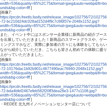
width=536&quality=85%2C75&format=jpeg&auto=webp&fit=bo
unds&bg-color=fff
]
[画像7:
https://prcdn.freetls.fastly.net/release_image/102756/72/102756
-72-bc210d24dc028ad152d4f9c7c6fdf37e-2048x1152.jpg?
width=536&quality=85%2C75&format=jpeg&auto=webp&fit=bo
unds&bg-color=fff
]
また、イベント中にはスポンサー企業様に新商品の紹介ブース
を出展していただきました！新商品のスマートグラスや、ゲー
ミングスマホなど、実際に参加者の方々にも体験をしてもらい
ながら紹介していただき、こちらも皆さん初めての体験に盛り
上がっていただきました。
[画像8:
https://prcdn.freetls.fastly.net/release_image/102756/72/102756
-72-10176dac1b92b901c4677490eac76940-2048x1152.jpg?
width=536&quality=85%2C75&format=jpeg&auto=webp&fit=bo
unds&bg-color=fff
]
[画像9:
https://prcdn.freetls.fastly.net/release_image/102756/72/102756
-72-bda4bfef2467efeb582f20ff3dea28e3-1477x1108.jpg?
width=536&quality=85%2C75&format=jpeg&auto=webp&fit=bo
unds&bg-color=fff
]
・REDEE 北九州イノベーションセンター店について