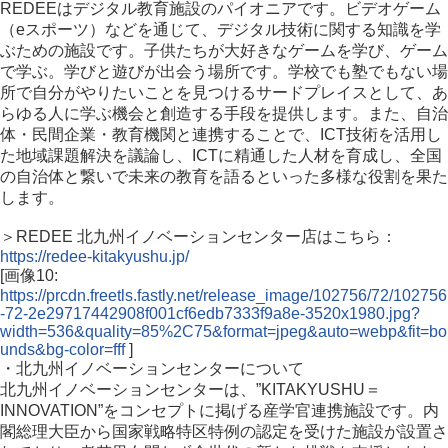
REDEEはデジタル教育施設のパイオニアです。ビデオゲーム
（eスポーツ）などを通じて、デジタル技術に関する知識を学
ぶための施設です。子供たちが大好きなゲームを学び、ゲーム
で学ぶ。学びと遊びが出会う場所です。学校でも塾でもない場
所で自分がやりたいことを見つけるサードプレイスとして、あ
らゆる人に学ぶ機会と創造する手段を提供します。また、自治
体・民間企業・教育機関と連携することで、ICT技術を活用し
た地域課題解決を議論し、ICTに精通した人材を育成し、全国
の自治体と繋いで未来の教育を語るといった多様な役割を果た
します。
＞REDEE 北九州イノベーションセンター店はこちら：
https://redee-kitakyushu.jp/
[画像10:
https://prcdn.freetls.fastly.net/release_image/102756/72/102756
-72-2e29717442908f001cf6edb7333f9a8e-3520x1980.jpg?
width=536&quality=85%2C75&format=jpeg&auto=webp&fit=bo
unds&bg-color=fff
]
・北九州イノベーションセンターについて
北九州イノベーションセンターは、”KITAKYUSHU＝
INNOVATION”をコンセプトに掲げる産学官連携施設です。内
閣総理大臣から国家戦略特区特例の認定を受けた施設が設置さ