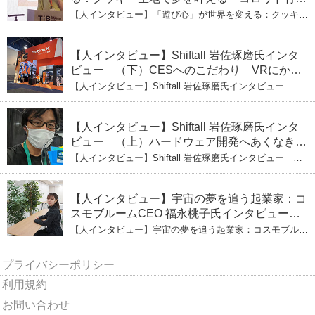
ひとみ（上） クッキー生地に込めた「誰でも
【人インタビュー】「遊び心」が世界を変える：クッキー
できる」という哲学
生地で夢を叶える コロリド竹内ひとみ（上） クッキー
生地に込めた「誰でもできる」という哲学
【人インタビュー】Shiftall 岩佐琢磨氏インタ
ビュー （下）CESへのこだわり VRにかけ
る未来
【人インタビュー】Shiftall 岩佐琢磨氏インタビュー
（下）CESへのこだわり VRにかける未来
【人インタビュー】Shiftall 岩佐琢磨氏インタ
ビュー （上）ハードウェア開発へあくなき挑
戦 その起業の経緯とは
【人インタビュー】Shiftall 岩佐琢磨氏インタビュー
（上）ハードウェア開発へあくなき挑戦 その起業の経緯
とは
【人インタビュー】宇宙の夢を追う起業家：コ
スモブルームCEO 福永桃子氏インタビュー
（下）
【人インタビュー】宇宙の夢を追う起業家：コスモブルー
ムCEO 福永桃子氏インタビュー（下）
プライバシーポリシー
利用規約
お問い合わせ