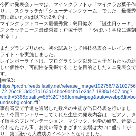
今回の発表会テーマは、マインクラフトが「マイクラお菓子作
り」、スクラッチが「シューティングゲーム」でした！最優秀
賞に輝いたのは以下の2名です。
マインクラフトコース最優秀賞：島田健永 「誕生日ケーキ」
スクラッチコース最優秀賞：戸塚千尋 「やばい！学校に遅刻
する！」
またグランプリの他、初の試みとして特技発表会～レインボー
ライト～を実施しました。
レインボーライトは、プログラミング以外にも子どもたちの新
しい個性や、可能性を発掘することを目的としたミニ発表会で
す。
[画像3:
https://prcdn.freetls.fastly.net/release_image/102756/72/102756
-72-26cc813d0c7a163a14bbe9dcba1e2dc7-1888x1407.png?
width=536&quality=85%2C75&format=jpeg&auto=webp&fit=bo
unds&bg-color=fff
]
事前審査で予選を通過した数名の生徒が当日発表を行いまし
た！今回エントリーしてくれた生徒の発表内容は、ピアノ、タ
イ留学のプレゼンテーション、マジック、化学の研究、音楽に
合わせたけん玉、お笑い等さまざまで会場は大いに盛り上が
り、第1回から大成功のイベントとなりました。