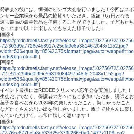
発表会の後には、恒例のビンゴ大会を行いました！今回はスポ
ンサー企業様から景品の協賛をいただき、総額10万円となる
過去最高の豪華景品を準備することができました。子どもたち
もこれまで以上に楽しんでもらえた様子でした！
[画像4:
https://prcdn.freetls.fastly.net/release_image/102756/72/102756
-72-303d9a7726e4b8917c25dfa9e8a38146-2048x1152.jpg?
width=536&quality=85%2C75&format=jpeg&auto=webp&fit=bo
unds&bg-color=fff
]
[画像5:
https://prcdn.freetls.fastly.net/release_image/102756/72/102756
-72-e5152946e0f9f6e56813084457b48f6f-2048x1152.jpg?
width=536&quality=85%2C75&format=jpeg&auto=webp&fit=bo
unds&bg-color=fff
]
イベント最後にはREDEEクリスマス忘年会を実施しました！
生徒だけでなく、保護者の方々にもご参加いただき、講師とお
菓子を食べながら2024年の楽しかったこと、悔しかったこと
などたくさんの思い出を話し合いました。親子で皆さんに楽し
んでいただけて、非常に嬉しく思います！
[画像6:
https://prcdn.freetls.fastly.net/release_image/102756/72/102756
-72-76ce877befa8eb33d25c379ff266c0a0-1477x1108.jpg?