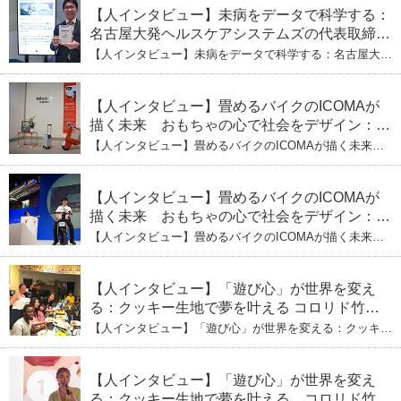
【人インタビュー】未病をデータで科学する：
名古屋大発ヘルスケアシステムズの代表取締役
社長・瀧本陽介 郵送検査で挑む健康の未来
【人インタビュー】未病をデータで科学する：名古屋大発
ヘルスケアシステムズの代表取締役社長・瀧本陽介 郵送
検査で挑む健康の未来
【人インタビュー】畳めるバイクのICOMAが
描く未来 おもちゃの心で社会をデザイン：株
式会社ICOMAの代表取締役・生駒崇光
【人インタビュー】畳めるバイクのICOMAが描く未来
（下）おもちゃで社会を変える、「トイボック
おもちゃの心で社会をデザイン：株式会社ICOMAの代表
取締役・生駒崇光 （下）おもちゃで社会を変える、「ト
ス」というデザインメソッド
イボックス」というデザインメソッド
【人インタビュー】畳めるバイクのICOMAが
描く未来 おもちゃの心で社会をデザイン：株
式会社ICOMAの代表取締役・生駒崇光
【人インタビュー】畳めるバイクのICOMAが描く未来
（上）「変形」に魅せられたデザイナーの軌
おもちゃの心で社会をデザイン：株式会社ICOMAの代表
取締役・生駒崇光 （上）「変形」に魅せられたデザイナ
跡
ーの軌跡
【人インタビュー】「遊び心」が世界を変え
る：クッキー生地で夢を叶える コロリド竹内
ひとみ（下） 起業は「影響力」のため。愛と
【人インタビュー】「遊び心」が世界を変える：クッキー
笑いの子育て哲学
生地で夢を叶える コロリド竹内ひとみ（下） 起業は「影
響力」のため。愛と笑いの子育て哲学
【人インタビュー】「遊び心」が世界を変え
る：クッキー生地で夢を叶える コロリド竹内