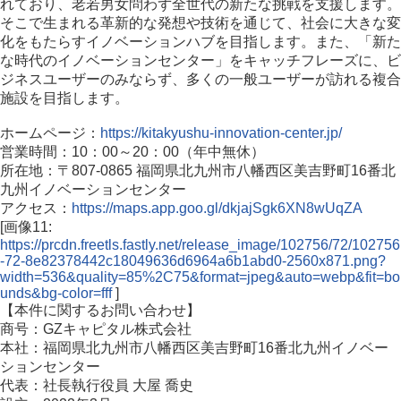
れており、老若男女問わず全世代の新たな挑戦を支援します。
そこで生まれる革新的な発想や技術を通じて、社会に大きな変
化をもたらすイノベーションハブを目指します。また、「新た
な時代のイノベーションセンター」をキャッチフレーズに、ビ
ジネスユーザーのみならず、多くの一般ユーザーが訪れる複合
施設を目指します。
ホームページ：
https://kitakyushu-innovation-center.jp/
営業時間：10：00～20：00（年中無休）
所在地：〒807-0865 福岡県北九州市八幡西区美吉野町16番北
九州イノベーションセンター
アクセス：
https://maps.app.goo.gl/dkjajSgk6XN8wUqZA
[画像11:
https://prcdn.freetls.fastly.net/release_image/102756/72/102756
-72-8e82378442c18049636d6964a6b1abd0-2560x871.png?
width=536&quality=85%2C75&format=jpeg&auto=webp&fit=bo
unds&bg-color=fff
]
【本件に関するお問い合わせ】
商号：GZキャピタル株式会社
本社：福岡県北九州市八幡西区美吉野町16番北九州イノベー
ションセンター
代表：社長執行役員 大屋 喬史