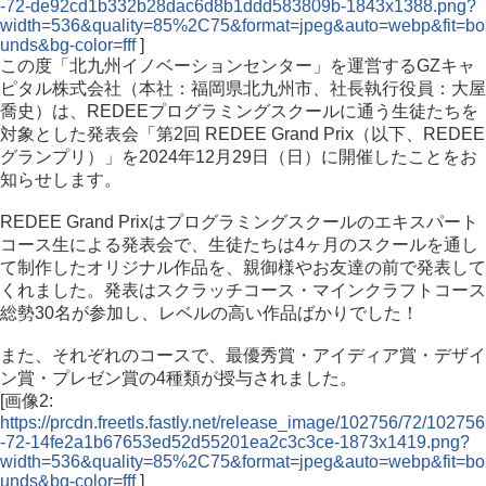
-72-de92cd1b332b28dac6d8b1ddd583809b-1843x1388.png?
width=536&quality=85%2C75&format=jpeg&auto=webp&fit=bo
unds&bg-color=fff
]
この度「北九州イノベーションセンター」を運営するGZキャ
ピタル株式会社（本社：福岡県北九州市、社長執行役員：大屋
喬史）は、REDEEプログラミングスクールに通う生徒たちを
対象とした発表会「第2回 REDEE Grand Prix（以下、REDEE
グランプリ）」を2024年12月29日（日）に開催したことをお
知らせします。
REDEE Grand Prixはプログラミングスクールのエキスパート
コース生による発表会で、生徒たちは4ヶ月のスクールを通し
て制作したオリジナル作品を、親御様やお友達の前で発表して
くれました。発表はスクラッチコース・マインクラフトコース
総勢30名が参加し、レベルの高い作品ばかりでした！
また、それぞれのコースで、最優秀賞・アイディア賞・デザイ
ン賞・プレゼン賞の4種類が授与されました。
[画像2:
https://prcdn.freetls.fastly.net/release_image/102756/72/102756
-72-14fe2a1b67653ed52d55201ea2c3c3ce-1873x1419.png?
width=536&quality=85%2C75&format=jpeg&auto=webp&fit=bo
unds&bg-color=fff
]