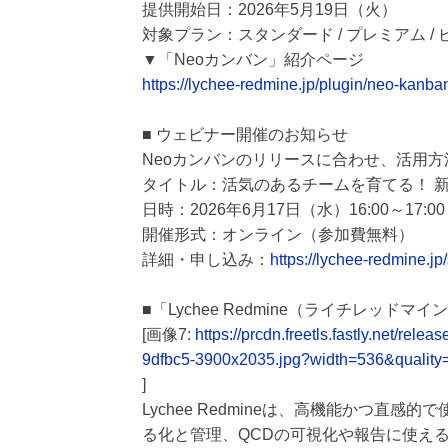
提供開始日：2026年5月19日（火）
対象プラン：スタンダード / プレミアム /
▼「Neoカンバン」紹介ページ
https://lychee-redmine.jp/plugin/neo-kanba
■ ウェビナー開催のお知らせ
Neoカンバンのリリースに合わせ、活用
タイトル：活気のあるチームを育てる！ 新
日時：2026年6月17日（水）16:00～17:00
開催形式：オンライン（参加費無料）
詳細・申し込み：
https://lychee-redmine.j
■「Lychee Redmine（ライチレッドマ
[画像7:
https://prcdn.freetls.fastly.net/
9dfbc5-3900x2035.jpg?width=536&quality
]
Lychee Redmineは、高機能かつ直
る化と管理、QCDの可視化や報告に使える