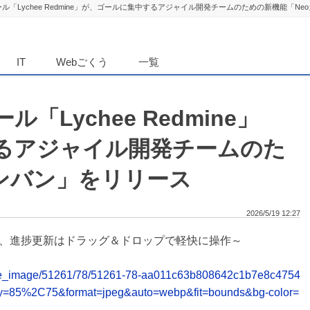
ル「Lychee Redmine」が、ゴールに集中するアジャイル開発チームのための新機能「N
ダンニュース
IT
Webごくう
一覧
Lychee Redmine」
るアジャイル開発チームのた
カンバン」をリリース
2026/5/19 12:27
、進捗更新はドラッグ＆ドロップで軽快に操作～
release_image/51261/78/51261-78-aa011c63b808642c1b7e8c4754
ty=85%2C75&format=jpeg&auto=webp&fit=bounds&bg-color=