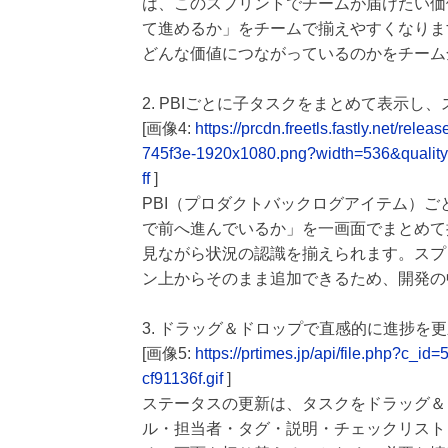
は、このスプリントでチームが届けたい価
て進めるか」をチームで揃えやすくなりま
どんな価値につながっているのかをチーム
2. PBIごとに子タスクをまとめて表示
[画像4:
https://prcdn.freetls.fastly.net/
745f3e-1920x1080.png?width=536&qualit
ff
]
PBI（プロダクトバックログアイテム）ご
で前へ進んでいるか」を一画面でまとめて
見ながら状況の認識を揃えられます。スプ
ン上からそのまま追加できるため、開発の
3. ドラッグ＆ドロップで直感的に進捗を
[画像5:
https://prtimes.jp/api/file.php?
cf91136f.gif
]
ステータスの更新は、タスクをドラッグ＆
ル・担当者・タグ・説明・チェックリスト