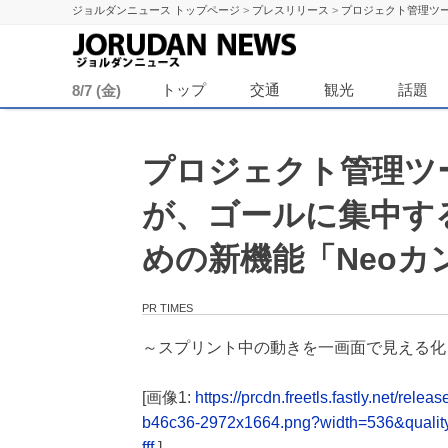
ジョルダンニュース トップページ
>
プレスリリース
>
プロジェクト管理ツー
ジョル
トップ
交通
観光
話題
8/7 (金)
プロジェクト管理ツール「
が、ゴールに集中す
めの新機能「Neo
PR TIMES
～スプリント中の動きを一画面で見える化
[画像1:
https://prcdn.freetls.fastly.net/
b46c36-2972x1664.png?width=536&quali
fff
]