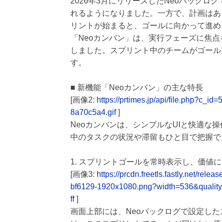
2026年3月にリリースしたNeoバック
れるようになりました。一方で、計画はあ
リントが始まると、ゴールに向かって進め
「Neoカンバン」は、実行フェーズに焦
しました。スプリント中のチームがゴール
す。
■ 新機能「Neoカンバン」の主な特長
[画像2:
https://prtimes.jp/api/file.php?c
8a70c5a4.gif
]
Neoカンバンは、シンプルなUIと快適な
中のタスクの状況や滞留もひと目で把握で
1. スプリントゴールを常時表示し、価値
[画像3:
https://prcdn.freetls.fastly.net/
bf6129-1920x1080.png?width=536&qualit
ff
]
画面上部には、Neoバックログで設定し