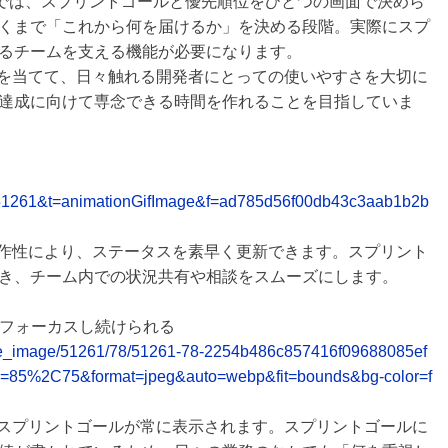
ログでは、スプリントゴールと優先順位をひとつの画面で決めら
くまで「これから何を届けるか」を決める段階。実際にスプ
るチームを支える機能が必要になります。
点を当てて、日々触れる開発者にとっての使いやすさを大切に
達成に向けて専念できる時間を作れることを目指していま
_id=51261&t=animationGifImage&f=ad785d56f00db43c3aab1b2b
操作性により、ステータスを素早く更新できます。スプリント
き、チーム内での状況共有や相談をスムーズにします。
にフォーカスし続けられる
release_image/51261/78/51261-78-2254b486c857416f09688085ef
y=85%2C75&format=jpeg&auto=webp&fit=bounds&bg-color=f
たスプリントゴールが常に表示されます。スプリントゴールに