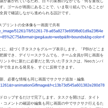
値が書かれているため、日々の業務のなかでも「何を重視し
す。ゴールが画面にあることで、いま取り組んでいることが
全員で確認しながら進められる設計です。
し、スプリントの全体像を一画面で共有
release_image/51261/78/51261-78-a65a8273e695f8d01d9a23f64e
y=85%2C75&format=jpeg&auto=webp&fit=bounds&bg-color=f
とに、紐づく子タスクをグループ表示します。「PBIがどこま
把握でき、デイリースクラムでも、チーム全員が同じ画面を
リント中に新たに必要だと気づいた子タスクは、Neoカンバ
中で生まれる発見を、すぐに反映できます。
更新、必要な情報も同じ画面でサクサク追加・編集
c_id=51261&t=animationGifImage&f=c13b73d545a601382e280d78
ドロップするだけで完了します。タスクを開けば、タイト
・コメントの確認や編集も同じ画面の中でサクサク行えるた