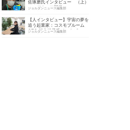
佐琢磨氏インタビュー （上）
ハードウェア開発へ…
ジョルダンニュース編集部
【人インタビュー】宇宙の夢を
追う起業家：コスモブルーム
CEO 福永桃子氏インタビ…
ジョルダンニュース編集部