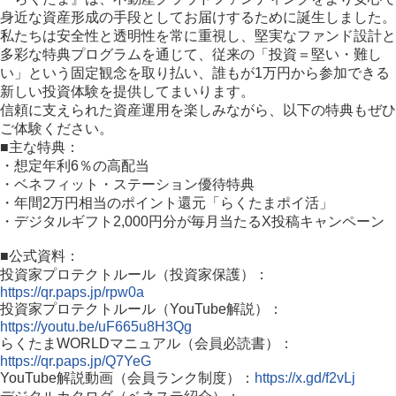
身近な資産形成の手段としてお届けするために誕生しました。
私たちは安全性と透明性を常に重視し、堅実なファンド設計と
多彩な特典プログラムを通じて、従来の「投資＝堅い・難し
い」という固定観念を取り払い、誰もが1万円から参加できる
新しい投資体験を提供してまいります。
信頼に支えられた資産運用を楽しみながら、以下の特典もぜひ
ご体験ください。
■主な特典：
・想定年利6％の高配当
・ベネフィット・ステーション優待特典
・年間2万円相当のポイント還元「らくたまポイ活」
・デジタルギフト2,000円分が毎月当たるX投稿キャンペーン
■公式資料：
投資家プロテクトルール（投資家保護）：
https://qr.paps.jp/rpw0a
投資家プロテクトルール（YouTube解説）：
https://youtu.be/uF665u8H3Qg
らくたまWORLDマニュアル（会員必読書）：
https://qr.paps.jp/Q7YeG
YouTube解説動画（会員ランク制度）：
https://x.gd/f2vLj