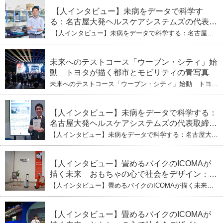
【人インタビュー】未病をデータで科学す
る：名古屋大発ヘルスケアシステムズの代表取
締役社長・瀧本陽介 【下】「人生80年の暇つ
【人インタビュー】未病をデータで科学する：名古屋大
ぶし」を着実に：理系ニートが挑むヘルスケア
発ヘルスケアシステムズの代表取締役社長・瀧本陽介
【下】「人生80年の暇つぶし」を着実に：理系ニートが
標準化と海外戦略
挑むヘルスケア標準化と海外戦略
未来へのテストコース「ウーブン・シティ」始
動 トヨタが描く都市とモビリティの青写真
未来へのテストコース「ウーブン・シティ」始動 トヨタ
が描く都市とモビリティの青写真
【人インタビュー】未病をデータで科学する：
名古屋大発ヘルスケアシステムズの代表取締役
社長・瀧本陽介 郵送検査で挑む健康の未来
【人インタビュー】未病をデータで科学する：名古屋大発
ヘルスケアシステムズの代表取締役社長・瀧本陽介 郵送
検査で挑む健康の未来
【人インタビュー】畳めるバイクのICOMAが
描く未来 おもちゃの心で社会をデザイン：株
式会社ICOMAの代表取締役・生駒崇光
【人インタビュー】畳めるバイクのICOMAが描く未来
（下）おもちゃで社会を変える、「トイボック
おもちゃの心で社会をデザイン：株式会社ICOMAの代表
取締役・生駒崇光 （下）おもちゃで社会を変える、「ト
ス」というデザインメソッド
イボックス」というデザインメソッド
【人インタビュー】畳めるバイクのICOMAが