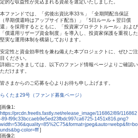
定的な収益性が見込まれる資産を選定いたしました。
本ファンドでは、「劣後出資比率33％」「全期間配当保証
（早期償還時はアップサイド配当）」「5日ルール＋翌日償
還」を採用するとともに、「投資家プロテクトルール」および
「償還用リザーブ資金制度」を導入し、投資家保護を重視した
堅実な運用体制を構築しております。
安定性と資金効率性を兼ね備えた本プロジェクトに、ぜひご注
目ください。
詳細につきましては、以下のファンド情報ページよりご確認い
ただけます。
皆さまからのご応募を心よりお待ち申し上げます。
らくたま29号（ファンド募集ページ）
[画像1:
https://prcdn.freetls.fastly.net/release_image/116862/89/116862
-89-f99c33bccaeb9e5ed23fbdc997ca6725-1451x816.png?
width=536&quality=85%2C75&format=jpeg&auto=webp&fit=bo
unds&bg-color=fff
]
[画像2: