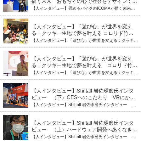
描く未来 おもちゃの心で社会をデザイン：株
式会社ICOMAの代表取締役・生駒崇光
【人インタビュー】畳めるバイクのICOMAが描く未来
（上）「変形」に魅せられたデザイナーの軌
おもちゃの心で社会をデザイン：株式会社ICOMAの代表
取締役・生駒崇光 （上）「変形」に魅せられたデザイナ
跡
ーの軌跡
【人インタビュー】「遊び心」が世界を変え
る：クッキー生地で夢を叶える コロリド竹内
ひとみ（下） 起業は「影響力」のため。愛と
【人インタビュー】「遊び心」が世界を変える：クッキー
笑いの子育て哲学
生地で夢を叶える コロリド竹内ひとみ（下） 起業は「影
響力」のため。愛と笑いの子育て哲学
【人インタビュー】「遊び心」が世界を変え
る：クッキー生地で夢を叶える コロリド竹内
ひとみ（上） クッキー生地に込めた「誰でも
【人インタビュー】「遊び心」が世界を変える：クッキー
できる」という哲学
生地で夢を叶える コロリド竹内ひとみ（上） クッキー
生地に込めた「誰でもできる」という哲学
【人インタビュー】Shiftall 岩佐琢磨氏インタ
ビュー （下）CESへのこだわり VRにかけ
る未来
【人インタビュー】Shiftall 岩佐琢磨氏インタビュー
（下）CESへのこだわり VRにかける未来
【人インタビュー】Shiftall 岩佐琢磨氏インタ
ビュー （上）ハードウェア開発へあくなき挑
戦 その起業の経緯とは
【人インタビュー】Shiftall 岩佐琢磨氏インタビュー