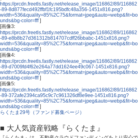
https://prcdn.freetls.fastly.net/release_image/116862/89/116862
-89-8d877fecd492ffbf1fc195bdfc48a356-1451x816.png?
width=536&quality=85%2C75&format=jpeg&auto=webp&fit=bo
unds&bg-color=fff
]
[画像3:
https://prcdn.freetls.fastly.net/release_image/116862/89/116862
-89-e8b8b27d361312b814707cdff26bbabc-1451x816.png?
width=536&quality=85%2C75&format=jpeg&auto=webp&fit=bo
unds&bg-color=fff
]
[画像4:
https://prcdn.freetls.fastly.net/release_image/116862/89/116862
-89-d7009fd4f62e264a77dd1624ee49c067-1451x816.png?
width=536&quality=85%2C75&format=jpeg&auto=webp&fit=bo
unds&bg-color=fff
]
[画像5:
https://prcdn.freetls.fastly.net/release_image/116862/89/116862
-89-372afe2394ca95c9c7c961326df8e9ee-1451x816.png?
width=536&quality=85%2C75&format=jpeg&auto=webp&fit=bo
unds&bg-color=fff
]
らくたま29号（ファンド募集ページ）
■ 大人気資産戦略『らくたま』
『らくたま』は、不動産クラウドファンディングをより安心で