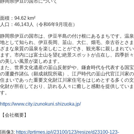
静岡県伊豆の国市について
面積：94.62 km²
人口：46,143人（令和6年9月現在）
静岡県伊豆の国市は、伊豆半島の付け根にあるまちです。温泉
地として知られ、伊豆長岡、韮山、大仁、畑毛、奈古谷とさま
ざまな泉質の温泉を楽しむことができ、観光客に親しまれてい
ます。市内には富士山を望む絶景スポットが点在し、四季折々
の美しい風景が楽しめます。
また、世界文化遺産の韮山反射炉や、鎌倉時代を代表する国宝
の運慶作諸仏（願成就院所蔵）、江戸時代の韮山代官江川家の
住まいであった重要文化財江川家住宅をはじめとする多くの文
化財が所在しており、訪れる人々に癒しと感動を提供していま
す。
https://www.city.izunokuni.shizuoka.jp/
【会社概要】
[画像3:
https://prtimes.jp/i/23100/123/resize/d23100-123-