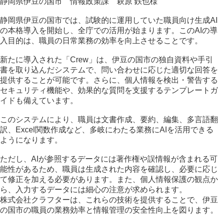
静岡県伊豆の国市 情報政策課 萩原 鉄也様
静岡県伊豆の国市では、試験的に運用していた職員向け生成AI
の本格導入を開始し、全庁での活用が始まります。このAIの導
入目的は、職員の日常業務の効率を向上させることです。
新たに導入された「Crew」は、伊豆の国市の独自資料や手引
書を取り込んだシステムで、問い合わせに応じた適切な回答を
提供することが可能です。さらに、個人情報を検出・警告する
セキュリティ機能や、効果的な質問を支援するテンプレートガ
イドも備えています。
このシステムにより、職員は文書作成、要約、編集、多言語翻
訳、Excel関数作成など、多岐にわたる業務にAIを活用できる
ようになります。
ただし、AIが参照するデータには著作権や誤情報が含まれる可
能性があるため、職員は生成された内容を確認し、必要に応じ
て修正を加える必要があります。また、個人情報保護の観点か
ら、入力するデータには細心の注意が求められます。
株式会社クラフターは、これらの技術を提供することで、伊豆
の国市の職員の業務効率と情報管理の安全性向上を図ります。