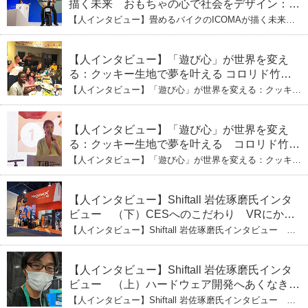
描く未来 おもちゃの心で社会をデザイン：株
式会社ICOMAの代表取締役・生駒崇光
【人インタビュー】畳めるバイクのICOMAが描く未来
（上）「変形」に魅せられたデザイナーの軌
おもちゃの心で社会をデザイン：株式会社ICOMAの代表
取締役・生駒崇光 （上）「変形」に魅せられたデザイナ
跡
ーの軌跡
【人インタビュー】「遊び心」が世界を変え
る：クッキー生地で夢を叶える コロリド竹内
ひとみ（下） 起業は「影響力」のため。愛と
【人インタビュー】「遊び心」が世界を変える：クッキー
笑いの子育て哲学
生地で夢を叶える コロリド竹内ひとみ（下） 起業は「影
響力」のため。愛と笑いの子育て哲学
【人インタビュー】「遊び心」が世界を変え
る：クッキー生地で夢を叶える コロリド竹内
ひとみ（上） クッキー生地に込めた「誰でも
【人インタビュー】「遊び心」が世界を変える：クッキー
できる」という哲学
生地で夢を叶える コロリド竹内ひとみ（上） クッキー
生地に込めた「誰でもできる」という哲学
【人インタビュー】Shiftall 岩佐琢磨氏インタ
ビュー （下）CESへのこだわり VRにかけ
る未来
【人インタビュー】Shiftall 岩佐琢磨氏インタビュー
（下）CESへのこだわり VRにかける未来
【人インタビュー】Shiftall 岩佐琢磨氏インタ
ビュー （上）ハードウェア開発へあくなき挑
戦 その起業の経緯とは
【人インタビュー】Shiftall 岩佐琢磨氏インタビュー