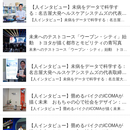
【人インタビュー】未病をデータで科学す
る：名古屋大発ヘルスケアシステムズの代表取
締役社長・瀧本陽介 【下】「人生80年の暇つ
【人インタビュー】未病をデータで科学する：名古屋大
ぶし」を着実に：理系ニートが挑むヘルスケア
発ヘルスケアシステムズの代表取締役社長・瀧本陽介
【下】「人生80年の暇つぶし」を着実に：理系ニートが
標準化と海外戦略
挑むヘルスケア標準化と海外戦略
未来へのテストコース「ウーブン・シティ」始
動 トヨタが描く都市とモビリティの青写真
未来へのテストコース「ウーブン・シティ」始動 トヨタ
が描く都市とモビリティの青写真
【人インタビュー】未病をデータで科学する：
名古屋大発ヘルスケアシステムズの代表取締役
社長・瀧本陽介 郵送検査で挑む健康の未来
【人インタビュー】未病をデータで科学する：名古屋大発
ヘルスケアシステムズの代表取締役社長・瀧本陽介 郵送
検査で挑む健康の未来
【人インタビュー】畳めるバイクのICOMAが
描く未来 おもちゃの心で社会をデザイン：株
式会社ICOMAの代表取締役・生駒崇光
【人インタビュー】畳めるバイクのICOMAが描く未来
（下）おもちゃで社会を変える、「トイボック
おもちゃの心で社会をデザイン：株式会社ICOMAの代表
取締役・生駒崇光 （下）おもちゃで社会を変える、「ト
ス」というデザインメソッド
イボックス」というデザインメソッド
【人インタビュー】畳めるバイクのICOMAが