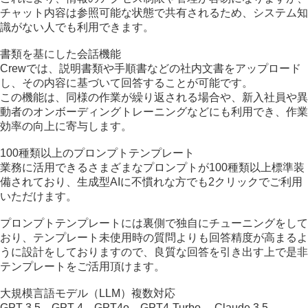
チャット内容は参照可能な状態で共有されるため、システム知
識がない人でも利用できます。
書類を基にした会話機能
Crewでは、説明書類や手順書などの社内文書をアップロード
し、その内容に基づいて回答することが可能です。
この機能は、同様の作業が繰り返される場合や、新入社員や異
動者のオンボーディングトレーニングなどにも利用でき、作業
効率の向上に寄与します。
100種類以上のプロンプトテンプレート
業務に活用できるさまざまなプロンプトが100種類以上標準装
備されており、生成型AIに不慣れな方でも2クリックでご利用
いただけます。
プロンプトテンプレートには裏側で独自にチューニングをして
おり、テンプレート未使用時の質問よりも回答精度が高まるよ
うに設計をしておりますので、良質な回答を引き出す上で是非
テンプレートをご活用頂けます。
大規模言語モデル（LLM）複数対応
GPT-3.5、GPT-4、GPT4o、GPT4-Turbo 、Claude 3.5