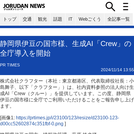
トップ
交通
観光
話題
IT
Webごくう
全記事一覧
静岡県伊豆の国市様、生成AI「Crew」の
全庁導入を開始
PR TIMES
2024/11/14 13:55
株式会社クラフター（本社：東京都港区、代表取締役社長：小
島舞子、以下「クラフター」）は、社内資料参照の法人向け生
成AI「Crew（クルー）」を提供しています。この度、静岡県
伊豆の国市様に全庁でご利用いただけることをご報告申し上げ
ます。
[画像1:
https://prtimes.jp/i/23100/123/resize/d23100-123-
d00cc52602874c351fbf-0.png
]