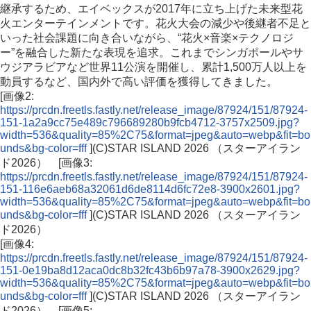
継承するため、エイベックスが2017年に立ち上げた未来型花
火エンターテインメントです。花火大会の減少や後継者不足と
いった社会課題に向き合いながら、“花火×音楽×テクノロジ
ー”を融合した新たな表現を追求。これまでシンガポールやサ
ウジアラビアなど世界11公演を開催し、累計1,500万人以上を
動員するなど、国内外で高い評価を獲得してきました。
[画像2:
https://prcdn.freetls.fastly.net/release_image/87924/151/87924-
151-1a2a9cc75e489c796689280b9fcb4712-3757x2509.jpg?
width=536&quality=85%2C75&format=jpeg&auto=webp&fit=bo
unds&bg-color=fff
](C)️STAR ISLAND 2026 （スターアイラン
ド2026） [画像3:
https://prcdn.freetls.fastly.net/release_image/87924/151/87924-
151-116e6aeb68a32061d6de8114d6fc72e8-3900x2601.jpg?
width=536&quality=85%2C75&format=jpeg&auto=webp&fit=bo
unds&bg-color=fff
](C)️STAR ISLAND 2026 （スターアイラン
ド2026）
[画像4:
https://prcdn.freetls.fastly.net/release_image/87924/151/87924-
151-0e19ba8d12aca0dc8b32fc43b6b97a78-3900x2629.jpg?
width=536&quality=85%2C75&format=jpeg&auto=webp&fit=bo
unds&bg-color=fff
](C)️STAR ISLAND 2026 （スターアイラン
ド2026） [画像5: