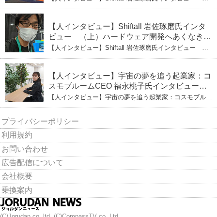
（下）CESへのこだわり VRにかける未来
【人インタビュー】Shiftall 岩佐琢磨氏インタ
ビュー （上）ハードウェア開発へあくなき挑
戦 その起業の経緯とは
【人インタビュー】Shiftall 岩佐琢磨氏インタビュー
（上）ハードウェア開発へあくなき挑戦 その起業の経緯
とは
【人インタビュー】宇宙の夢を追う起業家：コ
スモブルームCEO 福永桃子氏インタビュー
（下）
【人インタビュー】宇宙の夢を追う起業家：コスモブルー
ムCEO 福永桃子氏インタビュー（下）
プライバシーポリシー
利用規約
お問い合わせ
広告配信について
会社概要
乗換案内
(C)Jorudan co.,ltd. (C)CompassTV co.,Ltd.