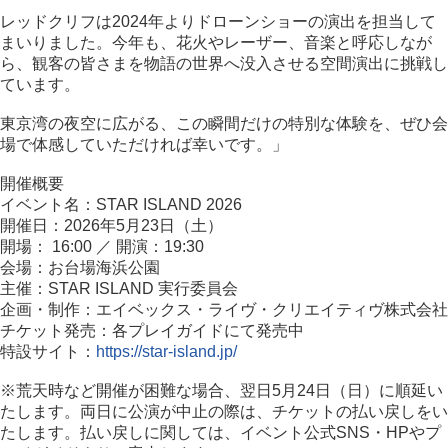
レッドクリフは2024年よりドローンショーの演出を担当して
まいりました。今年も、花火やレーザー、音楽と呼応しなが
ら、観客の皆さまを物語の世界へ没入させる空間演出に挑戦し
ています。
東京湾の夜空に広がる、この瞬間だけの特別な体験を、ぜひ会
場で体感していただければ幸いです。」
開催概要
イベント名：STAR ISLAND 2026
開催日：2026年5月23日（土）
開場： 16:00 ／ 開演：19:30
会場：お台場海浜公園
主催：STAR ISLAND 実行委員会
企画・制作：エイベックス・ライヴ・クリエイティヴ株式会社
チケット発売：各プレイガイドにて発売中
特設サイト：
https://star-island.jp/
※荒天時など開催が困難な場合、翌日5月24日（日）に順延い
たします。両日に公演が中止の際は、チケットの払い戻しをい
たします。払い戻しに関しては、イベント公式SNS・HPやプ