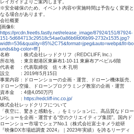
レイガイドよりご案内します。
※安全確保のため、イベント内容や実施時間は予告なく変更と
なる場合があります。
会社概要
[画像6:
https://prcdn.freetls.fastly.net/release_image/87924/151/87924-
151-5d684713c29518c54ae0a86b6fd06b99-2732x1535.jpg?
width=536&quality=85%2C75&format=jpeg&auto=webp&fit=bo
unds&bg-color=fff
]
名称 ：株式会社レッドクリフ（REDCLIFF, Inc.）
所在地 ：東京都港区東麻布1-10-11 東麻布アベビル6階
代表者 ：代表取締役 佐々木 孔明
設立 ：2019年5月15日
事業内容：ドローンショーの企画・運営、ドローン機体販売、
ドローン空撮、ドローンプログラミング教室の企画・運営
資本金 ：4億4,050万円
URL ：
https://redcliff-inc.co.jp/
株式会社レッドクリフについて
「夜空に、驚きと感動を。」をミッションに、高品質なドロー
ンショーを企画・運営する“空のクリエイティブ集団”。国内ド
ローンショー市場でシェアNo.1（株式会社富士キメラ総研
『映像DX市場総調査 2024』｜2023年実績）を誇るリーディ