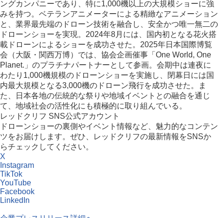
ングカンパニーであり、特に1,000機以上の大規模ショーに強
みを持つ。ベテランアニメーターによる精緻なアニメーション
と、業界最先端のドローン技術を融合し、安全かつ唯一無二の
ドローンショーを実現。2024年8月には、国内初となる花火搭
載ドローンによるショーを成功させた。2025年日本国際博覧
会（大阪・関西万博）では、協会企画催事「One World, One
Planet.」のプラチナパートナーとして参画。会期中は連夜に
わたり1,000機規模のドローンショーを実施し、閉幕日には国
内最大規模となる3,000機のドローン飛行を成功させた。ま
た、日本各地の伝統的な祭りや地域イベントとの融合を通じ
て、地域社会の活性化にも積極的に取り組んでいる。
レッドクリフ SNS公式アカウント
ドローンショーの裏側やイベント情報など、魅力的なコンテン
ツをお届けします。ぜひ、レッドクリフの最新情報をSNSか
らチェックしてください。
X
Instagram
TikTok
YouTube
Facebook
LinkedIn