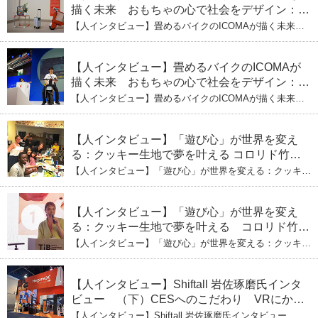
描く未来 おもちゃの心で社会をデザイン：株
式会社ICOMAの代表取締役・生駒崇光
【人インタビュー】畳めるバイクのICOMAが描く未来
（下）おもちゃで社会を変える、「トイボック
おもちゃの心で社会をデザイン：株式会社ICOMAの代表
取締役・生駒崇光 （下）おもちゃで社会を変える、「ト
ス」というデザインメソッド
イボックス」というデザインメソッド
【人インタビュー】畳めるバイクのICOMAが
描く未来 おもちゃの心で社会をデザイン：株
式会社ICOMAの代表取締役・生駒崇光
【人インタビュー】畳めるバイクのICOMAが描く未来
（上）「変形」に魅せられたデザイナーの軌
おもちゃの心で社会をデザイン：株式会社ICOMAの代表
取締役・生駒崇光 （上）「変形」に魅せられたデザイナ
跡
ーの軌跡
【人インタビュー】「遊び心」が世界を変え
る：クッキー生地で夢を叶える コロリド竹内
ひとみ（下） 起業は「影響力」のため。愛と
【人インタビュー】「遊び心」が世界を変える：クッキー
笑いの子育て哲学
生地で夢を叶える コロリド竹内ひとみ（下） 起業は「影
響力」のため。愛と笑いの子育て哲学
【人インタビュー】「遊び心」が世界を変え
る：クッキー生地で夢を叶える コロリド竹内
ひとみ（上） クッキー生地に込めた「誰でも
【人インタビュー】「遊び心」が世界を変える：クッキー
できる」という哲学
生地で夢を叶える コロリド竹内ひとみ（上） クッキー
生地に込めた「誰でもできる」という哲学
【人インタビュー】Shiftall 岩佐琢磨氏インタ
ビュー （下）CESへのこだわり VRにかけ
る未来
【人インタビュー】Shiftall 岩佐琢磨氏インタビュー