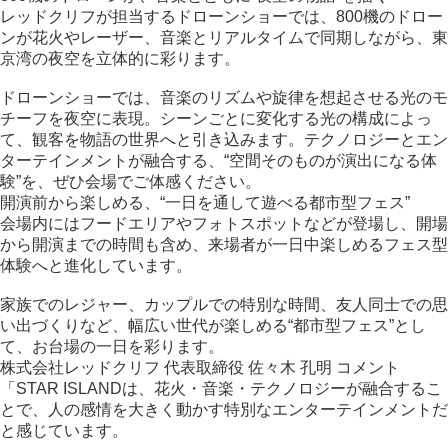
レッドクリフが担当するドローンショーでは、800機のドロー
ンが花火やレーザー、音楽とリアルタイムで同期しながら、東
京湾の夜空を立体的に彩ります。
ドローンショーでは、音楽のリズムや旋律を想起させる光のモ
チーフを夜空に表現。シーンごとに変化する光の構成によっ
て、観客を物語の世界へと引き込みます。テクノロジーとエン
ターテインメントが融合する、“空間そのものが演出になる体
験”を、ぜひ会場でご体感ください。
開演前から楽しめる、“一日を通して遊べる都市型フェス”
会場内にはフードエリアやフォトスポットなどが登場し、開場
から開演までの時間も含め、来場者が一日中楽しめるフェス型
体験へと進化しています。
家族でのレジャー、カップルでの特別な時間、友人同士での思
い出づくりなど、幅広い世代が楽しめる“都市型フェス”とし
て、お台場の一日を彩ります。
株式会社レッドクリフ 代表取締役 佐々木 孔明 コメント
「STAR ISLANDは、花火・音楽・テクノロジーが融合するこ
とで、人の感情を大きく動かす特別なエンターテインメントだ
と感じています。