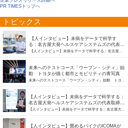
企業プレスリリース詳細へ
PR TIMESトップへ
トピックス
【人インタビュー】未病をデータで科学す
る：名古屋大発ヘルスケアシステムズの代表取
締役社長・瀧本陽介 【下】「人生80年の暇つ
【人インタビュー】未病をデータで科学する：名古屋大
ぶし」を着実に：理系ニートが挑むヘルスケア
発ヘルスケアシステムズの代表取締役社長・瀧本陽介
【下】「人生80年の暇つぶし」を着実に：理系ニートが
標準化と海外戦略
挑むヘルスケア標準化と海外戦略
未来へのテストコース「ウーブン・シティ」始
動 トヨタが描く都市とモビリティの青写真
未来へのテストコース「ウーブン・シティ」始動 トヨタ
が描く都市とモビリティの青写真
【人インタビュー】未病をデータで科学する：
名古屋大発ヘルスケアシステムズの代表取締役
社長・瀧本陽介 郵送検査で挑む健康の未来
【人インタビュー】未病をデータで科学する：名古屋大発
ヘルスケアシステムズの代表取締役社長・瀧本陽介 郵送
検査で挑む健康の未来
【人インタビュー】畳めるバイクのICOMAが