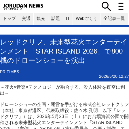
トップ
交通
観光
話題
IT
Webごくう
全記事一覧
レッドクリフ、未来型花火エンターテイ
ンメント「STAR ISLAND 2026」で800
機のドローンショーを演出
PR TIMES
2026/5/20 12:27
～花火×音楽×テクノロジーが融合する、没入体験を夜空に創
出～
ドローンショーの企画・運営を手がける株式会社レッドクリフ
（本社：東京都港区、代表取締役：佐々木 孔明、以下「レッ
ドクリフ」）は、2026年5月23日（土）にお台場海浜公園で開
催される未来型花火エンターテインメント「STAR ISLAND
2026」（主催：STAR ISLAND 実行委員会、企画・制作：エ