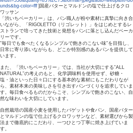
width=536&quality=85%2C75&format=jpeg&auto=webp&fit=bo
unds&bg-color=fff
]国産バターとマルドンの塩で仕上げるクロ
ワッサン
「渋いちベーカリー」は、パン職人が粉や素材に真摯に向き合
いながら、「RIGOLETTO（リゴレット）」をはじめとするレ
ストランで培ってきた技術と発想をパンに落とし込んだベーカ
リーです。
"毎日でも食べたくなるシンプルで飽きのこない味"を目指し、
日常に寄り添いながらも、どこか特別感のあるパンを提供して
います。
また、「渋いちベーカリー」では、当社が大切にする"ALL
NATURAL"の考えのもと、化学調味料を使用せず、砂糖・
塩・油といった日々口にする基本的な素材にもこだわりなが
ら、素材本来の美味しさを引き出すパンづくりを追求していま
す。毎日食べるものだからこそ、シンプルで飽きのこない、自
然な味わいを大切にしています。
自然栽培の国産小麦を使用したバゲットや食パン、国産バター
とマルドンの塩で仕上げるクロワッサンなど、素材選びから製
法まで徹底的にこだわり、一つひとつ丁寧に焼き上げていま
す。