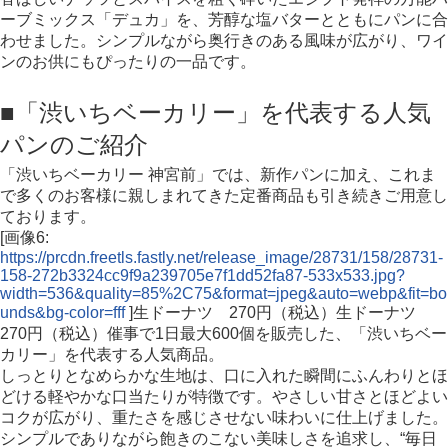
ーブミックス「デュカ」を、芳醇な塩バターとともにパンに合
わせました。シンプルながら奥行きのある風味が広がり、ワイ
ンのお供にもぴったりの一品です。
■「渋いちベーカリー」を代表する人気
パンのご紹介
「渋いちベーカリー 神宮前」では、新作パンに加え、これま
で多くのお客様に親しまれてきた定番商品も引き続きご用意し
ております。
[画像6:
https://prcdn.freetls.fastly.net/release_image/28731/158/28731-
158-272b3324cc9f9a239705e7f1dd52fa87-533x533.jpg?
width=536&quality=85%2C75&format=jpeg&auto=webp&fit=bo
unds&bg-color=fff
]生ドーナツ 270円（税込）生ドーナツ
270円（税込）催事で1日最大600個を販売した、「渋いちベー
カリー」を代表する人気商品。
しっとりとなめらかな生地は、口に入れた瞬間にふんわりとほ
どける軽やかな口当たりが特徴です。やさしい甘さとほどよい
コクが広がり、重たさを感じさせない味わいに仕上げました。
シンプルでありながら飽きのこない美味しさを追求し、“毎日