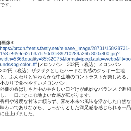
です。
[画像8:
https://prcdn.freetls.fastly.net/release_image/28731/158/28731-
158-e9f59c62cb3a1c50d3fe89210289a26b-800x800.jpg?
width=536&quality=85%2C75&format=jpeg&auto=webp&fit=bo
unds&bg-color=fff
]メロンパン 302円（税込）メロンパン
302円（税込）ザクザクとしたハードな食感のクッキー生地
と、ふんわりとやわらかな中生地のコントラストが楽しめる、
小ぶりで食べやすいメロンパン。
外側の香ばしさと中のやさしい口どけが絶妙なバランスで調和
し、一口ごとに心地よい食感が広がります。
香料や過度な甘味に頼らず、素材本来の風味を活かした自然な
味わいでありながら、しっかりとした満足感を感じられる一品
に仕上げました。