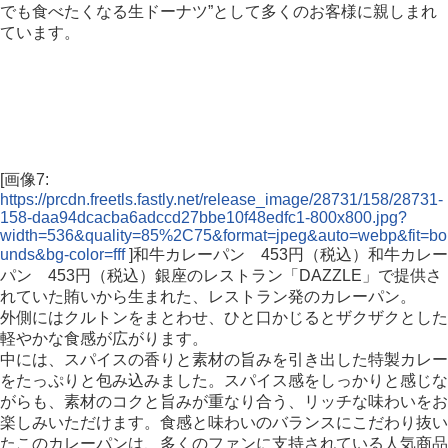
でも食べたくなる生ドーナツ”として多くのお客様に親しまれ
ています。
[画像7:
https://prcdn.freetls.fastly.net/release_image/28731/158/28731-
158-daa94dcacba6adccd27bbe10f48edfc1-800x800.jpg?
width=536&quality=85%2C75&format=jpeg&auto=webp&fit=bo
unds&bg-color=fff
]和牛カレーパン 453円（税込）和牛カレー
パン 453円（税込）銀座のレストラン「DAZZLE」で提供さ
れていた賄いから生まれた、レストラン発のカレーパン。
外側にはクルトンをまとわせ、ひと口かじるとザクザクとした
軽やかな食感が広がります。
中には、スパイスの香りと素材の旨みを引き出した特製カレー
をたっぷりと包み込みました。スパイス感をしっかりと感じな
がらも、素材のコクと旨みが重なり合う、リッチな味わいをお
楽しみいただけます。食感と味わいのバランスにこだわり抜い
たこのカレーパンは、多くのファンに支持されている人気商品