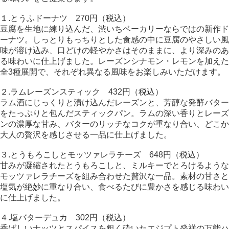
１.とうふドーナツ 270円（税込）
豆腐を生地に練り込んだ、渋いちベーカリーならではの新作ド
ーナツ。しっとりもっちりとした食感の中に豆腐のやさしい風
味が溶け込み、口どけの軽やかさはそのままに、より深みのあ
る味わいに仕上げました。レーズンシナモン・レモンを加えた
全3種展開で、それぞれ異なる風味をお楽しみいただけます。
２.ラムレーズンスティック 432円（税込）
ラム酒にじっくりと漬け込んだレーズンと、芳醇な発酵バター
をたっぷりと包んだスティックパン。ラムの深い香りとレーズ
ンの濃厚な甘み、バターのリッチなコクが重なり合い、どこか
大人の贅沢を感じさせる一品に仕上げました。
３.とうもろこしとモッツァレラチーズ 648円（税込）
甘みが凝縮されたとうもろこしと、ミルキーでとろけるような
モッツァレラチーズを組み合わせた贅沢な一品。素材の甘さと
塩気が絶妙に重なり合い、食べるたびに豊かさを感じる味わい
に仕上げました。
４.塩バターデュカ 302円（税込）
香ばしいナッツとスパイスを粗く砕いたエジプト発祥の万能ハ