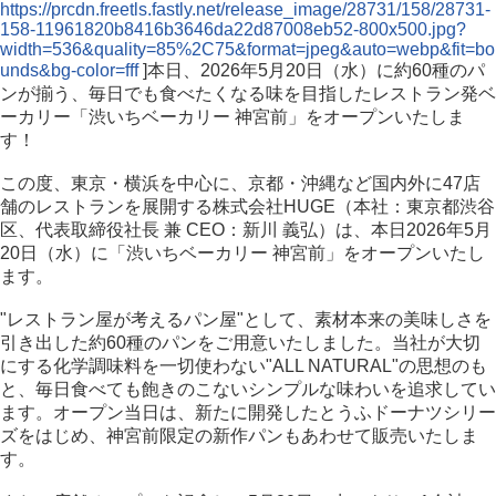
https://prcdn.freetls.fastly.net/release_image/28731/158/28731-
158-11961820b8416b3646da22d87008eb52-800x500.jpg?
width=536&quality=85%2C75&format=jpeg&auto=webp&fit=bo
unds&bg-color=fff
]本日、2026年5月20日（水）に約60種のパ
ンが揃う、毎日でも食べたくなる味を目指したレストラン発ベ
ーカリー「渋いちベーカリー 神宮前」をオープンいたしま
す！
この度、東京・横浜を中心に、京都・沖縄など国内外に47店
舗のレストランを展開する株式会社HUGE（本社：東京都渋谷
区、代表取締役社長 兼 CEO：新川 義弘）は、本日2026年5月
20日（水）に「渋いちベーカリー 神宮前」をオープンいたし
ます。
"レストラン屋が考えるパン屋"として、素材本来の美味しさを
引き出した約60種のパンをご用意いたしました。当社が大切
にする化学調味料を一切使わない"ALL NATURAL"の思想のも
と、毎日食べても飽きのこないシンプルな味わいを追求してい
ます。オープン当日は、新たに開発したとうふドーナツシリー
ズをはじめ、神宮前限定の新作パンもあわせて販売いたしま
す。