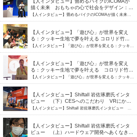
【人インタビュー】畳めるバイクのICOMAが
描く未来 おもちゃの心で社会をデザイン：株
式会社ICOMAの代表取締役・生駒崇光
【人インタビュー】畳めるバイクのICOMAが描く未来
（上）「変形」に魅せられたデザイナーの軌
おもちゃの心で社会をデザイン：株式会社ICOMAの代表
取締役・生駒崇光 （上）「変形」に魅せられたデザイナ
跡
ーの軌跡
【人インタビュー】「遊び心」が世界を変え
る：クッキー生地で夢を叶える コロリド竹内
ひとみ（下） 起業は「影響力」のため。愛と
【人インタビュー】「遊び心」が世界を変える：クッキー
笑いの子育て哲学
生地で夢を叶える コロリド竹内ひとみ（下） 起業は「影
響力」のため。愛と笑いの子育て哲学
【人インタビュー】「遊び心」が世界を変え
る：クッキー生地で夢を叶える コロリド竹内
ひとみ（上） クッキー生地に込めた「誰でも
【人インタビュー】「遊び心」が世界を変える：クッキー
できる」という哲学
生地で夢を叶える コロリド竹内ひとみ（上） クッキー
生地に込めた「誰でもできる」という哲学
【人インタビュー】Shiftall 岩佐琢磨氏インタ
ビュー （下）CESへのこだわり VRにかけ
る未来
【人インタビュー】Shiftall 岩佐琢磨氏インタビュー
（下）CESへのこだわり VRにかける未来
【人インタビュー】Shiftall 岩佐琢磨氏インタ
ビュー （上）ハードウェア開発へあくなき挑