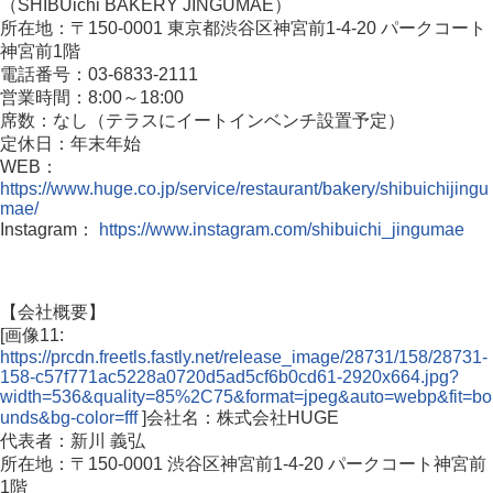
（SHIBUichi BAKERY JINGUMAE）
所在地：〒150-0001 東京都渋谷区神宮前1-4-20 パークコート
神宮前1階
電話番号：03-6833-2111
営業時間：8:00～18:00
席数：なし（テラスにイートインベンチ設置予定）
定休日：年末年始
WEB：
https://www.huge.co.jp/service/restaurant/bakery/shibuichijingu
mae/
Instagram：
https://www.instagram.com/shibuichi_jingumae
【会社概要】
[画像11:
https://prcdn.freetls.fastly.net/release_image/28731/158/28731-
158-c57f771ac5228a0720d5ad5cf6b0cd61-2920x664.jpg?
width=536&quality=85%2C75&format=jpeg&auto=webp&fit=bo
unds&bg-color=fff
]会社名：株式会社HUGE
代表者：新川 義弘
所在地：〒150-0001 渋谷区神宮前1-4-20 パークコート神宮前
1階