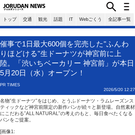
トップ
交通
観光
話題
IT
Webごくう
全記事一覧
催事で1日最大600個を完売した"ふんわ
りほどける"生ドーナツが神宮前に上
陸。「渋いちベーカリー 神宮前」が本日
5月20日（水）オープン！
PR TIMES
2026/5/20 12:27
名物"生ドーナツ"をはじめ、とうふドーナツ・ラムレーズンス
ティックなど神宮前限定の新作パンが続々と新登場。自然素材
にこだわる"ALL NATURAL"の考えのもと、毎日食べたくなる
パンをご提案。
[画像1: