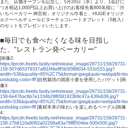
また、店舗オープンを記念し、5月20日（水）より、1会計に
つき税込1,000円以上お買い上げのお客様先着800名様に「渋
いちベーカリー 神宮前」オリジナル巾着と、HUGEオリジナ
ルクーベルチュールビターチョコレートタブレット（5枚入）
のセットをプレゼントいたします。
■毎日でも食べたくなる味を目指し
た、"レストラン発ベーカリー"
[画像2:
https://prcdn.freetls.fastly.net/release_image/28731/158/28731-
158-507d65379337af91f46ef85b5f388034-533x533.jpg?
width=536&quality=85%2C75&format=jpeg&auto=webp&fit=bo
unds&bg-color=fff
]自然栽培の国産小麦を使用したバゲット[画
像3:
https://prcdn.freetls.fastly.net/release_image/28731/158/28731-
158-6e476ac6b7e1334b29f6581923b9c47a-639x639.jpg?
width=536&quality=85%2C75&format=jpeg&auto=webp&fit=bo
unds&bg-color=fff
]素材本来の味わいを楽しめるベーグル[画像
4:
https://prcdn.freetls.fastly.net/release_image/28731/158/28731-
158-27b8110a9082a02208a83a79ff8504ee-500x500.jpg?