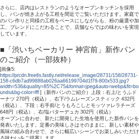
さらに、店内はレストランのようなオープンキッチンを採用
し、パンが焼き上がる工程を間近でご覧いただけます。家庭で
のパン作りと同様の工程をベースにしながらも、粉の厳選や加
工、ブレンドにこだわることで、店舗ならではの味わいを実現
しています。
■「渋いちベーカリー 神宮前」新作パン
のご紹介（一部抜粋）
[画像5:
https://prcdn.freetls.fastly.net/release_image/28731/158/28731-
158-c6db7ad99888ab026aa66199704d1f79-800x533.jpg?
width=536&quality=85%2C75&format=jpeg&auto=webp&fit=bo
unds&bg-color=fff
]（新作パンのご紹介）上段：右上/とうふド
ーナツ 270円（税込）、右下/ラムレーズンスティック 432円
（税込）、下段：右手前/とうもろこしとモッツァレラチーズ
648円（税込）、右/塩バターデュカ 302円（税込）
オープンに合わせ、新たに開発した生地を使用した新作パンを
発表いたします。定番の美味しさはそのままに、新しい素材や
風味の組み合わせで、さらに幅広いシーンでお楽しみいただけ
る味わいをご提案します。