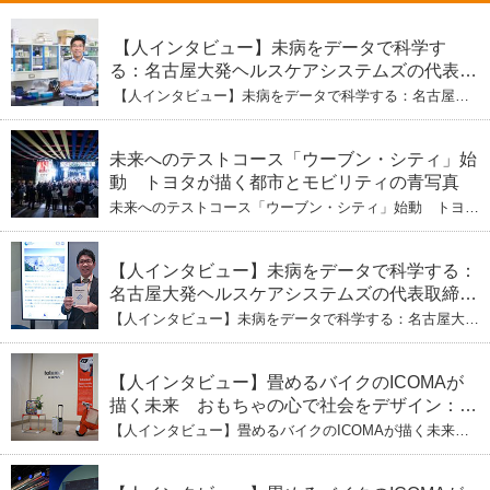
【人インタビュー】未病をデータで科学す
る：名古屋大発ヘルスケアシステムズの代表取
締役社長・瀧本陽介 【下】「人生80年の暇つ
【人インタビュー】未病をデータで科学する：名古屋大
ぶし」を着実に：理系ニートが挑むヘルスケア
発ヘルスケアシステムズの代表取締役社長・瀧本陽介
【下】「人生80年の暇つぶし」を着実に：理系ニートが
標準化と海外戦略
挑むヘルスケア標準化と海外戦略
未来へのテストコース「ウーブン・シティ」始
動 トヨタが描く都市とモビリティの青写真
未来へのテストコース「ウーブン・シティ」始動 トヨタ
が描く都市とモビリティの青写真
【人インタビュー】未病をデータで科学する：
名古屋大発ヘルスケアシステムズの代表取締役
社長・瀧本陽介 郵送検査で挑む健康の未来
【人インタビュー】未病をデータで科学する：名古屋大発
ヘルスケアシステムズの代表取締役社長・瀧本陽介 郵送
検査で挑む健康の未来
【人インタビュー】畳めるバイクのICOMAが
描く未来 おもちゃの心で社会をデザイン：株
式会社ICOMAの代表取締役・生駒崇光
【人インタビュー】畳めるバイクのICOMAが描く未来
（下）おもちゃで社会を変える、「トイボック
おもちゃの心で社会をデザイン：株式会社ICOMAの代表
取締役・生駒崇光 （下）おもちゃで社会を変える、「ト
ス」というデザインメソッド
イボックス」というデザインメソッド