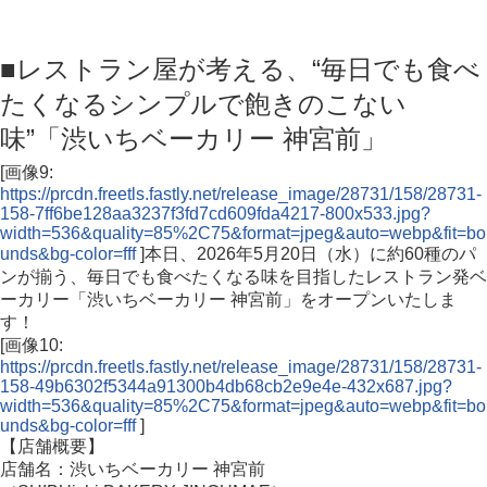
■レストラン屋が考える、“毎日でも食べ
たくなるシンプルで飽きのこない
味”「渋いちベーカリー 神宮前」
[画像9:
https://prcdn.freetls.fastly.net/release_image/28731/158/28731-
158-7ff6be128aa3237f3fd7cd609fda4217-800x533.jpg?
width=536&quality=85%2C75&format=jpeg&auto=webp&fit=bo
unds&bg-color=fff
]本日、2026年5月20日（水）に約60種のパ
ンが揃う、毎日でも食べたくなる味を目指したレストラン発ベ
ーカリー「渋いちベーカリー 神宮前」をオープンいたしま
す！
[画像10:
https://prcdn.freetls.fastly.net/release_image/28731/158/28731-
158-49b6302f5344a91300b4db68cb2e9e4e-432x687.jpg?
width=536&quality=85%2C75&format=jpeg&auto=webp&fit=bo
unds&bg-color=fff
]
【店舗概要】
店舗名：渋いちベーカリー 神宮前