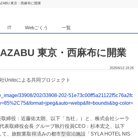
HI-AZABU 東京・西麻布に開業
ダンニュース
IT
Webごくう
一覧
SHI-AZABU 東京・西麻布に開業
2026/6/12 19:26
社Unitoによる共同プロジェクト
elease_image/33908/202/33908-202-51e73c00ff5a21122f5c76a2fc
ty=85%2C75&format=jpeg&auto=webp&fit=bounds&bg-color=
代表取締役：近藤佑太朗、以下「当社」）と、株式会社シーラ
代表取締役会長 グループ執行役員CEO：杉本宏之、以下
、旅館業取得済みの都市型宿泊施設「SYLA HOTEL NIS