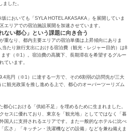
業しました。
おいても「SYLA HOTEL AKASAKA」を展開していま
区エリアでの宿泊施設展開を加速させています。
まれない都心」という課題に向き合う
が重なり、都内主要エリアの宿泊単価は上昇傾向にありま
人当たり旅行支出における宿泊費（観光・レジャー目的）は8
ぼります（※1）。宿泊費の高騰下、長期滞在を希望するグルー
れています。
.4兆円（※1）に達する一方で、その6割弱の訪問先が三大
うに観光政策を推し進める上で、都心のオーバーツーリズム
は、そういった都心における「供給不足」を埋めるために生まれました。
クセスに優れており、東京を「観光地」としてではなく「暮
外国人に支持されるエリアです。また一般的なホテルに比べ
「広さ」「キッチン・洗濯機などの設備」などを兼ね備えま