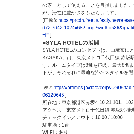
の家」として使えることを目指しました。9
が、滞在に豊かさをもたらします。
[画像3:
https://prcdn.freetls.fastly.net/
d72f7d42-1024x682.png?width=536&quali
=fff
]
■SYLA HOTELの展開
SYLA HOTELのコンセプトは、西麻布に
KASAKA」は、東京メトロ千代田線 赤
す。ルームタイプは3種を揃え、最大8名
トが、それぞれに最適な滞在スタイルを選
[表2:
https://prtimes.jp/data/corp/33908
06120645
]
所在地：東京都港区赤坂4-10-21 101、102
アクセス：東京メトロ千代田線 赤坂駅 徒歩
チェックイン／アウト：16:00 / 10:00
駐車場：1台
Wi-Fi：あり