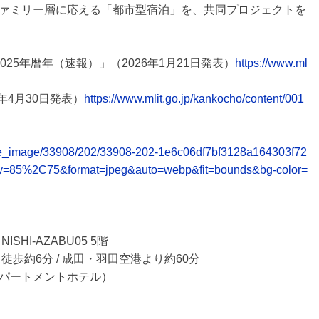
ァミリー層に応える「都市型宿泊」を、共同プロジェクトを
25年暦年（速報）」（2026年1月21日発表）
https://www.ml
年4月30日発表）
https://www.mlit.go.jp/kankocho/content/001
elease_image/33908/202/33908-202-1e6c06df7bf3128a164303f72
ty=85%2C75&format=jpeg&auto=webp&fit=bounds&bg-color=
SHI-AZABU05 5階
歩約6分 / 成田・羽田空港より約60分
パートメントホテル）