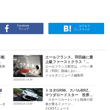
Facebook
はてなで
でシェア
ブックマーク
客船
エールフランス、羽田線に最
…
上級ファーストクラス「…
豊洲
エールフランス航空は、パリ―東
京（羽田）路線におい…
ジョルダンニュース編集部
2026/3/30 14:39
毎
トヨタGR86、スバルBRZ、
て
マツダロードスター 世界…
スポーツカーというと独身の若
者が乗るイメージ…
2025/5/18 13:00
～8
J-CASTニュース