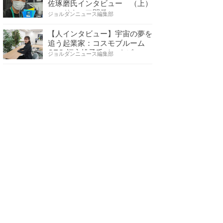
佐琢磨氏インタビュー （上）
ハードウェア開発へ…
ジョルダンニュース編集部
【人インタビュー】宇宙の夢を
追う起業家：コスモブルーム
CEO 福永桃子氏インタビ…
ジョルダンニュース編集部