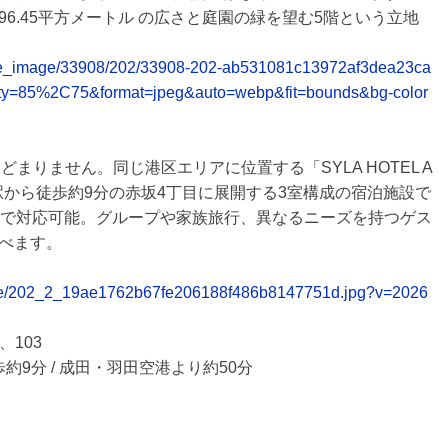
6.45平方メートル の広さと庭園の緑を望む5階という立地
release_image/33908/202/33908-202-ab531081c13972af3dea23ca
ty=85%2C75&format=jpeg&auto=webp&fit=bounds&bg-color
とどまりません。同じ港区エリアに位置する「SYLA HOTEL A
坂駅から徒歩約9分の赤坂4丁目に展開する3室構成の宿泊施設で
まで対応可能。グループや家族旅行、異なるニーズを持つゲス
べます。
/table/202_2_19ae1762b67fe206188f486b8147751d.jpg?v=2026
、103
約9分 / 成田・羽田空港より約50分