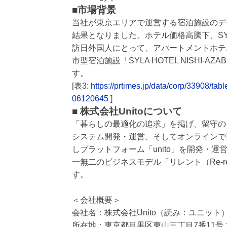
■市場背景
当社が東京エリアで運営する宿泊施設のデー
結果となりました。ホテル価格高騰下、SYLA 
訪日外国人にとって、アパートメントホテ
市型宿泊施設「SYLA HOTEL NISHI
す。
[表3:
https://prtimes.jp/data/corp/33908
06120645
]
■ 株式会社Unitoについて
「暮らしの最適化の追求」を掲げ、留守の
システム開発・運営、そしてオンラインで契
しプラットフォーム「unito」を開発・運
一無二のビジネスモデル「リレント（Re-
す。
＜会社概要＞
会社名：株式会社Unito（読み：ユニット
所在地：東京都目黒区東山三丁目7番11号