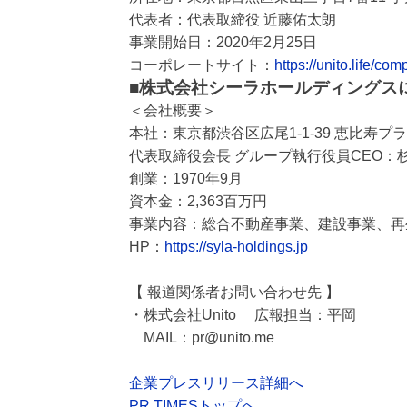
代表者：代表取締役 近藤佑太朗
事業開始日：2020年2月25日
コーポレートサイト：
https://unito.life/co
■株式会社シーラホールディングス
＜会社概要＞
本社：東京都渋谷区広尾1-1-39 恵比寿プ
代表取締役会長 グループ執行役員CEO：
創業：1970年9月
資本金：2,363百万円
事業内容：総合不動産事業、建設事業、再
HP：
https://syla-holdings.jp
【 報道関係者お問い合わせ先 】
・株式会社Unito 広報担当：平岡
MAIL：pr@unito.me
企業プレスリリース詳細へ
PR TIMESトップへ