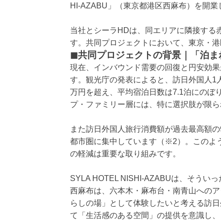
HI-AZABU」（東京都港区西麻布）を開
当社とシーラHDは、同エリアに隣接する赤坂に
す。共同プロジェクトにおいて、東京・港
◼︎共同プロジェクトの背景｜「泊
現在、インバウンド需要の回復と円安効果
す。観光庁の発表によると、訪日外国人1
万円を超え、平均宿泊日数は7.1泊にの
プ・ファミリー層には、特に選択肢が限ら
また訪日外国人旅行消費額が過去最高額の9
都市圏に集中しています（※2）。このよ
の軽減は重要な取り組みです。
SYLA HOTEL NISHI-AZABU
西麻布は、六本木・麻布台・南青山へのア
らしの場」として体験したいと考える訪日
て「生活感のある空間」の提供を意識し、