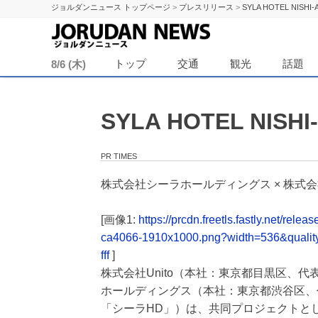
ジョルダンニュース トップページ
>
プレスリリース
>
SYLA HOTEL NIS
ジョル
トップ
交通
観光
話題
8/6 (木)
SYLA HOTEL NI
PR TIMES
株式会社シーラホールディングス × 株式会
[画像1:
https://prcdn.freetls.fastly.net/r
ca4066-1910x1000.png?width=536&quali
fff
]
株式会社Unito（本社：東京都目黒区、
ホールディングス（本社：東京都渋谷区、
「シーラHD」）は、共同プロジェクトとして