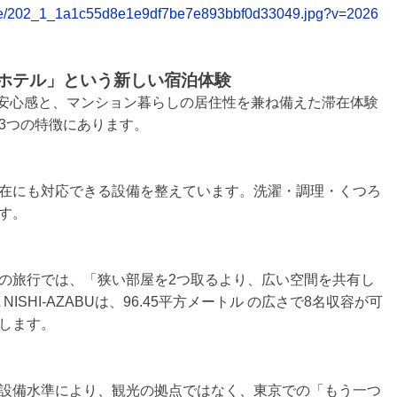
/table/202_1_1a1c55d8e1e9df7be7e893bbf0d33049.jpg?v=2026
トホテル」という新しい宿泊体験
は、ホテルの安心感と、マンション暮らしの居住性を兼ね備えた滞在体験
3つの特徴にあります。
在にも対応できる設備を整えています。洗濯・調理・くつろ
す。
の旅行では、「狭い部屋を2つ取るより、広い空間を共有し
NISHI-AZABUは、96.45平方メートル の広さで8名収容が可
します。
設備水準により、観光の拠点ではなく、東京での「もう一つ