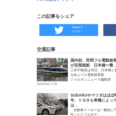
この記事をシェア
Twitterで
つぶやく
交通記事
国内初、民間フル電動旅
が定期就航 日本橋〜豊
三井不動産は26日、日本橋と
を結ぶフル電動旅客船…
ジョルダンニュース編集部
2026/4/28 17:28
SUBARUやマツダはほぼ
年、トヨタも車種によっ
は…
自動車メーカーは一般的に7
年ごとにフルモデ…