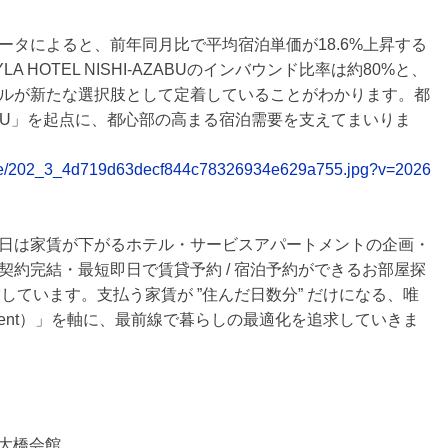
タによると、前年同月比で平均宿泊単価が18.6%上昇する
HOTEL NISHI-AZABUのインバウンド比率は約80%と、
ルが新たな選択肢として定着していることがわかります。都
-AZABU」を起点に、都心部の高まる宿泊需要を支えてまいりま
/table/202_3_4d719d63decf844c78326934e629a755.jpg?v=2026
日は家賃が下がるホテル・サービスアパートメントの企画・
約完結・最短即日で賃貸予約 / 宿泊予約ができるお部屋探
営しています。支払う家賃が ”住んだ日数分” だけになる、唯
rent）」を軸に、最前線で暮らしの最適化を追求していきま
）
 大橋会館