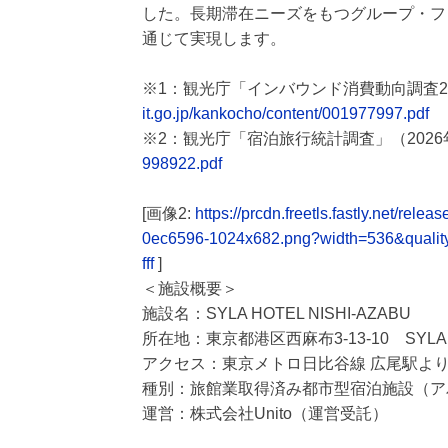
した。長期滞在ニーズをもつグループ・フ
通じて実現します。
※1：観光庁「インバウンド消費動向調査20
it.go.jp/kankocho/content/001977997.pdf
※2：観光庁「宿泊旅行統計調査」（2026
998922.pdf
[画像2:
https://prcdn.freetls.fastly.net/r
0ec6596-1024x682.png?width=536&quali
fff
]
＜施設概要＞
施設名：SYLA HOTEL NISHI-AZABU
所在地：東京都港区西麻布3-13-10 SYLA NI
アクセス：東京メトロ日比谷線 広尾駅より徒
種別：旅館業取得済み都市型宿泊施設（ア
運営：株式会社Unito（運営受託）