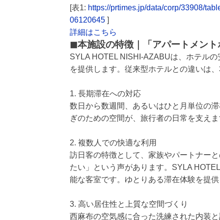
[表1:
https://prtimes.jp/data/corp/33908
06120645
]
詳細はこちら
◼︎本施設の特徴｜「アパートメン
SYLA HOTEL NISHI-AZABU
を提供します。従来型ホテルとの違いは、
1. 長期滞在への対応
数日から数週間、あるいはひと月単位の滞
ぎのための空間が、旅行者の日常を支えま
2. 複数人での快適な利用
訪日客の特徴として、家族やパートナーと
たい」という声があります。SYLA HOTEL 
能な客室です。ゆとりある滞在体験を提供
3. 高い居住性と上質な空間づくり
西麻布の空気感に合った洗練された内装と