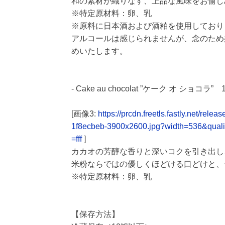
和の素材が織りなす、上品な風味をお愉し
※特定原材料：卵、乳
※原料に日本酒および酒粕を使用しており
アルコールは感じられませんが、念のため
めいたします。
- Cake au chocolat ”ケーク オ ショコ
[画像3:
https://prcdn.freetls.fastly.net/
1f8ecbeb-3900x2600.jpg?width=536&qual
=fff
]
カカオの芳醇な香りと深いコクを引き出し
米粉ならではの優しくほどける口どけと、
※特定原材料：卵、乳
【保存方法】