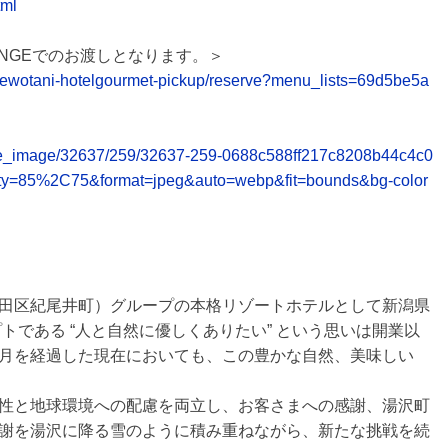
tml
OUNGEでのお渡しとなります。＞
newotani-hotelgourmet-pickup/reserve?menu_lists=69d5be5a
release_image/32637/259/32637-259-0688c588ff217c8208b44c4c0
ty=85%2C75&format=jpeg&auto=webp&fit=bounds&bg-color
田区紀尾井町）グループの本格リゾートホテルとして新潟県
トである “人と自然に優しくありたい” という思いは開業以
月を経過した現在においても、この豊かな自然、美味しい
性と地球環境への配慮を両立し、お客さまへの感謝、湯沢町
謝を湯沢に降る雪のように積み重ねながら、新たな挑戦を続