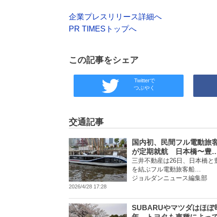
企業プレスリリース詳細へ
PR TIMESトップへ
この記事をシェア
Twitterで
つぶやく
交通記事
国内初、民間フル電動旅
が定期就航 日本橋〜豊
三井不動産は26日、日本橋と
を結ぶフル電動旅客船…
ジョルダンニュース編集部
2026/4/28 17:28
SUBARUやマツダはほぼ
年、トヨタも車種によっ