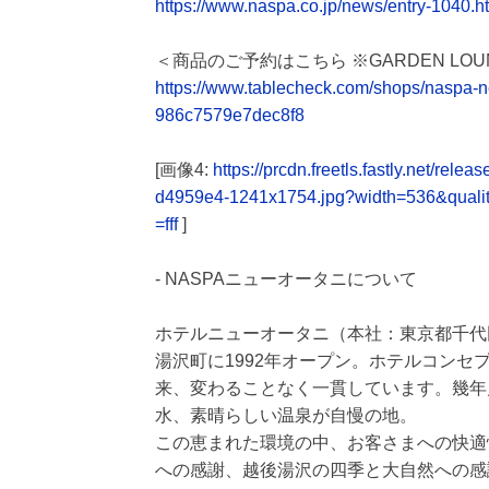
https://www.naspa.co.jp/news/entry-1040.h
＜商品のご予約はこちら ※GARDEN L
https://www.tablecheck.com/shops/naspa-
986c7579e7dec8f8
[画像4:
https://prcdn.freetls.fastly.net/
d4959e4-1241x1754.jpg?width=536&quali
=fff
]
- NASPAニューオータニについて
ホテルニューオータニ（本社：東京都千代
湯沢町に1992年オープン。ホテルコンセプ
来、変わることなく一貫しています。幾年
水、素晴らしい温泉が自慢の地。
この恵まれた環境の中、お客さまへの快適
への感謝、越後湯沢の四季と大自然への感