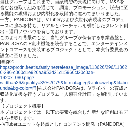
当社グループはこれまで、当該構想の実現に向けて、M&Aを
含む各種取り組みを通じて、調達、プロモーション、販売に至
る機能の獲得および内製化を段階的に進めてまいりました。
一方、PANDORAは、VTuberおよび次世代表現者のプロデュ
ースに強みを持ち、リアルとバーチャルを横断したタレント創
出・運用ノウハウを有しております。
このような背景のもと、当社グループが保有する事業基盤と、
PANDORAのIP創出機能を統合することで、エンターテインメ
ントコマースを実装するプロジェクトとして、本実行委員会の
設立に至りました。
[画像2:
https://prcdn.freetls.fastly.net/release_image/113626/296/11362
6-296-c360d1e926aa953d21d15966cf20c3ae-
1920x1080.png?
width=536&quality=85%2C75&format=jpeg&auto=webp&fit=bo
unds&bg-color=fff
]株式会社PANDORAは、Vライバーの育成と
収益化支援を行うプログラム「人類羽化計画」を展開していま
す。
【プロジェクト概要】
本プロジェクトでは、以下の要素を統合した新たなIP創出モデ
ルを構築します。
- VTuberユニットを起点としたコンテンツ開発（PANDORA）