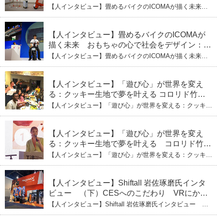
式会社ICOMAの代表取締役・生駒崇光
【人インタビュー】畳めるバイクのICOMAが描く未来
（下）おもちゃで社会を変える、「トイボック
おもちゃの心で社会をデザイン：株式会社ICOMAの代表
取締役・生駒崇光 （下）おもちゃで社会を変える、「ト
ス」というデザインメソッド
イボックス」というデザインメソッド
【人インタビュー】畳めるバイクのICOMAが
描く未来 おもちゃの心で社会をデザイン：株
式会社ICOMAの代表取締役・生駒崇光
【人インタビュー】畳めるバイクのICOMAが描く未来
（上）「変形」に魅せられたデザイナーの軌
おもちゃの心で社会をデザイン：株式会社ICOMAの代表
取締役・生駒崇光 （上）「変形」に魅せられたデザイナ
跡
ーの軌跡
【人インタビュー】「遊び心」が世界を変え
る：クッキー生地で夢を叶える コロリド竹内
ひとみ（下） 起業は「影響力」のため。愛と
【人インタビュー】「遊び心」が世界を変える：クッキー
笑いの子育て哲学
生地で夢を叶える コロリド竹内ひとみ（下） 起業は「影
響力」のため。愛と笑いの子育て哲学
【人インタビュー】「遊び心」が世界を変え
る：クッキー生地で夢を叶える コロリド竹内
ひとみ（上） クッキー生地に込めた「誰でも
【人インタビュー】「遊び心」が世界を変える：クッキー
できる」という哲学
生地で夢を叶える コロリド竹内ひとみ（上） クッキー
生地に込めた「誰でもできる」という哲学
【人インタビュー】Shiftall 岩佐琢磨氏インタ
ビュー （下）CESへのこだわり VRにかけ
る未来
【人インタビュー】Shiftall 岩佐琢磨氏インタビュー
（下）CESへのこだわり VRにかける未来