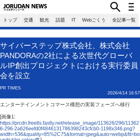
トップ
交通
観光
話題
IT
Webごくう
全記事一覧
サイバーステップ株式会社、株式会社
PANDORAの2社による次世代グローバ
ルIP創出プロジェクトにおける実行委員
会を設立
PR TIMES
2026/4/14 16:57
エンターテインメントコマース構想の実装フェーズへ移行
[画像1:
https://prcdn.freetls.fastly.net/release_image/113626/296/11362
6-296-2a626eefd0f4846131786398243cfcb0-1198x346.png?
width=536&quality=85%2C75&format=jpeg&auto=webp&fit=bo
unds&bg-color=fff
]