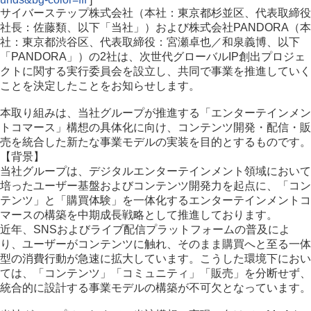
サイバーステップ株式会社（本社：東京都杉並区、代表取締役
社長：佐藤類、以下「当社」）および株式会社PANDORA（本
社：東京都渋谷区、代表取締役：宮瀬卓也／和泉義博、以下
「PANDORA」）の2社は、次世代グローバルIP創出プロジェ
クトに関する実行委員会を設立し、共同で事業を推進していく
ことを決定したことをお知らせします。
本取り組みは、当社グループが推進する「エンターテインメン
トコマース」構想の具体化に向け、コンテンツ開発・配信・販
売を統合した新たな事業モデルの実装を目的とするものです。
【背景】
当社グループは、デジタルエンターテインメント領域において
培ったユーザー基盤およびコンテンツ開発力を起点に、「コン
テンツ」と「購買体験」を一体化するエンターテインメントコ
マースの構築を中期成長戦略として推進しております。
近年、SNSおよびライブ配信プラットフォームの普及によ
り、ユーザーがコンテンツに触れ、そのまま購買へと至る一体
型の消費行動が急速に拡大しています。こうした環境下におい
ては、「コンテンツ」「コミュニティ」「販売」を分断せず、
統合的に設計する事業モデルの構築が不可欠となっています。