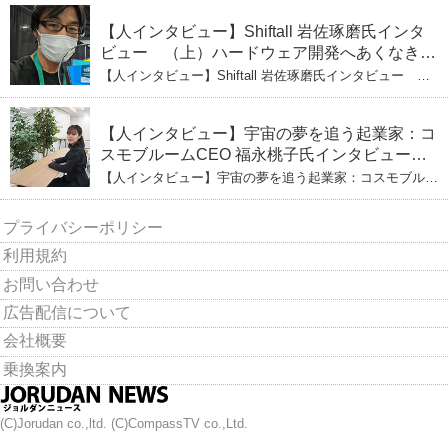
【人インタビュー】Shiftall 岩佐琢磨氏インタ
ビュー （上）ハードウェア開発へあくなき挑
戦 その起業の経緯とは
【人インタビュー】Shiftall 岩佐琢磨氏インタビュー
（上）ハードウェア開発へあくなき挑戦 その起業の経緯
とは
【人インタビュー】宇宙の夢を追う起業家：コ
スモブルームCEO 福永桃子氏インタビュー
（下）
【人インタビュー】宇宙の夢を追う起業家：コスモブルー
ムCEO 福永桃子氏インタビュー（下）
プライバシーポリシー
利用規約
お問い合わせ
広告配信について
会社概要
乗換案内
(C)Jorudan co.,ltd. (C)CompassTV co.,Ltd.