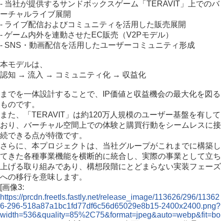
- 当社が提供するサンドボックスゲーム「TERAVIT」上でのバ
ーチャルライブ展開
- ライブ配信およびコミュニティを活用した販売展開
- ゲーム内外を連動させたEC販売（V2Pモデル）
- SNS・動画配信を活用したユーザーコミュニティ形成
本モデルは、
認知 → 流入 → コミュニティ化 → 収益化
までを一体設計することで、IP価値と収益機会の最大化を図る
ものです。
また、「TERAVIT」は約120万人規模のユーザー基盤を有して
おり、バーチャル空間上での体験と購買行動をシームレスに接
続できる点が特徴です。
さらに、本プロジェクトは、当社グループがこれまでに構築し
てきた各種事業機能を横断的に統合し、実際の事業として立ち
上げる取り組みであり、構想段階にとどまらない実装フェーズ
への移行を意味します。
[画像3:
https://prcdn.freetls.fastly.net/release_image/113626/296/11362
6-296-518a87a1bc1fd77df6c56d65029e8b15-2400x2400.png?
width=536&quality=85%2C75&format=jpeg&auto=webp&fit=bo