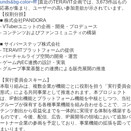
unds&bg-color=fff
]直近のTERAVIT企画では、3,673作品もの
応募が集まり、ユーザーの高い参加意欲が示されています。
【役割分担】
■ 株式会社PANDORA
- VTuberユニットの企画・開発・プロデュース
- コンテンツおよびファンコミュニティの構築
■ サイバーステップ株式会社
- TERAVITプラットフォームの提供
- バーチャルライブ空間の開発・運営
- ゲーム内EC連携の設計・実装
- グループ事業基盤との連携による販売展開の推進
【実行委員会スキーム】
本取り組みは、複数企業が機能ごとに役割を担う「実行委員会
形式」による共同事業として推進されます。本プロジェクト
は、IP創出機能とプラットフォーム機能を中核としつつ、当社
グループが保有する各種事業機能を組み合わせることで、コン
テンツ創出から収益化までを一体的に実現する体制を構築する
ものです。今後、配信、広告、IP展開等の領域において追加パ
ートナー企業の参画を予定しており、事業機能の拡張を図って
まいります。