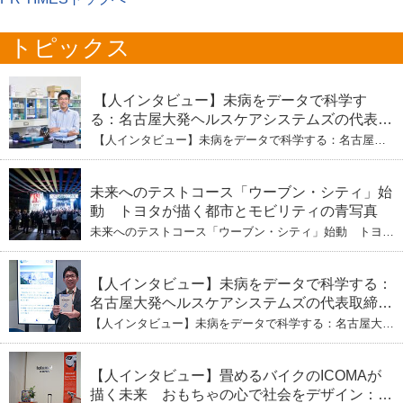
トピックス
【人インタビュー】未病をデータで科学す
る：名古屋大発ヘルスケアシステムズの代表取
締役社長・瀧本陽介 【下】「人生80年の暇つ
【人インタビュー】未病をデータで科学する：名古屋大
ぶし」を着実に：理系ニートが挑むヘルスケア
発ヘルスケアシステムズの代表取締役社長・瀧本陽介
【下】「人生80年の暇つぶし」を着実に：理系ニートが
標準化と海外戦略
挑むヘルスケア標準化と海外戦略
未来へのテストコース「ウーブン・シティ」始
動 トヨタが描く都市とモビリティの青写真
未来へのテストコース「ウーブン・シティ」始動 トヨタ
が描く都市とモビリティの青写真
【人インタビュー】未病をデータで科学する：
名古屋大発ヘルスケアシステムズの代表取締役
社長・瀧本陽介 郵送検査で挑む健康の未来
【人インタビュー】未病をデータで科学する：名古屋大発
ヘルスケアシステムズの代表取締役社長・瀧本陽介 郵送
検査で挑む健康の未来
【人インタビュー】畳めるバイクのICOMAが
描く未来 おもちゃの心で社会をデザイン：株