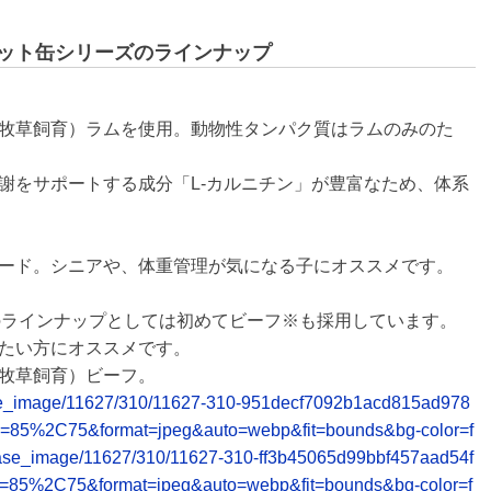
ェット缶シリーズのラインナップ
牧草飼育）ラムを使用。動物性タンパク質はラムのみのた
謝をサポートする成分「L-カルニチン」が豊富なため、体系
ード。シニアや、体重管理が気になる子にオススメです。
Iのラインナップとしては初めてビーフ※も採用しています。
たい方にオススメです。
牧草飼育）ビーフ。
release_image/11627/310/11627-310-951decf7092b1acd815ad978
y=85%2C75&format=jpeg&auto=webp&fit=bounds&bg-color=f
/release_image/11627/310/11627-310-ff3b45065d99bbf457aad54f
y=85%2C75&format=jpeg&auto=webp&fit=bounds&bg-color=f