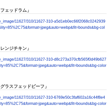
スフェッドラム」
release_image/11627/310/11627-310-a5d1eb0ec66f2068c0242939
lity=85%2C75&format=jpeg&auto=webp&fit=bounds&bg-col
ーレンジチキン」
release_image/11627/310/11627-310-d8c273a370cfb565f0d49b627
ity=85%2C75&format=jpeg&auto=webp&fit=bounds&bg-color
バ＆グラスフェッドビーフ」
elease_image/11627/310/11627-310-6769e50c3faf602a16c44f8e4
ity=85%2C75&format=jpeg&auto=webp&fit=bounds&bg-color