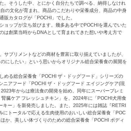
た。そうした中、とにかく自分たちで調べる、納得しなけれ
」独自の文化が育まれ、商品のこだわりや栄養成分、商品の中身
販カタログが「POCHI」でした。
ショップが立ち並びます。幾多ある中でPOCHIを選んでいた
のは創業当時からDNAとして育まれてきた想いや考え方で
、サプリメントなどの商材を豊富に取り揃えていましたが、
いものにしたい」という思いからオリジナル総合栄養食の展開を
める総合栄養食「POCHI ザ・ドッグフード」シリーズの
シニアフード「POCHI ザ・ドッグフード エイジングケア(現
2023年からは療法食の開発を始め、同年にスーパープレミ
 腎臓ケア フレッシュチキン」を、2024年に「POCHI犬用食
ーキー」を新発売しました。また、2025年には雑誌『RETRI
悩みにトータルで応える生肉使用のおいしい総合栄養食「POC
たほか、美しい体づくりのための総合栄養食「POCHI ボディ