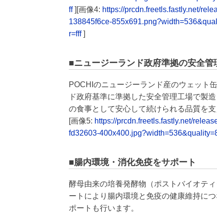
ff
][画像4:
https://prcdn.freetls.fastly.ne
138845f6ce-855x691.png?width=536&qua
r=fff
]
■ニュージーランド政府準拠の安全管
POCHIのニュージーランド産のウェット
ド政府基準に準拠した安全管理工場で製造
の食事として安心して続けられる品質を支
[画像5:
https://prcdn.freetls.fastly.net/r
fd32603-400x400.jpg?width=536&quality=
■腸内環境・消化免疫をサポート
酵母由来の培養発酵物（ポストバイオティ
ートにより腸内環境と免疫の健康維持につ
ポートも行います。