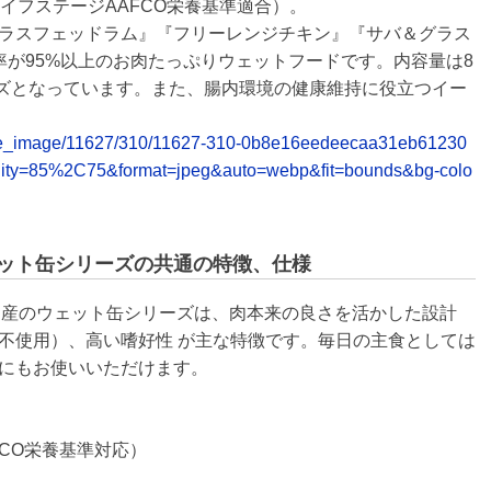
イフステージAAFCO栄養基準適合）。
ラスフェッドラム』『フリーレンジチキン』『サバ＆グラス
率が95%以上のお肉たっぷりウェットフードです。内容量は8
イズとなっています。また、腸内環境の健康維持に役立つイー
release_image/11627/310/11627-310-0b8e16eedeecaa31eb61230
lity=85%2C75&format=jpeg&auto=webp&fit=bounds&bg-colo
ェット缶シリーズの共通の特徴、仕様
ンド産のウェット缶シリーズは、肉本来の良さを活かした設計
不使用）、高い嗜好性 が主な特徴です。毎日の主食としては
にもお使いいただけます。
CO栄養基準対応）