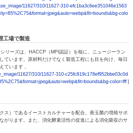
t/release_image/11627/310/11627-310-efc1ba3c6ee351046e1563
lity=85%2C75&format=jpeg&auto=webp&fit=bounds&bg-colo
理工場で製造
缶シリーズは、HACCP（MPI認証）を核に、ニュージーラン
しています。原材料だけでなく製造工程にも目を向け、毎日
えています 。
elease_image/11627/310/11627-310-c25fc819c178ef952bbe03c0d
85%2C75&format=jpeg&auto=webp&fit=bounds&bg-color=fff
]
クス）であるイーストカルチャーを配合。善玉菌の増殖サポ
ながります。また、消化酵素活性の促進による消化吸収のサ