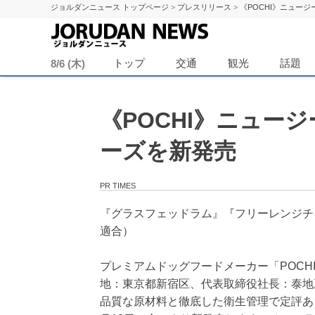
ジョルダンニュース トップページ
>
プレスリリース
>
《POCHI》ニュー
ジョル
トップ
交通
観光
話題
8/6 (木)
《POCHI》ニュー
ーズを新発売
PR TIMES
『グラスフェッドラム』『フリーレンジチ
適合）
プレミアムドッグフードメーカー「POC
地：東京都新宿区、代表取締役社長：泰地正人、T
品質な原材料と徹底した衛生管理で定評あ