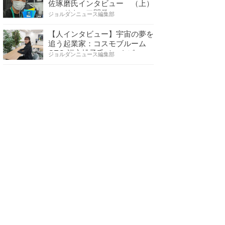
佐琢磨氏インタビュー （上）
ハードウェア開発へ…
ジョルダンニュース編集部
【人インタビュー】宇宙の夢を
追う起業家：コスモブルーム
CEO 福永桃子氏インタビ…
ジョルダンニュース編集部