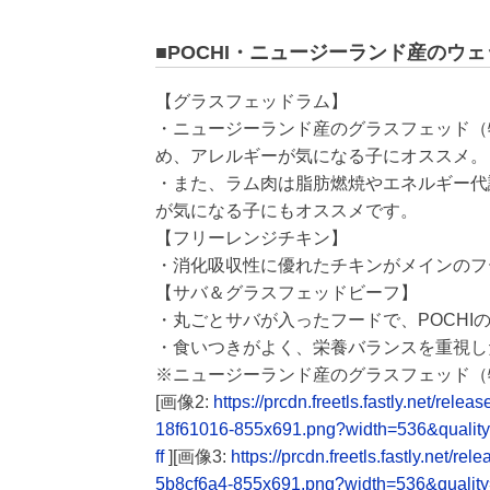
■POCHI・ニュージーランド産のウ
【グラスフェッドラム】
・ニュージーランド産のグラスフェッド（
め、アレルギーが気になる子にオススメ。
・また、ラム肉は脂肪燃焼やエネルギー代
が気になる子にもオススメです。
【フリーレンジチキン】
・消化吸収性に優れたチキンがメインのフ
【サバ＆グラスフェッドビーフ】
・丸ごとサバが入ったフードで、POCH
・食いつきがよく、栄養バランスを重視し
※ニュージーランド産のグラスフェッド（
[画像2:
https://prcdn.freetls.fastly.net/
18f61016-855x691.png?width=536&qualit
ff
][画像3:
https://prcdn.freetls.fastly.net
5b8cf6a4-855x691.png?width=536&qualit