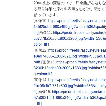
20年以上の変遷の中で、紆余曲折を辿りな
る限り詳細な原材料表示を心がけ、確かな
願っています。
[画像10:
https://prcdn.freetls.fastly.net
145f25db9-680x499.jpg?width=536&quali
fff
][画像11:
https://prcdn.freetls.fastly.
c0777ffa16a5-1800x1200.jpg?width=536&
color=fff
]
[画像12:
https://prcdn.freetls.fastly.net
e8e974606-1200x821.jpg?width=536&qua
r=fff
][画像13:
https://prcdn.freetls.fastly
3200b13ccbb89-2000x1333.jpg?width=53
g-color=fff
]
[画像14:
https://prcdn.freetls.fastly.net
2bc08cfb7-781x800.jpg?width=536&quali
ff
][画像15:
https://prcdn.freetls.fastly.n
57a0931f5f1-860x340.jpg?width=536&qua
r=fff
]