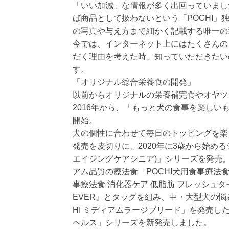
「いい加減」な情報が多く出回っていまし
ば商品として扱わないという「POCHI
の写真や与え方まで細かく記載する唯一の通
今では、インターネット上にはたくさんの
だく理由を考えた時、知っていただきたい
す。
「オリジナル総合栄養食の開発」
以前からオリジナルの栄養補完食やオヤツ
2016年から、「もっと犬の食事を楽し
開始。
犬の個性に合わせて毎日のトッピングを楽し
発売を皮切りに、2020年に3歳から始める
エイジングケアシニア)」シリーズを発売。
アム品質の療法食「POCHI犬用食事療法食
事療法食 消化器ケア 低脂肪 フレッシュタ
EVER』とタッグを組み、中・大型犬の
HI ミディアムラージブリード」を発売し
ヘルス」シリーズを新発売しました。