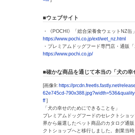
■ウェブサイト
・《POCHI》「総合栄養食ウェットNZ缶
https://www.pochi.co.jp/ext/wet_nz.html
・プレミアムドッグフード専門店・通販「
https://www.pochi.co.jp/
■確かな商品を通じて本当の「犬の幸せ
[画像9:
https://prcdn.freetls.fastly.net/
62e745cd-790x388.jpg?width=536&qualit
ff
]
「犬の幸せのためにできることを」
プレミアムドッグフードのセレクトショップ
界から厳選したペット商品のカタログ通販
クトショップへと移行しました。創業当時