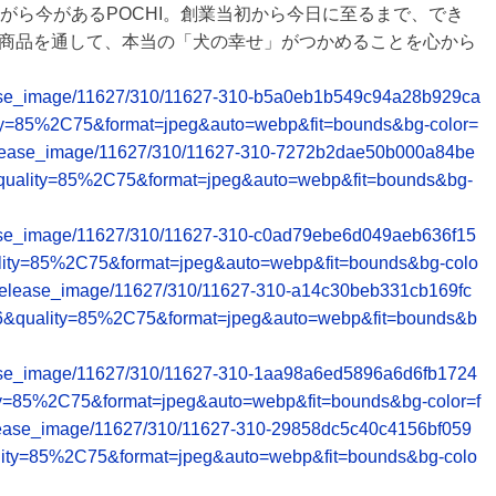
がら今があるPOCHI。創業当初から今日に至るまで、でき
商品を通して、本当の「犬の幸せ」がつかめることを心から
/release_image/11627/310/11627-310-b5a0eb1b549c94a28b929ca
ty=85%2C75&format=jpeg&auto=webp&fit=bounds&bg-color=
net/release_image/11627/310/11627-310-7272b2dae50b000a84be
quality=85%2C75&format=jpeg&auto=webp&fit=bounds&bg-
/release_image/11627/310/11627-310-c0ad79ebe6d049aeb636f15
lity=85%2C75&format=jpeg&auto=webp&fit=bounds&bg-colo
.net/release_image/11627/310/11627-310-a14c30beb331cb169fc
6&quality=85%2C75&format=jpeg&auto=webp&fit=bounds&b
/release_image/11627/310/11627-310-1aa98a6ed5896a6d6fb1724
ty=85%2C75&format=jpeg&auto=webp&fit=bounds&bg-color=f
et/release_image/11627/310/11627-310-29858dc5c40c4156bf059
lity=85%2C75&format=jpeg&auto=webp&fit=bounds&bg-colo