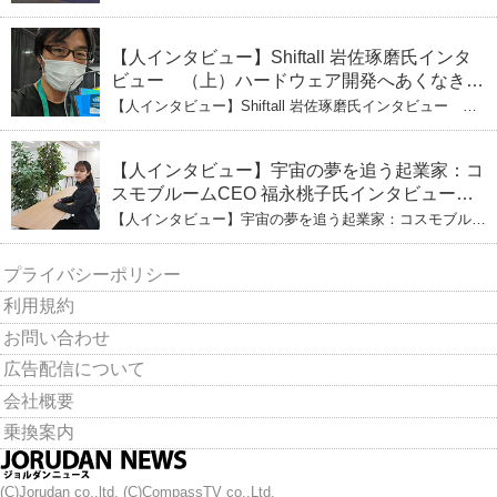
（下）CESへのこだわり VRにかける未来
【人インタビュー】Shiftall 岩佐琢磨氏インタ
ビュー （上）ハードウェア開発へあくなき挑
戦 その起業の経緯とは
【人インタビュー】Shiftall 岩佐琢磨氏インタビュー
（上）ハードウェア開発へあくなき挑戦 その起業の経緯
とは
【人インタビュー】宇宙の夢を追う起業家：コ
スモブルームCEO 福永桃子氏インタビュー
（下）
【人インタビュー】宇宙の夢を追う起業家：コスモブルー
ムCEO 福永桃子氏インタビュー（下）
プライバシーポリシー
利用規約
お問い合わせ
広告配信について
会社概要
乗換案内
(C)Jorudan co.,ltd. (C)CompassTV co.,Ltd.