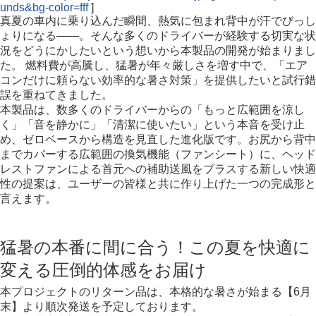
unds&bg-color=fff
]
真夏の車内に乗り込んだ瞬間、熱気に包まれ背中が汗でびっし
ょりになる――。そんな多くのドライバーが経験する切実な状
況をどうにかしたいという想いから本製品の開発が始まりまし
た。 燃料費が高騰し、猛暑が年々厳しさを増す中で、「エア
コンだけに頼らない効率的な暑さ対策」を提供したいと試行錯
誤を重ねてきました。
本製品は、数多くのドライバーからの「もっと広範囲を涼し
く」「音を静かに」「清潔に使いたい」という本音を受け止
め、ゼロベースから構造を見直した進化版です。お尻から背中
までカバーする広範囲の換気機能（ファンシート）に、ヘッド
レストファンによる首元への補助送風をプラスする新しい快適
性の提案は、ユーザーの皆様と共に作り上げた一つの完成形と
言えます。
猛暑の本番に間に合う！この夏を快適に
変える圧倒的体感をお届け
本プロジェクトのリターン品は、本格的な暑さが始まる【6月
末】より順次発送を予定しております。