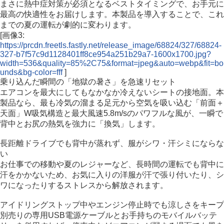
まさに熱中症対策が必須となるベストタイミングで、お手元に
最高の快適性をお届けします。本製品を導入することで、これ
までの夏の運転が劇的に変わります。
[画像3:
https://prcdn.freetls.fastly.net/release_image/68824/327/68824-
327-b7f57c9d1128401ff8ce954a251b29a7-1600x1700.jpg?
width=536&quality=85%2C75&format=jpeg&auto=webp&fit=bo
unds&bg-color=fff
]
乗り込んだ瞬間の「地獄の暑さ」を急速リセット
エアコンを最大にしてもなかなか冷えないシートの接地面。本
製品なら、最も冷気の溜まる足元から空気を吸い込む「前面＋
天面」W吸気構造と最大風速5.8m/sのパワフルな風が、一瞬で
背中とお尻の熱気を強力に「換気」します。
長距離ドライブでも背中が蒸れず、服がシワ・汗シミにならな
い
お仕事での移動や夏のレジャーなど、長時間の運転でも背中に
汗をかかないため、お気に入りの洋服が汗で張り付いたり、シ
ワになったりするストレスから解放されます。
アイドリングストップ中やエンジン停止時でも涼しさをキープ
別売りの専用USB電源ケーブルとお手持ちのモバイルバッテ