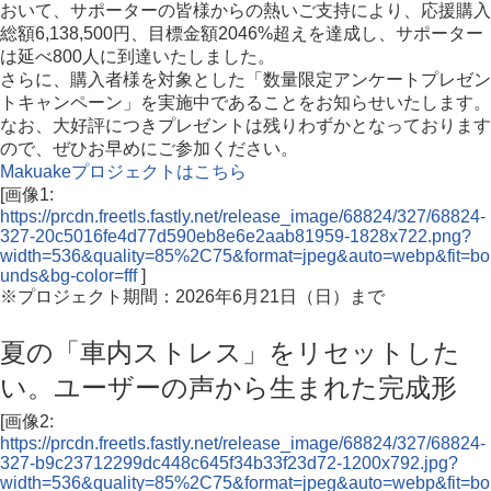
おいて、サポーターの皆様からの熱いご支持により、応援購入
総額6,138,500円、目標金額2046%超えを達成し、サポーター
は延べ800人に到達いたしました。
さらに、購入者様を対象とした「数量限定アンケートプレゼン
トキャンペーン」を実施中であることをお知らせいたします。
なお、大好評につきプレゼントは残りわずかとなっております
ので、ぜひお早めにご参加ください。
Makuakeプロジェクトはこちら
[画像1:
https://prcdn.freetls.fastly.net/release_image/68824/327/68824-
327-20c5016fe4d77d590eb8e6e2aab81959-1828x722.png?
width=536&quality=85%2C75&format=jpeg&auto=webp&fit=bo
unds&bg-color=fff
]
※プロジェクト期間：2026年6月21日（日）まで
夏の「車内ストレス」をリセットした
い。ユーザーの声から生まれた完成形
[画像2:
https://prcdn.freetls.fastly.net/release_image/68824/327/68824-
327-b9c23712299dc448c645f34b33f23d72-1200x792.jpg?
width=536&quality=85%2C75&format=jpeg&auto=webp&fit=bo