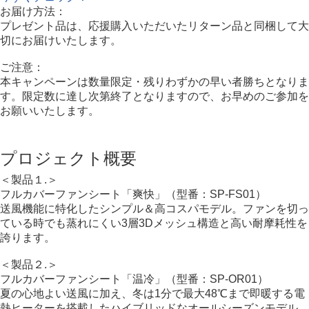
お届け方法：
プレゼント品は、応援購入いただいたリターン品と同梱して大
切にお届けいたします。
ご注意：
本キャンペーンは数量限定・残りわずかの早い者勝ちとなりま
す。限定数に達し次第終了となりますので、お早めのご参加を
お願いいたします。
プロジェクト概要
＜製品１.＞
フルカバーファンシート「爽快」（型番：SP-FS01）
送風機能に特化したシンプル＆高コスパモデル。ファンを切っ
ている時でも蒸れにくい3層3Dメッシュ構造と高い耐摩耗性を
誇ります。
＜製品２.＞
フルカバーファンシート「温冷」（型番：SP-OR01）
夏の心地よい送風に加え、冬は1分で最大48℃まで即暖する電
熱ヒーターを搭載したハイブリッドなオールシーズンモデル。