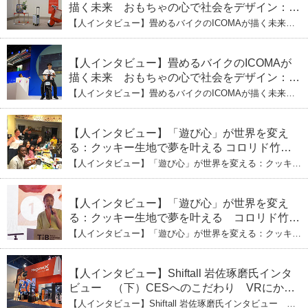
描く未来 おもちゃの心で社会をデザイン：株
式会社ICOMAの代表取締役・生駒崇光
【人インタビュー】畳めるバイクのICOMAが描く未来
（下）おもちゃで社会を変える、「トイボック
おもちゃの心で社会をデザイン：株式会社ICOMAの代表
取締役・生駒崇光 （下）おもちゃで社会を変える、「ト
ス」というデザインメソッド
イボックス」というデザインメソッド
【人インタビュー】畳めるバイクのICOMAが
描く未来 おもちゃの心で社会をデザイン：株
式会社ICOMAの代表取締役・生駒崇光
【人インタビュー】畳めるバイクのICOMAが描く未来
（上）「変形」に魅せられたデザイナーの軌
おもちゃの心で社会をデザイン：株式会社ICOMAの代表
取締役・生駒崇光 （上）「変形」に魅せられたデザイナ
跡
ーの軌跡
【人インタビュー】「遊び心」が世界を変え
る：クッキー生地で夢を叶える コロリド竹内
ひとみ（下） 起業は「影響力」のため。愛と
【人インタビュー】「遊び心」が世界を変える：クッキー
笑いの子育て哲学
生地で夢を叶える コロリド竹内ひとみ（下） 起業は「影
響力」のため。愛と笑いの子育て哲学
【人インタビュー】「遊び心」が世界を変え
る：クッキー生地で夢を叶える コロリド竹内
ひとみ（上） クッキー生地に込めた「誰でも
【人インタビュー】「遊び心」が世界を変える：クッキー
できる」という哲学
生地で夢を叶える コロリド竹内ひとみ（上） クッキー
生地に込めた「誰でもできる」という哲学
【人インタビュー】Shiftall 岩佐琢磨氏インタ
ビュー （下）CESへのこだわり VRにかけ
る未来
【人インタビュー】Shiftall 岩佐琢磨氏インタビュー