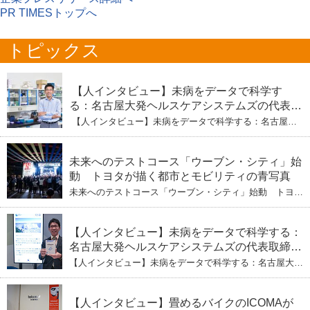
PR TIMESトップへ
トピックス
【人インタビュー】未病をデータで科学す
る：名古屋大発ヘルスケアシステムズの代表取
締役社長・瀧本陽介 【下】「人生80年の暇つ
【人インタビュー】未病をデータで科学する：名古屋大
ぶし」を着実に：理系ニートが挑むヘルスケア
発ヘルスケアシステムズの代表取締役社長・瀧本陽介
【下】「人生80年の暇つぶし」を着実に：理系ニートが
標準化と海外戦略
挑むヘルスケア標準化と海外戦略
未来へのテストコース「ウーブン・シティ」始
動 トヨタが描く都市とモビリティの青写真
未来へのテストコース「ウーブン・シティ」始動 トヨタ
が描く都市とモビリティの青写真
【人インタビュー】未病をデータで科学する：
名古屋大発ヘルスケアシステムズの代表取締役
社長・瀧本陽介 郵送検査で挑む健康の未来
【人インタビュー】未病をデータで科学する：名古屋大発
ヘルスケアシステムズの代表取締役社長・瀧本陽介 郵送
検査で挑む健康の未来
【人インタビュー】畳めるバイクのICOMAが