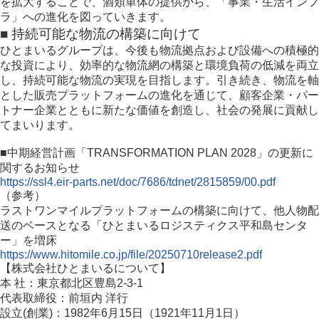
を拡大することで、酒類単体の提供から、「事業・生活インフ
ラ」への進化を図っていきます。
■ 持続可能な物流の構築に向けて
ひとまいるグループは、今後も物流拠点および設備への積極的
な投資により、効率的な物流網の構築と環境負荷の低減を両立
し、持続可能な物流の実現を目指します。引き続き、物流を軸
とした販売プラットフォームの進化を通じて、顧客企業・パー
トナー企業とともに新たな価値を創造し、社会の発展に貢献し
てまいります。
■中期経営計画「TRANSFORMATION PLAN 2028」の更新に
関するお知らせ
https://ssl4.eir-parts.net/doc/7686/tdnet/2815859/00.pdf
（参考）
ラストワンマイルプラットフォームの構築に向けて、他人物配
送のベースとなる「ひとまいるロジスティクス平和島センタ
ー」を増床
https://www.hitomile.co.jp/file/20250710release2.pdf
【株式会社ひとまいるについて】
本 社：東京都北区豊島2-3-1
代表取締役：前垣内 洋行
設立(創業)：1982年6月15日（1921年11月1日）