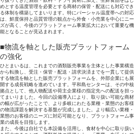
り扱ってきた酒類・飲料・ドライ資材に加え、生鮮食品をはじ
めとする温度管理を必要とする商材の保管・配送にも対応でき
る体制を構築してまいります。特にパーシャル温度帯への対応
は、鮮度保持と品質管理の観点から外食・小売業を中心にニー
ズが高く、今後のプラットフォーム事業拡大において重要な機
能となることが見込まれます。
■物流を軸とした販売プラットフォーム
の強化
ひとまいるは、これまでの酒類販売事業を主体とした事業構造
から転換し、受注・保管・配送・請求決済までを一貫して提供
する物流を軸とした販売プラットフォームを、外部企業にも展
開する成長戦略を進めています。平和島センターは、その中核
拠点として、他人物配送や荷主企業様の指定先への配送を担っ
てまいりました。今回の設備導入により、取り扱い可能な商材
の幅が広がったことで、より多岐にわたる業種・業態のお客様
の物流課題を解決する基盤が完成しました。より幅広い業種・
業態のお客様のニーズに対応可能となり、プラットフォーム事
業の成長を目指します。
また、今後は自社でも本設備を活用し、食材を中心に取り扱い