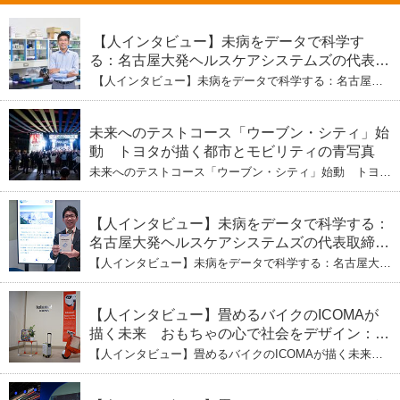
【人インタビュー】未病をデータで科学す
る：名古屋大発ヘルスケアシステムズの代表取
締役社長・瀧本陽介 【下】「人生80年の暇つ
【人インタビュー】未病をデータで科学する：名古屋大
ぶし」を着実に：理系ニートが挑むヘルスケア
発ヘルスケアシステムズの代表取締役社長・瀧本陽介
【下】「人生80年の暇つぶし」を着実に：理系ニートが
標準化と海外戦略
挑むヘルスケア標準化と海外戦略
未来へのテストコース「ウーブン・シティ」始
動 トヨタが描く都市とモビリティの青写真
未来へのテストコース「ウーブン・シティ」始動 トヨタ
が描く都市とモビリティの青写真
【人インタビュー】未病をデータで科学する：
名古屋大発ヘルスケアシステムズの代表取締役
社長・瀧本陽介 郵送検査で挑む健康の未来
【人インタビュー】未病をデータで科学する：名古屋大発
ヘルスケアシステムズの代表取締役社長・瀧本陽介 郵送
検査で挑む健康の未来
【人インタビュー】畳めるバイクのICOMAが
描く未来 おもちゃの心で社会をデザイン：株
式会社ICOMAの代表取締役・生駒崇光
【人インタビュー】畳めるバイクのICOMAが描く未来
（下）おもちゃで社会を変える、「トイボック
おもちゃの心で社会をデザイン：株式会社ICOMAの代表
取締役・生駒崇光 （下）おもちゃで社会を変える、「ト
ス」というデザインメソッド