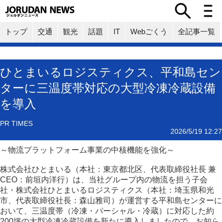
トップ
交通
観光
話題
IT
Webごくう
全記事一覧
ひとまいるロジスティクス、平和島セン
ターに三温度帯対応の大型冷凍冷蔵設備
を導入
PR TIMES
2026/5/19 12:27
～物流プラットフォーム事業の中核機能を強化～
株式会社ひとまいる（本社：東京都北区、代表取締役社長 兼
CEO：前垣内洋行）は、当社グループ内の物流を担う子会
社・株式会社ひとまいるロジスティクス（本社：埼玉県和光
市、代表取締役社長：森山雅司）が運営する平和島センターに
おいて、三温度帯（冷凍・パーシャル・冷蔵）に対応した約
200坪の大型冷凍冷蔵設備を新たに導入しましたので、お知ら