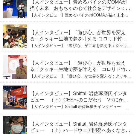
イボックス」というデザインメソッド
【人インタビュー】畳めるバイクのICOMAが
描く未来 おもちゃの心で社会をデザイン：株
式会社ICOMAの代表取締役・生駒崇光
【人インタビュー】畳めるバイクのICOMAが描く未来
（上）「変形」に魅せられたデザイナーの軌
おもちゃの心で社会をデザイン：株式会社ICOMAの代表
取締役・生駒崇光 （上）「変形」に魅せられたデザイナ
跡
ーの軌跡
【人インタビュー】「遊び心」が世界を変え
る：クッキー生地で夢を叶える コロリド竹内
ひとみ（下） 起業は「影響力」のため。愛と
【人インタビュー】「遊び心」が世界を変える：クッキー
笑いの子育て哲学
生地で夢を叶える コロリド竹内ひとみ（下） 起業は「影
響力」のため。愛と笑いの子育て哲学
【人インタビュー】「遊び心」が世界を変え
る：クッキー生地で夢を叶える コロリド竹内
ひとみ（上） クッキー生地に込めた「誰でも
【人インタビュー】「遊び心」が世界を変える：クッキー
できる」という哲学
生地で夢を叶える コロリド竹内ひとみ（上） クッキー
生地に込めた「誰でもできる」という哲学
【人インタビュー】Shiftall 岩佐琢磨氏インタ
ビュー （下）CESへのこだわり VRにかけ
る未来
【人インタビュー】Shiftall 岩佐琢磨氏インタビュー
（下）CESへのこだわり VRにかける未来
【人インタビュー】Shiftall 岩佐琢磨氏インタ
ビュー （上）ハードウェア開発へあくなき挑