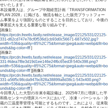
せいたします。
本設備導入は、グループ中期経営計画「TRANSFORMATION
PLAN 2028」に掲げる、物流を軸とした販売プラットフォー
ム事業をより強固なものとすることを目的としており、今後の
事業拡大を支える重要な取り組みです。
[画像1:
https://prcdn.freetls.fastly.net/release_image/22125/331/22125-
331-d62cd747e78cf0f536d1cb93d0c56671-687x502.jpg?
width=536&quality=85%2C75&format=jpeg&auto=webp&fit=bo
unds&bg-color=fff
]
[画像2:
https://prcdn.freetls.fastly.net/release_image/22125/331/22125-
331-f4dea7f8e3d19d1ee146e24f6c65ed3f-540x398.png?
width=536&quality=85%2C75&format=jpeg&auto=webp&fit=bo
unds&bg-color=fff
][画像3:
https://prcdn.freetls.fastly.net/release_image/22125/331/22125-
331-a56f5c98cda947bc828a38899a8d38c1-543x400.png?
width=536&quality=85%2C75&format=jpeg&auto=webp&fit=bo
unds&bg-color=fff
]
今回導入した大型の冷凍冷蔵設備は、2025年7月に増床した平
和島センターの増床スペースにおいて、冷凍・パーシャル・冷
蔵の三温度帯管理を可能とするものです。これにより、従来取