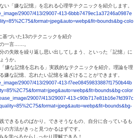
ない「嫌な記憶」を忘れる心理学テクニックを紹介します。
release_image/29007/413/29007-413-6bbb7479ec1a37246a0987e
lity=85%2C75&format=jpeg&auto=webp&fit=bounds&bg-colo
に基づいた13のテクニックを紹介
の一言……。
分の失敗を繰り返し思い出してしまう、といった「記憶」に
ょうか。
の「嫌な記憶を忘れる」実践的なテクニックを紹介。理論を理
る嫌な記憶、忘れたい記憶を遠ざけることができます。
release_image/29007/413/29007-413-f7ee08459833887f1750b44b
ity=85%2C75&format=jpeg&auto=webp&fit=bounds&bg-color
et/release_image/29007/413/29007-413-c90b717e81b16e7fd397c
quality=85%2C75&format=jpeg&auto=webp&fit=bounds&bg-
践できるものばかり。できそうなもの、自分に合っているも
りの方法がきっと見つかるはずです。
くみを学べるからしっかり理解できる！