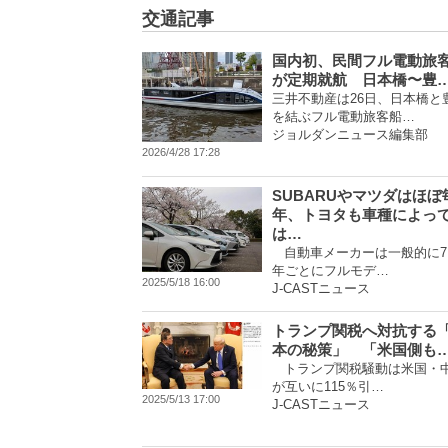
交通記事
国内初、民間フル電動旅
が定期就航 日本橋〜豊
三井不動産は26日、日本橋と
を結ぶフル電動旅客船…
ジョルダンニュース編集部
2026/4/28 17:28
SUBARUやマツダはほぼ
年、トヨタも車種によっ
は…
自動車メーカーは一般的に7
年ごとにフルモデ…
2025/5/18 16:00
J-CASTニュース
トランプ関税へ対抗する
本の秘策」 「米国側も
トランプ関税騒動は米国・
が互いに115％引…
2025/5/13 17:00
J-CASTニュース