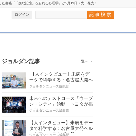
た書籍『「嫌な記憶」を忘れる心理学』が5月19日（火）発売！
ログイン
ジョルダン記事
一覧へ
＞
【人インタビュー】未病をデ
ータで科学する：名古屋大発ヘ
ルスケアシステムズの…
ジョルダンニュース編集部
未来へのテストコース「ウーブ
ン・シティ」始動 トヨタが描
く都市とモビリティの…
ジョルダンニュース編集部
【人インタビュー】未病をデー
タで科学する：名古屋大発ヘル
スケアシステムズの代…
ジョルダンニュース編集部