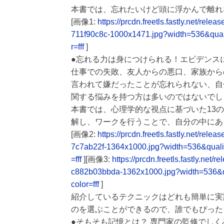
本書では、忘れたいけど頭に浮かんで離れ
[画像1:
https://prcdn.freetls.fastly.net/
711f90c8c-1000x1471.jpg?width=536&qua
r=fff
]
●忘れる力は身につけられる！エビデンス
仕事での失敗、友人からの悪口、家族から
言われて嫌だったことが忘れられない、自
関する悩みを持つ方は多いのではないでし
本書では、心理学的な視点に基づいた13
解し、ワークを行うことで、自分の中にあ
[画像2:
https://prcdn.freetls.fastly.net/
7c7ab22f-1364x1000.jpg?width=536&qual
=fff
][画像3:
https://prcdn.freetls.fastly.n
c882b03bbda-1362x1000.jpg?width=536&
color=fff
]
紹介しているテクニックはどれも簡単に実
のを選ぶことができるので、誰でもぴった
●そもそも記憶とは？ 専門家の監修でし