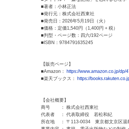
■著者：小林正法
■発行元：株式会社西東社
■発売日：2026年5月19日（火）
■価格：定価1,540円（1,400円 + 税）
■判型・ページ数：四六/192ページ
■ISBN：9784791635245
【販売ページ】
■Amazon：
https://www.amazon.co.jp/dp
■楽天ブックス：
https://books.rakuten.co.
【会社概要】
商号 ： 株式会社西東社
代表者 ： 代表取締役 若松和紀
所在地 ： 〒113-0034 東京都文京区湯島2
事業内容 ： 書籍、電子出版物などの制作