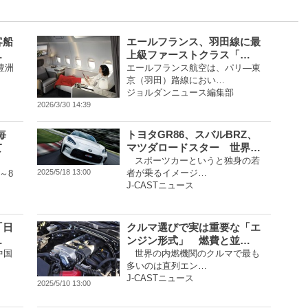
客船
エールフランス、羽田線に最
…
上級ファーストクラス「…
豊洲
エールフランス航空は、パリ―東
京（羽田）路線におい…
ジョルダンニュース編集部
2026/3/30 14:39
毎
トヨタGR86、スバルBRZ、
て
マツダロードスター 世界…
スポーツカーというと独身の若
者が乗るイメージ…
2025/5/18 13:00
～8
J-CASTニュース
「日
クルマ選びで実は重要な「エ
…
ンジン形式」 燃費と並…
中国
世界の内燃機関のクルマで最も
多いのは直列エン…
J-CASTニュース
2025/5/10 13:00