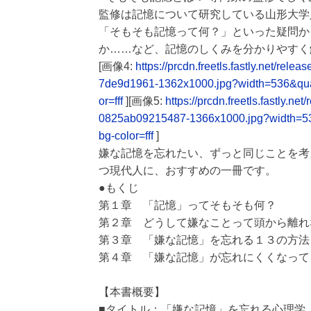
監修は記憶について研究している山形大学
「そもそも記憶って何？」といった疑問か
か……など、記憶のしくみを分かりやすく
[画像4:
https://prcdn.freetls.fastly.net/
7de9d1961-1362x1000.jpg?width=536&qu
or=fff
][画像5:
https://prcdn.freetls.fastly
0825ab09215487-1366x1000.jpg?width=5
bg-color=fff
]
嫌な記憶を忘れたい、ずっと同じことを考
つ現代人に、おすすめの一冊です。
●もくじ
第１章 「記憶」ってそもそも何？
第２章 どうして嫌なことって頭から離れ
第３章 「嫌な記憶」を忘れる１３の方法
第４章 「嫌な記憶」が忘れにくくなって
【本書概要】
■タイトル：「嫌な記憶」を忘れる心理学