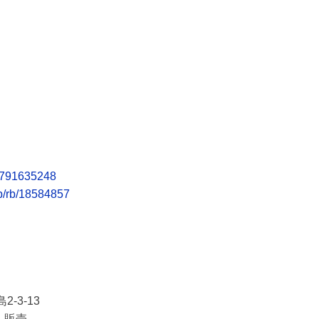
/4791635248
jp/rb/18584857
-3-13
・販売