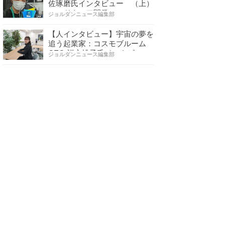
佐琢磨氏インタビュー （上）
ハードウェア開発へ…
ジョルダンニュース編集部
【人インタビュー】宇宙の夢を
追う起業家：コスモブルーム
CEO 福永桃子氏インタビ…
ジョルダンニュース編集部