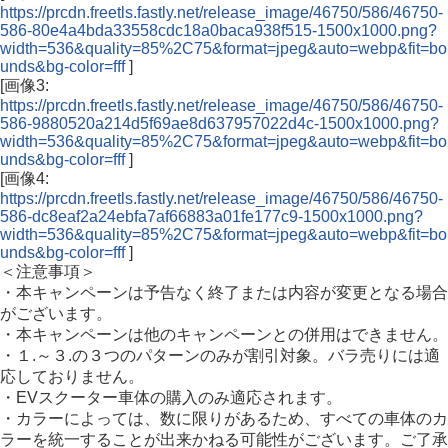
https://prcdn.freetls.fastly.net/release_image/46750/586/46750-
586-80e4a4bda33558cdc18a0baca938f515-1500x1000.png?
width=536&quality=85%2C75&format=jpeg&auto=webp&fit=bo
unds&bg-color=fff
]
[画像3:
https://prcdn.freetls.fastly.net/release_image/46750/586/46750-
586-9880520a214d5f69ae8d637957022d4c-1500x1000.png?
width=536&quality=85%2C75&format=jpeg&auto=webp&fit=bo
unds&bg-color=fff
]
[画像4:
https://prcdn.freetls.fastly.net/release_image/46750/586/46750-
586-dc8eaf2a24ebfa7af66883a01fe177c9-1500x1000.png?
width=536&quality=85%2C75&format=jpeg&auto=webp&fit=bo
unds&bg-color=fff
]
＜注意事項＞
・本キャンペーンは予告なく終了または内容が変更となる場合
がございます。
・本キャンペーンは他のキャンペーンとの併用はできません。
・１.～３.の３つのパターンのみが割引対象。バラ売りには適
応しておりません。
・EVスクーター車体の購入のみ適応されます。
・カラーによっては、数に限りがあるため、すべての車体のカ
ラーを統一することが出来かねる可能性がございます。ご了承