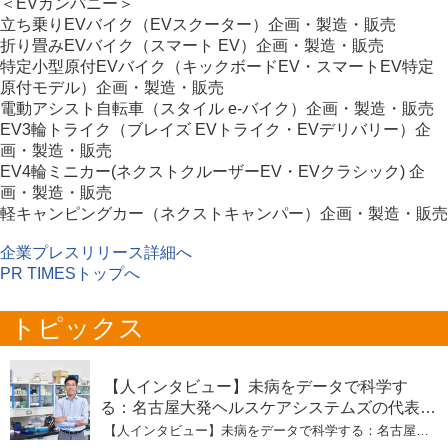
＜EVカンパニー＞
立ち乗りEVバイク（EVスクーター）企画・製造・販売
折り畳みEVバイク（スマート EV）企画・製造・販売
特定小型原付EVバイク（キックボードEV・スマートEV特定
原付モデル）企画・製造・販売
電動アシスト自転車（スタイル e-バイク）企画・製造・販売
EV3輪トライク（ブレイズ EVトライク・EVデリバリー）企
画・製造・販売
EV4輪ミニカー(ネクストクルーザーEV・EVクラシック) 企
画・製造・販売
軽キャンピングカー（ネクストキャンパー）企画・製造・販売
企業プレスリリース詳細へ
PR TIMESトップへ
トピックス
【人インタビュー】未病をデータで科学す
る：名古屋大発ヘルスケアシステムズの代表取
締役社長・瀧本陽介 【下】「人生80年の暇つ
【人インタビュー】未病をデータで科学する：名古屋大