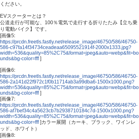
ください。
EVスクーターとは？
公道走行が可能な、100％電気で走行する折りたたみ【立ち乗
り電動バイク】です。
[画像5:
https://prcdn.freetls.fastly.net/release_image/46750/586/46750-
586-c97fa14f34734ceadeaa65095521914f-2000x1333.jpg?
width=536&quality=85%2C75&format=jpeg&auto=webp&fit=bo
unds&bg-color=fff
]
[画像6:
https://prcdn.freetls.fastly.net/release_image/46750/586/46750-
586-2a141d22f972c1f0b11714ab3a99dba6-1500x1000.png?
width=536&quality=85%2C75&format=jpeg&auto=webp&fit=bo
unds&bg-color=fff
]
[画像7:
https://prcdn.freetls.fastly.net/release_image/46750/586/46750-
586-af7bef34c4a5623cb7b2938710184c7d-1500x1000.png?
width=536&quality=85%2C75&format=jpeg&auto=webp&fit=bo
unds&bg-color=fff
]カラー展開（カーキ、ブラック、ワインレ
ッド、ホワイト）
[画像8: