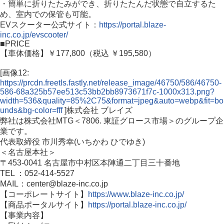
・簡単に折りたたみができ、折りたたんだ状態で自立するた
め、室内での保管も可能。
EVスクーター公式サイト：
https://portal.blaze-
inc.co.jp/evscooter/
■PRICE
【車体価格】￥177,800（税込 ￥195,580）
[画像12:
https://prcdn.freetls.fastly.net/release_image/46750/586/46750-
586-68a325b57ee513c53bb2bb8973671f7c-1000x313.png?
width=536&quality=85%2C75&format=jpeg&auto=webp&fit=bo
unds&bg-color=fff
]株式会社 ブレイズ
弊社は株式会社MTG＜7806. 東証グロース市場＞のグループ企
業です。
代表取締役 市川秀幸(いちかわ ひでゆき)
＜名古屋本社＞
〒453-0041 名古屋市中村区本陣通二丁目三十番地
TEL ：052-414-5527
MAIL：center@blaze-inc.co.jp
【コーポレートサイト】
https://www.blaze-inc.co.jp/
【商品ポータルサイト】
https://portal.blaze-inc.co.jp/
【事業内容】