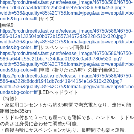
https://prcdn.freetls.fastly.net/release_image/46750/586/46750-
586-1d0d7caa44dcf42d25b060eeb5dec836-990x453.png?
width=536&quality=85%2C75&format=jpeg&auto=webp&fit=bo
unds&bg-color=fff
]サイズ
[画像9:
https://prcdn.freetls.fastly.net/release_image/46750/586/46750-
586-012a132504b0b072b155734672d29228-510x320.jpg?
width=536&quality=85%2C75&format=jpeg&auto=webp&fit=bo
unds&bg-color=fff
]サスペンション[画像10:
https://prcdn.freetls.fastly.net/release_image/46750/586/46750-
586-a644fc55c21bbc7c34dfad01923c0a49-780x520.jpg?
width=536&quality=85%2C75&format=jpeg&auto=webp&fit=bo
unds&bg-color=fff
]車載（折りたたみ時）の様子[画像11:
https://prcdn.freetls.fastly.net/release_image/46750/586/46750-
586-ea322fc8dcdf1941db7cd41944154e1d-510x320.jpg?
width=536&quality=85%2C75&format=jpeg&auto=webp&fit=bo
unds&bg-color=fff
]LEDヘッドライト
《特徴》
・家庭用コンセントから約3.5時間で満充電となり、走行可能
距離は約35km
・サドル付きで立っても座っても運転でき、ハンドル、サドル
の高さは身長に合わせて調整が可能。
・前後両輪にサスペンションがあり、長時間でも楽々運転。