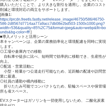
購入いただくことで、より大きな割引を適用し、企業のコスト
削減と環境対応の両立をサポートします。
[画像1:
https://prcdn.freetls.fastly.net/release_image/46750/586/46750-
586-2d8567d7714aa77a9acc7db08e2bd503-1500x1000.png?
width=536&quality=85%2C75&format=jpeg&auto=webp&fit=bo
unds&bg-color=fff
]
■導入メリットと活用シーン
本キャンペーンは、企業の業務効率化と環境配慮を同時に実現
します。
◎工場や倉庫内での移動
自転車や徒歩に比べ、短時間で効率的に移動でき、生産性が
向上。
◎配送・営業活動に
小型・軽量かつ公道走行可能なため、近距離の配達や訪問営
業に最適。
◎社員の通勤や構内移動に
折りたたみ可能でコンパクトなため、駐輪スペースや保管場
所も省スペース。
EVスクーターはガソリンを一切使用しないため、 二酸化炭素
排出ゼロ。