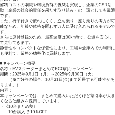
燃料コストの削減や環境負荷の低減を実現し、企業のCSR活
動（企業の社会的責任を果たす取り組み）の一環としても最適
です。
また、椅子付きで疲れにくく、立ち乗り・座り乗りの両方が可
能なため、年齢や体格を問わず万人に受け入れられるモデルで
す。
さらに原付登録のため、最高速度は30km/hで、公道を安心し
て走行できます。
静音性やコンパクトな保管性により、工場や倉庫内での利用に
も便利で、業務の効率化に貢献します。
■キャンペーン概要
名称：EVスクーターまとめてECO割キャンペーン
期間：2025年9月1日（月）～2025年9月30日（火）
（※ご好評の場合、10月31日(金)まで延長する可能性があ
ります。）
内容：
本キャンペーンでは、まとめて購入いただくほど割引率が大き
くなる仕組みを採用しています。
・《10台まとめ割》
10台購入で 10％OFF