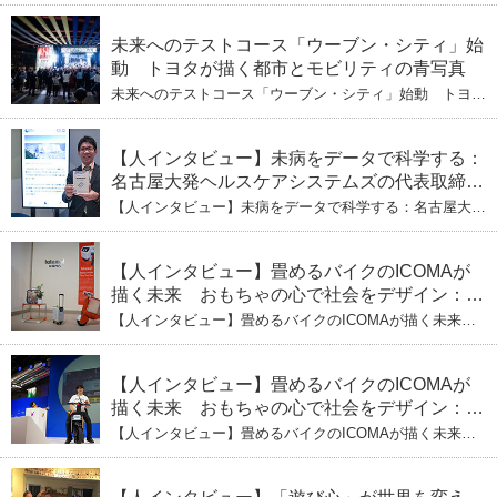
ぶし」を着実に：理系ニートが挑むヘルスケア
発ヘルスケアシステムズの代表取締役社長・瀧本陽介
【下】「人生80年の暇つぶし」を着実に：理系ニートが
標準化と海外戦略
挑むヘルスケア標準化と海外戦略
未来へのテストコース「ウーブン・シティ」始
動 トヨタが描く都市とモビリティの青写真
未来へのテストコース「ウーブン・シティ」始動 トヨタ
が描く都市とモビリティの青写真
【人インタビュー】未病をデータで科学する：
名古屋大発ヘルスケアシステムズの代表取締役
社長・瀧本陽介 郵送検査で挑む健康の未来
【人インタビュー】未病をデータで科学する：名古屋大発
ヘルスケアシステムズの代表取締役社長・瀧本陽介 郵送
検査で挑む健康の未来
【人インタビュー】畳めるバイクのICOMAが
描く未来 おもちゃの心で社会をデザイン：株
式会社ICOMAの代表取締役・生駒崇光
【人インタビュー】畳めるバイクのICOMAが描く未来
（下）おもちゃで社会を変える、「トイボック
おもちゃの心で社会をデザイン：株式会社ICOMAの代表
取締役・生駒崇光 （下）おもちゃで社会を変える、「ト
ス」というデザインメソッド
イボックス」というデザインメソッド
【人インタビュー】畳めるバイクのICOMAが
描く未来 おもちゃの心で社会をデザイン：株
式会社ICOMAの代表取締役・生駒崇光
【人インタビュー】畳めるバイクのICOMAが描く未来
（上）「変形」に魅せられたデザイナーの軌
おもちゃの心で社会をデザイン：株式会社ICOMAの代表
取締役・生駒崇光 （上）「変形」に魅せられたデザイナ
跡
ーの軌跡