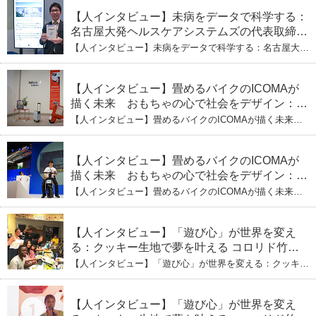
【人インタビュー】未病をデータで科学する：
名古屋大発ヘルスケアシステムズの代表取締役
社長・瀧本陽介 郵送検査で挑む健康の未来
【人インタビュー】未病をデータで科学する：名古屋大発
ヘルスケアシステムズの代表取締役社長・瀧本陽介 郵送
検査で挑む健康の未来
【人インタビュー】畳めるバイクのICOMAが
描く未来 おもちゃの心で社会をデザイン：株
式会社ICOMAの代表取締役・生駒崇光
【人インタビュー】畳めるバイクのICOMAが描く未来
（下）おもちゃで社会を変える、「トイボック
おもちゃの心で社会をデザイン：株式会社ICOMAの代表
取締役・生駒崇光 （下）おもちゃで社会を変える、「ト
ス」というデザインメソッド
イボックス」というデザインメソッド
【人インタビュー】畳めるバイクのICOMAが
描く未来 おもちゃの心で社会をデザイン：株
式会社ICOMAの代表取締役・生駒崇光
【人インタビュー】畳めるバイクのICOMAが描く未来
（上）「変形」に魅せられたデザイナーの軌
おもちゃの心で社会をデザイン：株式会社ICOMAの代表
取締役・生駒崇光 （上）「変形」に魅せられたデザイナ
跡
ーの軌跡
【人インタビュー】「遊び心」が世界を変え
る：クッキー生地で夢を叶える コロリド竹内
ひとみ（下） 起業は「影響力」のため。愛と
【人インタビュー】「遊び心」が世界を変える：クッキー
笑いの子育て哲学
生地で夢を叶える コロリド竹内ひとみ（下） 起業は「影
響力」のため。愛と笑いの子育て哲学
【人インタビュー】「遊び心」が世界を変え