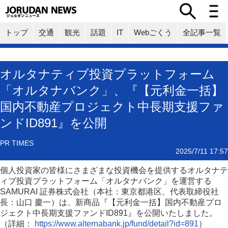
トップ
交通
観光
話題
IT
Webごくう
全記事一覧
オルタナティブ投資プラットフォーム
「オルタナバンク」、『【元利金一括】
国内不動産プロジェクト中長期支援ファ
ンドID891』を公開
PR TIMES
2025/7/11 17:57
個人投資家の皆様にさまざまな投資機会を提供するオルタナテ
ィブ投資プラットフォーム「オルタナバンク」を運営する
SAMURAI 証券株式会社（本社：東京都港区、代表取締役社
長：山口 慶一）は、新商品『【元利金一括】国内不動産プロ
ジェクト中長期支援ファンドID891』を公開いたしました。
（詳細：
https://www.alternabank.jp/fund/detail?id=891
）