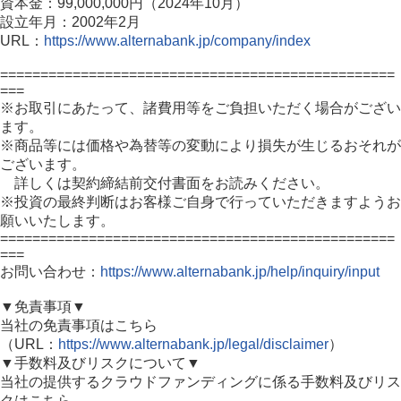
資本金：99,000,000円（2024年10月）
設立年月：2002年2月
URL：
https://www.alternabank.jp/company/index
=================================================
===
※お取引にあたって、諸費用等をご負担いただく場合がござい
ます。
※商品等には価格や為替等の変動により損失が生じるおそれが
ございます。
詳しくは契約締結前交付書面をお読みください。
※投資の最終判断はお客様ご自身で行っていただきますようお
願いいたします。
=================================================
===
お問い合わせ：
https://www.alternabank.jp/help/inquiry/input
▼免責事項▼
当社の免責事項はこちら
（URL：
https://www.alternabank.jp/legal/disclaimer
）
▼手数料及びリスクについて▼
当社の提供するクラウドファンディングに係る手数料及びリス
クはこちら