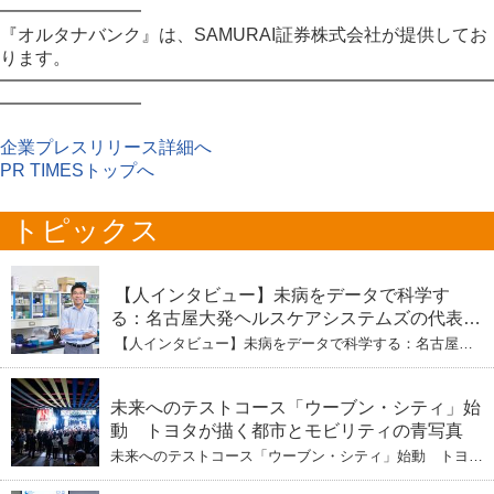
━━━━━━━━
『オルタナバンク』は、SAMURAI証券株式会社が提供してお
ります。
━━━━━━━━━━━━━━━━━━━━━━━━━━━━
━━━━━━━━
企業プレスリリース詳細へ
PR TIMESトップへ
トピックス
【人インタビュー】未病をデータで科学す
る：名古屋大発ヘルスケアシステムズの代表取
締役社長・瀧本陽介 【下】「人生80年の暇つ
【人インタビュー】未病をデータで科学する：名古屋大
ぶし」を着実に：理系ニートが挑むヘルスケア
発ヘルスケアシステムズの代表取締役社長・瀧本陽介
【下】「人生80年の暇つぶし」を着実に：理系ニートが
標準化と海外戦略
挑むヘルスケア標準化と海外戦略
未来へのテストコース「ウーブン・シティ」始
動 トヨタが描く都市とモビリティの青写真
未来へのテストコース「ウーブン・シティ」始動 トヨタ
が描く都市とモビリティの青写真