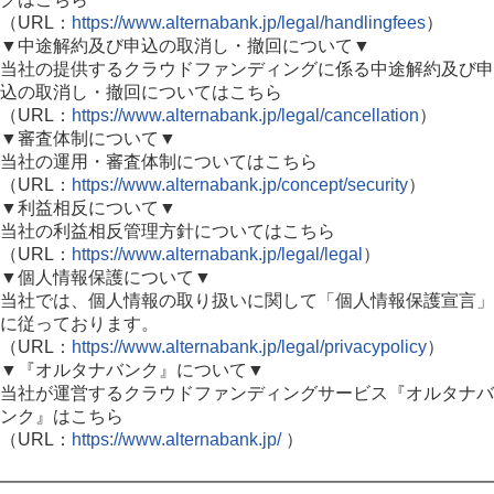
（URL：
https://www.alternabank.jp/legal/handlingfees
）
▼中途解約及び申込の取消し・撤回について▼
当社の提供するクラウドファンディングに係る中途解約及び申
込の取消し・撤回についてはこちら
（URL：
https://www.alternabank.jp/legal/cancellation
）
▼審査体制について▼
当社の運用・審査体制についてはこちら
（URL：
https://www.alternabank.jp/concept/security
）
▼利益相反について▼
当社の利益相反管理方針についてはこちら
（URL：
https://www.alternabank.jp/legal/legal
）
▼個人情報保護について▼
当社では、個人情報の取り扱いに関して「個人情報保護宣言」
に従っております。
（URL：
https://www.alternabank.jp/legal/privacypolicy
）
▼『オルタナバンク』について▼
当社が運営するクラウドファンディングサービス『オルタナバ
ンク』はこちら
（URL：
https://www.alternabank.jp/
）
━━━━━━━━━━━━━━━━━━━━━━━━━━━━