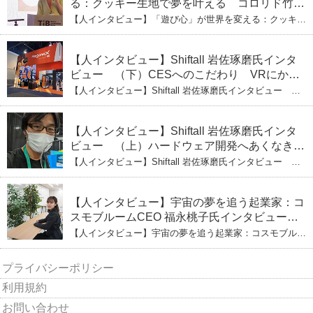
る：クッキー生地で夢を叶える コロリド竹内
ひとみ（上） クッキー生地に込めた「誰でも
【人インタビュー】「遊び心」が世界を変える：クッキー
できる」という哲学
生地で夢を叶える コロリド竹内ひとみ（上） クッキー
生地に込めた「誰でもできる」という哲学
【人インタビュー】Shiftall 岩佐琢磨氏インタ
ビュー （下）CESへのこだわり VRにかけ
る未来
【人インタビュー】Shiftall 岩佐琢磨氏インタビュー
（下）CESへのこだわり VRにかける未来
【人インタビュー】Shiftall 岩佐琢磨氏インタ
ビュー （上）ハードウェア開発へあくなき挑
戦 その起業の経緯とは
【人インタビュー】Shiftall 岩佐琢磨氏インタビュー
（上）ハードウェア開発へあくなき挑戦 その起業の経緯
とは
【人インタビュー】宇宙の夢を追う起業家：コ
スモブルームCEO 福永桃子氏インタビュー
（下）
【人インタビュー】宇宙の夢を追う起業家：コスモブルー
ムCEO 福永桃子氏インタビュー（下）
プライバシーポリシー
利用規約
お問い合わせ