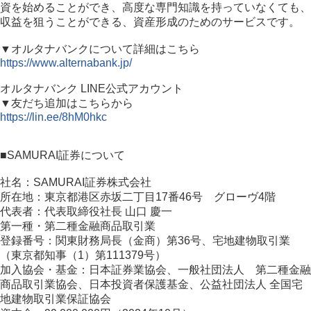
資を始めることができ、高度な専門知識を持っていなくても、
収益を狙うことができる、資産形成のためのサービスです。
▼オルタナバンクについて詳細はこちら
https://www.alternabank.jp/
オルタナバンク LINE公式アカウント
▼友だち追加はこちらから
https://lin.ee/8hM0hkc
■SAMURAI証券について
社名：SAMURAI証券株式会社
所在地：東京都港区赤坂二丁目17番46号 グローヴ4階
代表者：代表取締役社長 山口 慶一
第一種・第二種金融商品取引業
登録番号：関東財務局長（金商）第36号、宅地建物取引業
（東京都知事（1）第111379号）
加入協会・基金：日本証券業協会、一般社団法人 第二種金融
商品取引業協会、日本投資者保護基金、公益社団法人 全国宅
地建物取引業保証協会