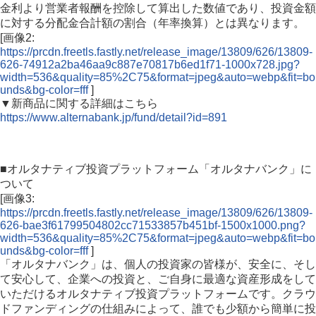
金利より営業者報酬を控除して算出した数値であり、投資金額
に対する分配金合計額の割合（年率換算）とは異なります。
[画像2:
https://prcdn.freetls.fastly.net/release_image/13809/626/13809-
626-74912a2ba46aa9c887e70817b6ed1f71-1000x728.jpg?
width=536&quality=85%2C75&format=jpeg&auto=webp&fit=bo
unds&bg-color=fff
]
▼新商品に関する詳細はこちら
https://www.alternabank.jp/fund/detail?id=891
■オルタナティブ投資プラットフォーム「オルタナバンク」に
ついて
[画像3:
https://prcdn.freetls.fastly.net/release_image/13809/626/13809-
626-bae3f61799504802cc71533857b451bf-1500x1000.png?
width=536&quality=85%2C75&format=jpeg&auto=webp&fit=bo
unds&bg-color=fff
]
「オルタナバンク」は、個人の投資家の皆様が、安全に、そし
て安心して、企業への投資と、ご自身に最適な資産形成をして
いただけるオルタナティブ投資プラットフォームです。クラウ
ドファンディングの仕組みによって、誰でも少額から簡単に投