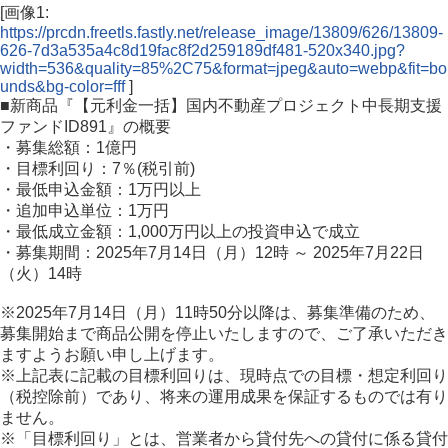
[画像1:
https://prcdn.freetls.fastly.net/release_image/13809/626/13809-
626-7d3a535a4c8d19fac8f2d259189df481-520x340.jpg?
width=536&quality=85%2C75&format=jpeg&auto=webp&fit=bo
unds&bg-color=fff
]
■新商品『【元利金一括】国内不動産プロジェクト中長期支援
ファンドID891』の概要
・募集総額：1億円
・目標利回り：7％(税引前)
・最低申込金額：1万円以上
・追加申込単位：1万円
・最低成立金額：1,000万円以上の投資申込で成立
・募集期間：2025年7月14日（月）12時 ～ 2025年7月22日
（火）14時
※2025年7月14日（月）11時50分以降は、募集準備のため、
募集開始まで商品公開を停止いたしますので、ご了承いただき
ますようお願い申し上げます。
※上記表に記載の目標利回りは、現時点での目標・想定利回り
（税控除前）であり、将来の運用成果を保証するものでは有り
ません。
※「目標利回り」とは、営業者から貸付先への貸付に係る貸付