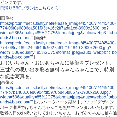
ピングです。
日帰りBBQプランはこちらから
[画像4:
https://prcdn.freetls.fastly.net/release_image/45400/774/45400-
774-06f0e6806ca501f93c416c2ff7ada1cd-3900x2600.jpg?
width=536&quality=85%2C75&format=jpeg&auto=webp&fit=bo
unds&bg-color=fff
][画像5:
https://prcdn.freetls.fastly.net/release_image/45400/774/45400-
774-0f8ca189c24c664dfc5027a612194840-3900x2600.jpg?
width=536&quality=85%2C75&format=jpeg&auto=webp&fit=bo
unds&bg-color=fff
]
おじいちゃん・おばあちゃんに笑顔をプレゼント。
三世代の思い出を彩る無料ちゃんちゃんこで、特別
な記念写真を。
[画像6:
https://prcdn.freetls.fastly.net/release_image/45400/774/45400-
774-b7b148316e86904fdf5978b845fd8572-3900x2603.jpg?
width=536&quality=85%2C75&format=jpeg&auto=webp&fit=bo
unds&bg-color=fff
]シルバーウィーク期間中、ウッドデザイン
パーク瀬戸ではちゃんちゃんこを無料でレンタルいたします。
敬老の日のお祝いとしておじいちゃん・おばあちゃんに袖を通