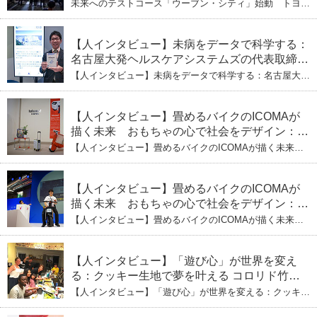
未来へのテストコース「ウーブン・シティ」始動 トヨタ
が描く都市とモビリティの青写真
【人インタビュー】未病をデータで科学する：
名古屋大発ヘルスケアシステムズの代表取締役
社長・瀧本陽介 郵送検査で挑む健康の未来
【人インタビュー】未病をデータで科学する：名古屋大発
ヘルスケアシステムズの代表取締役社長・瀧本陽介 郵送
検査で挑む健康の未来
【人インタビュー】畳めるバイクのICOMAが
描く未来 おもちゃの心で社会をデザイン：株
式会社ICOMAの代表取締役・生駒崇光
【人インタビュー】畳めるバイクのICOMAが描く未来
（下）おもちゃで社会を変える、「トイボック
おもちゃの心で社会をデザイン：株式会社ICOMAの代表
取締役・生駒崇光 （下）おもちゃで社会を変える、「ト
ス」というデザインメソッド
イボックス」というデザインメソッド
【人インタビュー】畳めるバイクのICOMAが
描く未来 おもちゃの心で社会をデザイン：株
式会社ICOMAの代表取締役・生駒崇光
【人インタビュー】畳めるバイクのICOMAが描く未来
（上）「変形」に魅せられたデザイナーの軌
おもちゃの心で社会をデザイン：株式会社ICOMAの代表
取締役・生駒崇光 （上）「変形」に魅せられたデザイナ
跡
ーの軌跡
【人インタビュー】「遊び心」が世界を変え
る：クッキー生地で夢を叶える コロリド竹内
ひとみ（下） 起業は「影響力」のため。愛と
【人インタビュー】「遊び心」が世界を変える：クッキー
笑いの子育て哲学
生地で夢を叶える コロリド竹内ひとみ（下） 起業は「影