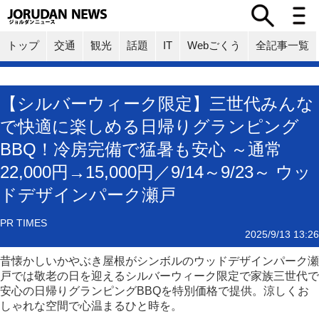
トップ
交通
観光
話題
IT
Webごくう
全記事一覧
【シルバーウィーク限定】三世代みんな
で快適に楽しめる日帰りグランピング
BBQ！冷房完備で猛暑も安心 ～通常
22,000円→15,000円／9/14～9/23～ ウッ
ドデザインパーク瀬戸
PR TIMES
2025/9/13 13:26
昔懐かしいかやぶき屋根がシンボルのウッドデザインパーク瀬
戸では敬老の日を迎えるシルバーウィーク限定で家族三世代で
安心の日帰りグランピングBBQを特別価格で提供。涼しくお
しゃれな空間で心温まるひと時を。