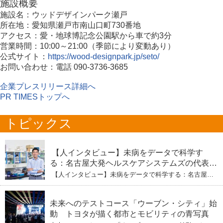
施設概要
施設名：ウッドデザインパーク瀬戸
所在地：愛知県瀬戸市南山口町730番地
アクセス：愛・地球博記念公園駅から車で約3分
営業時間：10:00～21:00（季節により変動あり）
公式サイト：
https://wood-designpark.jp/seto/
お問い合わせ：電話 090-3736-3685
企業プレスリリース詳細へ
PR TIMESトップへ
トピックス
【人インタビュー】未病をデータで科学す
る：名古屋大発ヘルスケアシステムズの代表取
締役社長・瀧本陽介 【下】「人生80年の暇つ
【人インタビュー】未病をデータで科学する：名古屋大
ぶし」を着実に：理系ニートが挑むヘルスケア
発ヘルスケアシステムズの代表取締役社長・瀧本陽介
【下】「人生80年の暇つぶし」を着実に：理系ニートが
標準化と海外戦略
挑むヘルスケア標準化と海外戦略
未来へのテストコース「ウーブン・シティ」始
動 トヨタが描く都市とモビリティの青写真