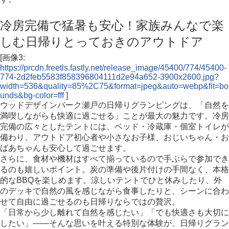
冷房完備で猛暑も安心！家族みんなで楽
しむ日帰りとっておきのアウトドア
[画像3:
https://prcdn.freetls.fastly.net/release_image/45400/774/45400-
774-2d2feb5583f858396804111d2e94a652-3900x2600.jpg?
width=536&quality=85%2C75&format=jpeg&auto=webp&fit=bo
unds&bg-color=fff
]
ウッドデザインパーク瀬戸の日帰りグランピングは、「自然を
満喫しながらも快適に過ごせる」ことが最大の魅力です。冷房
完備の広々としたテントには、ベッド・冷蔵庫・個室トイレが
備わり、アウトドア初心者や小さなお子様、おじいちゃん・お
ばあちゃんも安心して過ごせます。
さらに、食材や機材はすべて揃っているので手ぶらで参加でき
るのも嬉しいポイント。炭の準備や後片付けの手間なく、本格
的なBBQを楽しめます。涼しいテントでひと休みしたり、外
のデッキで自然の風を感じながら食事したりと、シーンに合わ
せて自由に過ごせるのも日帰りならではの贅沢。
「日常から少し離れて自然を感じたい」「でも快適さも大切に
したい」――そんな思いを叶える特別な体験が、日帰りグラン