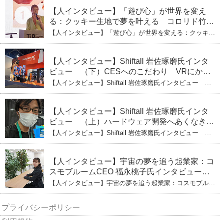
響力」のため。愛と笑いの子育て哲学
【人インタビュー】「遊び心」が世界を変え
る：クッキー生地で夢を叶える コロリド竹内
ひとみ（上） クッキー生地に込めた「誰でも
【人インタビュー】「遊び心」が世界を変える：クッキー
できる」という哲学
生地で夢を叶える コロリド竹内ひとみ（上） クッキー
生地に込めた「誰でもできる」という哲学
【人インタビュー】Shiftall 岩佐琢磨氏インタ
ビュー （下）CESへのこだわり VRにかけ
る未来
【人インタビュー】Shiftall 岩佐琢磨氏インタビュー
（下）CESへのこだわり VRにかける未来
【人インタビュー】Shiftall 岩佐琢磨氏インタ
ビュー （上）ハードウェア開発へあくなき挑
戦 その起業の経緯とは
【人インタビュー】Shiftall 岩佐琢磨氏インタビュー
（上）ハードウェア開発へあくなき挑戦 その起業の経緯
とは
【人インタビュー】宇宙の夢を追う起業家：コ
スモブルームCEO 福永桃子氏インタビュー
（下）
【人インタビュー】宇宙の夢を追う起業家：コスモブルー
ムCEO 福永桃子氏インタビュー（下）
プライバシーポリシー