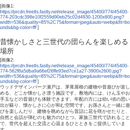
[画像1:
https://prcdn.freetls.fastly.net/release_image/45400/774/45400-
774-203cdc398e10f2559d90eb25c02d4930-1200x800.png?
width=536&quality=85%2C75&format=jpeg&auto=webp&fit=bo
unds&bg-color=fff
]
昔懐かしさと三世代の団らんを楽しめる
場所
[画像2:
https://prcdn.freetls.fastly.net/release_image/45400/774/45400-
774-562f8a5dba9a66ef26ffe93ed7ce1a27-3900x2600.jpg?
width=536&quality=85%2C75&format=jpeg&auto=webp&fit=bo
unds&bg-color=fff
]
ウッドデザインパーク瀬戸は、茅葺屋根の建物や昔遊びが楽し
める、どこか懐かしさ漂う施設です。敷地内には、けん玉やお
手玉などの昔遊びも体験できます。年配の方には幼い頃の思い
出が蘇り、懐かしさに心が和む空間です。お孫さんと一緒に遊
びを楽しんだり、建物を眺めながら昔話に花を咲かせたりと、
自然と会話が弾むのも魅力のひとつ。家族三世代で訪れること
で、世代を超えた交流と心温まるひとときをご提供していま
す。