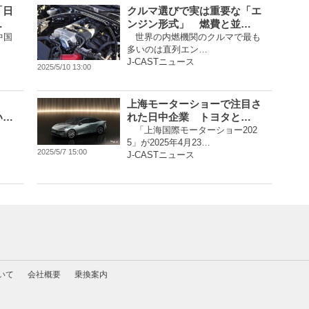
「日
クルマ選びで実は重要な「エ
…
ンジン形式」 燃費と並…
中国
世界の内燃機関のクルマで最も
多いのは直列エン…
J-CASTニュース
2025/5/10 13:00
上海モーターショーで注目さ
い…
れた日中企業 トヨタと…
「上海国際モーターショー202
5」が2025年4月23…
2025/5/7 15:00
J-CASTニュース
いて
会社概要
乗換案内