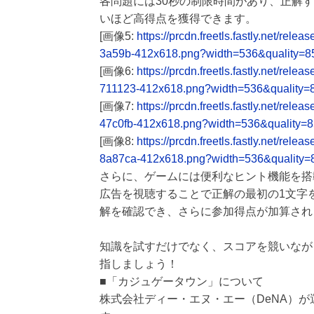
各問題には30秒の制限時間があり、正解
いほど高得点を獲得できます。
[画像5:
https://prcdn.freetls.fastly.net/
3a59b-412x618.png?width=536&quality=8
[画像6:
https://prcdn.freetls.fastly.net/
711123-412x618.png?width=536&quality=
[画像7:
https://prcdn.freetls.fastly.net/
47c0fb-412x618.png?width=536&quality=
[画像8:
https://prcdn.freetls.fastly.net/
8a87ca-412x618.png?width=536&quality=
さらに、ゲームには便利なヒント機能を搭
広告を視聴することで正解の最初の1文字
解を確認でき、さらに参加得点が加算され
知識を試すだけでなく、スコアを競いなが
指しましょう！
■「カジュゲータウン」について
株式会社ディー・エヌ・エー（DeNA）