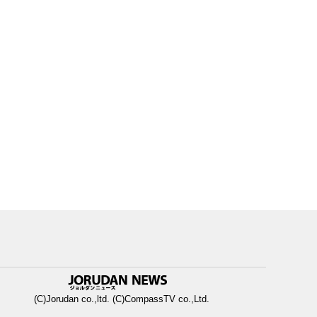
(C)Jorudan co.,ltd. (C)CompassTV co.,Ltd.