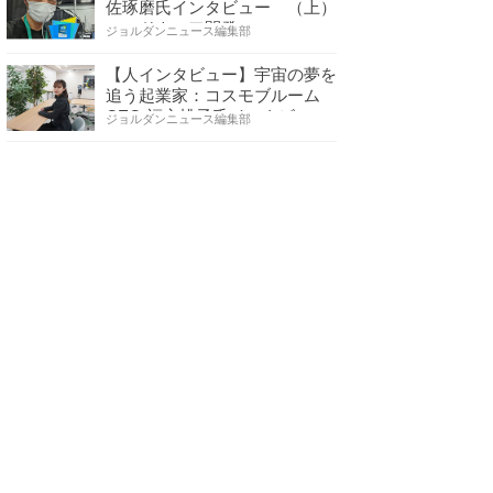
佐琢磨氏インタビュー （上）
ハードウェア開発へ…
ジョルダンニュース編集部
【人インタビュー】宇宙の夢を
追う起業家：コスモブルーム
CEO 福永桃子氏インタビ…
ジョルダンニュース編集部