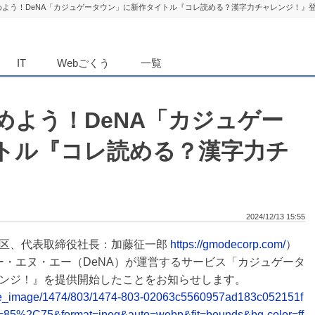
めよう！DeNA「カジュゲータウン」に新作タイトル『コレ読める？漢字力チャレンジ！』
ダンニュース
IT
Webごくう
一覧
めよう！DeNA「カジュゲー
トル『コレ読める？漢字力チ
2024/12/13 15:55
川区、代表取締役社長：加藤征一郎
https://gmodecorp.com/
）
ィー・エヌ・エー（DeNA）が運営するサービス「カジュゲータ
ンジ！』を提供開始したことをお知らせします。
release_image/1474/803/1474-803-02063c5560957ad183c052151f
=85%2C75&format=jpeg&auto=webp&fit=bounds&bg-color=ff