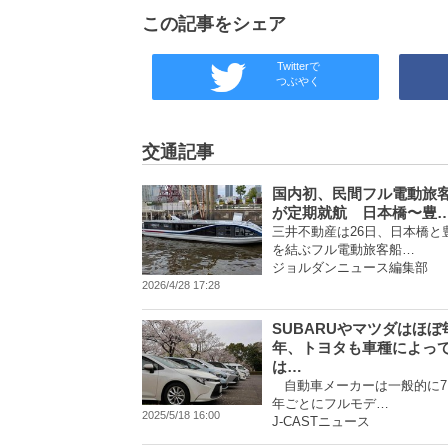
この記事をシェア
Twitterで
つぶやく
交通記事
国内初、民間フル電動旅
が定期就航 日本橋〜豊
三井不動産は26日、日本橋と
を結ぶフル電動旅客船…
ジョルダンニュース編集部
2026/4/28 17:28
SUBARUやマツダはほぼ
年、トヨタも車種によっ
は…
自動車メーカーは一般的に7
年ごとにフルモデ…
2025/5/18 16:00
J-CASTニュース