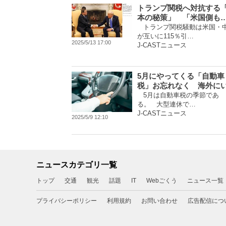
トランプ関税へ対抗する
本の秘策」 「米国側も
トランプ関税騒動は米国・
が互いに115％引…
2025/5/13 17:00
J-CASTニュース
5月にやってくる「自動車
税」お忘れなく 海外に
5月は自動車税の季節であ
る。 大型連休で…
J-CASTニュース
2025/5/9 12:10
ニュースカテゴリ一覧
トップ
交通
観光
話題
IT
Webごくう
ニュース一覧
プライバシーポリシー
利用規約
お問い合わせ
広告配信につ