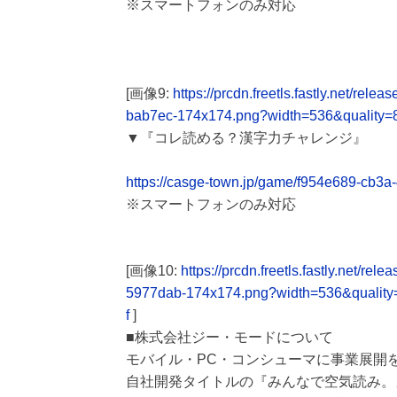
※スマートフォンのみ対応
[画像9:
https://prcdn.freetls.fastly.net/
bab7ec-174x174.png?width=536&quality=
▼『コレ読める？漢字力チャレンジ』
https://casge-town.jp/game/f954e689-cb3
※スマートフォンのみ対応
[画像10:
https://prcdn.freetls.fastly.net
5977dab-174x174.png?width=536&quality
f
]
■株式会社ジー・モードについて
モバイル・PC・コンシューマに事業展開
自社開発タイトルの『みんなで空気読み。