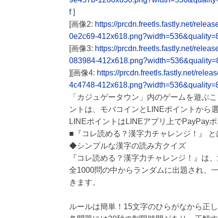
f
]
[画像2:
https://prcdn.freetls.fastly.net/
0e2c69-412x618.png?width=536&quality=
[画像3:
https://prcdn.freetls.fastly.net/
083984-412x618.png?width=536&quality=
][画像4:
https://prcdn.freetls.fastly.net/
4c4748-412x618.png?width=536&quality=
「カジュゲータウン」内のゲームを遊ぶこ
ントは、モバコインとLINEポイントから
LINEポイントはLINEアプリ上でPayP
■『コレ読める？漢字力チャレンジ！』 と
◆シンプルな漢字の読み方クイズ
『コレ読める？漢字力チャレンジ！』は、
全1000問の中からランダムに出題され
きます。
ルールは簡単！15文字のひらがなから正