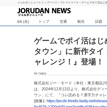
ジョルダンニュース トップページ
>
プレスリリース
>
ゲームでポイ活はじ
ジョル
トップ
交通
観光
話題
8/6 (木)
ゲームでポイ活はじ
タウン」に新作タイ
ャレンジ！』登場！
PR TIMES
株式会社ジー・モード（本社：東京都品
は、2024年12月12日より、株式会社デ
ウン」にて、『コレ読める？漢字力チャレ
[画像1:
https://prcdn.freetls.fastly.net/
9e457b-1200x630.png?width=536&quality