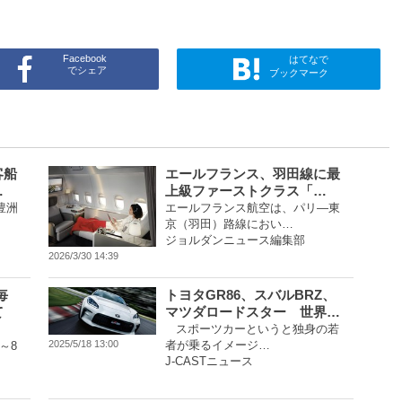
Facebook
はてなで
でシェア
ブックマーク
客船
エールフランス、羽田線に最
…
上級ファーストクラス「…
豊洲
エールフランス航空は、パリ―東
京（羽田）路線におい…
ジョルダンニュース編集部
2026/3/30 14:39
毎
トヨタGR86、スバルBRZ、
て
マツダロードスター 世界…
スポーツカーというと独身の若
者が乗るイメージ…
2025/5/18 13:00
～8
J-CASTニュース