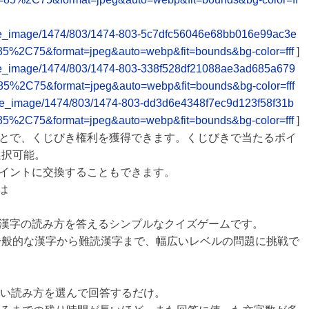
release_image/1474/803/1474-803-5c7dfc56046e68bb016e99ac3e
85%2C75&format=jpeg&auto=webp&fit=bounds&bg-color=fff
]
release_image/1474/803/1474-803-338f528df21088ae3ad685a679
85%2C75&format=jpeg&auto=webp&fit=bounds&bg-color=fff
release_image/1474/803/1474-803-dd3d6e4348f7ec9d123f58f31b
85%2C75&format=jpeg&auto=webp&fit=bounds&bg-color=fff
]
とで、くじびき権利を獲得できます。くじびきで当たるポイ
選択可能。
ayポイントに交換することもできます。
は
漢字の読み方を答えるシンプルなクイズゲームです。
、一般的な漢字から難読漢字まで、幅広いレベルの問題に挑戦で
しい読み方を選んで回答するだけ。