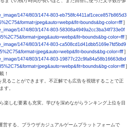
するまでの残り時間が長いほど、また回答に使った文字数が多
release_image/1474/803/1474-803-eb758fc4411af1cece857b865d3
5%2C75&format=jpeg&auto=webp&fit=bounds&bg-color=fff
]
release_image/1474/803/1474-803-58308a4949a2cc3ba34f733e0f
85%2C75&format=jpeg&auto=webp&fit=bounds&bg-color=fff
]
release_image/1474/803/1474-803-ca508cd1d41dbb5169e7fd5bd9
85%2C75&format=jpeg&auto=webp&fit=bounds&bg-color=fff
]
release_image/1474/803/1474-803-19877c22c9fa84a58b16663dbd
85%2C75&format=jpeg&auto=webp&fit=bounds&bg-color=fff
]
載！
を見ることができます。不正解でも広告を視聴することで正
ます。
ら楽しむ要素も充実。学びを深めながらランキング上位を目
が運営する、ブラウザカジュアルゲームプラットフォームで