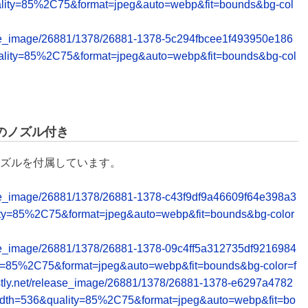
lity=85%2C75&format=jpeg&auto=webp&fit=bounds&bg-col
release_image/26881/1378/26881-1378-5c294fbcee1f493950e186
ality=85%2C75&format=jpeg&auto=webp&fit=bounds&bg-col
のノズル付き
ノズルを付属しています。
elease_image/26881/1378/26881-1378-c43f9df9a46609f64e398a3
ty=85%2C75&format=jpeg&auto=webp&fit=bounds&bg-color
elease_image/26881/1378/26881-1378-09c4ff5a312735df9216984
ty=85%2C75&format=jpeg&auto=webp&fit=bounds&bg-color=f
.fastly.net/release_image/26881/1378/26881-1378-e6297a4782
dth=536&quality=85%2C75&format=jpeg&auto=webp&fit=bo