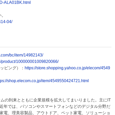
/AD-ALA01BK.html
い。
414-04/
a.com/bc/item/14982143/
m/product/100000001009820066/
ョッピング）：
https://store.shopping.yahoo.co.jp/elecom/4549
tps://shop.elecom.co.jp/item/4549550424721.html
ームの到来とともに企業規模を拡大してまいりました。主にIT
近年では、パソコンやスマートフォンなどのデジタル分野だ
家電、理美容製品、アウトドア、ペット家電、ソリューショ