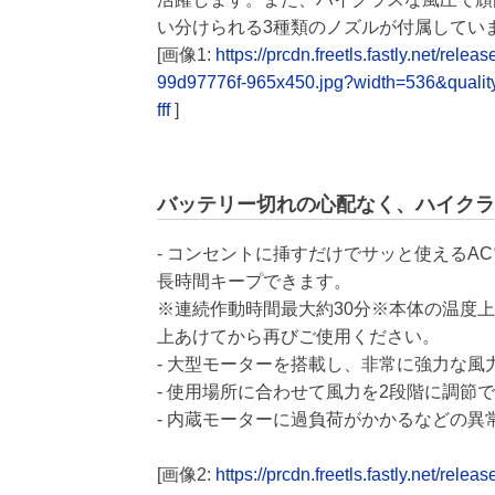
い分けられる3種類のノズルが付属してい
[画像1:
https://prcdn.freetls.fastly.net/
99d97776f-965x450.jpg?width=536&quali
fff
]
バッテリー切れの心配なく、ハイクラ
- コンセントに挿すだけでサッと使える
長時間キープできます。
※連続作動時間最大約30分※本体の温度上
上あけてから再びご使用ください。
- 大型モーターを搭載し、非常に強力な
- 使用場所に合わせて風力を2段階に調節
- 内蔵モーターに過負荷がかかるなどの
[画像2:
https://prcdn.freetls.fastly.net/