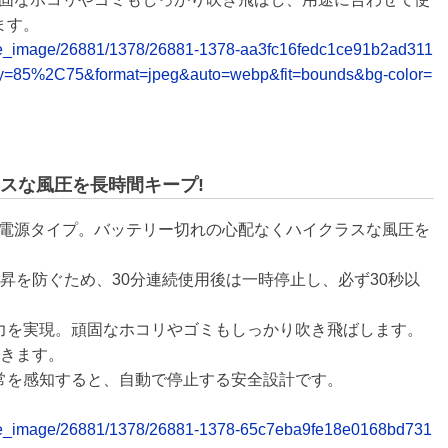
ます。
release_image/26881/1378/26881-1378-aa3fc16fedc1ce91b2ad311
ty=85%2C75&format=jpeg&auto=webp&fit=bounds&bg-color=
スな風圧を長時間キープ!
AC電源タイプ。バッテリー切れの心配なくハイクラスな風圧を
昇を防ぐため、30分連続使用後は一時停止し、必ず30秒以
風力を実現。頑固なホコリやゴミもしっかり吹き飛ばします。
できます。
異常を感知すると、自動で停止する安全設計です。
release_image/26881/1378/26881-1378-65c7eba9fe18e0168bd731