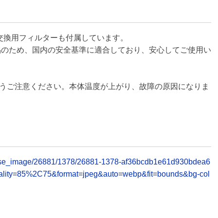
、交換用フィルターも付属しています。
合格品のため、国内の安全基準に適合しており、安心してご使用い
うご注意ください。本体温度が上がり、故障の原因になりま
/release_image/26881/1378/26881-1378-af36bcdb1e61d930bdea6
ality=85%2C75&format=jpeg&auto=webp&fit=bounds&bg-col