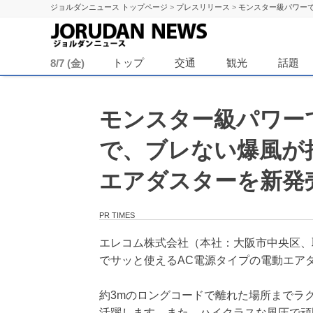
ジョルダンニュース トップページ
>
プレスリリース
>
モンスター級パワー
ジョル
トップ
交通
観光
話題
8/7 (金)
モンスター級パワー
で、ブレない爆風が
エアダスターを新発
PR TIMES
エレコム株式会社（本社：大阪市中央区、
でサッと使えるAC電源タイプの電動エア
約3mのロングコードで離れた場所までラ
活躍します。また、ハイクラスな風圧で頑