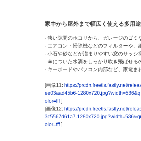
家中から屋外まで幅広く使える多用途
- 狭い隙間のホコリから、ガレージのゴ
- エアコン・掃除機などのフィルターや
- 小石や砂などが溜まりやすい窓のサッシ
- 傘についた水滴をしっかり吹き飛ばせ
- キーボードやパソコン内部など、家電
[画像11:
https://prcdn.freetls.fastly.net
ee03aad45b6-1280x720.jpg?width=536&q
olor=fff
]
[画像12:
https://prcdn.freetls.fastly.net
3c5567d61a7-1280x720.jpg?width=536&q
olor=fff
]