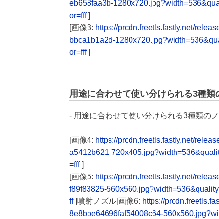
eb658faa3b-1280x720.jpg?width=536&qua
or=fff
]
[画像3:
https://prcdn.freetls.fastly.net/
bbca1b1a2d-1280x720.jpg?width=536&qu
or=fff
]
用途に合わせて使い分けられる3種類
- 用途に合わせて使い分けられる3種類の
[画像4:
https://prcdn.freetls.fastly.net/r
a5412b621-720x405.jpg?width=536&quali
=fff
]
[画像5:
https://prcdn.freetls.fastly.net/r
f89f83825-560x560.jpg?width=536&quali
ff
]噴射ノズル[画像6:
https://prcdn.freetls
8e8bbe64696faf54008c64-560x560.jpg?wi