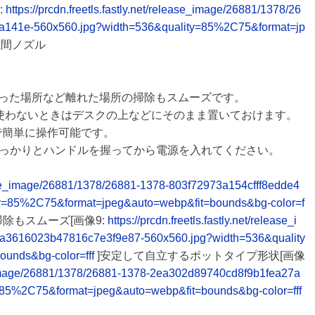
:
https://prcdn.freetls.fastly.net/release_image/26881/1378/26
a141e-560x560.jpg?width=536&quality=85%2C75&format=jp
隙間ノズル
まった場所など離れた場所の掃除もスムーズです。
、使わないときはデスクの上などにそのまま置いておけます。
手で簡単に操作可能です。
っかりとハンドルを握ってから電源を入れてください。
elease_image/26881/1378/26881-1378-803f72973a154cfff8edde4
ty=85%2C75&format=jpeg&auto=webp&fit=bounds&bg-color=f
除もスムーズ[画像9:
https://prcdn.freetls.fastly.net/release_i
a3616023b47816c7e3f9e87-560x560.jpg?width=536&quality
unds&bg-color=fff
]安定して自立するポットタイプ形状[画像
ase_image/26881/1378/26881-1378-2ea302d89740cd8f9b1fea27a
=85%2C75&format=jpeg&auto=webp&fit=bounds&bg-color=fff