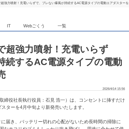
で超強力噴射！充電いらずで、ブレない爆風が持続するAC電源タイプの電動エアダスターを
ダンニュース
IT
Webごくう
一覧
で超強力噴射！充電いらず
持続するAC電源タイプの電動
売
2026/4/14 15:56
取締役社長執行役員：石見 浩一）は、コンセントに挿すだけ
ダスターを4月中旬より新発売いたします。
クに届き、バッテリー切れの心配がないため長時間の掃除に
固なホコリやゴミもしっかり吹き飛ばし、用途に合わせて使