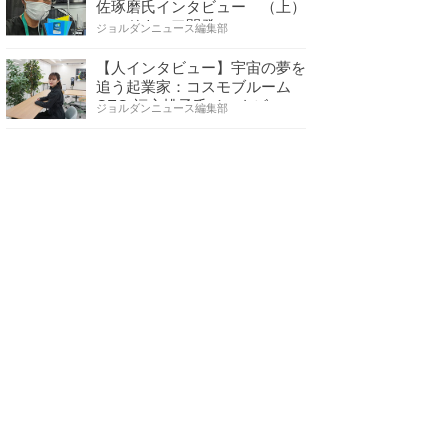
佐琢磨氏インタビュー （上）
ハードウェア開発へ…
ジョルダンニュース編集部
【人インタビュー】宇宙の夢を
追う起業家：コスモブルーム
CEO 福永桃子氏インタビ…
ジョルダンニュース編集部