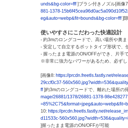
unds&bg-color=fff
]ブラシ付きノズル[画像7
881-1378-15b6f45cea96d0ac5a090d10f52
eg&auto=webp&fit=bounds&bg-color=fff
]
使いやすさにこだわった快適設計
- 約3mのロングコードで、高い場所や奥
- 安定して自立するポットタイプ形状で
- 握ったまま電源のON/OFFができ、片
※非常に強力なパワーがあるため、必ずし
[画像8:
https://prcdn.freetls.fastly.net/r
29ccf0c37-560x560.jpg?width=536&quali
ff
]約3mのロングコードで、離れた場所の掃
mage/26881/1378/26881-1378-98e428277
=85%2C75&format=jpeg&auto=webp&fit=bo
10:
https://prcdn.freetls.fastly.net/rele
d11533c-560x560.jpg?width=536&quality
]握ったまま電源のON/OFFが可能