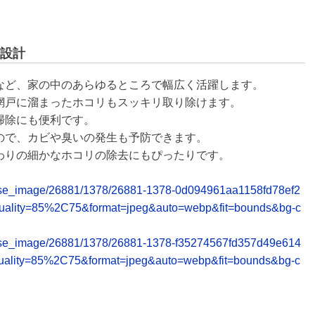
設計
ミなど、家の中のあらゆるところで幅広く活躍します。
、網戸に溜まったホコリもスッキリ取り除けます。
掃除にも便利です。
るので、カビや臭いの発生も予防できます。
まわりの細かなホコリの除去にもぴったりです。
/release_image/26881/1378/26881-1378-0d094961aa1158fd78ef2
uality=85%2C75&format=jpeg&auto=webp&fit=bounds&bg-c
/release_image/26881/1378/26881-1378-f35274567fd357d49e614
uality=85%2C75&format=jpeg&auto=webp&fit=bounds&bg-c