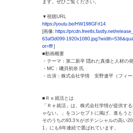
ます。ぜひご覧ください。
▼視聴URL
https://youtu.be/HW198GFrl14
[画像:
https://prcdn.freetls.fastly.net/r
63af3d099-1920x1080.jpg?width=536&qua
or=fff
]
■動画概要
・テーマ：第二新卒 隠れた真価と人材の
・MC：磯貝初奈 氏
・出演：株式会社学情 安野遼平（フィー
■Ｒｅ就活とは
「Ｒｅ就活」は、株式会社学情が提供する
ゃない。」をコンセプトに掲げ、進もうと
そのうちの93.3％がポテンシャルの高い2
1」にも6年連続で選ばれています。