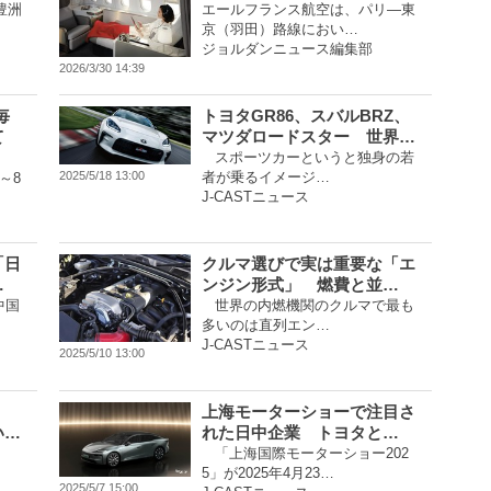
豊洲
エールフランス航空は、パリ―東
京（羽田）路線におい…
ジョルダンニュース編集部
2026/3/30 14:39
毎
トヨタGR86、スバルBRZ、
て
マツダロードスター 世界…
スポーツカーというと独身の若
者が乗るイメージ…
2025/5/18 13:00
～8
J-CASTニュース
「日
クルマ選びで実は重要な「エ
…
ンジン形式」 燃費と並…
中国
世界の内燃機関のクルマで最も
多いのは直列エン…
J-CASTニュース
2025/5/10 13:00
上海モーターショーで注目さ
い…
れた日中企業 トヨタと…
「上海国際モーターショー202
5」が2025年4月23…
2025/5/7 15:00