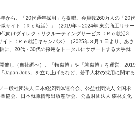
年から、「20代通年採用」を提唱。会員数260万人の「20代
職サイト〈Ｒｅ就活〉」（2019年～2024年 東京商工リサー
「30代向けダイレクトリクルーティングサービス〈Ｒｅ就活3
サイト〈Ｒｅ就活キャンパス〉（2025年３月１日より、あさ
軸に、20代・30代の採用をトータルにサポートする大手就
開催し（自社調べ）、「転職博」や「就職博」を運営。2019
apan Jobs」を立ち上げるなど、若手人材の採用に関する
団体／一般社団法人 日本経済団体連合会、公益社団法人 全国求
事業協会、日本就職情報出版懇話会、公益財団法人 森林文化