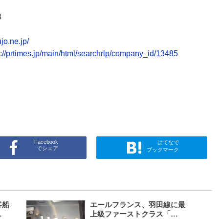
3
jo.ne.jp/
s://prtimes.jp/main/html/searchrlp/company_id/13485
Facebook
はてなで
でシェア
ブックマーク
客船
エールフランス、羽田線に最
…
上級ファーストクラス「…