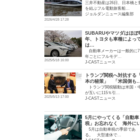
三井不動産は26日、日本橋と
を結ぶフル電動旅客船…
ジョルダンニュース編集部
2026/4/28 17:28
SUBARUやマツダはほぼ
年、トヨタも車種によっ
は…
自動車メーカーは一般的に7
年ごとにフルモデ…
2025/5/18 16:00
J-CASTニュース
トランプ関税へ対抗する
本の秘策」 「米国側も
トランプ関税騒動は米国・
が互いに115％引…
2025/5/13 17:00
J-CASTニュース
5月にやってくる「自動車
税」お忘れなく 海外に
5月は自動車税の季節であ
る。 大型連休で…