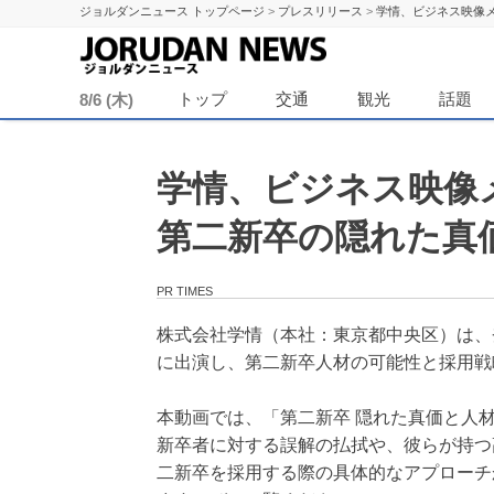
ジョルダンニュース トップページ
>
プレスリリース
>
学情、ビジネス映像メ
ジョル
トップ
交通
観光
話題
8/6 (木)
学情、ビジネス映像メ
第二新卒の隠れた真
PR TIMES
株式会社学情（本社：東京都中央区）は、登録
に出演し、第二新卒人材の可能性と採用戦
本動画では、「第二新卒 隠れた真価と人
新卒者に対する誤解の払拭や、彼らが持つ
二新卒を採用する際の具体的なアプローチ