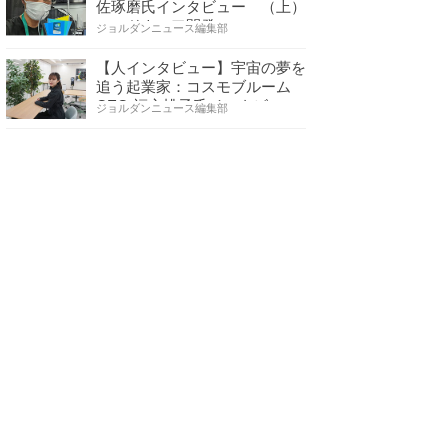
佐琢磨氏インタビュー （上）
ハードウェア開発へ…
ジョルダンニュース編集部
【人インタビュー】宇宙の夢を
追う起業家：コスモブルーム
CEO 福永桃子氏インタビ…
ジョルダンニュース編集部