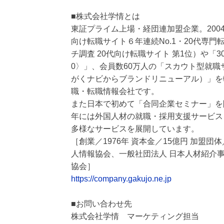
■株式会社学情とは
東証プライム上場・経団連加盟企業。2004
向け転職サイト６年連続No.1・20代専門転
チ調査 20代向け転職サイト 第1位）や
0〉」、会員数60万人の「スカウト型就職
がくナビからブランドリニューアル）」を
職・転職情報会社です。
また日本で初めて「合同企業セミナー」を
年には外国人材の就職・採用支援サービス「J
多様なサービスを展開しています。
［創業／1976年 資本金／15億円 加盟
人情報協会、一般社団法人 日本人材紹介
協会］
https://company.gakujo.ne.jp
■お問い合わせ先
株式会社学情 マーケティング担当