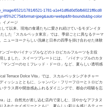
elease_image/6521/1781/6521-1781-a1e41df6d0d5bfb6021ff8cd8
ty=85%2C75&format=jpeg&auto=webp&fit=bounds&bg-color
Vita」イメージ
ークで誕生して以来、現地の食通たちに愛され続けているモダンイタ
を果たした「スカルペッタ東京」では、季節ごとに異なるテーマ
、ニューヨークらしい洗練と日本の四季を掛け合わせた体験
。マンゴーやパイナップルなどのトロピカルフルーツを主役
現しました。スイーツプレートには、「パイナップルのカタ
「マンゴーのセミフレッド・ドーロ」など、夏らしい透明感
al Terrace Dolce Vita」では、スカルペッタシグネチャー
ディッシュとともに、シャンパン・フリーフローとトロピカ
いテラス席や開放感あふれるダイニングで、都会の喧騒を忘
ernoon Tea」は、自然光が差し込む店内で楽しむ、涼やかなアフタヌ
り入れたセイボリーとともに、夏らしい彩りを感じるティー