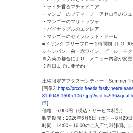
・ライチ香るマチェドニア
・マンゴーのブディーノ アセロラのジュ
・マンゴーのマリトッツォ
・パイナップルのエクレア
・マンゴーのセミフレッド・ドーロ
■ドリンク フリーフロー 2時間制（L.O. 9
シャンパン、白・赤ワイン、ビール、モク
※入荷の都合により、メニュー内容が変更
※前日までに要予約
土曜限定アフタヌーンティー「Summer Tropical
[画像2:
https://prcdn.freetls.fastly.net/
81df048-1600x1067.jpg?width=536&quali
fff
]
価格：6,000円（税込・サービス料別）
販売期間：2026年6月6日（土）～8月29
時間：14:00～16:00のご入店で2時間制（L.
■スイーツ〈トロピカルスイーツプレート