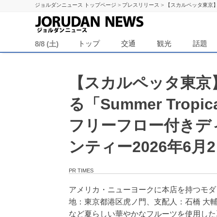
ジョルダンニュース トップページ
>
プレスリリース
>
【スカルペッタ東京】艶
ジョル
トップ
交通
観光
話題
8/8 (土)
【スカルペッタ東京
る「Summer Tropi
フリーフロー付きデ
ンティー2026年6月
PR TIMES
アメリカ・ニューヨークに本店を持つモダ
地：東京都港区虎ノ門、支配人：石橋 大輔
など夏らしい華やかなフルーツを使用した夏季限定コ