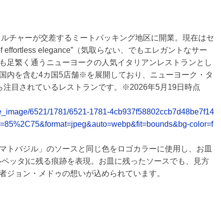
とカルチャーが交差するミートパッキング地区に開業。現在はセ
of effortless elegance”（気取らない、でもエレガントなサー
も足繁く通うニューヨークの人気イタリアンレストランとし
国内を含む4カ国5店舗※を展開しており、ニューヨーク・タ
注目されているレストランです。※2026年5月19日時点
release_image/6521/1781/6521-1781-4cb937f58802ccb7d48be7f14
y=85%2C75&format=jpeg&auto=webp&fit=bounds&bg-color=f
マトバジル」のソースと同じ色をロゴカラーに使用し、お皿
ルペッタ)に残る痕跡を表現。お皿に残ったソースでも、見方
者ジョン・メドゥの想いが込められています。