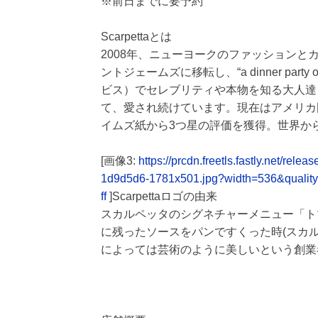
※前日までに要予約
Scarpettaとは
2008年、ニューヨークのファッション
ントジェームズに移転し、“a dinner party 
ビス）でセレブリティや本物を知る大人達
て、愛され続けています。現在はアメリカ
イムズ紙から3つ星の評価を獲得。世界から
[画像3:
https://prcdn.freetls.fastly.net/
1d9d5d6-1781x501.jpg?width=536&qualit
ff
]Scarpettaロゴの由来
スカルペッタのシグネチャーメニュー「ト
に残ったソースをパンですくった時(スカ
によっては芸術のように美しいという創業