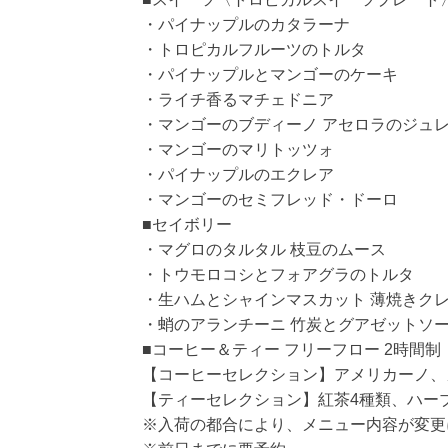
・パイナップルのカタラーナ
・トロピカルフルーツのトルタ
・パイナップルとマンゴーのケーキ
・ライチ香るマチェドニア
・マンゴーのブディーノ アセロラのジュ
・マンゴーのマリトッツォ
・パイナップルのエクレア
・マンゴーのセミフレッド・ドーロ
■セイボリー
・マグロのタルタル 枝豆のムース
・トウモロコシとフォアグラのトルタ
・生ハムとシャインマスカット 薄焼きクレー
・蛸のアランチーニ 竹炭とグアゼットソ
■コーヒー＆ティー フリーフロー 2時間制（L
【コーヒーセレクション】アメリカーノ、
【ティーセレクション】紅茶4種類、ハー
※入荷の都合により、メニュー内容が変更