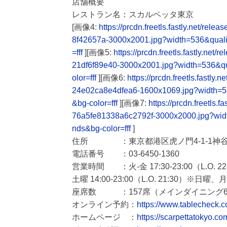
店舗概要
レストラン名：スカルペッタ東京
[画像4:
https://prcdn.freetls.fastly.net/
8f42657a-3000x2001.jpg?width=536&qual
=fff
][画像5:
https://prcdn.freetls.fastly.n
21df6f89e40-3000x2001.jpg?width=536&q
olor=fff
][画像6:
https://prcdn.freetls.fast
24e02ca8e4dfea6-1600x1069.jpg?width=
&bg-color=fff
][画像7:
https://prcdn.freetls
76a5fe81338a6c2792f-3000x2000.jpg?wid
nds&bg-color=fff
]
住所 ：東京都港区虎ノ門4-1-1神谷
電話番号 ：03-6450-1360
営業時間 ：火-金 17:30-23:00（L.O. 22
土曜 14:00-23:00（L.O. 21:30）※日曜
座席数 ：157席（メインダイニング64席/
オンライン予約：
https://www.tablecheck.c
ホームページ ：
https://scarpettatokyo.co