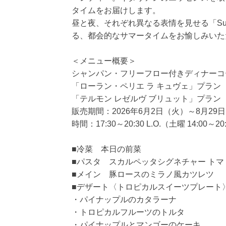
タイムをお届けします。
昼と夜、それぞれ異なる表情を見せる「Summer 
る、都会的なサマータイムをお愉しみいた
＜メニュー概要＞
シャンパン・フリーフロー付きディナーコース「Summe
「ローラン・ペリエ ラ キュヴェ」プラン 
「テルモン レゼルヴ ブリュット」プラン 
販売期間：2026年6月2日（火）～8月29
時間：17:30～20:30 L.O.（土曜 14:00～20:
■冷菜 本日の前菜
■パスタ スカルペッタシグネチャー ト
■メイン 豚ロースのミラノ風カツレツ
■デザート〈トロピカルスイーツプレート
・パイナップルのカタラーナ
・トロピカルフルーツのトルタ
・パイナップルとマンゴーのケーキ