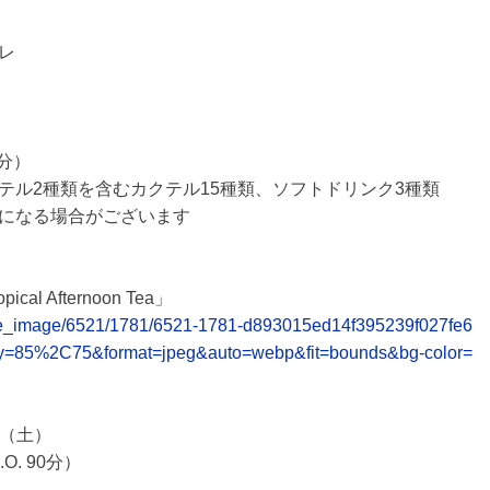
レ
0分）
テル2種類を含むカクテル15種類、ソフトドリンク3種類
になる場合がございます
 Afternoon Tea」
release_image/6521/1781/6521-1781-d893015ed14f395239f027fe6
ty=85%2C75&format=jpeg&auto=webp&fit=bounds&bg-color=
日（土）
O. 90分）
〉