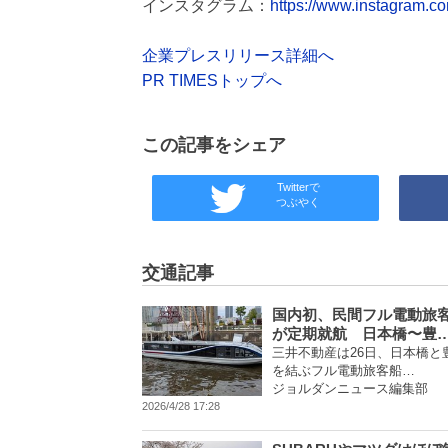
インスタグラム：
https://www.instagram.co
企業プレスリリース詳細へ
PR TIMESトップへ
この記事をシェア
Twitterで
つぶやく
交通記事
国内初、民間フル電動旅
が定期就航 日本橋〜豊
三井不動産は26日、日本橋と
を結ぶフル電動旅客船…
ジョルダンニュース編集部
2026/4/28 17:28