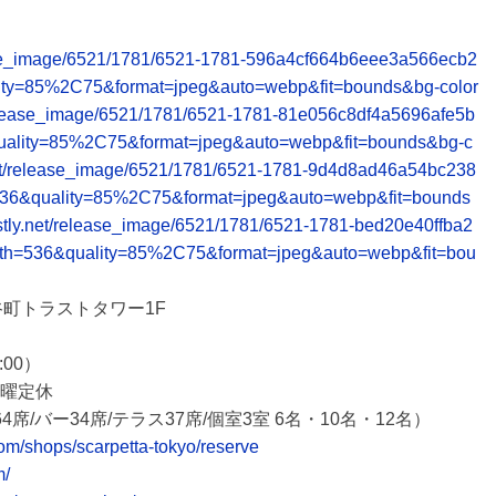
release_image/6521/1781/6521-1781-596a4cf664b6eee3a566ecb2
ity=85%2C75&format=jpeg&auto=webp&fit=bounds&bg-color
et/release_image/6521/1781/6521-1781-81e056c8df4a5696afe5b
uality=85%2C75&format=jpeg&auto=webp&fit=bounds&bg-c
ly.net/release_image/6521/1781/6521-1781-9d4d8ad46a54bc238
536&quality=85%2C75&format=jpeg&auto=webp&fit=bounds
.fastly.net/release_image/6521/1781/6521-1781-bed20e40ffba2
th=536&quality=85%2C75&format=jpeg&auto=webp&fit=bou
町トラストタワー1F
:00）
、月曜定休
バー34席/テラス37席/個室3室 6名・10名・12名）
om/shops/scarpetta-tokyo/reserve
m/