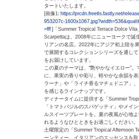
タートいたします。
[画像1:
https://prcdn.freetls.fastly.net/r
953207c-1600x1067.jpg?width=536&quali
=fff
]「Summer Tropical Terrace Dolce 
Scarpettaは、2008年にニューヨ
リアンの名店。2022年にアジア初上陸
で展開するコレクションシリーズを通して
をお届けしています。
この夏のテーマは、“艶やかなイエロー”
に、果実の香りや彩り、軽やかな余韻を表
ラーナ」や「ライチ香るマチェドニア」、
を感じるラインナップです。
ディナータイムに提供する「Summer Tropic
「トマトバジルのスパゲッティ」やメイン
ルスイーツプレートを。夏の夜風が心地よ
れるようなひとときをお過ごしください。
土曜限定の「Summer Tropical Aft
ーンティー。イタリアンのエッセンスを取