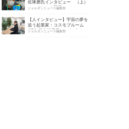
佐琢磨氏インタビュー （上）
ハードウェア開発へ…
ジョルダンニュース編集部
【人インタビュー】宇宙の夢を
追う起業家：コスモブルーム
CEO 福永桃子氏インタビ…
ジョルダンニュース編集部