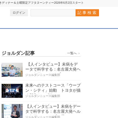
ロー付きディナー＆土曜限定アフタヌーンティー2026年6月2日スタート
ログイン
ジョルダン記事
一覧へ
＞
【人インタビュー】未病をデ
ータで科学する：名古屋大発ヘ
ルスケアシステムズの…
ジョルダンニュース編集部
未来へのテストコース「ウーブ
ン・シティ」始動 トヨタが描
く都市とモビリティの…
ジョルダンニュース編集部
【人インタビュー】未病をデー
タで科学する：名古屋大発ヘル
スケアシステムズの代…
ジョルダンニュース編集部