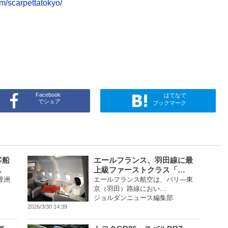
m/scarpettatokyo/
Facebook
はてなで
でシェア
ブックマーク
客船
エールフランス、羽田線に最
…
上級ファーストクラス「…
豊洲
エールフランス航空は、パリ―東
京（羽田）路線におい…
ジョルダンニュース編集部
2026/3/30 14:39