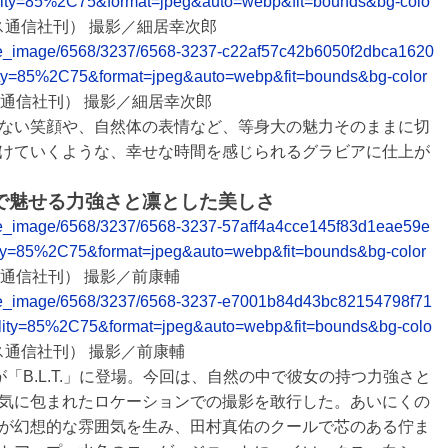
ity=85%2C75&format=jpeg&auto=webp&fit=bounds&bg-colo
ュース通信社刊） 撮影／細居幸次郎
release_image/6568/3237/6568-3237-c22af57c42b6050f2dbca1620
ty=85%2C75&format=jpeg&auto=webp&fit=bounds&bg-color
ュース通信社刊） 撮影／細居幸次郎
ない笑顔や、自然体の表情など、等身大の魅力そのままに切
けていくような、幸せな時間を感じられるグラビアに仕上が
で魅せる力強さと凛とした美しさ
elease_image/6568/3237/6568-3237-57aff4a4cce145f83d1eae59e
ty=85%2C75&format=jpeg&auto=webp&fit=bounds&bg-color
ース通信社刊） 撮影／前康輔
release_image/6568/3237/6568-3237-e7001b84d43bc82154798f71
lity=85%2C75&format=jpeg&auto=webp&fit=bounds&bg-colo
ュース通信社刊） 撮影／前康輔
「B.L.T.」に登場。今回は、自然の中で彼女の持つ力強さと
気に包まれたロケーションでの撮影を敢行した。あいにくの
が幻想的な雰囲気を生み、田村真佑のクールで芯のある佇ま