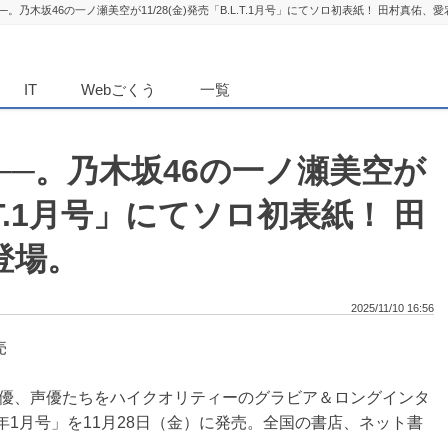
。乃木坂46の一ノ瀬美空が11/28(金)発売「B.L.T.1月号」にてソロ初表紙！ 田村真佑、
ダンニュース
IT
Webごくう
一覧
─。乃木坂46の一ノ瀬美空が
.L.T.1月号」にてソロ初表紙！ 田
登場。
2025/11/10 16:56
売
優、声優たちをハイクオリティーのグラビア＆ロングインタ
26年1月号」を11月28日（金）に発売。全国の書店、ネット書