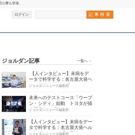
愛宕心響も登場。
ログイン
ジョルダン記事
一覧へ
＞
【人インタビュー】未病をデ
ータで科学する：名古屋大発ヘ
ルスケアシステムズの…
ジョルダンニュース編集部
未来へのテストコース「ウーブ
ン・シティ」始動 トヨタが描
く都市とモビリティの…
ジョルダンニュース編集部
【人インタビュー】未病をデー
タで科学する：名古屋大発ヘル
スケアシステムズの代…
ジョルダンニュース編集部