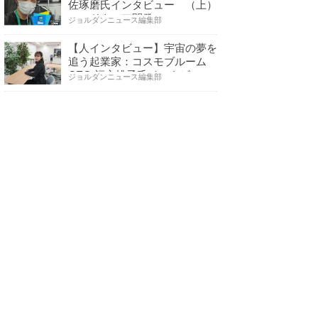
佐琢磨氏インタビュー （上）
ハードウェア開発へ…
ジョルダンニュース編集部
【人インタビュー】宇宙の夢を
追う起業家：コスモブルーム
CEO 福永桃子氏インタビ…
ジョルダンニュース編集部