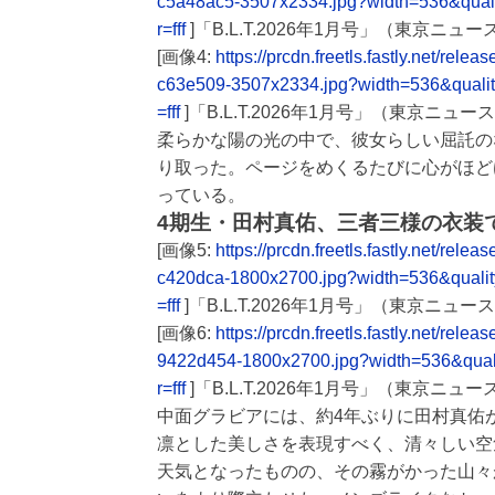
c5a48ac5-3507x2334.jpg?width=536&qual
r=fff
]「B.L.T.2026年1月号」（東京ニ
[画像4:
https://prcdn.freetls.fastly.net/
c63e509-3507x2334.jpg?width=536&quali
=fff
]「B.L.T.2026年1月号」（東京ニ
柔らかな陽の光の中で、彼女らしい屈託の
り取った。ページをめくるたびに心がほど
っている。
4期生・田村真佑、三者三様の衣装
[画像5:
https://prcdn.freetls.fastly.net/r
c420dca-1800x2700.jpg?width=536&quali
=fff
]「B.L.T.2026年1月号」（東京ニュ
[画像6:
https://prcdn.freetls.fastly.net/
9422d454-1800x2700.jpg?width=536&qua
r=fff
]「B.L.T.2026年1月号」（東京ニ
中面グラビアには、約4年ぶりに田村真佑が
凛とした美しさを表現すべく、清々しい空
天気となったものの、その霧がかった山々