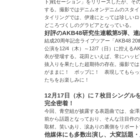
ト)戦セーション」をリリースしたが、そ
する。撮影ではデニムオンデニムのスタイ
タイリングでは、伊達にとっては珍しいロ
どころづくしのグラビアとなっている。
好評のAKB48研究生連載第5弾、
結成20周年記念ライブツアー「AKB48 20th 
公演を12/4（木）～12/7（日）に控える
衣が登場する。花田といえば、常にハッピ
抜入りを果たした超期待の存在。撮影では
がままに！ ポップに！ 表現してもらっ
たちをお楽しみに！
12月17日（水）に７枚目シングル
完全密着！
今回、青空組が披露する表題曲では、金澤
前から話題となっており、そんな注目作の
取材。笑いあり、涙ありの裏側をリポート
他媒体にも多数出演し、大変話題・反