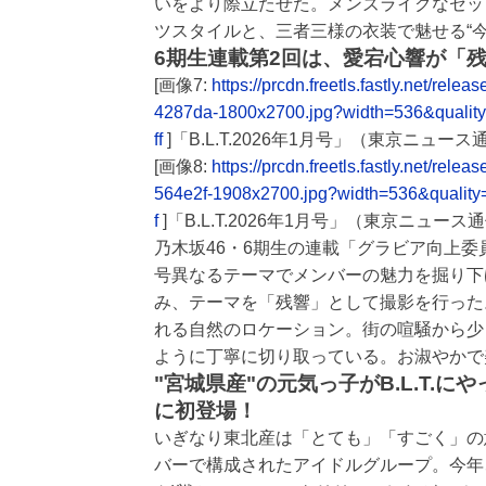
いをより際立たせた。メンズライクなセッ
ツスタイルと、三者三様の衣装で魅せる“
6期生連載第2回は、愛宕心響が「
[画像7:
https://prcdn.freetls.fastly.net/r
4287da-1800x2700.jpg?width=536&qualit
ff
]「B.L.T.2026年1月号」（東京ニュース
[画像8:
https://prcdn.freetls.fastly.net/r
564e2f-1908x2700.jpg?width=536&qualit
f
]「B.L.T.2026年1月号」（東京ニュース
乃木坂46・6期生の連載「グラビア向上委員会～
号異なるテーマでメンバーの魅力を掘り下
み、テーマを「残響」として撮影を行った
れる自然のロケーション。街の喧騒から少
ように丁寧に切り取っている。お淑やかで
"宮城県産"の元気っ子がB.L.T.にや
に初登場！
いぎなり東北産は「とても」「すごく」の
バーで構成されたアイドルグループ。今年、