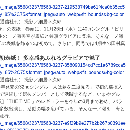
release_image/6568/3237/6568-3237-219538749be61f4ca0b35cc5
ity=85%2C75&format=jpeg&auto=webp&fit=bounds&bg-color
ュース通信社刊） 撮影／細居幸次郎
年1月号」の表紙・巻頭に、11月26日（水）に40thシングル「ビリ
期生の一ノ瀬美空が表紙と巻頭グラビアに登場。そんな一ノ瀬
.T.の表紙を飾るのは初めて。さらに、同号では4期生の田村真
ロ初表紙！ 多幸感あふれるグラビアで魅了
release_image/6568/3237/6568-3237-358090154cd7cc1a6789cca5
ity=85%2C75&format=jpeg&auto=webp&fit=bounds&bg-color
ュース通信社刊） 撮影／細居幸次郎
3年発売の32ndシングル「人は夢を二度見る」で初の選抜入
で連続して選抜メンバーとして活躍するなど、いまやグルー
「THE TIME,」のレギュラーを今年の3月まで務め、バラ
多数出演し、活動の幅を広げている。そんな一ノ瀬を、海と
敢行。
release_image/6568/3237/6568-3237-e9f29b9e277b2b267b0391ee