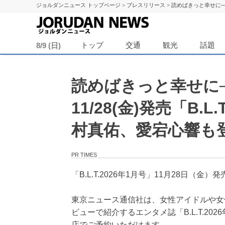
ジョルダンニュース トップページ
>
プレスリリース
>
読めばきっと幸せに──
ジョル
トップ
交通
観光
話題
8/9 (日)
読めばきっと幸せに─
11/28(金)発売「B
村真佑、愛宕心響も
PR TIMES
「B.L.T.2026年1月号」11月28日（金）発
東京ニュース通信社は、女性アイドルや女
ビューで紹介するエンタメ誌「B.L.T.20
店でご予約いただけます。