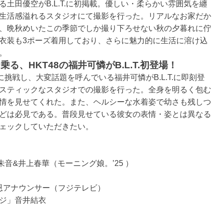
土田優空がB.L.T.に初掲載。優しい・柔らかい雰囲気を纏
生活感溢れるスタジオにて撮影を行った。リアルなお家だか
、晩秋めいたこの季節でしか撮り下ろせない秋の夕暮れに佇
衣装も3ポーズ着用しており、さらに魅力的に生活に溶け込
。
る、HKT48の福井可憐がB.L.T.初登場！
挑戦し、大変話題を呼んでいる福井可憐がB.L.T.に即刻登
スティックなスタジオでの撮影を行った。全身を明るく包む
情を見せてくれた。また、ヘルシーな水着姿で幼さも残しつ
どは必見である。普段見せている彼女の表情・姿とは異なる
ェックしていただきたい。
朱音&井上春華（モーニング娘。’25 ）
美恩アナウンサー（フジテレビ）
ージ」音井結衣