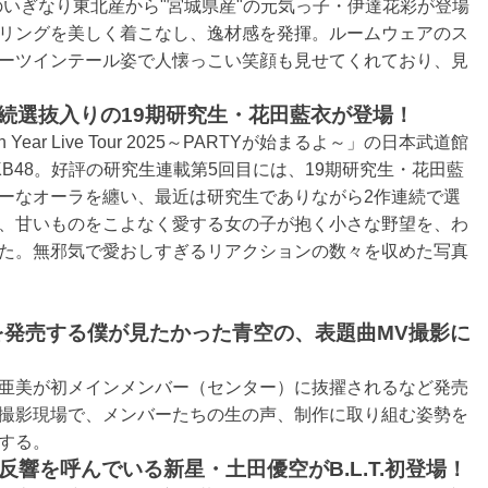
のいぎなり東北産から"宮城県産"の元気っ子・伊達花彩が登場
リングを美しく着こなし、逸材感を発揮。ルームウェアのス
ーツインテール姿で人懐っこい笑顔も見せてくれており、見
連続選抜入りの19期研究生・花田藍衣が登場！
Year Live Tour 2025～PARTYが始まるよ～」の日本武道館
AKB48。好評の研究生連載第5回目には、19期研究生・花田藍
ーなオーラを纏い、最近は研究生でありながら2作連続で選
、甘いものをこよなく愛する女の子が抱く小さな野望を、わ
た。無邪気で愛おしすぎるリアクションの数々を収めた写真
を発売する僕が見たかった青空の、表題曲MV撮影に
亜美が初メインメンバー（センター）に抜擢されるなど発売
撮影現場で、メンバーたちの生の声、制作に取り組む姿勢を
する。
響を呼んでいる新星・土田優空がB.L.T.初登場！