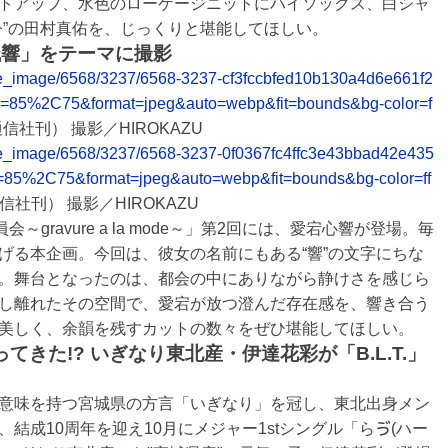
トアップ、水色のローゲージニットにハイソックス、白シャ
今”の田村真佑を、じっくりと堪能してほしい。
残響」をテーマに撮影
elease_image/6568/3237/6568-3237-cf3fccbfed10b130a4d6e661f2
y=85%2C75&format=jpeg&auto=webp&fit=bounds&bg-color=f
通信社刊） 撮影／HIROKAZU
elease_image/6568/3237/6568-3237-0f0367fc4ffc3e43bbad42e435
y=85%2C75&format=jpeg&auto=webp&fit=bounds&bg-color=ff
通信社刊） 撮影／HIROKAZU
gravure a la mode～」第2回には、愛宕心響が登場。毎
げる本企画。今回は、彼女の名前にもある“響”の文字にちな
。舞台となったのは、都会の中にありながら静けさを感じら
し離れたその空間で、愛宕が放つ澄んだ存在感を、響き合う
美しく、余韻を残すカットの数々をぜひ堪能してほしい。
ってきた!? いぎなり東北産・伊達花彩が「B.L.T.」
意味を持つ宮城県の方言「いぎなり」を冠し、東北出身メン
結成10周年を迎え10月にメジャー1stシングル「らゔ(ハー