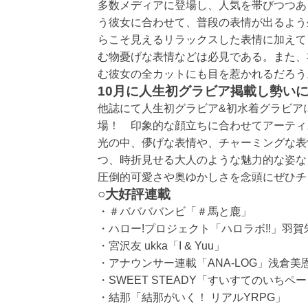
多数メディアに登場し、人気を帯びつつある
う彼女に合わせて、普段の表情が出るよう
らこそ見えるリラックスした表情に加えて
む物憂げな表情などは必見である。また、
む彼女の全カットにも目を惹かれるだろう
10月に人生初グラビア掲載し勢いに乗
他誌にて人生初グラビア&初水着グラビアに
場！ 印象的な顔立ちに合わせてアーティ
光の中、儚げな表情や、チャーミングな表
つ、時折見せる大人のような魅力的な姿な
圧倒的可愛さや奥ゆかしさを念頭にぜひチ
○大好評連載
・＃ババババンビ「＃馬と鹿」
・ハロー!プロジェクト「ハロラボ!!」羽賀
・宮沢友 ukka「I & Yuu」
・アナウンサー連載「ANA-LOG」浅倉
・SWEET STEADY「すいすてのいちペ
・結那「結那がいく！ リアルYRPG」