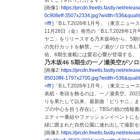
[画像1:
https://prcdn.freetls.fastly.net/
0c908eff-3507x2334.jpg?width=536&qual
=fff
]「B.L.T.2026年1月号」（東京ニ
11月28日（金）発売の「B.L.T.2026
ヤニ」をリリースする乃木坂46から、5
の先行カットを解禁。一ノ瀬がソロでB.L
佑、6期生連載には愛宕心響が登場する。
乃木坂46 5期生の一ノ瀬美空がソ
[画像2:
https://prcdn.freetls.fastly.net/
85010ff4-1797x2700.jpg?width=536&qual
=fff
]「B.L.T.2026年1月号」（東京ニ
表紙・巻頭を飾るのは、一ノ瀬美空。202
りを果たして以来、最新曲「ビリヤニ」ま
プの中心を担う存在に。TBSの朝の情報番組
エティー番組やファッションイベントにも
緑に囲まれた自然公園に連れ出して撮影を
[画像3:
https://prcdn.freetls.fastly.net/