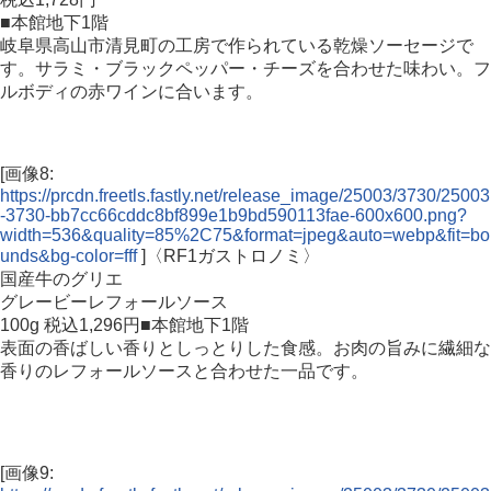
■本館地下1階
岐阜県高山市清見町の工房で作られている乾燥ソーセージで
す。サラミ・ブラックペッパー・チーズを合わせた味わい。フ
ルボディの赤ワインに合います。
[画像8:
https://prcdn.freetls.fastly.net/release_image/25003/3730/25003
-3730-bb7cc66cddc8bf899e1b9bd590113fae-600x600.png?
width=536&quality=85%2C75&format=jpeg&auto=webp&fit=bo
unds&bg-color=fff
]〈RF1ガストロノミ〉
国産牛のグリエ
グレービーレフォールソース
100g 税込1,296円■本館地下1階
表面の香ばしい香りとしっとりした食感。お肉の旨みに繊細な
香りのレフォールソースと合わせた一品です。
[画像9: