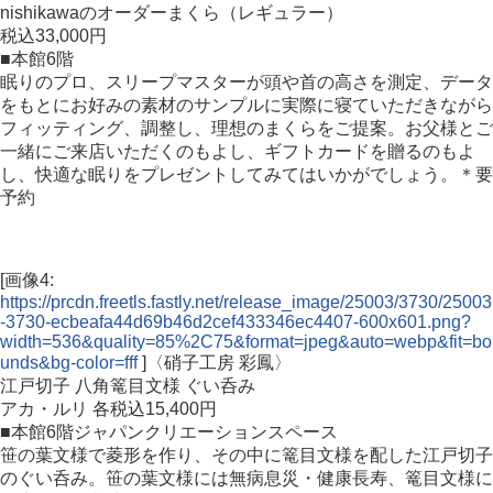
nishikawaのオーダーまくら（レギュラー）
税込33,000円
■本館6階
眠りのプロ、スリープマスターが頭や首の高さを測定、データ
をもとにお好みの素材のサンプルに実際に寝ていただきながら
フィッティング、調整し、理想のまくらをご提案。お父様とご
一緒にご来店いただくのもよし、ギフトカードを贈るのもよ
し、快適な眠りをプレゼントしてみてはいかがでしょう。＊要
予約
[画像4:
https://prcdn.freetls.fastly.net/release_image/25003/3730/25003
-3730-ecbeafa44d69b46d2cef433346ec4407-600x601.png?
width=536&quality=85%2C75&format=jpeg&auto=webp&fit=bo
unds&bg-color=fff
]〈硝子工房 彩鳳〉
江戸切子 八角篭目文様 ぐい呑み
アカ・ルリ 各税込15,400円
■本館6階ジャパンクリエーションスペース
笹の葉文様で菱形を作り、その中に篭目文様を配した江戸切子
のぐい呑み。笹の葉文様には無病息災・健康長寿、篭目文様に