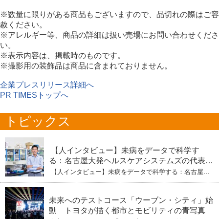
※数量に限りがある商品もございますので、品切れの際はご容
赦ください。
※アレルギー等、商品の詳細は扱い売場にお問い合わせくださ
い。
※表示内容は、掲載時のものです。
※撮影用の装飾品は商品に含まれておりません。
企業プレスリリース詳細へ
PR TIMESトップへ
トピックス
【人インタビュー】未病をデータで科学す
る：名古屋大発ヘルスケアシステムズの代表取
締役社長・瀧本陽介 【下】「人生80年の暇つ
【人インタビュー】未病をデータで科学する：名古屋大
ぶし」を着実に：理系ニートが挑むヘルスケア
発ヘルスケアシステムズの代表取締役社長・瀧本陽介
【下】「人生80年の暇つぶし」を着実に：理系ニートが
標準化と海外戦略
挑むヘルスケア標準化と海外戦略
未来へのテストコース「ウーブン・シティ」始
動 トヨタが描く都市とモビリティの青写真