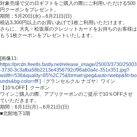
対象売場で父の日ギフトをご購入の際にご利用いただける500
円クーポンをプレゼント。
期間：5月20日(水)→6月21日(日)
税込3,300円以上のお買いあげで1枚ご利用いただけます。
さらに、大丸・松坂屋のクレジットカードをお持ちのお客様は
もう1枚クーポンをプレゼントいたします。
[画像11:
https://prcdn.freetls.fastly.net/release_image/25003/3730/25003
-3730-3c3afba58b2213e4356792cf96ab0a4c-351x351.jpg?
width=536&quality=85%2C75&format=jpeg&auto=webp&fit=bo
unds&bg-color=fff
]〈グランセルクル ナゴヤ〉ワイン
【10％OFF】クーポン
ワインご購入の際、アプリクーポンのご提示で10％OFFさせ
ていただきます。
期間：6月1日(月)→6月21日(日)
■北館地下1階