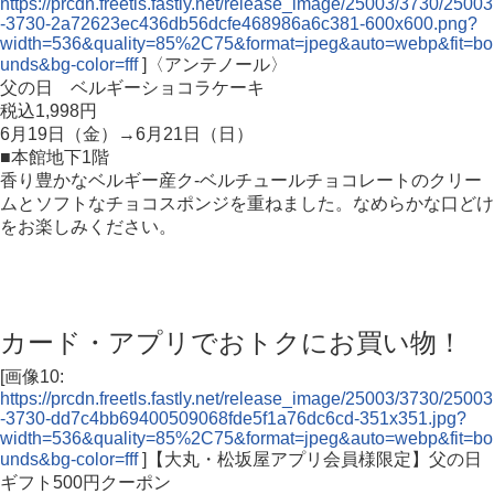
https://prcdn.freetls.fastly.net/release_image/25003/3730/25003
-3730-2a72623ec436db56dcfe468986a6c381-600x600.png?
width=536&quality=85%2C75&format=jpeg&auto=webp&fit=bo
unds&bg-color=fff
]〈アンテノール〉
父の日 ベルギーショコラケーキ
税込1,998円
6月19日（金）→6月21日（日）
■本館地下1階
香り豊かなベルギー産ク-ベルチュールチョコレートのクリー
ムとソフトなチョコスポンジを重ねました。なめらかな口どけ
をお楽しみください。
カード・アプリでおトクにお買い物！
[画像10:
https://prcdn.freetls.fastly.net/release_image/25003/3730/25003
-3730-dd7c4bb69400509068fde5f1a76dc6cd-351x351.jpg?
width=536&quality=85%2C75&format=jpeg&auto=webp&fit=bo
unds&bg-color=fff
]【大丸・松坂屋アプリ会員様限定】父の日
ギフト500円クーポン