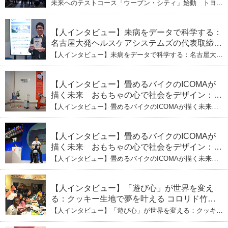
未来へのテストコース「ウーブン・シティ」始動 トヨタ
が描く都市とモビリティの青写真
【人インタビュー】未病をデータで科学する：
名古屋大発ヘルスケアシステムズの代表取締役
社長・瀧本陽介 郵送検査で挑む健康の未来
【人インタビュー】未病をデータで科学する：名古屋大発
ヘルスケアシステムズの代表取締役社長・瀧本陽介 郵送
検査で挑む健康の未来
【人インタビュー】畳めるバイクのICOMAが
描く未来 おもちゃの心で社会をデザイン：株
式会社ICOMAの代表取締役・生駒崇光
【人インタビュー】畳めるバイクのICOMAが描く未来
（下）おもちゃで社会を変える、「トイボック
おもちゃの心で社会をデザイン：株式会社ICOMAの代表
取締役・生駒崇光 （下）おもちゃで社会を変える、「ト
ス」というデザインメソッド
イボックス」というデザインメソッド
【人インタビュー】畳めるバイクのICOMAが
描く未来 おもちゃの心で社会をデザイン：株
式会社ICOMAの代表取締役・生駒崇光
【人インタビュー】畳めるバイクのICOMAが描く未来
（上）「変形」に魅せられたデザイナーの軌
おもちゃの心で社会をデザイン：株式会社ICOMAの代表
取締役・生駒崇光 （上）「変形」に魅せられたデザイナ
跡
ーの軌跡
【人インタビュー】「遊び心」が世界を変え
る：クッキー生地で夢を叶える コロリド竹内
ひとみ（下） 起業は「影響力」のため。愛と
【人インタビュー】「遊び心」が世界を変える：クッキー
笑いの子育て哲学
生地で夢を叶える コロリド竹内ひとみ（下） 起業は「影