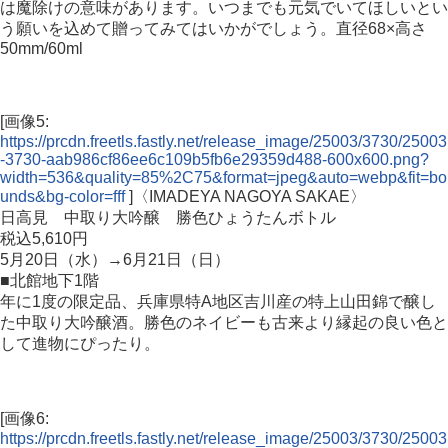
は魔除けの意味があります。いつまでも元気でいてほしいとい
う願いを込めて贈ってみてはいかがでしょう。直径68×高さ
50mm/60ml
[画像5:
https://prcdn.freetls.fastly.net/release_image/25003/3730/25003
-3730-aab986cf86ee6c109b5fb6e29359d488-600x600.png?
width=536&quality=85%2C75&format=jpeg&auto=webp&fit=bo
unds&bg-color=fff
]〈IMADEYA NAGOYA SAKAE〉
日高見 中取り大吟醸 勝色ひょうたんボトル
税込5,610円
5月20日（水）→6月21日（日）
■北館地下1階
年に1度の限定品、兵庫県特A地区吉川産の特上山田錦で醸し
た中取り大吟醸酒。勝色のネイビーも古来より縁起の良い色と
して進物にぴったり。
[画像6:
https://prcdn.freetls.fastly.net/release_image/25003/3730/25003