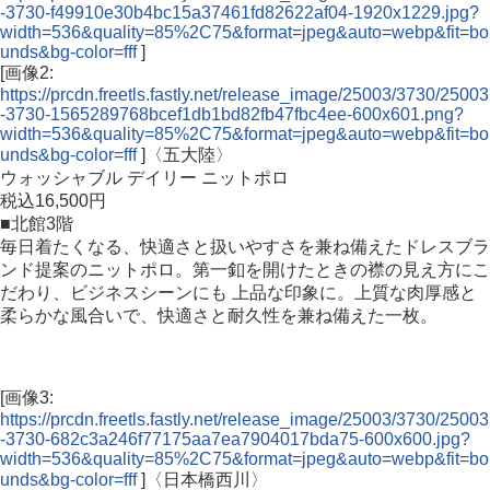
-3730-f49910e30b4bc15a37461fd82622af04-1920x1229.jpg?
width=536&quality=85%2C75&format=jpeg&auto=webp&fit=bo
unds&bg-color=fff
]
[画像2:
https://prcdn.freetls.fastly.net/release_image/25003/3730/25003
-3730-1565289768bcef1db1bd82fb47fbc4ee-600x601.png?
width=536&quality=85%2C75&format=jpeg&auto=webp&fit=bo
unds&bg-color=fff
]〈五大陸〉
ウォッシャブル デイリー ニットポロ
税込16,500円
■北館3階
毎日着たくなる、快適さと扱いやすさを兼ね備えたドレスブラ
ンド提案のニットポロ。第一釦を開けたときの襟の見え方にこ
だわり、ビジネスシーンにも 上品な印象に。上質な肉厚感と
柔らかな風合いで、快適さと耐久性を兼ね備えた一枚。
[画像3:
https://prcdn.freetls.fastly.net/release_image/25003/3730/25003
-3730-682c3a246f77175aa7ea7904017bda75-600x600.jpg?
width=536&quality=85%2C75&format=jpeg&auto=webp&fit=bo
unds&bg-color=fff
]〈日本橋西川〉