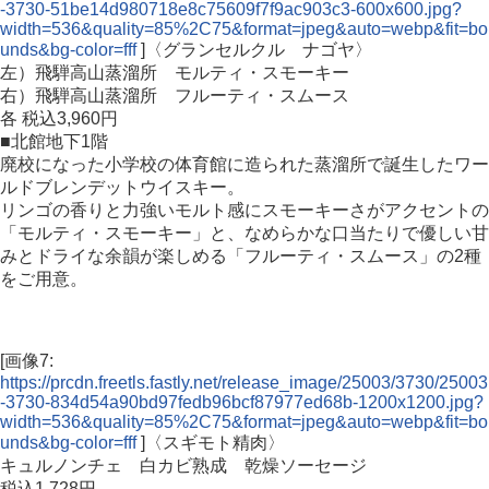
-3730-51be14d980718e8c75609f7f9ac903c3-600x600.jpg?
width=536&quality=85%2C75&format=jpeg&auto=webp&fit=bo
unds&bg-color=fff
]〈グランセルクル ナゴヤ〉
左）飛騨高山蒸溜所 モルティ・スモーキー
右）飛騨高山蒸溜所 フルーティ・スムース
各 税込3,960円
■北館地下1階
廃校になった小学校の体育館に造られた蒸溜所で誕生したワー
ルドブレンデットウイスキー。
リンゴの香りと力強いモルト感にスモーキーさがアクセントの
「モルティ・スモーキー」と、なめらかな口当たりで優しい甘
みとドライな余韻が楽しめる「フルーティ・スムース」の2種
をご用意。
[画像7:
https://prcdn.freetls.fastly.net/release_image/25003/3730/25003
-3730-834d54a90bd97fedb96bcf87977ed68b-1200x1200.jpg?
width=536&quality=85%2C75&format=jpeg&auto=webp&fit=bo
unds&bg-color=fff
]〈スギモト精肉〉
キュルノンチェ 白カビ熟成 乾燥ソーセージ
税込1,728円