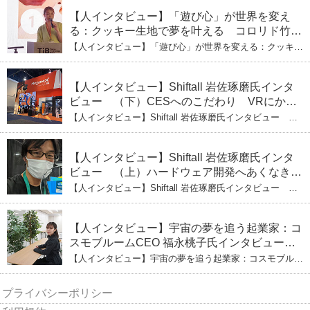
響力」のため。愛と笑いの子育て哲学
【人インタビュー】「遊び心」が世界を変え
る：クッキー生地で夢を叶える コロリド竹内
ひとみ（上） クッキー生地に込めた「誰でも
【人インタビュー】「遊び心」が世界を変える：クッキー
できる」という哲学
生地で夢を叶える コロリド竹内ひとみ（上） クッキー
生地に込めた「誰でもできる」という哲学
【人インタビュー】Shiftall 岩佐琢磨氏インタ
ビュー （下）CESへのこだわり VRにかけ
る未来
【人インタビュー】Shiftall 岩佐琢磨氏インタビュー
（下）CESへのこだわり VRにかける未来
【人インタビュー】Shiftall 岩佐琢磨氏インタ
ビュー （上）ハードウェア開発へあくなき挑
戦 その起業の経緯とは
【人インタビュー】Shiftall 岩佐琢磨氏インタビュー
（上）ハードウェア開発へあくなき挑戦 その起業の経緯
とは
【人インタビュー】宇宙の夢を追う起業家：コ
スモブルームCEO 福永桃子氏インタビュー
（下）
【人インタビュー】宇宙の夢を追う起業家：コスモブルー
ムCEO 福永桃子氏インタビュー（下）
プライバシーポリシー