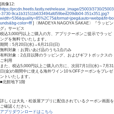
[画像12:
https://prcdn.freetls.fastly.net/release_image/25003/3730/25003
-3730-9ca1b31511b633494afd59bed209db04-351x351.jpg?
width=536&quality=85%2C75&format=jpeg&auto=webp&fit=bo
unds&bg-color=fff
]〈IMADEYA NAGOYA SAKAE〉『ラッピン
グ』サービス
税込3,000円以上ご購入の方、アプリクーポンご提示でラッピ
ングを無料でいたします。
期間：5月20日(水)→6月21日(日)
無料対象：お買いあげ品のうち1点のみ
有料対象：2点目以降のラッピング、およびギフトボックスの
ご利用
また、税込5,000円以上ご購入の方に、次回7月1日(水)～7月31
日(金)の期間中に使える海外ワイン10％OFFクーポンをプレゼ
ントいたします。
■北館地下1階
詳しくは大丸・松坂屋アプリに配信されているクーポン画面を
ご確認ください。
アプリダウンロードはこちら