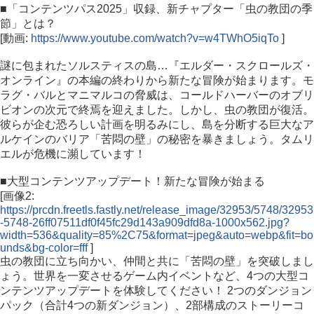
■「コンテンツパス2025」収録、新チャプター「虫の教団の季
節」とは？
[動画:
https://www.youtube.com/watch?v=w4TWhO5iqTo
]
謎に包まれたソルスティスの島…『エルダー・スクロールズ・
オンライン』の本編の終わりから新たな冒険が始まります。モ
ラグ・バルとマニマルコの脅威は、コールドハーバーのオブリ
ビオンの次元で終焉を迎えました。しかし、虫の教団が復活。
彼らが企む恐ろしい計画を明るみにし、島を分断する巨大なア
ルケインのバリア「苦悶の壁」の秘密を暴きましょう。タムリ
エルが危機に瀕しています！
■大型コンテンツアップデート！新たな冒険が始まる
[画像2:
https://prcdn.freetls.fastly.net/release_image/32953/5748/32953
-5748-26ff07511df0f45fc29d143a909dfd8a-1000x562.jpg?
width=536&quality=85%2C75&format=jpeg&auto=webp&fit=bo
unds&bg-color=fff
]
虫の教団に立ち向かい、仲間と共に「苦悶の壁」を突破しまし
ょう。世界を一変させるゲーム内イベントなど、4つの大型コ
ンテンツアップデートを体験してください！ 2つのダンジョン
パック（合計4つの新ダンジョン）、2部構成のストーリーコ