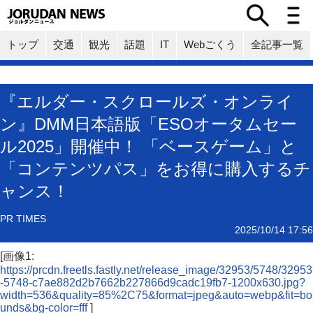
トップ
交通
観光
話題
IT
Webごくう
全記事一覧
『エルダー・スクロールズ・オンライ
ン』DMM日本語版「ESOオータムセー
ル2025」開催中！ 「ベースゲーム」と
「コンテンツパス」をお得に購入するチ
ャンス！
PR TIMES
2025/10/14 17:56
[画像1:
https://prcdn.freetls.fastly.net/release_image/32953/5748/32953
-5748-c7ae882d2b7662b227866d9cadc19fb7-1200x630.jpg?
width=536&quality=85%2C75&format=jpeg&auto=webp&fit=bo
unds&bg-color=fff
]