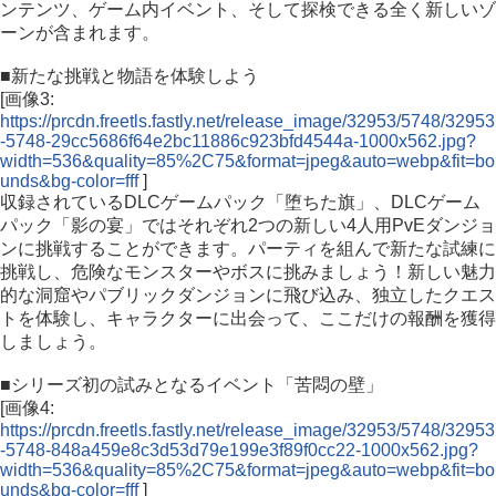
ンテンツ、ゲーム内イベント、そして探検できる全く新しいゾ
ーンが含まれます。
■新たな挑戦と物語を体験しよう
[画像3:
https://prcdn.freetls.fastly.net/release_image/32953/5748/32953
-5748-29cc5686f64e2bc11886c923bfd4544a-1000x562.jpg?
width=536&quality=85%2C75&format=jpeg&auto=webp&fit=bo
unds&bg-color=fff
]
収録されているDLCゲームパック「堕ちた旗」、DLCゲーム
パック「影の宴」ではそれぞれ2つの新しい4人用PvEダンジョ
ンに挑戦することができます。パーティを組んで新たな試練に
挑戦し、危険なモンスターやボスに挑みましょう！新しい魅力
的な洞窟やパブリックダンジョンに飛び込み、独立したクエス
トを体験し、キャラクターに出会って、ここだけの報酬を獲得
しましょう。
■シリーズ初の試みとなるイベント「苦悶の壁」
[画像4:
https://prcdn.freetls.fastly.net/release_image/32953/5748/32953
-5748-848a459e8c3d53d79e199e3f89f0cc22-1000x562.jpg?
width=536&quality=85%2C75&format=jpeg&auto=webp&fit=bo
unds&bg-color=fff
]