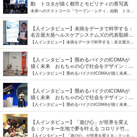
動 トヨタが描く都市とモビリティの青写真
未来へのテストコース「ウーブン・シティ」始動 トヨタ
が描く都市とモビリティの青写真
【人インタビュー】未病をデータで科学する：
名古屋大発ヘルスケアシステムズの代表取締役
社長・瀧本陽介 郵送検査で挑む健康の未来
【人インタビュー】未病をデータで科学する：名古屋大発
ヘルスケアシステムズの代表取締役社長・瀧本陽介 郵送
検査で挑む健康の未来
【人インタビュー】畳めるバイクのICOMAが
描く未来 おもちゃの心で社会をデザイン：株
式会社ICOMAの代表取締役・生駒崇光
【人インタビュー】畳めるバイクのICOMAが描く未来
（下）おもちゃで社会を変える、「トイボック
おもちゃの心で社会をデザイン：株式会社ICOMAの代表
取締役・生駒崇光 （下）おもちゃで社会を変える、「ト
ス」というデザインメソッド
イボックス」というデザインメソッド
【人インタビュー】畳めるバイクのICOMAが
描く未来 おもちゃの心で社会をデザイン：株
式会社ICOMAの代表取締役・生駒崇光
【人インタビュー】畳めるバイクのICOMAが描く未来
（上）「変形」に魅せられたデザイナーの軌
おもちゃの心で社会をデザイン：株式会社ICOMAの代表
取締役・生駒崇光 （上）「変形」に魅せられたデザイナ
跡
ーの軌跡
【人インタビュー】「遊び心」が世界を変え
る：クッキー生地で夢を叶える コロリド竹内
ひとみ（下） 起業は「影響力」のため。愛と
【人インタビュー】「遊び心」が世界を変える：クッキー