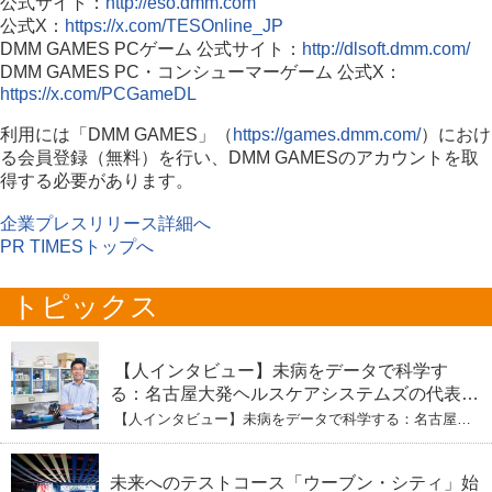
公式サイト：
http://eso.dmm.com
公式X：
https://x.com/TESOnline_JP
DMM GAMES PCゲーム 公式サイト：
http://dlsoft.dmm.com/
DMM GAMES PC・コンシューマーゲーム 公式X：
https://x.com/PCGameDL
利用には「DMM GAMES」（
https://games.dmm.com/
）におけ
る会員登録（無料）を行い、DMM GAMESのアカウントを取
得する必要があります。
企業プレスリリース詳細へ
PR TIMESトップへ
トピックス
【人インタビュー】未病をデータで科学す
る：名古屋大発ヘルスケアシステムズの代表取
締役社長・瀧本陽介 【下】「人生80年の暇つ
【人インタビュー】未病をデータで科学する：名古屋大
ぶし」を着実に：理系ニートが挑むヘルスケア
発ヘルスケアシステムズの代表取締役社長・瀧本陽介
【下】「人生80年の暇つぶし」を着実に：理系ニートが
標準化と海外戦略
挑むヘルスケア標準化と海外戦略
未来へのテストコース「ウーブン・シティ」始