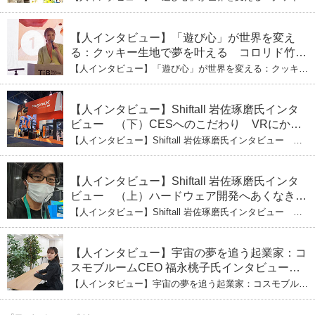
笑いの子育て哲学
生地で夢を叶える コロリド竹内ひとみ（下） 起業は「影
響力」のため。愛と笑いの子育て哲学
【人インタビュー】「遊び心」が世界を変え
る：クッキー生地で夢を叶える コロリド竹内
ひとみ（上） クッキー生地に込めた「誰でも
【人インタビュー】「遊び心」が世界を変える：クッキー
できる」という哲学
生地で夢を叶える コロリド竹内ひとみ（上） クッキー
生地に込めた「誰でもできる」という哲学
【人インタビュー】Shiftall 岩佐琢磨氏インタ
ビュー （下）CESへのこだわり VRにかけ
る未来
【人インタビュー】Shiftall 岩佐琢磨氏インタビュー
（下）CESへのこだわり VRにかける未来
【人インタビュー】Shiftall 岩佐琢磨氏インタ
ビュー （上）ハードウェア開発へあくなき挑
戦 その起業の経緯とは
【人インタビュー】Shiftall 岩佐琢磨氏インタビュー
（上）ハードウェア開発へあくなき挑戦 その起業の経緯
とは
【人インタビュー】宇宙の夢を追う起業家：コ
スモブルームCEO 福永桃子氏インタビュー
（下）
【人インタビュー】宇宙の夢を追う起業家：コスモブルー
ムCEO 福永桃子氏インタビュー（下）