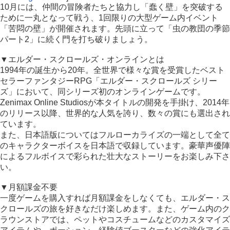
10月には、仲間の冒険者たちと協力し「蠢く壁」を突破する
ために一丸となって戦う、1回限りの大型ゲーム内イベント
「苦悶の壁」が開催されます。先頭に立って「虫の教団の季節
パート2」に続く門を打ち破りましょう。
▼エルダー・スクロールズ・オンラインとは
1994年の誕生から20年。全世界で様々な賞を受賞したベスト
セラーファンタジーRPG「エルダー・スクロールズ シリー
ズ」において、同シリーズ初のオンラインゲームです。
Zenimax Online Studiosが本タイトルの開発を手掛け、2014年
のリリース以降、世界的な人気を誇り、数々の賞にも選出され
ています。
また、日本語版についてはフルローカライズの一端として全て
のキャラクターボイスを日本語で収録しています。豪華声優陣
によるフルボイスで彩られた壮大なストーリーをお楽しみ下さ
い。
▼月額課金不要
一度ゲームを購入すれば月額課金をしなくても、エルダー・ス
クロールズの旅を好きなだけ楽しめます。また、ゲーム内のク
ラウンストアでは、ペットやコスチュームなどのカスタマイズ