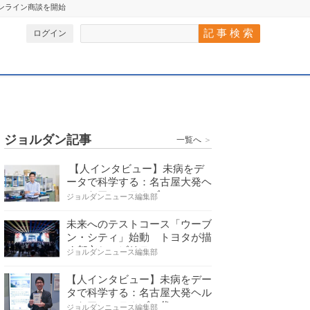
オンライン商談を開始
ログイン
ジョルダン記事
一覧へ
＞
【人インタビュー】未病をデ
ータで科学する：名古屋大発ヘ
ルスケアシステムズの…
ジョルダンニュース編集部
未来へのテストコース「ウーブ
ン・シティ」始動 トヨタが描
く都市とモビリティの…
ジョルダンニュース編集部
【人インタビュー】未病をデー
タで科学する：名古屋大発ヘル
スケアシステムズの代…
ジョルダンニュース編集部