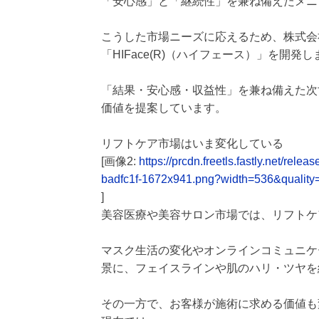
「安心感」と「継続性」を兼ね備えたメニ
こうした市場ニーズに応えるため、株式会
「HIFace(R)（ハイフェース）」を開発
「結果・安心感・収益性」を兼ね備えた次
価値を提案しています。
リフトケア市場はいま変化している
[画像2:
https://prcdn.freetls.fastly.net/
badfc1f-1672x941.png?width=536&quality
]
美容医療や美容サロン市場では、リフトケ
マスク生活の変化やオンラインコミュニケ
景に、フェイスラインや肌のハリ・ツヤを
その一方で、お客様が施術に求める価値も