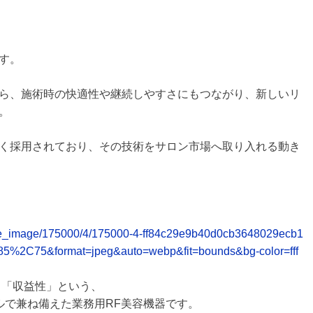
す。
ら、施術時の快適性や継続しやすさにもつながり、新しいリ
。
く採用されており、その技術をサロン市場へ取り入れる動き
release_image/175000/4/175000-4-ff84c29e9b40d0cb3648029ecb1
85%2C75&format=jpeg&auto=webp&fit=bounds&bg-color=fff
性」「収益性」という、
ルで兼ね備えた業務用RF美容機器です。