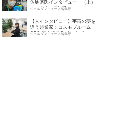
佐琢磨氏インタビュー （上）
ハードウェア開発へ…
ジョルダンニュース編集部
【人インタビュー】宇宙の夢を
追う起業家：コスモブルーム
CEO 福永桃子氏インタビ…
ジョルダンニュース編集部