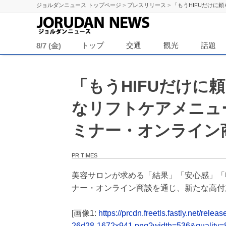
ジョルダンニュース トップページ
>
プレスリリース
>
「もうHIFUだけに
ジョル
トップ
交通
観光
話題
8/7 (金)
「もうHIFUだけに
なリフトケアメニュー『
ミナー・オンライン
PR TIMES
美容サロンが求める「結果」「安心感」「収
ナー・オンライン商談を通じ、新たな高付
[画像1:
https://prcdn.freetls.fastly.net/
26d28-1672x941.png?width=536&quality=