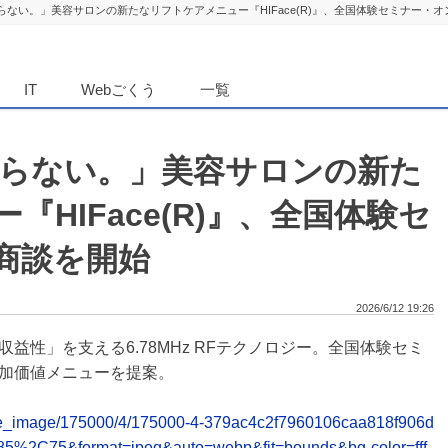
頼らない。」美容サロンの新たなリフトケアメニュー『HIFace(R)』、全国体験セミナー・
ダンニュース
IT
Webごくう
一覧
頼らない。」美容サロンの新た
HIFace(R)』、全国体験セ
商談を開始
2026/6/12 19:26
益性」を支える6.78MHz RFテクノロジー。全国体験セミ
加価値メニューを提案。
release_image/175000/4/175000-4-379ac4c2f7960106caa818f906d
85%2C75&format=jpeg&auto=webp&fit=bounds&bg-color=fff