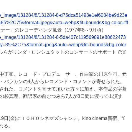
release_image/131284/8/131284-8-d75dca51493e1ef6034be9d23e
=85%2C75&format=jpeg&auto=webp&fit=bounds&bg-color=fff
ナー」のレコーディング風景（1977年8～9月頃）
release_image/131284/8/131284-8-5da407c119569891e88622473
ty=85%2C75&format=jpeg&auto=webp&fit=bounds&bg-color
ルらがリンダ・ロンシュタットのコンサートのサポートで演
中正和、レコード・プロデューサー、作曲家の川原伸司、元
・バラカンの4人からレコメンド・コメントが寄せられた。
された。コメントを寄せて頂いた方々に加え、本作品の字幕
の杉真理、翻訳家の前むつみら7人が3日間に渡って出演す
(金)にＴＯＨＯシネマズシャンテ、kino cinema新宿、Y
される。