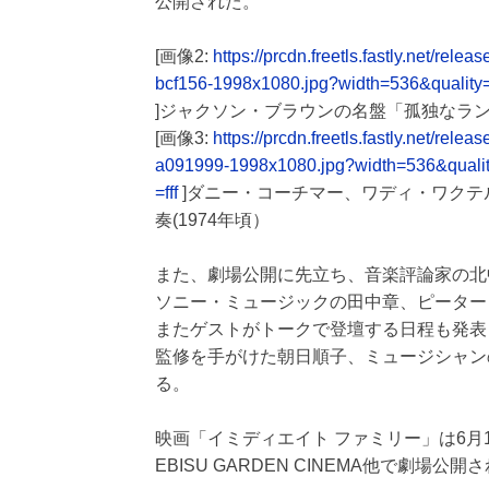
公開された。
[画像2:
https://prcdn.freetls.fastly.net/
bcf156-1998x1080.jpg?width=536&quality
]ジャクソン・ブラウンの名盤「孤独なラン
[画像3:
https://prcdn.freetls.fastly.net/
a091999-1998x1080.jpg?width=536&quali
=fff
]ダニー・コーチマー、ワディ・ワクテ
奏(1974年頃）
また、劇場公開に先立ち、音楽評論家の北
ソニー・ミュージックの田中章、ピーター
またゲストがトークで登壇する日程も発表
監修を手がけた朝日順子、ミュージシャン
る。
映画「イミディエイト ファミリー」は6月19日
EBISU GARDEN CINEMA他で劇場公開