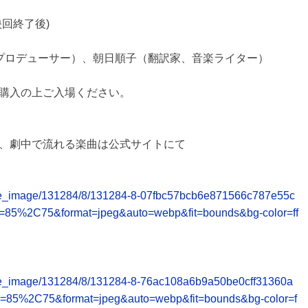
上映回終了後)
、プロデューサー）、朝日順子（翻訳家、音楽ライター）
購入の上ご入場ください。
、劇中で流れる楽曲は公式サイトにて
release_image/131284/8/131284-8-07fbc57bcb6e871566c787e55c
y=85%2C75&format=jpeg&auto=webp&fit=bounds&bg-color=ff
release_image/131284/8/131284-8-76ac108a6b9a50be0cff31360a
y=85%2C75&format=jpeg&auto=webp&fit=bounds&bg-color=f