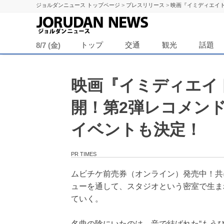
ジョルダンニュース トップページ
>
プレスリリース
>
映画『イミディエイト
ジョル
トップ
交通
観光
話題
8/7 (金)
映画『イミディエイト
開！第2弾レコメン
イベントも決定！
PR TIMES
ムビチケ前売券（オンライン）発売中！共
ューを通して、スタジオという密室で生ま
ていく。
名曲の陰にいたのは、音で結ばれた“もうひ