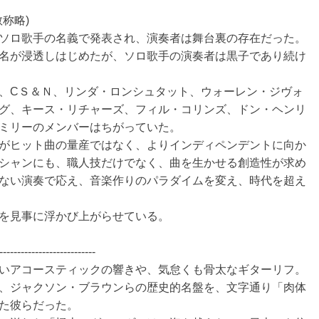
称略)
ソロ歌手の名義で発表され、演奏者は舞台裏の存在だった。
名が浸透しはじめたが、ソロ歌手の演奏者は黒子であり続け
、CＳ＆Ｎ、リンダ・ロンシュタット、ウォーレン・ジヴォ
グ、キース・リチャーズ、フィル・コリンズ、ドン・ヘンリ
ミリーのメンバーはちがっていた。
がヒット曲の量産ではなく、よりインディペンデントに向か
シャンにも、職人技だけでなく、曲を生かせる創造性が求め
ない演奏で応え、音楽作りのパラダイムを変え、時代を超え
を見事に浮かび上がらせている。
---------------------------
いアコースティックの響きや、気怠くも骨太なギターリフ。
、ジャクソン・ブラウンらの歴史的名盤を、文字通り「肉体
た彼らだった。