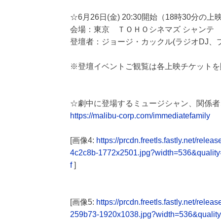
☆6月26日(金) 20:30開始（18時30分の
会場：東京 ＴＯＨＯシネマズ シャンテ
登壇者：ジョージ・カックル(ラジオDJ
※登壇イベントご観覧は各上映チケットを
☆劇中に登場するミュージシャン、関係者
https://malibu-corp.com/immediatefamily
[画像4:
https://prcdn.freetls.fastly.net/
4c2c8b-1772x2501.jpg?width=536&qualit
f
]
[画像5:
https://prcdn.freetls.fastly.net/
259b73-1920x1038.jpg?width=536&qualit