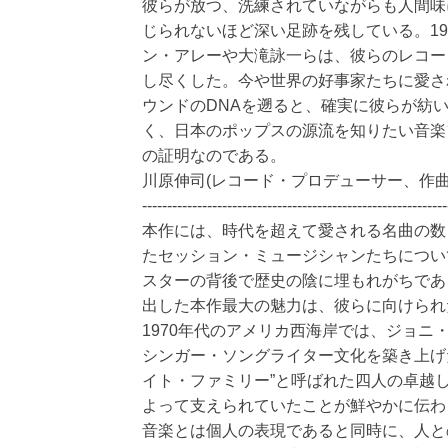
彼らが放つ、洗練されていながらも人間味
じられないほど深い足跡を残している。19
ン・アレーや大滝詠一らは、彼らのレコー
し尽くした。今や世界の好事家たちに愛さ
ウンドのDNAを遡ると、確実に彼らが紡
く、日本のポップスの源流を知りたい音楽
の証明なのである。
川原伸司(レコード・プロデューサー、作曲
-------------------------------------------------------------
本作には、時代を超えて愛される名曲の数
たセッション・ミュージシャンたちについ
スターの背後で歴史の陰に埋もれがちであ
出した本作最大の魅力は、彼らに向けられ
1970年代のアメリカ西海岸では、ジョ
シンガー・ソングライター文化を築き上げ
イト・ファミリー”と呼ばれた四人の卓越
よって支えられていたことが鮮やかに伝わ
音楽とは個人の表現であると同時に、人と