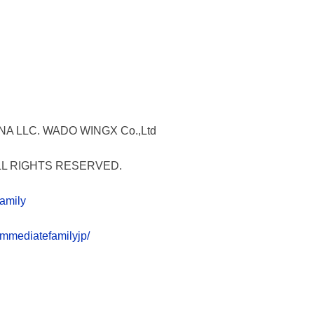
LLC. WADO WINGX Co.,Ltd
ALL RIGHTS RESERVED.
family
immediatefamilyjp/