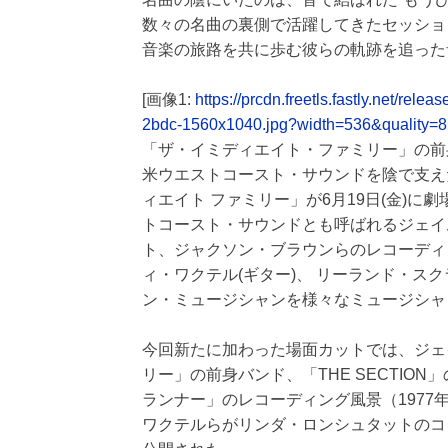
数々の名曲の裏側で活躍してきたセッショ
音楽の旅路を共に歩む彼らの軌跡を追った
[画像1:
https://prcdn.freetls.fastly.net/r
2bdc-1560x1040.jpg?width=536&quality=
「ザ・イミディエイト・ファミリー」の前身バン
米ウエストコースト・サウンドを陰で支え
ィエイト ファミリー」が6月19日(金)
トコースト・サウンドとも呼ばれるジェイ
ト、ジャクソン・ブラウンらのレコーディン
ィ・ワクテル(ギター)、 リーランド・スク
ン・ミュージシャンを様々なミュージシャ
今回新たに加わった場面カットでは、ジェ
リー」の前身バンド、「THE SECTIO
ランナー」のレコーディング風景（1977
ワクテルらがリンダ・ロンシュタットのコン