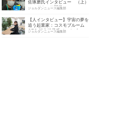
佐琢磨氏インタビュー （上）
ハードウェア開発へ…
ジョルダンニュース編集部
【人インタビュー】宇宙の夢を
追う起業家：コスモブルーム
CEO 福永桃子氏インタビ…
ジョルダンニュース編集部