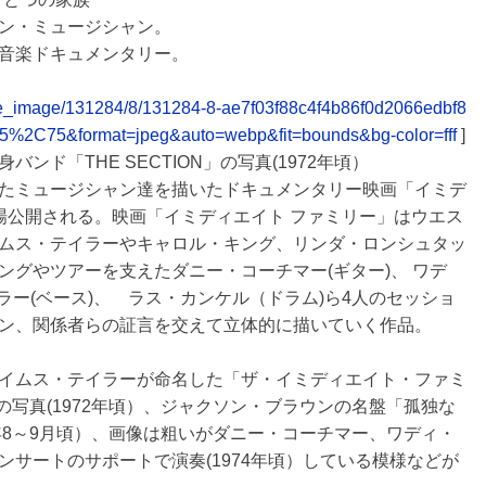
ン・ミュージシャン。
音楽ドキュメンタリー。
elease_image/131284/8/131284-8-ae7f03f88c4f4b86f0d2066edbf8
85%2C75&format=jpeg&auto=webp&fit=bounds&bg-color=fff
]
ド「THE SECTION」の写真(1972年頃）
たミュージシャン達を描いたドキュメンタリー映画「イミデ
に劇場公開される。映画「イミディエイト ファミリー」はウエス
ムス・テイラーやキャロル・キング、リンダ・ロンシュタッ
グやツアーを支えたダニー・コーチマー(ギター)、 ワデ
ラー(ベース)、 ラス・カンケル（ドラム)ら4人のセッショ
ン、関係者らの証言を交えて立体的に描いていく作品。
イムス・テイラーが命名した「ザ・イミディエイト・ファミ
N」の写真(1972年頃）、ジャクソン・ブラウンの名盤「孤独な
年8～9月頃）、画像は粗いがダニー・コーチマー、ワディ・
サートのサポートで演奏(1974年頃）している模様などが