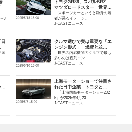
毎
トヨタGR86、スバルBRZ、
て
マツダロードスター 世界…
スポーツカーというと独身の若
者が乗るイメージ…
2025/5/18 13:00
～8
J-CASTニュース
「日
クルマ選びで実は重要な「エ
…
ンジン形式」 燃費と並…
中国
世界の内燃機関のクルマで最も
多いのは直列エン…
J-CASTニュース
2025/5/10 13:00
上海モーターショーで注目さ
い…
れた日中企業 トヨタと…
「上海国際モーターショー202
5」が2025年4月23…
2025/5/7 15:00
J-CASTニュース