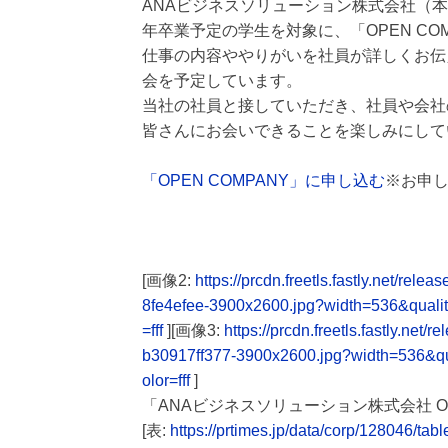
ANAビジネスソリューション株式会社（本
年卒業予定の学生を対象に、「OPEN CO
仕事の内容ややりがいを社員が詳しくお伝
会を予定しています。
当社の社員と接していただき、社員や会社
皆さんにお会いできることを楽しみにして
「OPEN COMPANY」に申し込む
※お申し
[画像2:
https://prcdn.freetls.fastly.net/
8fe4efee-3900x2600.jpg?width=536&qual
=fff
][画像3:
https://prcdn.freetls.fastly.n
b30917ff377-3900x2600.jpg?width=536&q
olor=fff
]
「ANAビジネスソリューション株式会社 OP
[表:
https://prtimes.jp/data/corp/128046/