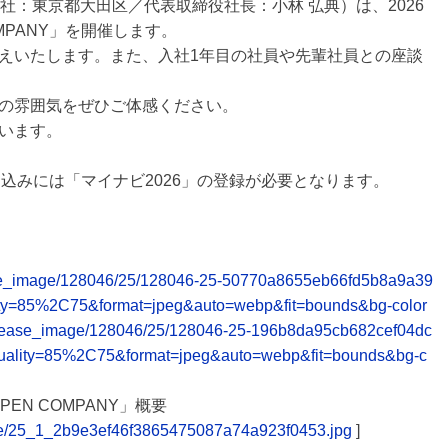
社：東京都大田区／代表取締役社長：小林 弘典）は、2026
MPANY」を開催します。
えいたします。また、入社1年目の社員や先輩社員との座談
の雰囲気をぜひご体感ください。
います。
込みには「マイナビ2026」の登録が必要となります。
release_image/128046/25/128046-25-50770a8655eb66fd5b8a9a39
ity=85%2C75&format=jpeg&auto=webp&fit=bounds&bg-color
et/release_image/128046/25/128046-25-196b8da95cb682cef04dc
uality=85%2C75&format=jpeg&auto=webp&fit=bounds&bg-c
EN COMPANY」概要
table/25_1_2b9e3ef46f3865475087a74a923f0453.jpg
]