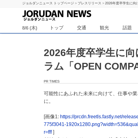
ジョルダンニュース トップページ
>
プレスリリース
>
2026年度卒学生に向
ジョル
トップ
交通
観光
話題
8/6 (木)
2026年度卒学生に
ラム「OPEN COM
PR TIMES
可能性にあふれた未来に向けて、仕事や業
に。
[画像1:
https://prcdn.freetls.fastly.net/
775f3041-1920x1280.png?width=536&qua
r=fff
]