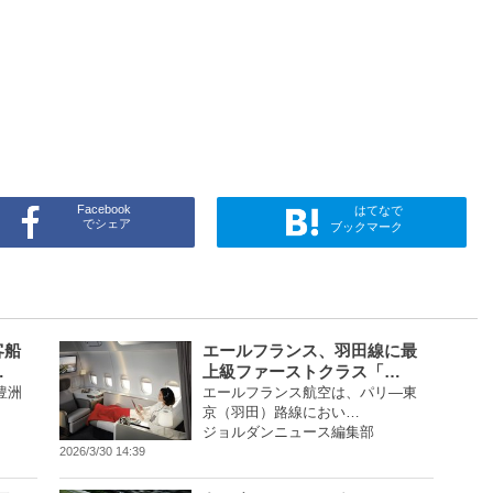
Facebook
はてなで
でシェア
ブックマーク
客船
エールフランス、羽田線に最
…
上級ファーストクラス「…
豊洲
エールフランス航空は、パリ―東
京（羽田）路線におい…
ジョルダンニュース編集部
2026/3/30 14:39