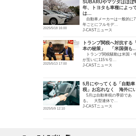
SUBARUやマツダはほぼ
年、トヨタも車種によっ
は…
自動車メーカーは一般的に7
年ごとにフルモデ…
2025/5/18 16:00
J-CASTニュース
トランプ関税へ対抗する
本の秘策」 「米国側も
トランプ関税騒動は米国・
が互いに115％引…
2025/5/13 17:00
J-CASTニュース
5月にやってくる「自動車
税」お忘れなく 海外に
5月は自動車税の季節であ
る。 大型連休で…
J-CASTニュース
2025/5/9 12:10