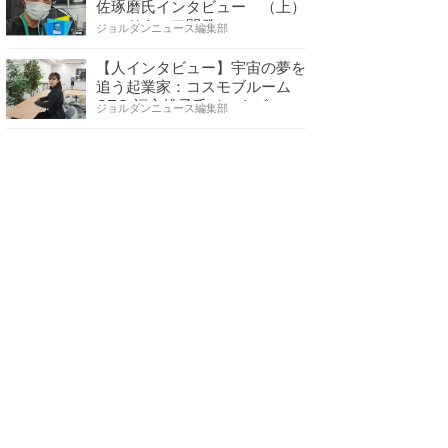
佐琢磨氏インタビュー （上）
ハードウェア開発へ…
ジョルダンニュース編集部
【人インタビュー】宇宙の夢を
追う起業家：コスモブルーム
CEO 福永桃子氏インタビ…
ジョルダンニュース編集部