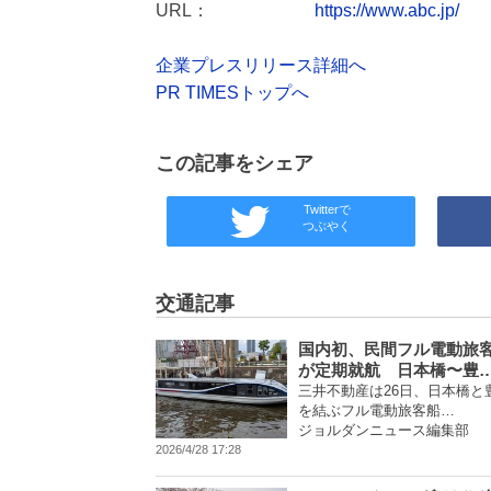
URL：
https://www.abc.jp/
企業プレスリリース詳細へ
PR TIMESトップへ
この記事をシェア
Twitterで
つぶやく
交通記事
国内初、民間フル電動旅
が定期就航 日本橋〜豊
三井不動産は26日、日本橋と
を結ぶフル電動旅客船…
ジョルダンニュース編集部
2026/4/28 17:28