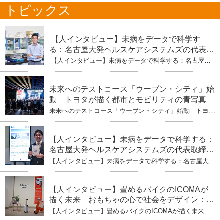
トピックス
【人インタビュー】未病をデータで科学す
る：名古屋大発ヘルスケアシステムズの代表取
締役社長・瀧本陽介 【下】「人生80年の暇つ
【人インタビュー】未病をデータで科学する：名古屋大
ぶし」を着実に：理系ニートが挑むヘルスケア
発ヘルスケアシステムズの代表取締役社長・瀧本陽介
【下】「人生80年の暇つぶし」を着実に：理系ニートが
標準化と海外戦略
挑むヘルスケア標準化と海外戦略
未来へのテストコース「ウーブン・シティ」始
動 トヨタが描く都市とモビリティの青写真
未来へのテストコース「ウーブン・シティ」始動 トヨタ
が描く都市とモビリティの青写真
【人インタビュー】未病をデータで科学する：
名古屋大発ヘルスケアシステムズの代表取締役
社長・瀧本陽介 郵送検査で挑む健康の未来
【人インタビュー】未病をデータで科学する：名古屋大発
ヘルスケアシステムズの代表取締役社長・瀧本陽介 郵送
検査で挑む健康の未来
【人インタビュー】畳めるバイクのICOMAが
描く未来 おもちゃの心で社会をデザイン：株
式会社ICOMAの代表取締役・生駒崇光
【人インタビュー】畳めるバイクのICOMAが描く未来
おもちゃの心で社会をデザイン：株式会社ICOMAの代表