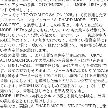
ームシアターの祭典「OTOTEN2026」に、MODELLISTAブラ
ンドで出展します。
ブースでは「TOKYO AUTO SALON 2026」にて初披露したア
ルファードのコンセプトカー「ALPHARD MODELLISTA
CONCEPT」を展示します。この車両は、--車内でも上質な
MODELLISTAを感じてもらいたい。いつもの乗車を特別な体
験にしたい--という想いを込めた一台です。シート表皮や車内
のLED等のインテリア加飾だけでなく、心地よい音響空間にも
こだわり、“見て・聴いて・触れて”を通じて、お客様に心地よ
い車内空間をお届けします。
今回の出展に際し、より上質な車内空間創出の為、TOKYO
AUTO SALON 2026での展示時から音響をさらに作り込みまし
た。目指したのは、"空間で感じる、表現力豊かな音響体験"で
す。音源の魅力をそのままに、ヴォーカルの息遣いや楽器の繊
細な響きまで一音一音を丁寧に再現し、車内における理想的な
音場（おんじょう）を追求した極上のリスニング空間を実現し
ています。MODELLISTAをはじめて知る方にも、すでにご存
知の方にも、音響をはじめとする車内空間を通じ、
MODELLISTAの世界観とクルマで感じる特別な体験を、外装
の美しさとともにお届けします。
会場では、実際にALPHARD MODELLISTA CONCEPTにご乗