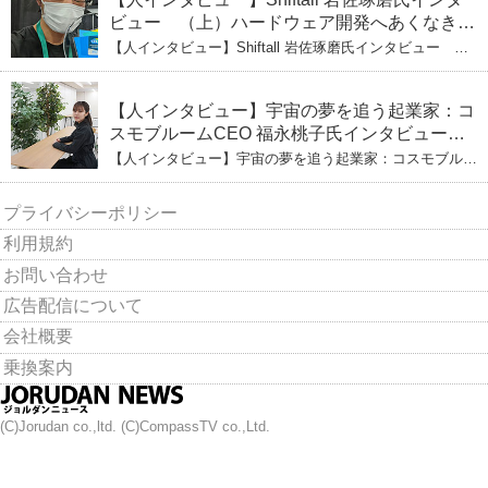
ビュー （上）ハードウェア開発へあくなき挑
戦 その起業の経緯とは
【人インタビュー】Shiftall 岩佐琢磨氏インタビュー
（上）ハードウェア開発へあくなき挑戦 その起業の経緯
とは
【人インタビュー】宇宙の夢を追う起業家：コ
スモブルームCEO 福永桃子氏インタビュー
（下）
【人インタビュー】宇宙の夢を追う起業家：コスモブルー
ムCEO 福永桃子氏インタビュー（下）
プライバシーポリシー
利用規約
お問い合わせ
広告配信について
会社概要
乗換案内
(C)Jorudan co.,ltd. (C)CompassTV co.,Ltd.