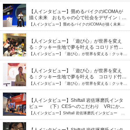
（下）おもちゃで社会を変える、「トイボック
取締役・生駒崇光 （下）おもちゃで社会を変える、「ト
ス」というデザインメソッド
イボックス」というデザインメソッド
【人インタビュー】畳めるバイクのICOMAが
描く未来 おもちゃの心で社会をデザイン：株
式会社ICOMAの代表取締役・生駒崇光
【人インタビュー】畳めるバイクのICOMAが描く未来
（上）「変形」に魅せられたデザイナーの軌
おもちゃの心で社会をデザイン：株式会社ICOMAの代表
取締役・生駒崇光 （上）「変形」に魅せられたデザイナ
跡
ーの軌跡
【人インタビュー】「遊び心」が世界を変え
る：クッキー生地で夢を叶える コロリド竹内
ひとみ（下） 起業は「影響力」のため。愛と
【人インタビュー】「遊び心」が世界を変える：クッキー
笑いの子育て哲学
生地で夢を叶える コロリド竹内ひとみ（下） 起業は「影
響力」のため。愛と笑いの子育て哲学
【人インタビュー】「遊び心」が世界を変え
る：クッキー生地で夢を叶える コロリド竹内
ひとみ（上） クッキー生地に込めた「誰でも
【人インタビュー】「遊び心」が世界を変える：クッキー
できる」という哲学
生地で夢を叶える コロリド竹内ひとみ（上） クッキー
生地に込めた「誰でもできる」という哲学
【人インタビュー】Shiftall 岩佐琢磨氏インタ
ビュー （下）CESへのこだわり VRにかけ
る未来
【人インタビュー】Shiftall 岩佐琢磨氏インタビュー
（下）CESへのこだわり VRにかける未来
【人インタビュー】Shiftall 岩佐琢磨氏インタ