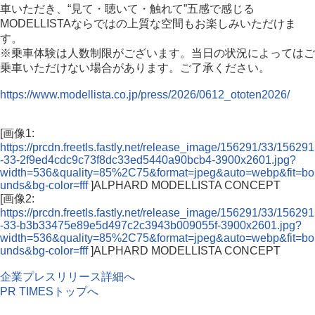
車いただき、“見て・聴いて・触れて”五感で感じる
MODELLISTAならではの上質な空間もお楽しみいただけま
す。
※乗車体験は人数制限がございます。当日の状況によってはご
乗車いただけない場合があります。ご了承ください。
https://www.modellista.co.jp/press/2026/0612_ototen2026/
[画像1:
https://prcdn.freetls.fastly.net/release_image/156291/33/156291
-33-2f9ed4cdc9c73f8dc33ed5440a90bcb4-3900x2601.jpg?
width=536&quality=85%2C75&format=jpeg&auto=webp&fit=bo
unds&bg-color=fff
]ALPHARD MODELLISTA CONCEPT
[画像2:
https://prcdn.freetls.fastly.net/release_image/156291/33/156291
-33-b3b33475e89e5d497c2c3943b009055f-3900x2601.jpg?
width=536&quality=85%2C75&format=jpeg&auto=webp&fit=bo
unds&bg-color=fff
]ALPHARD MODELLISTA CONCEPT
企業プレスリリース詳細へ
PR TIMESトップへ