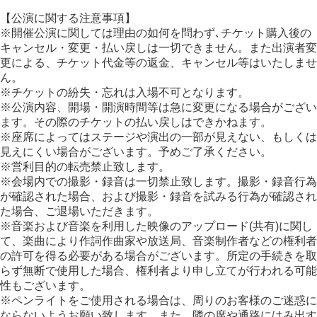
【公演に関する注意事項】
※開催公演に関しては理由の如何を問わず､チケット購入後の
キャンセル・変更・払い戻しは一切できません。また出演者変
更による、チケット代金等の返金、キャンセル等はいたしませ
ん。
※チケットの紛失・忘れは入場不可となります。
※公演内容、開場・開演時間等は急に変更になる場合がござい
ます。その際のチケットの払い戻しはできかねます。
※座席によってはステージや演出の一部が見えない、もしくは
見えにくい場合がございます。予めご了承ください。
※営利目的の転売禁止致します。
※会場内での撮影・録音は一切禁止致します。撮影・録音行為
が確認された場合、および撮影・録音を試みる行為が確認され
た場合、ご退場いただきます。
※音楽および音楽を利用した映像のアップロード(共有)に関し
て、楽曲により作詞作曲家や放送局、音楽制作者などの権利者
の許可を得る必要がある場合がございます。所定の手続きを取
らず無断で使用した場合、権利者より申し立てが行われる可能
性もございます。
※ペンライトをご使用される場合は、周りのお客様のご迷惑に
ならないようお願い致します。また、隣の席や通路にはみ出す