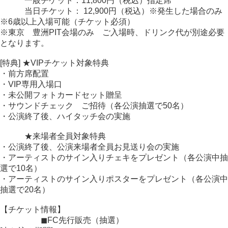
一般チケット：11,800円（税込）指定席
当日チケット： 12,900円（税込）※発生した場合のみ
※6歳以上入場可能（チケット必須）
※東京 豊洲PIT会場のみ ご入場時、ドリンク代が別途必要
となります。
[特典] ★VIPチケット対象特典
・前方席配置
・VIP専用入場口
・未公開フォトカードセット贈呈
・サウンドチェック ご招待（各公演抽選で50名）
・公演終了後、ハイタッチ会の実施
★来場者全員対象特典
・公演終了後、公演来場者全員お見送り会の実施
・アーティストのサイン入りチェキをプレゼント（各公演中抽
選で10名）
・アーティストのサイン入りポスターをプレゼント（各公演中
抽選で20名）
【チケット情報】
◼︎FC先行販売（抽選）