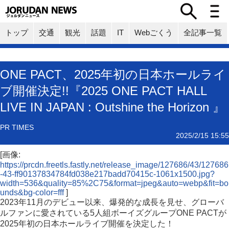
トップ
交通
観光
話題
IT
Webごくう
全記事一覧
ONE PACT、2025年初の日本ホールライ
ブ開催決定!!『2025 ONE PACT HALL
LIVE IN JAPAN : Outshine the Horizon 』
PR TIMES
2025/2/15 15:55
[画像:
https://prcdn.freetls.fastly.net/release_image/127686/43/127686
-43-ff90137834784fd038e217badd70415c-1061x1500.jpg?
width=536&quality=85%2C75&format=jpeg&auto=webp&fit=bo
unds&bg-color=fff
]
2023年11月のデビュー以来、爆発的な成長を見せ、グローバ
ルファンに愛されている5人組ボーイズグループONE PACTが
2025年初の日本ホールライブ開催を決定した！