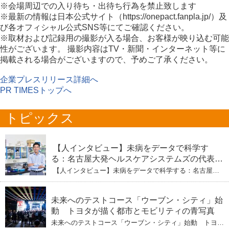
※会場周辺での入り待ち・出待ち行為を禁止致します
※最新の情報は日本公式サイト（https://onepact.fanpla.jp/）及
び各オフィシャル公式SNS等にてご確認ください。
※取材および記録用の撮影が入る場合、お客様が映り込む可能
性がございます。 撮影内容はTV・新聞・インターネット等に
掲載される場合がございますので、予めご了承ください。
企業プレスリリース詳細へ
PR TIMESトップへ
トピックス
【人インタビュー】未病をデータで科学す
る：名古屋大発ヘルスケアシステムズの代表取
締役社長・瀧本陽介 【下】「人生80年の暇つ
【人インタビュー】未病をデータで科学する：名古屋大
ぶし」を着実に：理系ニートが挑むヘルスケア
発ヘルスケアシステムズの代表取締役社長・瀧本陽介
【下】「人生80年の暇つぶし」を着実に：理系ニートが
標準化と海外戦略
挑むヘルスケア標準化と海外戦略
未来へのテストコース「ウーブン・シティ」始
動 トヨタが描く都市とモビリティの青写真
未来へのテストコース「ウーブン・シティ」始動 トヨタ