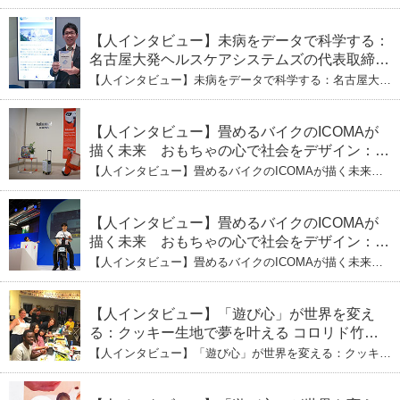
が描く都市とモビリティの青写真
【人インタビュー】未病をデータで科学する：
名古屋大発ヘルスケアシステムズの代表取締役
社長・瀧本陽介 郵送検査で挑む健康の未来
【人インタビュー】未病をデータで科学する：名古屋大発
ヘルスケアシステムズの代表取締役社長・瀧本陽介 郵送
検査で挑む健康の未来
【人インタビュー】畳めるバイクのICOMAが
描く未来 おもちゃの心で社会をデザイン：株
式会社ICOMAの代表取締役・生駒崇光
【人インタビュー】畳めるバイクのICOMAが描く未来
（下）おもちゃで社会を変える、「トイボック
おもちゃの心で社会をデザイン：株式会社ICOMAの代表
取締役・生駒崇光 （下）おもちゃで社会を変える、「ト
ス」というデザインメソッド
イボックス」というデザインメソッド
【人インタビュー】畳めるバイクのICOMAが
描く未来 おもちゃの心で社会をデザイン：株
式会社ICOMAの代表取締役・生駒崇光
【人インタビュー】畳めるバイクのICOMAが描く未来
（上）「変形」に魅せられたデザイナーの軌
おもちゃの心で社会をデザイン：株式会社ICOMAの代表
取締役・生駒崇光 （上）「変形」に魅せられたデザイナ
跡
ーの軌跡
【人インタビュー】「遊び心」が世界を変え
る：クッキー生地で夢を叶える コロリド竹内
ひとみ（下） 起業は「影響力」のため。愛と
【人インタビュー】「遊び心」が世界を変える：クッキー
笑いの子育て哲学
生地で夢を叶える コロリド竹内ひとみ（下） 起業は「影
響力」のため。愛と笑いの子育て哲学