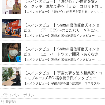
【人インタビュー】「遊び心」が世界を変え
る：クッキー生地で夢を叶える コロリド竹内
ひとみ（上） クッキー生地に込めた「誰でも
【人インタビュー】「遊び心」が世界を変える：クッキー
できる」という哲学
生地で夢を叶える コロリド竹内ひとみ（上） クッキー
生地に込めた「誰でもできる」という哲学
【人インタビュー】Shiftall 岩佐琢磨氏インタ
ビュー （下）CESへのこだわり VRにかけ
る未来
【人インタビュー】Shiftall 岩佐琢磨氏インタビュー
（下）CESへのこだわり VRにかける未来
【人インタビュー】Shiftall 岩佐琢磨氏インタ
ビュー （上）ハードウェア開発へあくなき挑
戦 その起業の経緯とは
【人インタビュー】Shiftall 岩佐琢磨氏インタビュー
（上）ハードウェア開発へあくなき挑戦 その起業の経緯
とは
【人インタビュー】宇宙の夢を追う起業家：コ
スモブルームCEO 福永桃子氏インタビュー
（下）
【人インタビュー】宇宙の夢を追う起業家：コスモブルー
ムCEO 福永桃子氏インタビュー（下）
プライバシーポリシー
利用規約