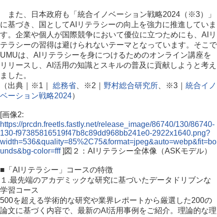
また、日本政府も「統合イノベーション戦略2024（※3）」
に基づき、国としてAIリテラシーの向上を強力に推進していま
す。企業や個人が国際競争において優位に立つためにも、AIリ
テラシーの習得は避けられないテーマとなっています。そこで
UMUは、AIリテラシーを身につけるためのオンライン講座を
リリースし、AI活用の知識とスキルの普及に貢献しようと考え
ました。
（出典｜※1｜
総務省
、※2｜
野村総合研究所
、※3｜
統合イノ
ベーション戦略2024
）
[画像2:
https://prcdn.freetls.fastly.net/release_image/86740/130/86740-
130-f97385816519f47b8c89dd968bb241e0-2922x1640.png?
width=536&quality=85%2C75&format=jpeg&auto=webp&fit=bo
unds&bg-color=fff
]図２：AIリテラシー全体像（ASKモデル）
■「AIリテラシー」コースの特徴
１.最先端のアカデミックな研究に基づいたデータドリブンな
学習コース
500を超える学術的な研究や業界レポートから厳選した200の
論文に基づく内容で、最新のAI活用事例をご紹介。理論的な理