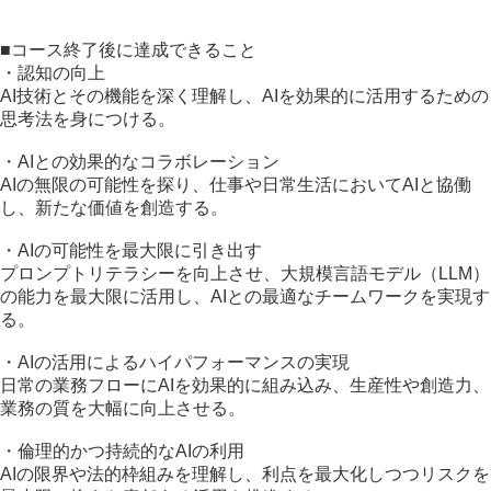
■コース終了後に達成できること
・認知の向上
AI技術とその機能を深く理解し、AIを効果的に活用するための
思考法を身につける。
・AIとの効果的なコラボレーション
AIの無限の可能性を探り、仕事や日常生活においてAIと協働
し、新たな価値を創造する。
・AIの可能性を最大限に引き出す
プロンプトリテラシーを向上させ、大規模言語モデル（LLM）
の能力を最大限に活用し、AIとの最適なチームワークを実現す
る。
・AIの活用によるハイパフォーマンスの実現
日常の業務フローにAIを効果的に組み込み、生産性や創造力、
業務の質を大幅に向上させる。
・倫理的かつ持続的なAIの利用
AIの限界や法的枠組みを理解し、利点を最大化しつつリスクを