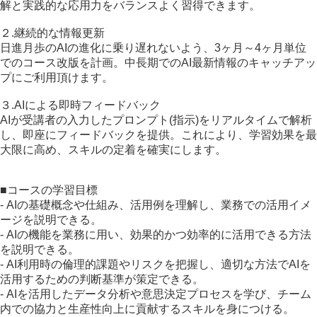
解と実践的な応用力をバランスよく習得できます。
２.継続的な情報更新
日進月歩のAIの進化に乗り遅れないよう、3ヶ月～4ヶ月単位
でのコース改版を計画。中長期でのAI最新情報のキャッチアッ
プにご利用頂けます。
３.AIによる即時フィードバック
AIが受講者の入力したプロンプト(指示)をリアルタイムで解析
し、即座にフィードバックを提供。これにより、学習効果を最
大限に高め、スキルの定着を確実にします。
■コースの学習目標
- AIの基礎概念や仕組み、活用例を理解し、業務での活用イメ
ージを説明できる。
- AIの機能を業務に用い、効果的かつ効率的に活用できる方法
を説明できる。
- AI利用時の倫理的課題やリスクを把握し、適切な方法でAIを
活用するための判断基準が策定できる。
- AIを活用したデータ分析や意思決定プロセスを学び、チーム
内での協力と生産性向上に貢献するスキルを身につける。