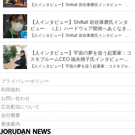
る未来
【人インタビュー】Shiftall 岩佐琢磨氏インタビュー
（下）CESへのこだわり VRにかける未来
【人インタビュー】Shiftall 岩佐琢磨氏インタ
ビュー （上）ハードウェア開発へあくなき挑
戦 その起業の経緯とは
【人インタビュー】Shiftall 岩佐琢磨氏インタビュー
（上）ハードウェア開発へあくなき挑戦 その起業の経緯
とは
【人インタビュー】宇宙の夢を追う起業家：コ
スモブルームCEO 福永桃子氏インタビュー
（下）
【人インタビュー】宇宙の夢を追う起業家：コスモブルー
ムCEO 福永桃子氏インタビュー（下）
プライバシーポリシー
利用規約
お問い合わせ
広告配信について
会社概要
乗換案内