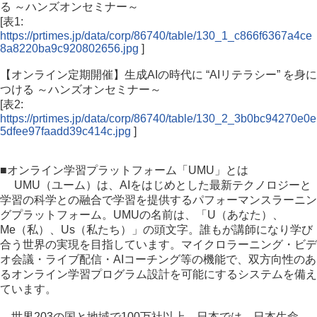
る ～ハンズオンセミナー～
[表1:
https://prtimes.jp/data/corp/86740/table/130_1_c866f6367a4ce
8a8220ba9c920802656.jpg
]
【オンライン定期開催】生成AIの時代に “AIリテラシー” を身に
つける ～ハンズオンセミナー～
[表2:
https://prtimes.jp/data/corp/86740/table/130_2_3b0bc94270e0e
5dfee97faadd39c414c.jpg
]
■オンライン学習プラットフォーム「UMU」とは
UMU（ユーム）は、AIをはじめとした最新テクノロジーと
学習の科学との融合で学習を提供するパフォーマンスラーニン
グプラットフォーム。UMUの名前は、「U（あなた）、
Me（私）、Us（私たち）」の頭文字。誰もが講師になり学び
合う世界の実現を目指しています。マイクロラーニング・ビデ
オ会議・ライブ配信・AIコーチング等の機能で、双方向性のあ
るオンライン学習プログラム設計を可能にするシステムを備え
ています。
世界203の国と地域で100万社以上、日本では、日本生命、