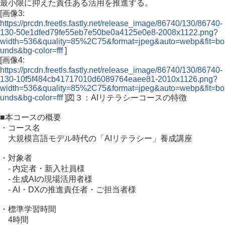
最小限に抑えた責任ある活用を推進する。
[画像3:
https://prcdn.freetls.fastly.net/release_image/86740/130/86740-
130-50e1dfed79fe55eb7e50be0a4125e0e8-2008x1122.png?
width=536&quality=85%2C75&format=jpeg&auto=webp&fit=bo
unds&bg-color=fff
]
[画像4:
https://prcdn.freetls.fastly.net/release_image/86740/130/86740-
130-10f5f484cb41717010d6089764eaee81-2010x1126.png?
width=536&quality=85%2C75&format=jpeg&auto=webp&fit=bo
unds&bg-color=fff
]図３：AIリテラシーコースの特徴
■本コースの概要
・コース名
大規模言語モデル時代の「AIリテラシー」養成講座
・対象者
- 内定者・新入社員様
- 生成AIの現場活用者様
- AI・DXの推進責任者・ご担当者様
・標準学習時間
4時間