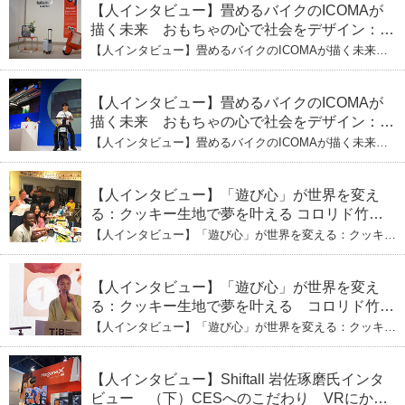
【人インタビュー】畳めるバイクのICOMAが
描く未来 おもちゃの心で社会をデザイン：株
式会社ICOMAの代表取締役・生駒崇光
【人インタビュー】畳めるバイクのICOMAが描く未来
（下）おもちゃで社会を変える、「トイボック
おもちゃの心で社会をデザイン：株式会社ICOMAの代表
取締役・生駒崇光 （下）おもちゃで社会を変える、「ト
ス」というデザインメソッド
イボックス」というデザインメソッド
【人インタビュー】畳めるバイクのICOMAが
描く未来 おもちゃの心で社会をデザイン：株
式会社ICOMAの代表取締役・生駒崇光
【人インタビュー】畳めるバイクのICOMAが描く未来
（上）「変形」に魅せられたデザイナーの軌
おもちゃの心で社会をデザイン：株式会社ICOMAの代表
取締役・生駒崇光 （上）「変形」に魅せられたデザイナ
跡
ーの軌跡
【人インタビュー】「遊び心」が世界を変え
る：クッキー生地で夢を叶える コロリド竹内
ひとみ（下） 起業は「影響力」のため。愛と
【人インタビュー】「遊び心」が世界を変える：クッキー
笑いの子育て哲学
生地で夢を叶える コロリド竹内ひとみ（下） 起業は「影
響力」のため。愛と笑いの子育て哲学
【人インタビュー】「遊び心」が世界を変え
る：クッキー生地で夢を叶える コロリド竹内
ひとみ（上） クッキー生地に込めた「誰でも
【人インタビュー】「遊び心」が世界を変える：クッキー
できる」という哲学
生地で夢を叶える コロリド竹内ひとみ（上） クッキー
生地に込めた「誰でもできる」という哲学
【人インタビュー】Shiftall 岩佐琢磨氏インタ
ビュー （下）CESへのこだわり VRにかけ