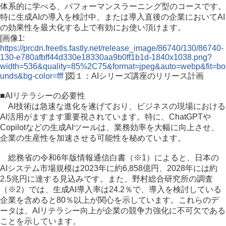
体系的に学べる、パフォーマンスラーニング型のコースです。
特に生成AIの導入を検討中、または導入直後の企業においてAI
の効果性を最大化する上で有効にお使い頂けます。
[画像1:
https://prcdn.freetls.fastly.net/release_image/86740/130/86740-
130-e780afbff44d330e18330aa9b0ff1b1d-1840x1038.png?
width=536&quality=85%2C75&format=jpeg&auto=webp&fit=bo
unds&bg-color=fff
]図１：AIシリーズ講座のリリース計画
■AIリテラシーの必要性
AI技術は急速な進化を遂げており、ビジネスの現場における
AI活用がますます重要視されています。特に、ChatGPTや
Copilotなどの生成AIツールは、業務効率を大幅に向上させ、
企業の生産性を加速させる可能性を秘めています。
総務省の令和6年版情報通信白書（※1）によると、日本の
AIシステム市場規模は2023年に約6,858億円、2028年には約
2.5兆円に達する見込みです。また、野村総合研究所の調査
（※2）では、生成AI導入率は24.2％で、導入を検討している
企業を含めると80％以上が関心を示しています。これらのデ
ータは、AIリテラシー向上が企業の競争力強化に不可欠である
ことを示しています。