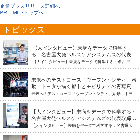
企業プレスリリース詳細へ
PR TIMESトップへ
トピックス
【人インタビュー】未病をデータで科学す
る：名古屋大発ヘルスケアシステムズの代表取
締役社長・瀧本陽介 【下】「人生80年の暇つ
【人インタビュー】未病をデータで科学する：名古屋大
ぶし」を着実に：理系ニートが挑むヘルスケア
発ヘルスケアシステムズの代表取締役社長・瀧本陽介
【下】「人生80年の暇つぶし」を着実に：理系ニートが
標準化と海外戦略
挑むヘルスケア標準化と海外戦略
未来へのテストコース「ウーブン・シティ」始
動 トヨタが描く都市とモビリティの青写真
未来へのテストコース「ウーブン・シティ」始動 トヨタ
が描く都市とモビリティの青写真
【人インタビュー】未病をデータで科学する：
名古屋大発ヘルスケアシステムズの代表取締役
社長・瀧本陽介 郵送検査で挑む健康の未来
【人インタビュー】未病をデータで科学する：名古屋大発
ヘルスケアシステムズの代表取締役社長・瀧本陽介 郵送
検査で挑む健康の未来