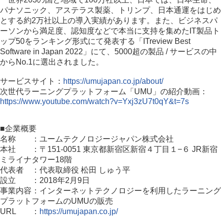
パナソニック、アステラス製薬、トリンプ、日本通運をはじめ
とする約2万社以上の導入実績があります。また、ビジネスパ
ーソンから満足度、認知度などで本当に支持を集めたIT製品ト
ップ50をランキング形式にて発表する「ITreview Best
Software in Japan 2022」にて、5000超の製品 / サービスの中
からNo.1に選出されました。
サービスサイト：
https://umujapan.co.jp/about/
次世代ラーニングプラットフォーム「UMU」の紹介動画：
https://www.youtube.com/watch?v=Yxj3zU7t0qY&t=7s
■企業概要
名称 ：ユームテクノロジージャパン株式会社
本社 ：〒151-0051 東京都新宿区新宿４丁目１−６ JR新宿
ミライナタワー18階
代表者 ：代表取締役 松田 しゅう平
設立 ：2018年2月9日
事業内容：インターネットテクノロジーを利用したラーニング
プラットフォームのUMUの販売
URL ：
https://umujapan.co.jp/