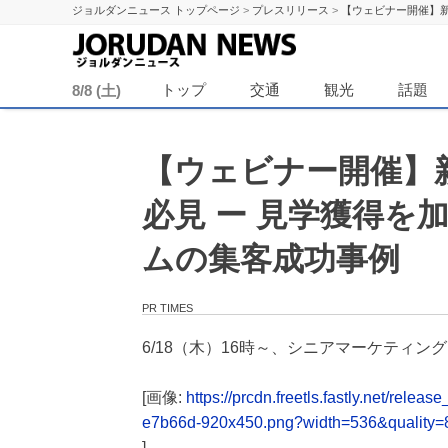
ジョルダンニュース トップページ
>
プレスリリース
>
【ウェビナー開催】
ジョル
トップ
交通
観光
話題
8/8 (土)
【ウェビナー開催】
必見 ー 見学獲得を
ムの集客成功事例
PR TIMES
6/18（木）16時～、シニアマーケティン
[画像:
https://prcdn.freetls.fastly.net/re
e7b66d-920x450.png?width=536&quality=
]