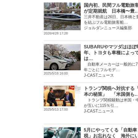
国内初、民間フル電動旅
が定期就航 日本橋〜豊
三井不動産は26日、日本橋と
を結ぶフル電動旅客船…
ジョルダンニュース編集部
2026/4/28 17:28
SUBARUやマツダはほぼ
年、トヨタも車種によっ
は…
自動車メーカーは一般的に7
年ごとにフルモデ…
2025/5/18 16:00
J-CASTニュース
トランプ関税へ対抗する
本の秘策」 「米国側も
トランプ関税騒動は米国・
が互いに115％引…
2025/5/13 17:00
J-CASTニュース
5月にやってくる「自動車
税」お忘れなく 海外に