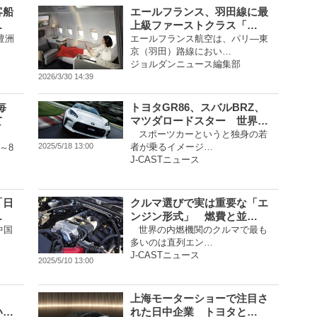
客船
エールフランス、羽田線に最
…
上級ファーストクラス「…
豊洲
エールフランス航空は、パリ―東
京（羽田）路線におい…
ジョルダンニュース編集部
2026/3/30 14:39
毎
トヨタGR86、スバルBRZ、
て
マツダロードスター 世界…
スポーツカーというと独身の若
者が乗るイメージ…
2025/5/18 13:00
～8
J-CASTニュース
「日
クルマ選びで実は重要な「エ
…
ンジン形式」 燃費と並…
中国
世界の内燃機関のクルマで最も
多いのは直列エン…
J-CASTニュース
2025/5/10 13:00
上海モーターショーで注目さ
い…
れた日中企業 トヨタと…