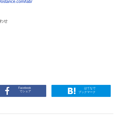
//ostance.com/lab/
わせ
Facebook
はてなで
でシェア
ブックマーク