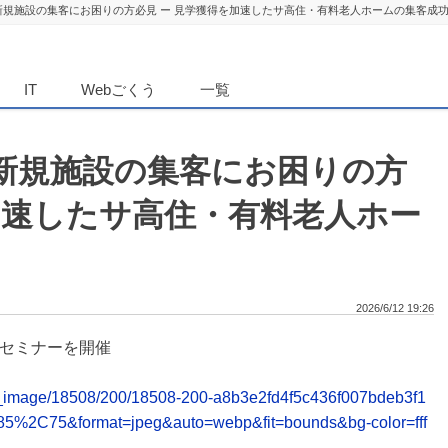
新規施設の集客にお困りの方必見 ー 見学獲得を加速したサ高住・有料老人ホームの集客成
ダンニュース
IT
Webごくう
一覧
新規施設の集客にお困りの方
加速したサ高住・有料老人ホー
2026/6/12 19:26
グセミナーを開催
lease_image/18508/200/18508-200-a8b3e2fd4f5c436f007bdeb3f1
85%2C75&format=jpeg&auto=webp&fit=bounds&bg-color=fff