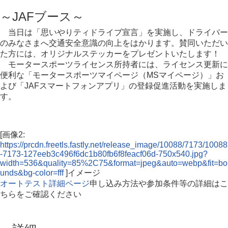
～JAFブース～
当日は「思いやりティドライブ宣言」を実施し、ドライバー
のみなさまへ交通安全意識の向上をはかります。賛同いただい
た方には、オリジナルステッカーをプレゼントいたします！
モータースポーツライセンス所持者には、ライセンス更新に
便利な「モータースポーツマイページ（MSマイページ）」お
よび「JAFスマートフォンアプリ」の登録促進活動を実施しま
す。
[画像2:
https://prcdn.freetls.fastly.net/release_image/10088/7173/10088
-7173-127eeb3c496f6dc1b80fb6f8feacf06d-750x540.jpg?
width=536&quality=85%2C75&format=jpeg&auto=webp&fit=bo
unds&bg-color=fff
]イメージ
オートテスト詳細ページ
申し込み方法や参加条件等の詳細はこ
ちらをご確認ください