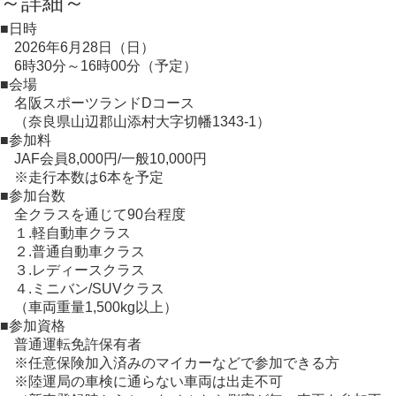
～詳細～
■日時
2026年6月28日（日）
6時30分～16時00分（予定）
■会場
名阪スポーツランドDコース
（奈良県山辺郡山添村大字切幡1343-1）
■参加料
JAF会員8,000円/一般10,000円
※走行本数は6本を予定
■参加台数
全クラスを通じて90台程度
１.軽自動車クラス
２.普通自動車クラス
３.レディースクラス
４.ミニバン/SUVクラス
（車両重量1,500kg以上）
■参加資格
普通運転免許保有者
※任意保険加入済みのマイカーなどで参加できる方
※陸運局の車検に通らない車両は出走不可