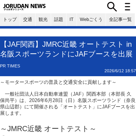
トップ
交通
観光
話題
IT
Webごくう
全記事一覧
【JAF関西】JMRC近畿 オートテスト in
名阪スポーツランドにJAFブースを出展
PR TIMES
2026/6/12 18:57
～モータースポーツの普及と交通安全に貢献します～
一般社団法人日本自動車連盟（JAF）関西本部（本部長 久
保尚平）は、2026年6月28日（日）名阪スポーツランド（奈良
県山辺郡）にて開催される「オートテスト」にJAFブースを出
展します。
～JMRC近畿 オートテスト～