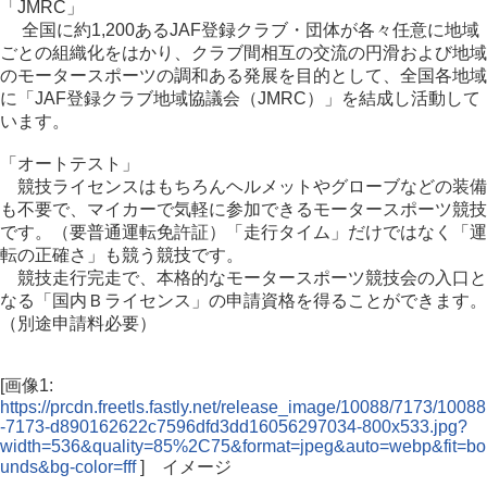
「JMRC」
全国に約1,200あるJAF登録クラブ・団体が各々任意に地域
ごとの組織化をはかり、クラブ間相互の交流の円滑および地域
のモータースポーツの調和ある発展を目的として、全国各地域
に「JAF登録クラブ地域協議会（JMRC）」を結成し活動して
います。
「オートテスト」
競技ライセンスはもちろんヘルメットやグローブなどの装備
も不要で、マイカーで気軽に参加できるモータースポーツ競技
です。（要普通運転免許証）「走行タイム」だけではなく「運
転の正確さ」も競う競技です。
競技走行完走で、本格的なモータースポーツ競技会の入口と
なる「国内Ｂライセンス」の申請資格を得ることができます。
（別途申請料必要）
[画像1:
https://prcdn.freetls.fastly.net/release_image/10088/7173/10088
-7173-d890162622c7596dfd3dd16056297034-800x533.jpg?
width=536&quality=85%2C75&format=jpeg&auto=webp&fit=bo
unds&bg-color=fff
] イメージ