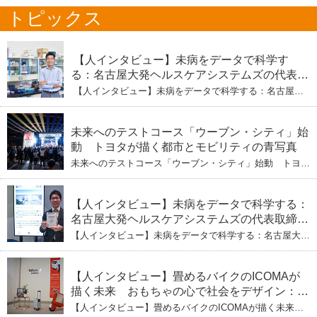
トピックス
【人インタビュー】未病をデータで科学す
る：名古屋大発ヘルスケアシステムズの代表取
締役社長・瀧本陽介 【下】「人生80年の暇つ
【人インタビュー】未病をデータで科学する：名古屋大
ぶし」を着実に：理系ニートが挑むヘルスケア
発ヘルスケアシステムズの代表取締役社長・瀧本陽介
【下】「人生80年の暇つぶし」を着実に：理系ニートが
標準化と海外戦略
挑むヘルスケア標準化と海外戦略
未来へのテストコース「ウーブン・シティ」始
動 トヨタが描く都市とモビリティの青写真
未来へのテストコース「ウーブン・シティ」始動 トヨタ
が描く都市とモビリティの青写真
【人インタビュー】未病をデータで科学する：
名古屋大発ヘルスケアシステムズの代表取締役
社長・瀧本陽介 郵送検査で挑む健康の未来
【人インタビュー】未病をデータで科学する：名古屋大発
ヘルスケアシステムズの代表取締役社長・瀧本陽介 郵送
検査で挑む健康の未来
【人インタビュー】畳めるバイクのICOMAが
描く未来 おもちゃの心で社会をデザイン：株
式会社ICOMAの代表取締役・生駒崇光
【人インタビュー】畳めるバイクのICOMAが描く未来