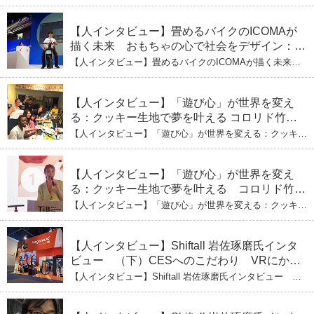
（下）おもちゃで社会を変える、「トイボック
おもちゃの心で社会をデザイン：株式会社ICOMAの代表
取締役・生駒崇光 （下）おもちゃで社会を変える、「ト
ス」というデザインメソッド
イボックス」というデザインメソッド
【人インタビュー】畳めるバイクのICOMAが
描く未来 おもちゃの心で社会をデザイン：株
式会社ICOMAの代表取締役・生駒崇光
【人インタビュー】畳めるバイクのICOMAが描く未来
（上）「変形」に魅せられたデザイナーの軌
おもちゃの心で社会をデザイン：株式会社ICOMAの代表
取締役・生駒崇光 （上）「変形」に魅せられたデザイナ
跡
ーの軌跡
【人インタビュー】「遊び心」が世界を変え
る：クッキー生地で夢を叶える コロリド竹内
ひとみ（下） 起業は「影響力」のため。愛と
【人インタビュー】「遊び心」が世界を変える：クッキー
笑いの子育て哲学
生地で夢を叶える コロリド竹内ひとみ（下） 起業は「影
響力」のため。愛と笑いの子育て哲学
【人インタビュー】「遊び心」が世界を変え
る：クッキー生地で夢を叶える コロリド竹内
ひとみ（上） クッキー生地に込めた「誰でも
【人インタビュー】「遊び心」が世界を変える：クッキー
できる」という哲学
生地で夢を叶える コロリド竹内ひとみ（上） クッキー
生地に込めた「誰でもできる」という哲学
【人インタビュー】Shiftall 岩佐琢磨氏インタ
ビュー （下）CESへのこだわり VRにかけ
る未来
【人インタビュー】Shiftall 岩佐琢磨氏インタビュー
（下）CESへのこだわり VRにかける未来