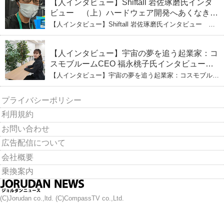
【人インタビュー】Shiftall 岩佐琢磨氏インタ
ビュー （上）ハードウェア開発へあくなき挑
戦 その起業の経緯とは
【人インタビュー】Shiftall 岩佐琢磨氏インタビュー
（上）ハードウェア開発へあくなき挑戦 その起業の経緯
とは
【人インタビュー】宇宙の夢を追う起業家：コ
スモブルームCEO 福永桃子氏インタビュー
（下）
【人インタビュー】宇宙の夢を追う起業家：コスモブルー
ムCEO 福永桃子氏インタビュー（下）
プライバシーポリシー
利用規約
お問い合わせ
広告配信について
会社概要
乗換案内
(C)Jorudan co.,ltd. (C)CompassTV co.,Ltd.