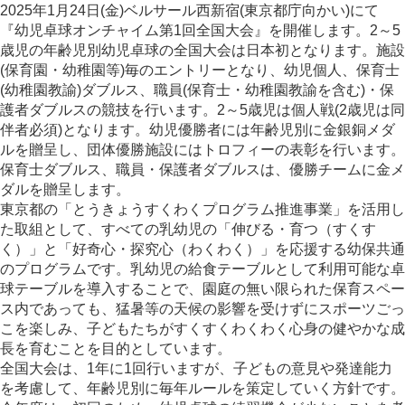
2025年1月24日(金)ベルサール西新宿(東京都庁向かい)にて
『幼児卓球オンチャイム第1回全国大会』を開催します。2～5
歳児の年齢児別幼児卓球の全国大会は日本初となります。施設
(保育園・幼稚園等)毎のエントリーとなり、幼児個人、保育士
(幼稚園教諭)ダブルス、職員(保育士・幼稚園教諭を含む)・保
護者ダブルスの競技を行います。2～5歳児は個人戦(2歳児は同
伴者必須)となります。幼児優勝者には年齢児別に金銀銅メダ
ルを贈呈し、団体優勝施設にはトロフィーの表彰を行います。
保育士ダブルス、職員・保護者ダブルスは、優勝チームに金メ
ダルを贈呈します。
東京都の「とうきょうすくわくプログラム推進事業」を活用し
た取組として、すべての乳幼児の「伸びる・育つ（すくす
く）」と「好奇心・探究心（わくわく）」を応援する幼保共通
のプログラムです。乳幼児の給食テーブルとして利用可能な卓
球テーブルを導入することで、園庭の無い限られた保育スペー
ス内であっても、猛暑等の天候の影響を受けずにスポーツごっ
こを楽しみ、子どもたちがすくすくわくわく心身の健やかな成
長を育むことを目的としています。
全国大会は、1年に1回行いますが、子どもの意見や発達能力
を考慮して、年齢児別に毎年ルールを策定していく方針です。