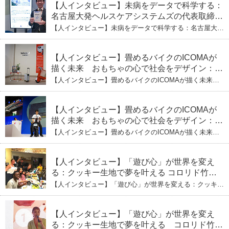
【人インタビュー】未病をデータで科学する：
名古屋大発ヘルスケアシステムズの代表取締役
社長・瀧本陽介 郵送検査で挑む健康の未来
【人インタビュー】未病をデータで科学する：名古屋大発
ヘルスケアシステムズの代表取締役社長・瀧本陽介 郵送
検査で挑む健康の未来
【人インタビュー】畳めるバイクのICOMAが
描く未来 おもちゃの心で社会をデザイン：株
式会社ICOMAの代表取締役・生駒崇光
【人インタビュー】畳めるバイクのICOMAが描く未来
（下）おもちゃで社会を変える、「トイボック
おもちゃの心で社会をデザイン：株式会社ICOMAの代表
取締役・生駒崇光 （下）おもちゃで社会を変える、「ト
ス」というデザインメソッド
イボックス」というデザインメソッド
【人インタビュー】畳めるバイクのICOMAが
描く未来 おもちゃの心で社会をデザイン：株
式会社ICOMAの代表取締役・生駒崇光
【人インタビュー】畳めるバイクのICOMAが描く未来
（上）「変形」に魅せられたデザイナーの軌
おもちゃの心で社会をデザイン：株式会社ICOMAの代表
取締役・生駒崇光 （上）「変形」に魅せられたデザイナ
跡
ーの軌跡
【人インタビュー】「遊び心」が世界を変え
る：クッキー生地で夢を叶える コロリド竹内
ひとみ（下） 起業は「影響力」のため。愛と
【人インタビュー】「遊び心」が世界を変える：クッキー
笑いの子育て哲学
生地で夢を叶える コロリド竹内ひとみ（下） 起業は「影
響力」のため。愛と笑いの子育て哲学
【人インタビュー】「遊び心」が世界を変え
る：クッキー生地で夢を叶える コロリド竹内