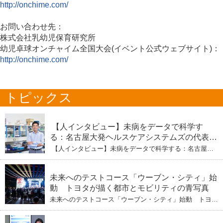
http://onchime.com/
お問い合わせ先：
株式会社乳幼児保育研究所
幼児卓球オンチャイム全国大会(イベント公式ウェブサイト)：
http://onchime.com/
トピックス
【人インタビュー】未病をデータで科学す
る：名古屋大発ヘルスケアシステムズの代表取
締役社長・瀧本陽介 【下】「人生80年の暇つ
【人インタビュー】未病をデータで科学する：名古屋大
ぶし」を着実に：理系ニートが挑むヘルスケア
発ヘルスケアシステムズの代表取締役社長・瀧本陽介
【下】「人生80年の暇つぶし」を着実に：理系ニートが
標準化と海外戦略
挑むヘルスケア標準化と海外戦略
未来へのテストコース「ウーブン・シティ」始
動 トヨタが描く都市とモビリティの青写真
未来へのテストコース「ウーブン・シティ」始動 トヨタ
が描く都市とモビリティの青写真