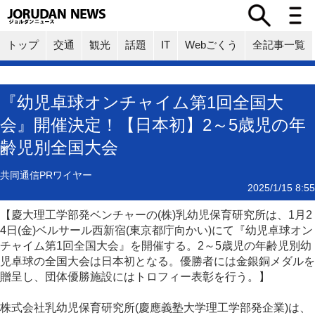
トップ
交通
観光
話題
IT
Webごくう
全記事一覧
『幼児卓球オンチャイム第1回全国大
会』開催決定！【日本初】2～5歳児の年
齢児別全国大会
共同通信PRワイヤー
2025/1/15 8:55
【慶大理工学部発ベンチャーの(株)乳幼児保育研究所は、1月2
4日(金)ベルサール西新宿(東京都庁向かい)にて『幼児卓球オン
チャイム第1回全国大会』を開催する。2～5歳児の年齢児別幼
児卓球の全国大会は日本初となる。優勝者には金銀銅メダルを
贈呈し、団体優勝施設にはトロフィー表彰を行う。】
株式会社乳幼児保育研究所(慶應義塾大学理工学部発企業)は、