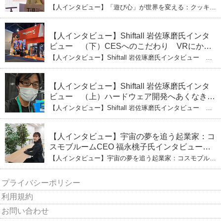
ひとみ（上） クッキー生地に込めた「誰でも
【人インタビュー】「遊び心」が世界を変える：クッキー
できる」という哲学
生地で夢を叶える コロリド竹内ひとみ（上） クッキー
生地に込めた「誰でもできる」という哲学
【人インタビュー】Shiftall 岩佐琢磨氏インタ
ビュー （下）CESへのこだわり VRにかけ
る未来
【人インタビュー】Shiftall 岩佐琢磨氏インタビュー
（下）CESへのこだわり VRにかける未来
【人インタビュー】Shiftall 岩佐琢磨氏インタ
ビュー （上）ハードウェア開発へあくなき挑
戦 その起業の経緯とは
【人インタビュー】Shiftall 岩佐琢磨氏インタビュー
（上）ハードウェア開発へあくなき挑戦 その起業の経緯
とは
【人インタビュー】宇宙の夢を追う起業家：コ
スモブルームCEO 福永桃子氏インタビュー
（下）
【人インタビュー】宇宙の夢を追う起業家：コスモブルー
ムCEO 福永桃子氏インタビュー（下）
プライバシーポリシー
利用規約
お問い合わせ