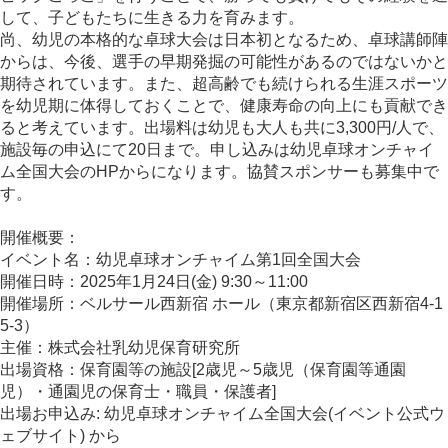
して、子どもたちに生きる力を育みます。
尚、幼児の本格的な卓球大会は日本初となるため、卓球講師陣
からは、今後、選手の早期発掘の可能性があるのではないかと
期待されています。また、超高齢でも続けられる生涯スポーツ
を幼児期に体得しておくことで、健康寿命の向上にも貢献でき
ると考えています。出場料は幼児も大人も共に3,300円/人で、
施設毎の申込にて20日まで。申し込みは幼児卓球オンチャイ
ム全国大会のHPからになります。協賛スポンサーも募集中で
す。
開催概要：
イベント名：幼児卓球オンチャイム第1回全国大会
開催日時：2025年1月24日(金) 9:30～11:00
開催場所：ベルサール西新宿 ホール（東京都新宿区西新宿4-1
5-3）
主催：株式会社乳幼児保育研究所
出場資格：保育園等の施設[2歳児～5歳児（保育園等通園
児）・通園児の保育士・職員・保護者]
出場お申込み: 幼児卓球オンチャイム全国大会(イベント公式ウ
ェブサイト) から