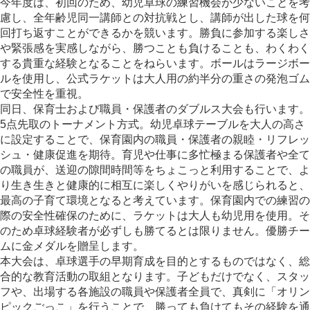
今年度は、初回のため、幼児卓球の練習機会が少ないことを考
慮し、全年齢児同一講師との対抗戦とし、講師が出した球を何
回打ち返すことができるかを競います。勝負に参加する楽しさ
や緊張感を実感しながら、勝つことも負けることも、わくわく
する貴重な経験となることをねらいます。ボールはラージボー
ルを使用し、公式ラケットは大人用の約半分の重さの発泡ゴム
で安全性を重視。
同日、保育士および職員・保護者のダブルス大会も行います。
5点先取のトーナメント方式。幼児卓球テーブルを大人の高さ
に設定することで、保育園内の職員・保護者の親睦・リフレッ
シュ・健康促進を期待。育児や仕事に多忙極まる保護者や全て
の職員が、送迎の隙間時間等をちょこっと利用することで、よ
り生き生きと健康的に相互に楽しくやりがいを感じられると、
最高の子育て環境となると考えています。保育園内での練習の
際の安全性確保のために、ラケットは大人も幼児用を使用。そ
のため卓球経験者が必ずしも勝てるとは限りません。優勝チー
ムに金メダルを贈呈します。
本大会は、卓球選手の早期育成を目的とするものではなく、総
合的な教育活動の取組となります。子どもだけでなく、スタッ
フや、出場する各施設の職員や保護者全員で、真剣に「オリン
ピックごっこ」を行うことで、勝っても負けてもその経験を通